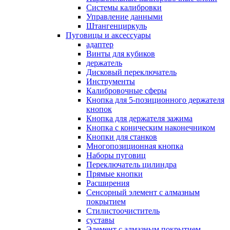
Системы калибровки
Управление данными
Штангенциркуль
Пуговицы и аксессуары
адаптер
Винты для кубиков
держатель
Дисковый переключатель
Инструменты
Калибровочные сферы
Кнопка для 5-позиционного держателя
кнопок
Кнопка для держателя зажима
Кнопка с коническим наконечником
Кнопки для станков
Многопозиционная кнопка
Наборы пуговиц
Переключатель цилиндра
Прямые кнопки
Расширения
Сенсорный элемент с алмазным
покрытием
Стилистоочиститель
суставы
Элемент с алмазным покрытием,