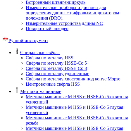
Встроенный штангенциркуль
Измерительные приборы и дисплеи для
определения длины с цифровым индикатором
положения (DRO).
Измерительные устройства длины NC
Поворотный энкодер
Ручной инструмент
Спиральные свёрла
Свёрла по металлу HSS
Свёрла по металлу HSSE-Co 5
Свёрла по металлу HSSE-Co 8
Свёрла по металлу удлиненные
Свёрла по металлу хвостовик под конус Морзе
Центровочные свёрла HSS
Метчики машинные
Метчики машинные M HSS и HSSE-Co 5 сквозная
усиленный
Метчики машинные M HSS и HSSE-Co 5 глухая
усиленный
Метчики машинные M HSS и HSSE-Co 5 сквозная
резьба
Метчики машинные M HSS и HSSE-Co 5 глухая