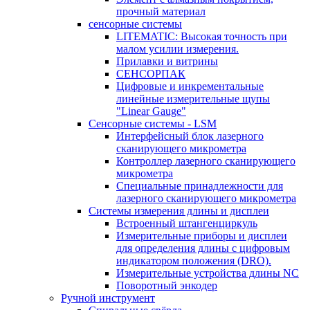
прочный материал
сенсорные системы
LITEMATIC: Высокая точность при
малом усилии измерения.
Прилавки и витрины
СЕНСОРПАК
Цифровые и инкрементальные
линейные измерительные щупы
"Linear Gauge"
Сенсорные системы - LSM
Интерфейсный блок лазерного
сканирующего микрометра
Контроллер лазерного сканирующего
микрометра
Специальные принадлежности для
лазерного сканирующего микрометра
Системы измерения длины и дисплеи
Встроенный штангенциркуль
Измерительные приборы и дисплеи
для определения длины с цифровым
индикатором положения (DRO).
Измерительные устройства длины NC
Поворотный энкодер
Ручной инструмент