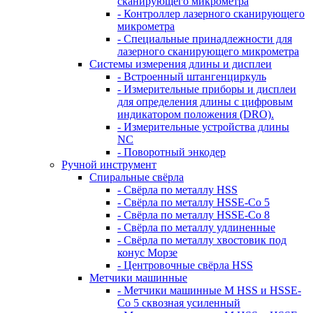
сканирующего микрометра
- Контроллер лазерного сканирующего
микрометра
- Специальные принадлежности для
лазерного сканирующего микрометра
Системы измерения длины и дисплеи
- Встроенный штангенциркуль
- Измерительные приборы и дисплеи
для определения длины с цифровым
индикатором положения (DRO).
- Измерительные устройства длины
NC
- Поворотный энкодер
Ручной инструмент
Спиральные свёрла
- Свёрла по металлу HSS
- Свёрла по металлу HSSE-Co 5
- Свёрла по металлу HSSE-Co 8
- Свёрла по металлу удлиненные
- Свёрла по металлу хвостовик под
конус Морзе
- Центровочные свёрла HSS
Метчики машинные
- Метчики машинные M HSS и HSSE-
Co 5 сквозная усиленный