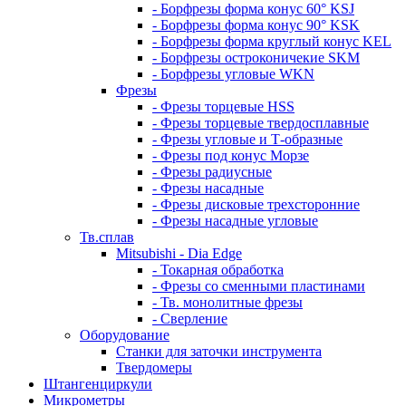
- Борфрезы форма конус 60° KSJ
- Борфрезы форма конус 90° KSK
- Борфрезы форма круглый конус KEL
- Борфрезы остроконичекие SKM
- Борфрезы угловые WKN
Фрезы
- Фрезы торцевые HSS
- Фрезы торцевые твердосплавные
- Фрезы угловые и Т-образные
- Фрезы под конус Морзе
- Фрезы радиусные
- Фрезы насадные
- Фрезы дисковые трехсторонние
- Фрезы насадные угловые
Тв.сплав
Mitsubishi - Dia Edge
- Токарная обработка
- Фрезы со сменными пластинами
- Тв. монолитные фрезы
- Сверление
Оборудование
Станки для заточки инструмента
Твердомеры
Штангенциркули
Микрометры