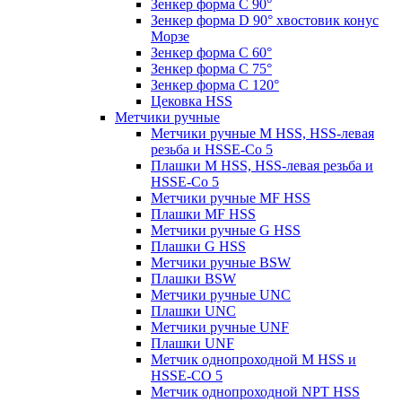
Зенкер форма С 90°
Зенкер форма D 90° хвостовик конус
Морзе
Зенкер форма С 60°
Зенкер форма С 75°
Зенкер форма С 120°
Цековка HSS
Метчики ручные
Метчики ручные M HSS, HSS-левая
резьба и HSSE-Co 5
Плашки M HSS, HSS-левая резьба и
HSSE-Co 5
Метчики ручные MF HSS
Плашки MF HSS
Метчики ручные G HSS
Плашки G HSS
Метчики ручные BSW
Плашки BSW
Метчики ручные UNC
Плашки UNC
Метчики ручные UNF
Плашки UNF
Метчик однопроходной M HSS и
HSSE-CO 5
Метчик однопроходной NPT HSS