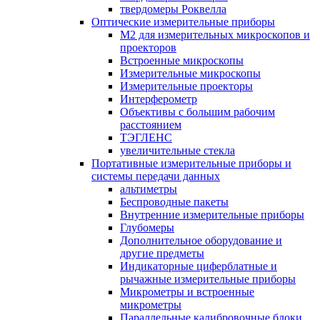
твердомеры Роквелла
Оптические измерительные приборы
M2 для измерительных микроскопов и
проекторов
Встроенные микроскопы
Измерительные микроскопы
Измерительные проекторы
Интерферометр
Объективы с большим рабочим
расстоянием
ТЭГЛЕНС
увеличительные стекла
Портативные измерительные приборы и
системы передачи данных
альтиметры
Беспроводные пакеты
Внутренние измерительные приборы
Глубомеры
Дополнительное оборудование и
другие предметы
Индикаторные циферблатные и
рычажные измерительные приборы
Микрометры и встроенные
микрометры
Параллельные калибровочные блоки