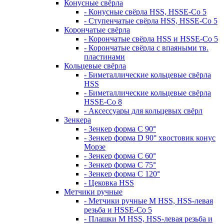
Конусные свёрла
- Конусные свёрла HSS, HSSE-Co 5
- Ступенчатые свёрла HSS, HSSE-Co 5
Корончатые свёрла
- Корончатые свёрла HSS и HSSE-Co 5
- Корончатые свёрла с впаяными тв.
пластинами
Кольцевые свёрла
- Биметаллические кольцевые свёрла
HSS
- Биметаллические кольцевые свёрла
HSSE-Co 8
- Аксессуары для кольцевых свёрл
Зенкера
- Зенкер форма С 90°
- Зенкер форма D 90° хвостовик конус
Морзе
- Зенкер форма С 60°
- Зенкер форма С 75°
- Зенкер форма С 120°
- Цековка HSS
Метчики ручные
- Метчики ручные M HSS, HSS-левая
резьба и HSSE-Co 5
- Плашки M HSS, HSS-левая резьба и