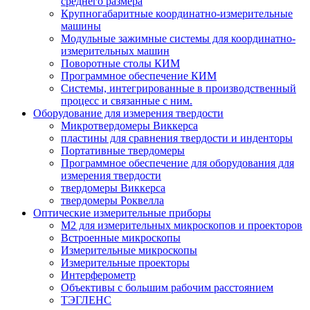
среднего размера
Крупногабаритные координатно-измерительные
машины
Модульные зажимные системы для координатно-
измерительных машин
Поворотные столы КИМ
Программное обеспечение КИМ
Системы, интегрированные в производственный
процесс и связанные с ним.
Оборудование для измерения твердости
Микротвердомеры Виккерса
пластины для сравнения твердости и инденторы
Портативные твердомеры
Программное обеспечение для оборудования для
измерения твердости
твердомеры Виккерса
твердомеры Роквелла
Оптические измерительные приборы
M2 для измерительных микроскопов и проекторов
Встроенные микроскопы
Измерительные микроскопы
Измерительные проекторы
Интерферометр
Объективы с большим рабочим расстоянием
ТЭГЛЕНС