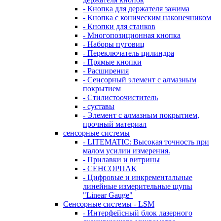
- Кнопка для держателя зажима
- Кнопка с коническим наконечником
- Кнопки для станков
- Многопозиционная кнопка
- Наборы пуговиц
- Переключатель цилиндра
- Прямые кнопки
- Расширения
- Сенсорный элемент с алмазным
покрытием
- Стилистоочиститель
- суставы
- Элемент с алмазным покрытием,
прочный материал
сенсорные системы
- LITEMATIC: Высокая точность при
малом усилии измерения.
- Прилавки и витрины
- СЕНСОРПАК
- Цифровые и инкрементальные
линейные измерительные щупы
"Linear Gauge"
Сенсорные системы - LSM
- Интерфейсный блок лазерного