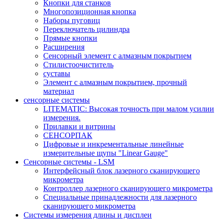
Кнопки для станков
Многопозиционная кнопка
Наборы пуговиц
Переключатель цилиндра
Прямые кнопки
Расширения
Сенсорный элемент с алмазным покрытием
Стилистоочиститель
суставы
Элемент с алмазным покрытием, прочный
материал
сенсорные системы
LITEMATIC: Высокая точность при малом усилии
измерения.
Прилавки и витрины
СЕНСОРПАК
Цифровые и инкрементальные линейные
измерительные щупы "Linear Gauge"
Сенсорные системы - LSM
Интерфейсный блок лазерного сканирующего
микрометра
Контроллер лазерного сканирующего микрометра
Специальные принадлежности для лазерного
сканирующего микрометра
Системы измерения длины и дисплеи