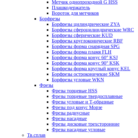
Метчик однопроходной G HSS
Плашкодержатель
Вороток для метчиков
Борфрезы
Борфрезы цилиндрические ZYA
Борфрезы сфероцилиндрические WRC
Борфрезы сферические KUD
Борфрезы круглоконические RBF
Борфрезы форма снарядная SPG
Борфрезы форма пламя FLH
Борфрезы форма конус 60° KSJ
Борфрезы форма конус 90° KSK
Борфрезы форма круглый конус KEL
Борфрезы остроконичекие SKM
Борфрезы угловые WKN
Фрезы
Фрезы торцевые HSS
Фрезы торцевые твердосплавные
Фрезы угловые и Т-образные
Фрезы под конус Морзе
Фрезы радиусные
Фрезы насадные
Фрезы дисковые трехсторонние
Фрезы насадные угловые
Тв.сплав