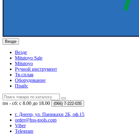
Везде
Везде
Mitutoyo Sale
Mitutoyo
Ручной инструмент
Тв.сплав
Оборудование
Прайс
пн - сб: с 8.00 до 18.00
(066)
7-222-035
г. Днепр, ул. Паникахи 2Б, оф.15
order@hss-tools.com
Viber
Telegram