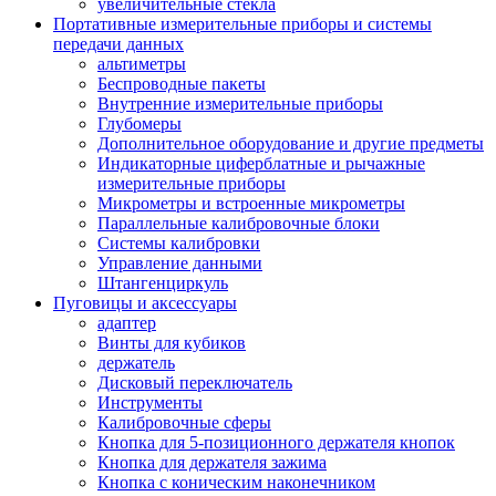
увеличительные стекла
Портативные измерительные приборы и системы
передачи данных
альтиметры
Беспроводные пакеты
Внутренние измерительные приборы
Глубомеры
Дополнительное оборудование и другие предметы
Индикаторные циферблатные и рычажные
измерительные приборы
Микрометры и встроенные микрометры
Параллельные калибровочные блоки
Системы калибровки
Управление данными
Штангенциркуль
Пуговицы и аксессуары
адаптер
Винты для кубиков
держатель
Дисковый переключатель
Инструменты
Калибровочные сферы
Кнопка для 5-позиционного держателя кнопок
Кнопка для держателя зажима
Кнопка с коническим наконечником