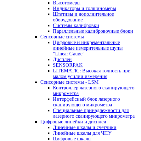
Высотомеры
Индикаторы и толщиномеры
Штативы и дополнительное
оборудование
Системы калибровки
Параллельные калибровочные блоки
Сенсорные системы
Цифровые и инкрементальные
линейные измерительные щупы
"Linear Gauge"
Дисплеи
SENSORPAK
LITEMATIC: Высокая точность при
малом усилии измерения
Сенсорные системы - LSM
Контроллер лазерного сканирующего
микрометра
Интерфейсный блок лазерного
сканирующего микрометра
Специальные принадлежности для
лазерного сканирующего микрометра
Цифровые линейки и дисплеи
Линейные шкалы и счётчики
Линейные шкалы для ЧПУ
Цифровые шкалы