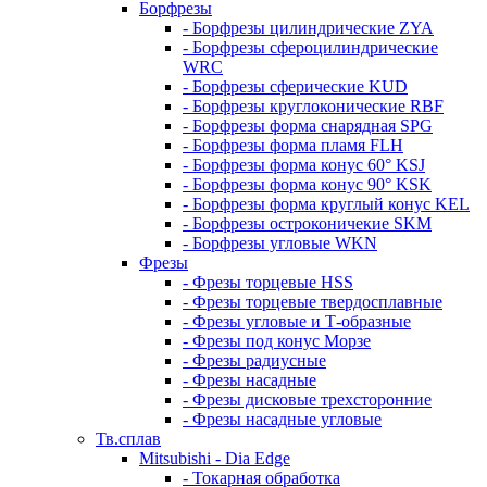
Борфрезы
- Борфрезы цилиндрические ZYA
- Борфрезы сфероцилиндрические
WRC
- Борфрезы сферические KUD
- Борфрезы круглоконические RBF
- Борфрезы форма снарядная SPG
- Борфрезы форма пламя FLH
- Борфрезы форма конус 60° KSJ
- Борфрезы форма конус 90° KSK
- Борфрезы форма круглый конус KEL
- Борфрезы остроконичекие SKM
- Борфрезы угловые WKN
Фрезы
- Фрезы торцевые HSS
- Фрезы торцевые твердосплавные
- Фрезы угловые и Т-образные
- Фрезы под конус Морзе
- Фрезы радиусные
- Фрезы насадные
- Фрезы дисковые трехсторонние
- Фрезы насадные угловые
Тв.сплав
Mitsubishi - Dia Edge
- Токарная обработка