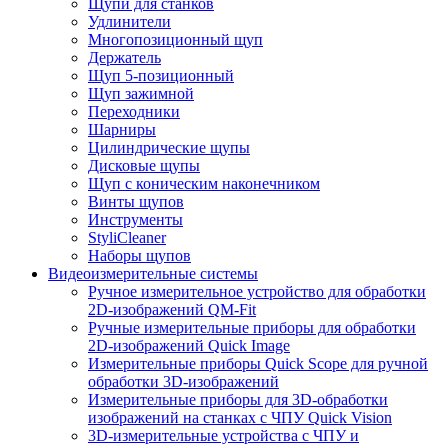
Щупи для станков
Удлинители
Многопозиционный щуп
Держатель
Щуп 5-позиционный
Щуп зажимной
Переходники
Шарниры
Цилиндрические щупы
Дисковые щупы
Щуп с коническим наконечником
Винты щупов
Инструменты
StyliCleaner
Наборы щупов
Видеоизмерительные системы
Ручное измерительное устройство для обработки
2D-изображений QM-Fit
Ручные измерительные приборы для обработки
2D-изображений Quick Image
Измерительные приборы Quick Scope для ручной
обработки 3D-изображений
Измерительные приборы для 3D-обработки
изображений на станках с ЧПУ Quick Vision
3D-измерительные устройства с ЧПУ и