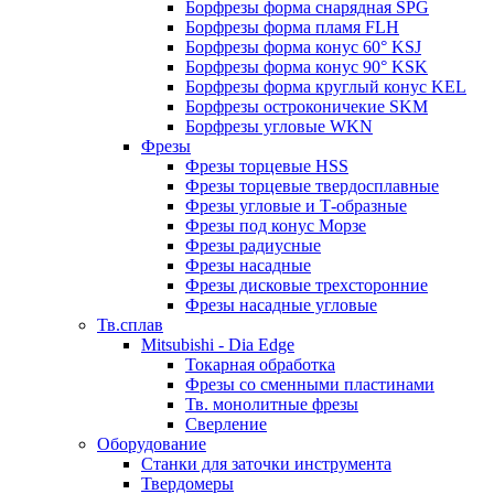
Борфрезы форма снарядная SPG
Борфрезы форма пламя FLH
Борфрезы форма конус 60° KSJ
Борфрезы форма конус 90° KSK
Борфрезы форма круглый конус KEL
Борфрезы остроконичекие SKM
Борфрезы угловые WKN
Фрезы
Фрезы торцевые HSS
Фрезы торцевые твердосплавные
Фрезы угловые и Т-образные
Фрезы под конус Морзе
Фрезы радиусные
Фрезы насадные
Фрезы дисковые трехсторонние
Фрезы насадные угловые
Тв.сплав
Mitsubishi - Dia Edge
Токарная обработка
Фрезы со сменными пластинами
Тв. монолитные фрезы
Сверление
Оборудование
Станки для заточки инструмента
Твердомеры