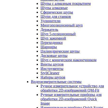
Щупы с алмазным покрытием
Шупы алмазные
Сферические щупы
Щупи для станков
Удлинители
Многопозиционный щуп
Держатель
Щуп 5-позиционный
Щуп зажимной
Переходники
Шарниры
Цилиндрические щупы
Дисковые щупы
Щуп с коническим наконечником
Винты щупов
Инструменты
StyliCleaner
Наборы щупов
Видеоизмерительные системы
Ручное измерительное устройство для
обработки 2D-изображений QM-Fit
Ручные измерительные приборы для
обработки 2D-изображений Quick
Image
Измерительные приборы Quick Scope