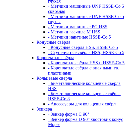
глухая
- Метчики машинные UNF HSSE-Co 5
сквозная
- Метчики машинные UNF HSSE-Co 5
глухая
- Метчики машинные PG HSS
- Метчики гаечные M HSS
- Метчики накатные HSSE-Co 5
Конусные свёрла
- Конусные свёрла HSS, HSSE-Co 5
- Ступенчатые свёрла HSS, HSSE-Co 5
Корончатые свёрла
- Корончатые свёрла HSS и HSSE-Co 5
- Корончатые свёрла с впаяными тв.
пластинами
Кольцевые свёрла
- Биметаллические кольцевые свёрла
HSS
- Биметаллические кольцевые свёрла
HSSE-Co 8
- Аксессуары для кольцевых свёрл
Зенкера
- Зенкер форма С 90°
- Зенкер форма D 90° хвостовик конус
Морзе