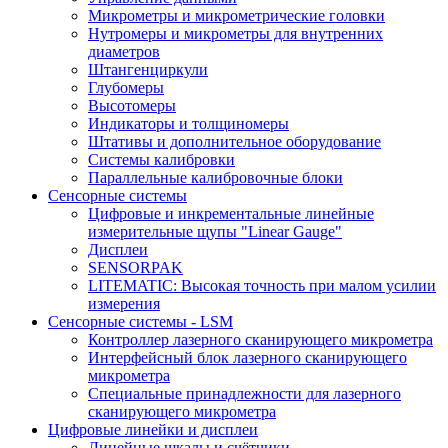
Микрометры и микрометрические головки
Нутромеры и микрометры для внутренних
диаметров
Штангенциркули
Глубомеры
Высотомеры
Индикаторы и толщиномеры
Штативы и дополнительное оборудование
Системы калибровки
Параллельные калибровочные блоки
Сенсорные системы
Цифровые и инкрементальные линейные
измерительные щупы "Linear Gauge"
Дисплеи
SENSORPAK
LITEMATIC: Высокая точность при малом усилии
измерения
Сенсорные системы - LSM
Контроллер лазерного сканирующего микрометра
Интерфейсный блок лазерного сканирующего
микрометра
Специальные принадлежности для лазерного
сканирующего микрометра
Цифровые линейки и дисплеи
Линейные шкалы и счётчики