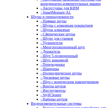
координатно-измерительных машин
- Аксессуары для КИМ
- SmartMeasure-AL
Щупы и принадлежности
- Прямые щупы
- Щупы с алмазным покрытием
- Шупы алмазные
- Сферические щупы
- Щупи для станков
- Удлинители
- Многопозиционный щуп
- Держатель
- Щуп 5-позиционный
- Щуп зажимной
- Переходники
- Шарниры
- Цилиндрические щупы
- Дисковые щупы
- Щуп с коническим наконечником
- Винты щупов
- Инструменты
- StyliCleaner
- Наборы щупов
Видеоизмерительные системы
- Ручное измерительное устройство для