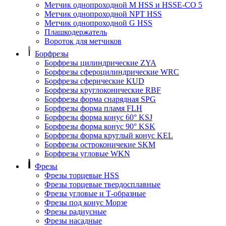
Метчик однопроходной M HSS и HSSE-CO 5
Метчик однопроходной NPT HSS
Метчик однопроходной G HSS
Плашкодержатель
Вороток для метчиков
Борфрезы
Борфрезы цилиндрические ZYA
Борфрезы сфероцилиндрические WRC
Борфрезы сферические KUD
Борфрезы круглоконические RBF
Борфрезы форма снарядная SPG
Борфрезы форма пламя FLH
Борфрезы форма конус 60° KSJ
Борфрезы форма конус 90° KSK
Борфрезы форма круглый конус KEL
Борфрезы остроконичекие SKM
Борфрезы угловые WKN
Фрезы
Фрезы торцевые HSS
Фрезы торцевые твердосплавные
Фрезы угловые и Т-образные
Фрезы под конус Морзе
Фрезы радиусные
Фрезы насадные