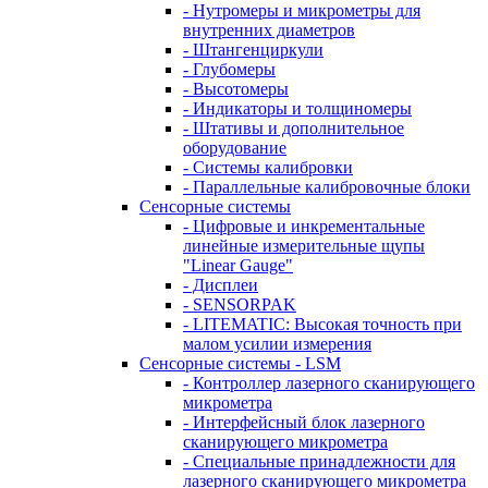
- Нутромеры и микрометры для
внутренних диаметров
- Штангенциркули
- Глубомеры
- Высотомеры
- Индикаторы и толщиномеры
- Штативы и дополнительное
оборудование
- Системы калибровки
- Параллельные калибровочные блоки
Сенсорные системы
- Цифровые и инкрементальные
линейные измерительные щупы
"Linear Gauge"
- Дисплеи
- SENSORPAK
- LITEMATIC: Высокая точность при
малом усилии измерения
Сенсорные системы - LSM
- Контроллер лазерного сканирующего
микрометра
- Интерфейсный блок лазерного
сканирующего микрометра
- Специальные принадлежности для
лазерного сканирующего микрометра