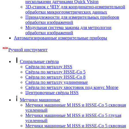
несколькими датчиками Quick Vision
3D-станок с ЧПУ для координатно-измерительной
обработки микрогеометрических данных
Принадлежности для измерительных приборов
обработки изображений
Модульная система зажима для метрологии
обработки изображений
Автоматизированные измерительные приборы
Ручной инструмент
Спиральные свёрла
Свёрла по металлу HSS
Свёрла по металлу HSSE-Co 5
Свёрла по металлу HSSE-Co 8
Свёрла по металлу удлиненные
Свёрла по металлу хвостовик под конус Морзе
Центровочные свёрла HSS
Метчики машинные
Метчики машинные M HSS и HSSE-Co 5 сквозная
усиленный
Метчики машинные M HSS и HSSE-Co 5 глухая
усиленный
Метчики машинные M HSS и HSSE-Co 5 сквозная