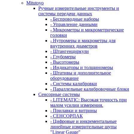
Mitutoyo
Ручные измерительные инструменты и
системы передачи данных
- Беспроводные наборы
- Управление данными
- Микрометры и микрометрические
головки
- Нутромеры и микрометры для
внутренних диаметров
- Штангенциркули
- Глубомеры
- Высотомеры
- Индикаторы и толщиномеры
- Штативы и дополнительное
оборудование
- Системы калибровки
- Параллельные калибровочные блоки
Сенсорные системы
- LITEMATIC: Высокая точность при
малом усилии измерения.
- Прилавки и витрины
- СЕНСОРПАК
- Цифровые и инкрементальные
линейные измерительные щупы
"Linear Gauge"