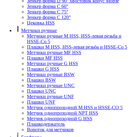
Зенкер форма D 90° хвостовик конус Морзе
Зенкер форма С 60°
Зенкер форма С 75°
Зенкер форма С 120°
Цековка HSS
Метчики ручные
Метчики ручные M HSS, HSS-левая резьба и
HSSE-Co 5
Плашки M HSS, HSS-левая резьба и HSSE-Co 5
Метчики ручные MF HSS
Плашки MF HSS
Метчики ручные G HSS
Плашки G HSS
Метчики ручные BSW
Плашки BSW
Метчики ручные UNC
Плашки UNC
Метчики ручные UNF
Плашки UNF
Метчик однопроходной M HSS и HSSE-CO 5
Метчик однопроходной NPT HSS
Метчик однопроходной G HSS
Плашкодержатель
Вороток для метчиков