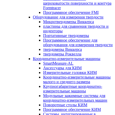
шероховатости поверхности и контура
Formtracer
Программное обеспечение FMI
Оборудование для измерения твердости
Микротвердомеры Виккерса
пластины для сравнения твердости и
инденторы
Портативные твердомеры
Программное обеспечение для
оборудования для измерения твердости
твердомеры Виккерса
твердомеры Роквелла
Координатно-измерительные машины
SmartMeasure-AL
Аксессуары для КИМ
Измерительные головки КИМ
Координатно-измерительные машины
малого и среднего размера
Крупногабаритные координатно-
измерительные машины
Модульные зажимные системы для
координатно-измерительных машин
Поворотные столы КИМ
Программное обеспечение КИМ
Системы, интегрированные в