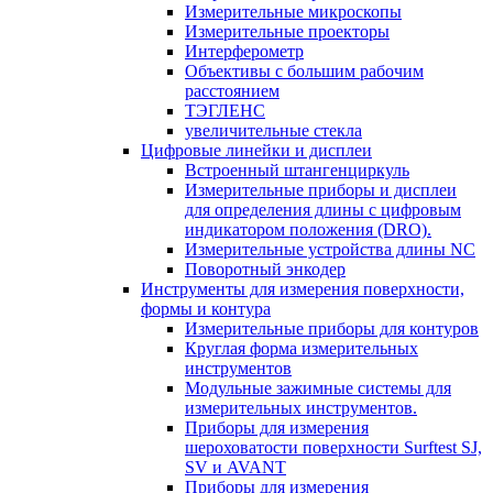
Измерительные микроскопы
Измерительные проекторы
Интерферометр
Объективы с большим рабочим
расстоянием
ТЭГЛЕНС
увеличительные стекла
Цифровые линейки и дисплеи
Встроенный штангенциркуль
Измерительные приборы и дисплеи
для определения длины с цифровым
индикатором положения (DRO).
Измерительные устройства длины NC
Поворотный энкодер
Инструменты для измерения поверхности,
формы и контура
Измерительные приборы для контуров
Круглая форма измерительных
инструментов
Модульные зажимные системы для
измерительных инструментов.
Приборы для измерения
шероховатости поверхности Surftest SJ,
SV и AVANT
Приборы для измерения