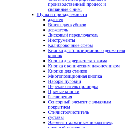
производственный процесс и
связанные с ним.
Щупы и принадлежности
адаптер
Винты для кубиков
держатель
Дисковый переключатель
Инструменты
Калибровочные сферы
Кнопка для 5-позиционного держателя
кнопок
Кнопка для держателя зажима
Кнопка с коническим наконечником
Кнопки для станков
Многопозиционная кнопка
Наборы пуговиц
Переключатель цилиндра
Прямые кнопки
Расширения
Сенсорный элемент с алмазным
покрытием
Стилистоочиститель
суставы
Элемент с алмазным покрытием,
прочный материал