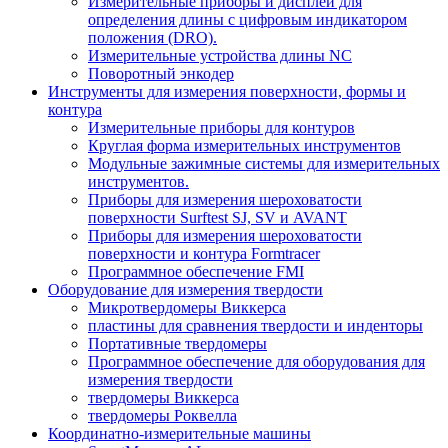
Измерительные приборы и дисплеи для
определения длины с цифровым индикатором
положения (DRO).
Измерительные устройства длины NC
Поворотный энкодер
Инструменты для измерения поверхности, формы и
контура
Измерительные приборы для контуров
Круглая форма измерительных инструментов
Модульные зажимные системы для измерительных
инструментов.
Приборы для измерения шероховатости
поверхности Surftest SJ, SV и AVANT
Приборы для измерения шероховатости
поверхности и контура Formtracer
Программное обеспечение FMI
Оборудование для измерения твердости
Микротвердомеры Виккерса
пластины для сравнения твердости и инденторы
Портативные твердомеры
Программное обеспечение для оборудования для
измерения твердости
твердомеры Виккерса
твердомеры Роквелла
Координатно-измерительные машины