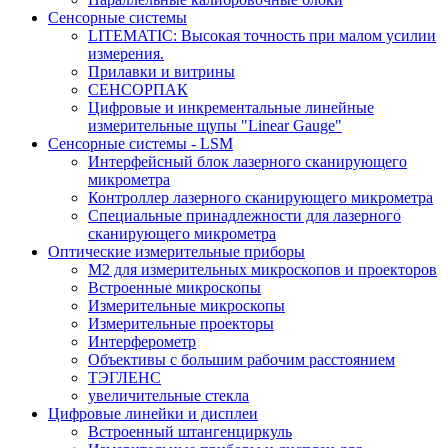
Сенсорные системы
LITEMATIC: Высокая точность при малом усилии
измерения.
Прилавки и витрины
СЕНСОРПАК
Цифровые и инкрементальные линейные
измерительные щупы "Linear Gauge"
Сенсорные системы - LSM
Интерфейсный блок лазерного сканирующего
микрометра
Контроллер лазерного сканирующего микрометра
Специальные принадлежности для лазерного
сканирующего микрометра
Оптические измерительные приборы
M2 для измерительных микроскопов и проекторов
Встроенные микроскопы
Измерительные микроскопы
Измерительные проекторы
Интерферометр
Объективы с большим рабочим расстоянием
ТЭГЛЕНС
увеличительные стекла
Цифровые линейки и дисплеи
Встроенный штангенциркуль