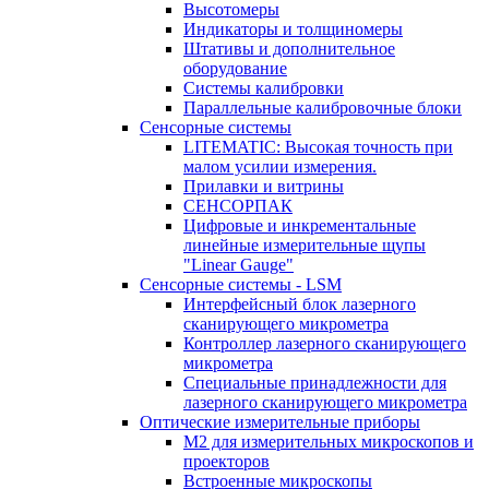
Высотомеры
Индикаторы и толщиномеры
Штативы и дополнительное
оборудование
Системы калибровки
Параллельные калибровочные блоки
Сенсорные системы
LITEMATIC: Высокая точность при
малом усилии измерения.
Прилавки и витрины
СЕНСОРПАК
Цифровые и инкрементальные
линейные измерительные щупы
"Linear Gauge"
Сенсорные системы - LSM
Интерфейсный блок лазерного
сканирующего микрометра
Контроллер лазерного сканирующего
микрометра
Специальные принадлежности для
лазерного сканирующего микрометра
Оптические измерительные приборы
M2 для измерительных микроскопов и
проекторов
Встроенные микроскопы