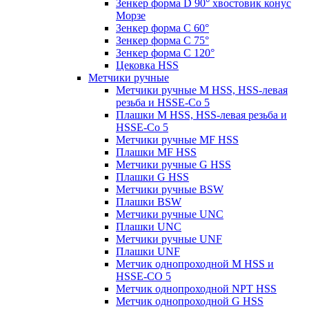
Зенкер форма D 90° хвостовик конус
Морзе
Зенкер форма С 60°
Зенкер форма С 75°
Зенкер форма С 120°
Цековка HSS
Метчики ручные
Метчики ручные M HSS, HSS-левая
резьба и HSSE-Co 5
Плашки M HSS, HSS-левая резьба и
HSSE-Co 5
Метчики ручные MF HSS
Плашки MF HSS
Метчики ручные G HSS
Плашки G HSS
Метчики ручные BSW
Плашки BSW
Метчики ручные UNC
Плашки UNC
Метчики ручные UNF
Плашки UNF
Метчик однопроходной M HSS и
HSSE-CO 5
Метчик однопроходной NPT HSS
Метчик однопроходной G HSS