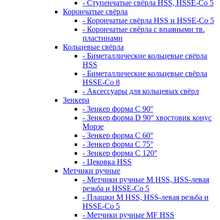
- Ступенчатые свёрла HSS, HSSE-Co 5
Корончатые свёрла
- Корончатые свёрла HSS и HSSE-Co 5
- Корончатые свёрла с впаяными тв.
пластинами
Кольцевые свёрла
- Биметаллические кольцевые свёрла
HSS
- Биметаллические кольцевые свёрла
HSSE-Co 8
- Аксессуары для кольцевых свёрл
Зенкера
- Зенкер форма С 90°
- Зенкер форма D 90° хвостовик конус
Морзе
- Зенкер форма С 60°
- Зенкер форма С 75°
- Зенкер форма С 120°
- Цековка HSS
Метчики ручные
- Метчики ручные M HSS, HSS-левая
резьба и HSSE-Co 5
- Плашки M HSS, HSS-левая резьба и
HSSE-Co 5
- Метчики ручные MF HSS