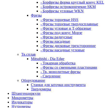
- Борфрезы форма круглый конус KEL
- Борфрезы остроконичекие SKM
- Борфрезы угловые WKN
Фрезы
- Фрезы торцевые HSS
- Фрезы торцевые твердосплавные
- Фрезы угловые и Т-образные
- Фрезы под конус Морзе
- Фрезы радиусные
- Фрезы насадные
- Фрезы дисковые трехсторонние
- Фрезы насадные угловые
Тв.сплав
Mitsubishi - Dia Edge
- Токарная обработка
- Фрезы со сменными пластинами
- Тв. монолитные фрезы
- Сверление
Оборудование
Станки для заточки инструмента
Твердомеры
Штангенциркули
Микрометры
Индикаторы
Нутромеры