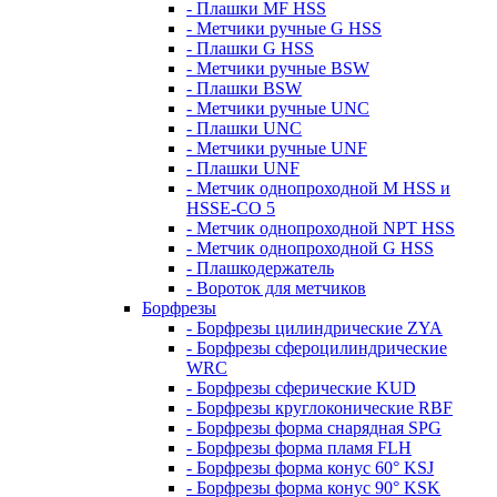
- Плашки MF HSS
- Метчики ручные G HSS
- Плашки G HSS
- Метчики ручные BSW
- Плашки BSW
- Метчики ручные UNC
- Плашки UNC
- Метчики ручные UNF
- Плашки UNF
- Метчик однопроходной M HSS и
HSSE-CO 5
- Метчик однопроходной NPT HSS
- Метчик однопроходной G HSS
- Плашкодержатель
- Вороток для метчиков
Борфрезы
- Борфрезы цилиндрические ZYA
- Борфрезы сфероцилиндрические
WRC
- Борфрезы сферические KUD
- Борфрезы круглоконические RBF
- Борфрезы форма снарядная SPG
- Борфрезы форма пламя FLH
- Борфрезы форма конус 60° KSJ
- Борфрезы форма конус 90° KSK