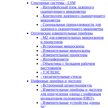
Сенсорные системы - LSM
- Интерфейсный блок лазерного
сканирующего микрометра
- Контроллер лазерного сканирующего
микрометра
- Специальные принадлежности для
лазерного сканирующего микрометра
Оптические измерительные приборы
- M2 для измерительных микроскопов
и проекторов
- Встроенные микроскопы
- Измерительные микроскопы
- Измерительные проекторы
- Интерферометр
- Объективы с большим рабочим
расстоянием
- ТЭГЛЕНС
- увеличительные стекла
Цифровые линейки и дисплеи
- Встроенный штангенциркуль
- Измерительные приборы и дисплеи
для определения длины с цифровым
индикатором положения (DRO).
- Измерительные устройства длины
NC