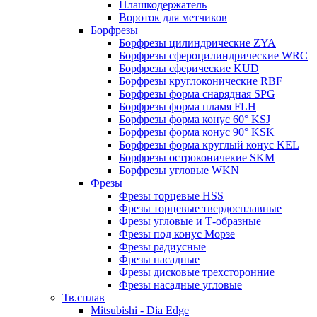
Плашкодержатель
Вороток для метчиков
Борфрезы
Борфрезы цилиндрические ZYA
Борфрезы сфероцилиндрические WRC
Борфрезы сферические KUD
Борфрезы круглоконические RBF
Борфрезы форма снарядная SPG
Борфрезы форма пламя FLH
Борфрезы форма конус 60° KSJ
Борфрезы форма конус 90° KSK
Борфрезы форма круглый конус KEL
Борфрезы остроконичекие SKM
Борфрезы угловые WKN
Фрезы
Фрезы торцевые HSS
Фрезы торцевые твердосплавные
Фрезы угловые и Т-образные
Фрезы под конус Морзе
Фрезы радиусные
Фрезы насадные
Фрезы дисковые трехсторонние
Фрезы насадные угловые
Тв.сплав
Mitsubishi - Dia Edge