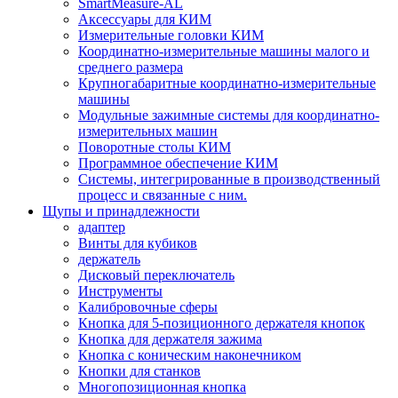
SmartMeasure-AL
Аксессуары для КИМ
Измерительные головки КИМ
Координатно-измерительные машины малого и
среднего размера
Крупногабаритные координатно-измерительные
машины
Модульные зажимные системы для координатно-
измерительных машин
Поворотные столы КИМ
Программное обеспечение КИМ
Системы, интегрированные в производственный
процесс и связанные с ним.
Щупы и принадлежности
адаптер
Винты для кубиков
держатель
Дисковый переключатель
Инструменты
Калибровочные сферы
Кнопка для 5-позиционного держателя кнопок
Кнопка для держателя зажима
Кнопка с коническим наконечником
Кнопки для станков
Многопозиционная кнопка