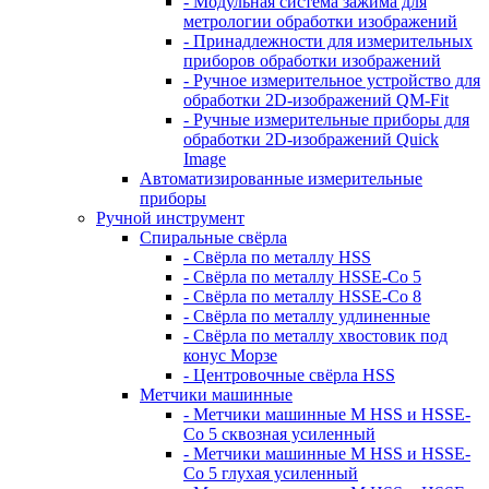
- Модульная система зажима для
метрологии обработки изображений
- Принадлежности для измерительных
приборов обработки изображений
- Ручное измерительное устройство для
обработки 2D-изображений QM-Fit
- Ручные измерительные приборы для
обработки 2D-изображений Quick
Image
Автоматизированные измерительные
приборы
Ручной инструмент
Спиральные свёрла
- Свёрла по металлу HSS
- Свёрла по металлу HSSE-Co 5
- Свёрла по металлу HSSE-Co 8
- Свёрла по металлу удлиненные
- Свёрла по металлу хвостовик под
конус Морзе
- Центровочные свёрла HSS
Метчики машинные
- Метчики машинные M HSS и HSSE-
Co 5 сквозная усиленный
- Метчики машинные M HSS и HSSE-
Co 5 глухая усиленный