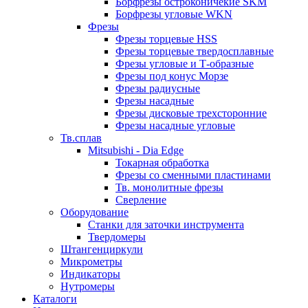
Борфрезы остроконичекие SKM
Борфрезы угловые WKN
Фрезы
Фрезы торцевые HSS
Фрезы торцевые твердосплавные
Фрезы угловые и Т-образные
Фрезы под конус Морзе
Фрезы радиусные
Фрезы насадные
Фрезы дисковые трехсторонние
Фрезы насадные угловые
Тв.сплав
Mitsubishi - Dia Edge
Токарная обработка
Фрезы со сменными пластинами
Тв. монолитные фрезы
Сверление
Оборудование
Станки для заточки инструмента
Твердомеры
Штангенциркули
Микрометры
Индикаторы
Нутромеры
Каталоги