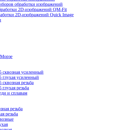
иборов обработки изображений
обработки 2D-изображений QM-Fit
аботки 2D-изображений Quick Image
ы
 Морзе
 сквозная усиленный
 глухая усиленный
сквозная резьба
глухая резьба
ди и сплавам
ная резьба
я резьба
возные
ухая
озная