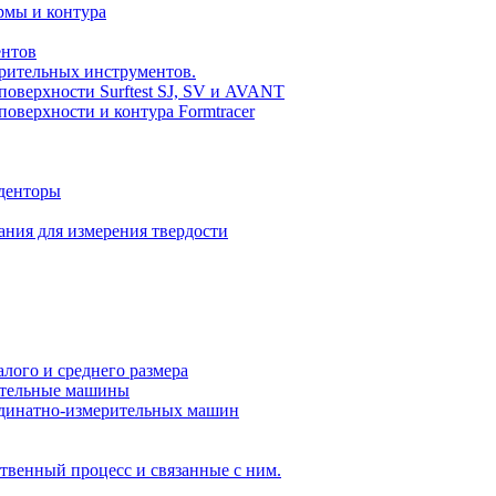
рмы и контура
ентов
рительных инструментов.
оверхности Surftest SJ, SV и AVANT
оверхности и контура Formtracer
нденторы
ания для измерения твердости
ого и среднего размера
ительные машины
динатно-измерительных машин
твенный процесс и связанные с ним.