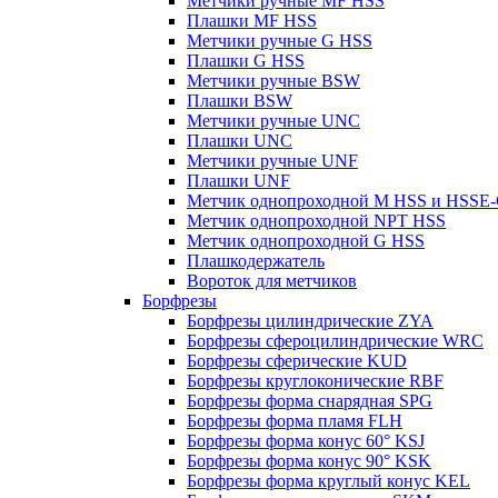
Метчики ручные MF HSS
Плашки MF HSS
Метчики ручные G HSS
Плашки G HSS
Метчики ручные BSW
Плашки BSW
Метчики ручные UNC
Плашки UNC
Метчики ручные UNF
Плашки UNF
Метчик однопроходной M HSS и HSSE
Метчик однопроходной NPT HSS
Метчик однопроходной G HSS
Плашкодержатель
Вороток для метчиков
Борфрезы
Борфрезы цилиндрические ZYA
Борфрезы сфероцилиндрические WRC
Борфрезы сферические KUD
Борфрезы круглоконические RBF
Борфрезы форма снарядная SPG
Борфрезы форма пламя FLH
Борфрезы форма конус 60° KSJ
Борфрезы форма конус 90° KSK
Борфрезы форма круглый конус KEL