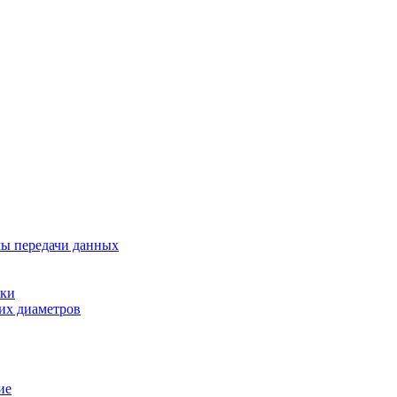
мы передачи данных
вки
их диаметров
ие