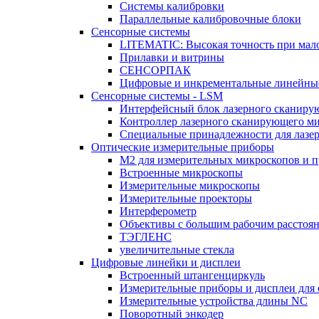
Системы калибровки
Параллельные калибровочные блоки
Сенсорные системы
LITEMATIC: Высокая точность при мал
Прилавки и витрины
СЕНСОРПАК
Цифровые и инкрементальные линейные
Сенсорные системы - LSM
Интерфейсный блок лазерного сканиру
Контроллер лазерного сканирующего м
Специальные принадлежности для лазе
Оптические измерительные приборы
M2 для измерительных микроскопов и п
Встроенные микроскопы
Измерительные микроскопы
Измерительные проекторы
Интерферометр
Объективы с большим рабочим расстоя
ТЭГЛЕНС
увеличительные стекла
Цифровые линейки и дисплеи
Встроенный штангенциркуль
Измерительные приборы и дисплеи для
Измерительные устройства длины NC
Поворотный энкодер