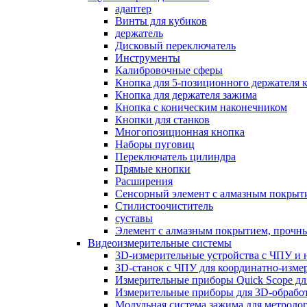
адаптер
Винты для кубиков
держатель
Дисковый переключатель
Инструменты
Калибровочные сферы
Кнопка для 5-позиционного держателя 
Кнопка для держателя зажима
Кнопка с коническим наконечником
Кнопки для станков
Многопозиционная кнопка
Наборы пуговиц
Переключатель цилиндра
Прямые кнопки
Расширения
Сенсорный элемент с алмазным покрыт
Стилистоочиститель
суставы
Элемент с алмазным покрытием, прочн
Видеоизмерительные системы
3D-измерительные устройства с ЧПУ и н
3D-станок с ЧПУ для координатно-изме
Измерительные приборы Quick Scope дл
Измерительные приборы для 3D-обработ
Модульная система зажима для метроло