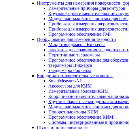
Инструменты для измерения поверхности, фо
Измерительные приборы для контуров
Круглая форма измерительных инструм
Модульные зажимные системы для изме
Приборы для измерения шероховатости п
Приборы для измерения шероховатости п
Программное обеспечение FMI
Оборудование для измерения твердости
Микротвердомеры Виккерса
пластины для сравнения твердости и и
Портативные твердомеры
Программное обеспечение для оборудов
твердомеры Виккерса
твердомеры Роквелла
Координатно-измерительные машины
SmartMeasure-AL
Аксессуары для КИМ
Измерительные головки КИМ
Координатно-измерительные машины мал
Крупногабаритные координатно-измер
Модульные зажимные системы для коор
Поворотные столы КИМ
Программное обеспечение КИМ
Системы, интегрированные в производс
Щупы и принадлежности