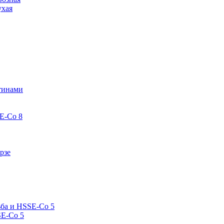
ухая
стинами
E-Co 8
рзе
ьба и HSSE-Co 5
SE-Co 5