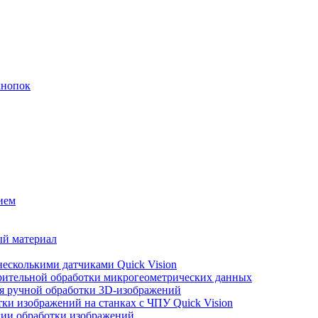
кнопок
ием
ый материал
есколькими датчиками Quick Vision
рительной обработки микрогеометрических данных
я ручной обработки 3D-изображений
ки изображений на станках с ЧПУ Quick Vision
гии обработки изображений