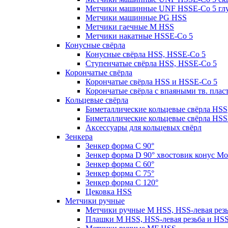
Метчики машинные UNF HSSE-Co 5 гл
Метчики машинные PG HSS
Метчики гаечные M HSS
Метчики накатные HSSE-Co 5
Конусные свёрла
Конусные свёрла HSS, HSSE-Co 5
Ступенчатые свёрла HSS, HSSE-Co 5
Корончатые свёрла
Корончатые свёрла HSS и HSSE-Co 5
Корончатые свёрла с впаяными тв. пла
Кольцевые свёрла
Биметаллические кольцевые свёрла HSS
Биметаллические кольцевые свёрла HSS
Аксессуары для кольцевых свёрл
Зенкера
Зенкер форма С 90°
Зенкер форма D 90° хвостовик конус Мо
Зенкер форма С 60°
Зенкер форма С 75°
Зенкер форма С 120°
Цековка HSS
Метчики ручные
Метчики ручные M HSS, HSS-левая рез
Плашки M HSS, HSS-левая резьба и HS