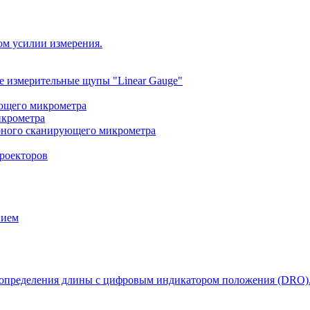
ом усилии измерения.
 измерительные щупы "Linear Gauge"
ющего микрометра
икрометра
рного сканирующего микрометра
роекторов
нием
 определения длины с цифровым индикатором положения (DRO)