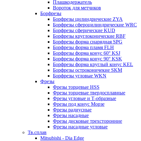
Плашкодержатель
Вороток для метчиков
Борфрезы
Борфрезы цилиндрические ZYA
Борфрезы сфероцилиндрические WRC
Борфрезы сферические KUD
Борфрезы круглоконические RBF
Борфрезы форма снарядная SPG
Борфрезы форма пламя FLH
Борфрезы форма конус 60° KSJ
Борфрезы форма конус 90° KSK
Борфрезы форма круглый конус KEL
Борфрезы остроконичекие SKM
Борфрезы угловые WKN
Фрезы
Фрезы торцевые HSS
Фрезы торцевые твердосплавные
Фрезы угловые и Т-образные
Фрезы под конус Морзе
Фрезы радиусные
Фрезы насадные
Фрезы дисковые трехсторонние
Фрезы насадные угловые
Тв.сплав
Mitsubishi - Dia Edge