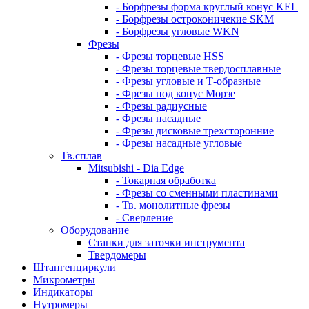
- Борфрезы форма круглый конус KEL
- Борфрезы остроконичекие SKM
- Борфрезы угловые WKN
Фрезы
- Фрезы торцевые HSS
- Фрезы торцевые твердосплавные
- Фрезы угловые и Т-образные
- Фрезы под конус Морзе
- Фрезы радиусные
- Фрезы насадные
- Фрезы дисковые трехсторонние
- Фрезы насадные угловые
Тв.сплав
Mitsubishi - Dia Edge
- Токарная обработка
- Фрезы со сменными пластинами
- Тв. монолитные фрезы
- Сверление
Оборудование
Станки для заточки инструмента
Твердомеры
Штангенциркули
Микрометры
Индикаторы
Нутромеры