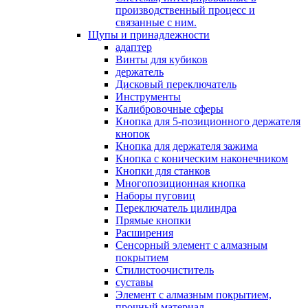
производственный процесс и
связанные с ним.
Щупы и принадлежности
адаптер
Винты для кубиков
держатель
Дисковый переключатель
Инструменты
Калибровочные сферы
Кнопка для 5-позиционного держателя
кнопок
Кнопка для держателя зажима
Кнопка с коническим наконечником
Кнопки для станков
Многопозиционная кнопка
Наборы пуговиц
Переключатель цилиндра
Прямые кнопки
Расширения
Сенсорный элемент с алмазным
покрытием
Стилистоочиститель
суставы
Элемент с алмазным покрытием,
прочный материал