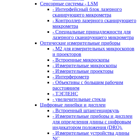
Сенсорные системы - LSM
- Интерфейсный блок лазерного
сканирующего микрометра
- Контроллер лазерного сканирующего
микрометра
- Специальные принадлежности для
лазерного сканирующего микрометра
Оптические измерительные приборы
- M2 для измерительных микроскопов
и проекторов
- Встроенные микроскопы
- Измерительные микроскопы
- Измерительные проекторы
- Интерферометр
- Объективы с большим рабочим
расстоянием
- ТЭГЛЕНС
- увеличительные стекла
Цифровые линейки и дисплеи
- Встроенный штангенциркуль
- Измерительные приборы и дисплеи
для определения длины с цифровым
индикатором положения (DRO).
- Измерительные устройства длины
NC