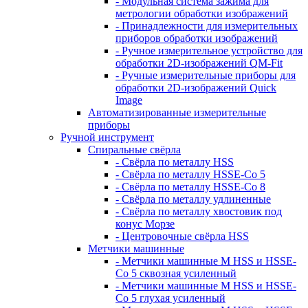
- Модульная система зажима для
метрологии обработки изображений
- Принадлежности для измерительных
приборов обработки изображений
- Ручное измерительное устройство для
обработки 2D-изображений QM-Fit
- Ручные измерительные приборы для
обработки 2D-изображений Quick
Image
Автоматизированные измерительные
приборы
Ручной инструмент
Спиральные свёрла
- Свёрла по металлу HSS
- Свёрла по металлу HSSE-Co 5
- Свёрла по металлу HSSE-Co 8
- Свёрла по металлу удлиненные
- Свёрла по металлу хвостовик под
конус Морзе
- Центровочные свёрла HSS
Метчики машинные
- Метчики машинные M HSS и HSSE-
Co 5 сквозная усиленный
- Метчики машинные M HSS и HSSE-
Co 5 глухая усиленный