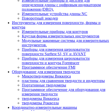
Измерительные приборы и дисплеи для
определения длины с цифровым индикатором
положения (DRO).
Измерительные устройства длины NC
Поворотный энкодер
Инструменты для измерения поверхности, формы и
контура
Измерительные приборы для контуров
Круглая форма измерительных инструментов
Модульные зажимные системы для измерительных
инструментов.
Приборы для измерения шероховатости
поверхности Surftest SJ, SV и AVANT
Приборы для измерения шероховатости
поверхности и контура Formtracer
Программное обеспечение FMI
Оборудование для измерения твердости
Микротвердомеры Виккерса
пластины для сравнения твердости и инденторы
Портативные твердомеры
Программное обеспечение для оборудования для
измерения твердости
твердомеры Виккерса
твердомеры Роквелла
Координатно-измерительные машины