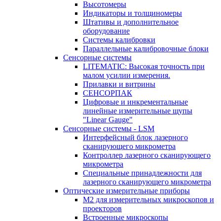
Высотомеры
Индикаторы и толщиномеры
Штативы и дополнительное
оборудование
Системы калибровки
Параллельные калибровочные блоки
Сенсорные системы
LITEMATIC: Высокая точность при
малом усилии измерения.
Прилавки и витрины
СЕНСОРПАК
Цифровые и инкрементальные
линейные измерительные щупы
"Linear Gauge"
Сенсорные системы - LSM
Интерфейсный блок лазерного
сканирующего микрометра
Контроллер лазерного сканирующего
микрометра
Специальные принадлежности для
лазерного сканирующего микрометра
Оптические измерительные приборы
M2 для измерительных микроскопов и
проекторов
Встроенные микроскопы