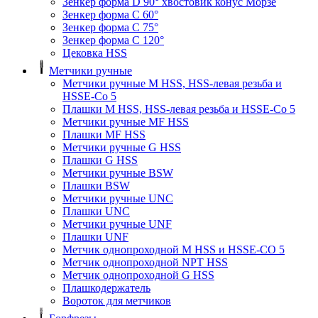
Зенкер форма D 90° хвостовик конус Морзе
Зенкер форма С 60°
Зенкер форма С 75°
Зенкер форма С 120°
Цековка HSS
Метчики ручные
Метчики ручные M HSS, HSS-левая резьба и
HSSE-Co 5
Плашки M HSS, HSS-левая резьба и HSSE-Co 5
Метчики ручные MF HSS
Плашки MF HSS
Метчики ручные G HSS
Плашки G HSS
Метчики ручные BSW
Плашки BSW
Метчики ручные UNC
Плашки UNC
Метчики ручные UNF
Плашки UNF
Метчик однопроходной M HSS и HSSE-CO 5
Метчик однопроходной NPT HSS
Метчик однопроходной G HSS
Плашкодержатель
Вороток для метчиков