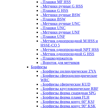
- Плашки MF HSS
- Метчики ручные G HSS
- Плашки G HSS
- Метчики ручные BSW
- Плашки BSW
- Метчики ручные UNC
- Плашки UNC
- Метчики ручные UNF
- Плашки UNF
- Метчик однопроходной M HSS и
HSSE-CO 5
- Метчик однопроходной NPT HSS
- Метчик однопроходной G HSS
- Плашкодержатель
- Вороток для метчиков
Борфрезы
- Борфрезы цилиндрические ZYA
- Борфрезы сфероцилиндрические
WRC
- Борфрезы сферические KUD
- Борфрезы круглоконические RBF
- Борфрезы форма снарядная SPG
- Борфрезы форма пламя FLH
- Борфрезы форма конус 60° KSJ
- Борфрезы форма конус 90° KSK