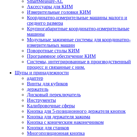
SmartMeasure-AL
Аксессуары для КИМ
Измерительные головки КИМ
Координатно-измерительные машины малого и
среднего размера
Крупногабаритные координатно-измерительные
машины
Модульные зажимные системы для координатно-
измерительных машин
Поворотные столы КИМ
Программное обеспечение КИМ
Системы, интегрированные в производственный
процесс и связанные с ним.
Щупы и принадлежности
адаптер
Винты для кубиков
держатель
Дисковый переключатель
Инструменты
Калибровочные сферы
Кнопка для 5-позиционного держателя кнопок
Кнопка для держателя зажима
Кнопка с коническим наконечником
Кнопки для станков
Многопозиционная кнопка