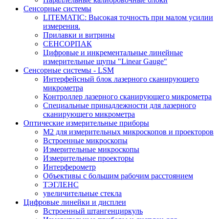
Сенсорные системы
LITEMATIC: Высокая точность при малом усилии
измерения.
Прилавки и витрины
СЕНСОРПАК
Цифровые и инкрементальные линейные
измерительные щупы "Linear Gauge"
Сенсорные системы - LSM
Интерфейсный блок лазерного сканирующего
микрометра
Контроллер лазерного сканирующего микрометра
Специальные принадлежности для лазерного
сканирующего микрометра
Оптические измерительные приборы
M2 для измерительных микроскопов и проекторов
Встроенные микроскопы
Измерительные микроскопы
Измерительные проекторы
Интерферометр
Объективы с большим рабочим расстоянием
ТЭГЛЕНС
увеличительные стекла
Цифровые линейки и дисплеи
Встроенный штангенциркуль