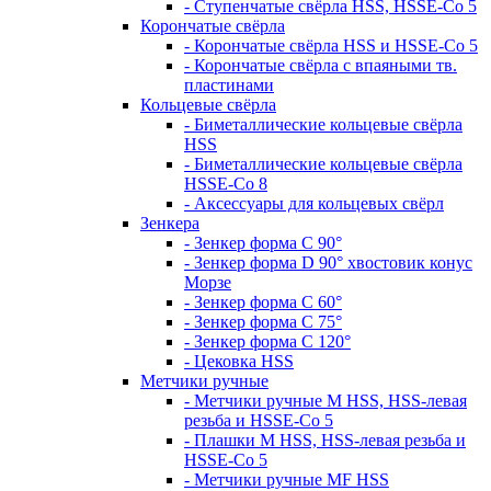
- Ступенчатые свёрла HSS, HSSE-Co 5
Корончатые свёрла
- Корончатые свёрла HSS и HSSE-Co 5
- Корончатые свёрла с впаяными тв.
пластинами
Кольцевые свёрла
- Биметаллические кольцевые свёрла
HSS
- Биметаллические кольцевые свёрла
HSSE-Co 8
- Аксессуары для кольцевых свёрл
Зенкера
- Зенкер форма С 90°
- Зенкер форма D 90° хвостовик конус
Морзе
- Зенкер форма С 60°
- Зенкер форма С 75°
- Зенкер форма С 120°
- Цековка HSS
Метчики ручные
- Метчики ручные M HSS, HSS-левая
резьба и HSSE-Co 5
- Плашки M HSS, HSS-левая резьба и
HSSE-Co 5
- Метчики ручные MF HSS