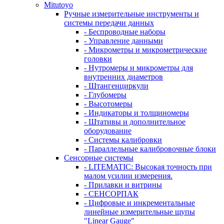
Mitutoyo
Ручные измерительные инструменты и
системы передачи данных
- Беспроводные наборы
- Управление данными
- Микрометры и микрометрические
головки
- Нутромеры и микрометры для
внутренних диаметров
- Штангенциркули
- Глубомеры
- Высотомеры
- Индикаторы и толщиномеры
- Штативы и дополнительное
оборудование
- Системы калибровки
- Параллельные калибровочные блоки
Сенсорные системы
- LITEMATIC: Высокая точность при
малом усилии измерения.
- Прилавки и витрины
- СЕНСОРПАК
- Цифровые и инкрементальные
линейные измерительные щупы
"Linear Gauge"