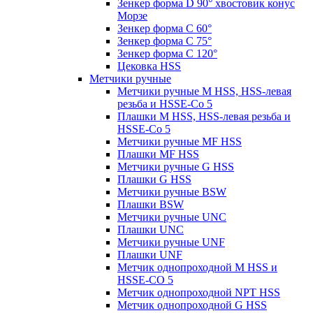
Зенкер форма D 90° хвостовик конус
Морзе
Зенкер форма С 60°
Зенкер форма С 75°
Зенкер форма С 120°
Цековка HSS
Метчики ручные
Метчики ручные M HSS, HSS-левая
резьба и HSSE-Co 5
Плашки M HSS, HSS-левая резьба и
HSSE-Co 5
Метчики ручные MF HSS
Плашки MF HSS
Метчики ручные G HSS
Плашки G HSS
Метчики ручные BSW
Плашки BSW
Метчики ручные UNC
Плашки UNC
Метчики ручные UNF
Плашки UNF
Метчик однопроходной M HSS и
HSSE-CO 5
Метчик однопроходной NPT HSS
Метчик однопроходной G HSS