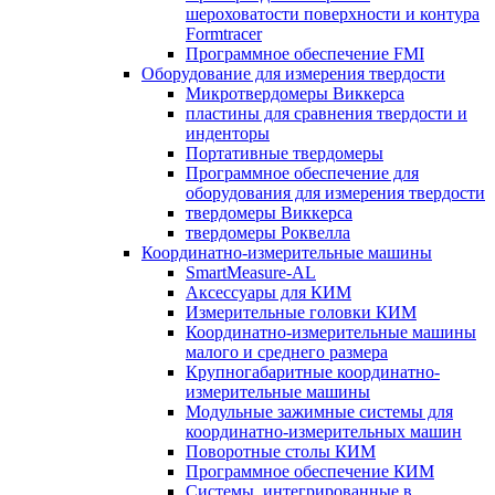
шероховатости поверхности и контура
Formtracer
Программное обеспечение FMI
Оборудование для измерения твердости
Микротвердомеры Виккерса
пластины для сравнения твердости и
инденторы
Портативные твердомеры
Программное обеспечение для
оборудования для измерения твердости
твердомеры Виккерса
твердомеры Роквелла
Координатно-измерительные машины
SmartMeasure-AL
Аксессуары для КИМ
Измерительные головки КИМ
Координатно-измерительные машины
малого и среднего размера
Крупногабаритные координатно-
измерительные машины
Модульные зажимные системы для
координатно-измерительных машин
Поворотные столы КИМ
Программное обеспечение КИМ
Системы, интегрированные в