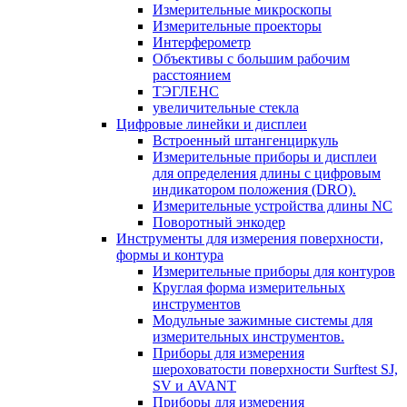
Измерительные микроскопы
Измерительные проекторы
Интерферометр
Объективы с большим рабочим
расстоянием
ТЭГЛЕНС
увеличительные стекла
Цифровые линейки и дисплеи
Встроенный штангенциркуль
Измерительные приборы и дисплеи
для определения длины с цифровым
индикатором положения (DRO).
Измерительные устройства длины NC
Поворотный энкодер
Инструменты для измерения поверхности,
формы и контура
Измерительные приборы для контуров
Круглая форма измерительных
инструментов
Модульные зажимные системы для
измерительных инструментов.
Приборы для измерения
шероховатости поверхности Surftest SJ,
SV и AVANT
Приборы для измерения