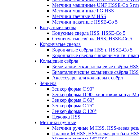
Метчики машинные UNF HSSE-Co 5 гл
Метчики машинные PG HSS
Метчики гаечные M HSS
Метчики накатные HSSE-Co 5
Конусные свёрла
Конусные свёрла HSS, HSSE-Co 5
Ступенчатые свёрла HSS, HSSE-Co 5
Корончатые свёрла
Корончатые свёрла HSS и HSSE-Co 5
Корончатые свёрла с впаяными тв. пла
Кольцевые свёрла
Биметаллические кольцевые свёрла HSS
Биметаллические кольцевые свёрла HSS
Аксессуары для кольцевых свёрл
Зенкера
Зенкер форма С 90°
Зенкер форма D 90° хвостовик конус Мо
Зенкер форма С 60°
Зенкер форма С 75°
Зенкер форма С 120°
Цековка HSS
Метчики ручные
Метчики ручные M HSS, HSS-левая рез
Плашки M HSS, HSS-левая резьба и HS