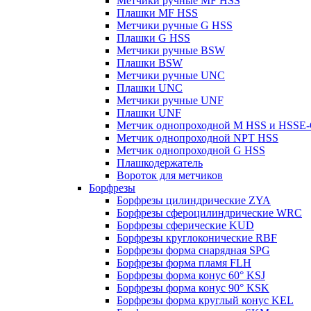
Метчики ручные MF HSS
Плашки MF HSS
Метчики ручные G HSS
Плашки G HSS
Метчики ручные BSW
Плашки BSW
Метчики ручные UNC
Плашки UNC
Метчики ручные UNF
Плашки UNF
Метчик однопроходной M HSS и HSSE
Метчик однопроходной NPT HSS
Метчик однопроходной G HSS
Плашкодержатель
Вороток для метчиков
Борфрезы
Борфрезы цилиндрические ZYA
Борфрезы сфероцилиндрические WRC
Борфрезы сферические KUD
Борфрезы круглоконические RBF
Борфрезы форма снарядная SPG
Борфрезы форма пламя FLH
Борфрезы форма конус 60° KSJ
Борфрезы форма конус 90° KSK
Борфрезы форма круглый конус KEL