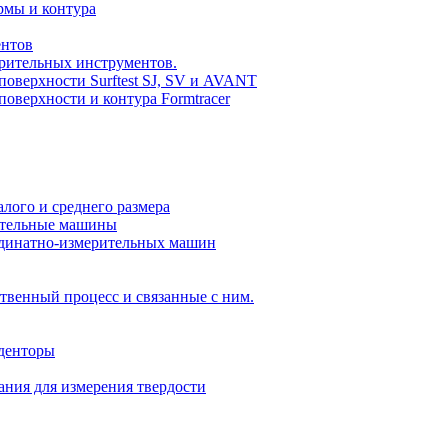
рмы и контура
ентов
рительных инструментов.
оверхности Surftest SJ, SV и AVANT
оверхности и контура Formtracer
ого и среднего размера
ительные машины
динатно-измерительных машин
твенный процесс и связанные с ним.
нденторы
ания для измерения твердости