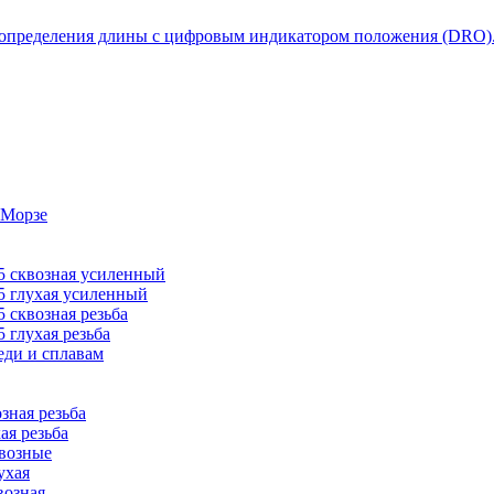
 определения длины с цифровым индикатором положения (DRO)
 Морзе
 сквозная усиленный
 глухая усиленный
сквозная резьба
глухая резьба
ди и сплавам
ная резьба
я резьба
возные
ухая
озная