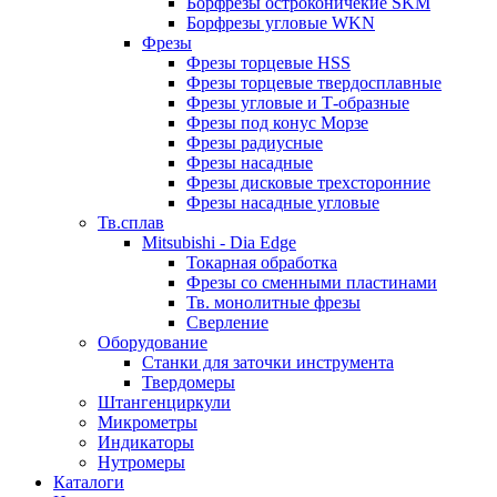
Борфрезы остроконичекие SKM
Борфрезы угловые WKN
Фрезы
Фрезы торцевые HSS
Фрезы торцевые твердосплавные
Фрезы угловые и Т-образные
Фрезы под конус Морзе
Фрезы радиусные
Фрезы насадные
Фрезы дисковые трехсторонние
Фрезы насадные угловые
Тв.сплав
Mitsubishi - Dia Edge
Токарная обработка
Фрезы со сменными пластинами
Тв. монолитные фрезы
Сверление
Оборудование
Станки для заточки инструмента
Твердомеры
Штангенциркули
Микрометры
Индикаторы
Нутромеры
Каталоги