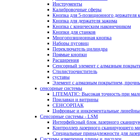
Инструменты
Калибровочные сферы
Кнопка для 5-позиционного держателя 
Кнопка для держателя зажима
Кнопка с коническим наконечником
Кнопки для станков
Многопозиционная кнопка
Наборы пуговиц
Переключатель цилиндра
Прямые кнопки
Расширения
Сенсорный элемент с алмазным покрыт
Стилистоочиститель
суставы
Элемент с алмазным покрытием, прочн
сенсорные системы
LITEMATIC: Высокая точность при мал
Прилавки и витрины
СЕНСОРПАК
Цифровые и инкрементальные линейные
Сенсорные системы - LSM
Интерфейсный блок лазерного сканиру
Контроллер лазерного сканирующего м
Специальные принадлежности для лазе
Системы измерения длины и дисплеи