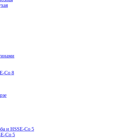
ухая
стинами
E-Co 8
рзе
ьба и HSSE-Co 5
SE-Co 5