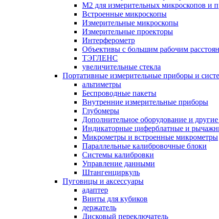
M2 для измерительных микроскопов и п
Встроенные микроскопы
Измерительные микроскопы
Измерительные проекторы
Интерферометр
Объективы с большим рабочим расстоя
ТЭГЛЕНС
увеличительные стекла
Портативные измерительные приборы и сист
альтиметры
Беспроводные пакеты
Внутренние измерительные приборы
Глубомеры
Дополнительное оборудование и другие
Индикаторные циферблатные и рычажн
Микрометры и встроенные микрометры
Параллельные калибровочные блоки
Системы калибровки
Управление данными
Штангенциркуль
Пуговицы и аксессуары
адаптер
Винты для кубиков
держатель
Дисковый переключатель