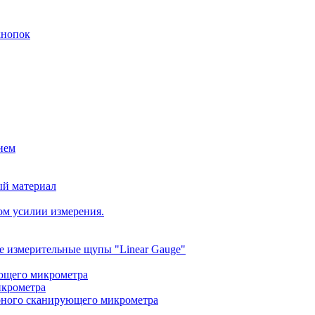
кнопок
ием
ый материал
ом усилии измерения.
 измерительные щупы "Linear Gauge"
ющего микрометра
икрометра
рного сканирующего микрометра