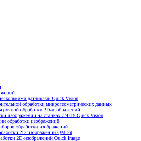
ы
ражений
есколькими датчиками Quick Vision
рительной обработки микрогеометрических данных
я ручной обработки 3D-изображений
ки изображений на станках с ЧПУ Quick Vision
гии обработки изображений
иборов обработки изображений
обработки 2D-изображений QM-Fit
аботки 2D-изображений Quick Image