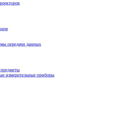
роекторов
нием
емы передачи данных
 предметы
ые измерительные приборы