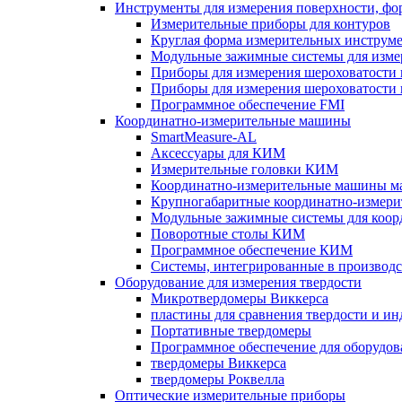
Инструменты для измерения поверхности, фо
Измерительные приборы для контуров
Круглая форма измерительных инструм
Модульные зажимные системы для изме
Приборы для измерения шероховатости п
Приборы для измерения шероховатости п
Программное обеспечение FMI
Координатно-измерительные машины
SmartMeasure-AL
Аксессуары для КИМ
Измерительные головки КИМ
Координатно-измерительные машины мал
Крупногабаритные координатно-измер
Модульные зажимные системы для коор
Поворотные столы КИМ
Программное обеспечение КИМ
Системы, интегрированные в производс
Оборудование для измерения твердости
Микротвердомеры Виккерса
пластины для сравнения твердости и и
Портативные твердомеры
Программное обеспечение для оборудов
твердомеры Виккерса
твердомеры Роквелла
Оптические измерительные приборы