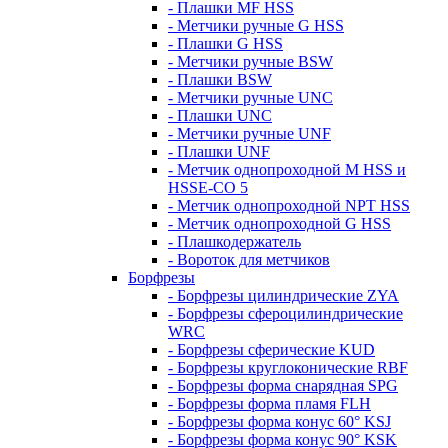
- Плашки MF HSS
- Метчики ручные G HSS
- Плашки G HSS
- Метчики ручные BSW
- Плашки BSW
- Метчики ручные UNC
- Плашки UNC
- Метчики ручные UNF
- Плашки UNF
- Метчик однопроходной M HSS и
HSSE-CO 5
- Метчик однопроходной NPT HSS
- Метчик однопроходной G HSS
- Плашкодержатель
- Вороток для метчиков
Борфрезы
- Борфрезы цилиндрические ZYA
- Борфрезы сфероцилиндрические
WRC
- Борфрезы сферические KUD
- Борфрезы круглоконические RBF
- Борфрезы форма снарядная SPG
- Борфрезы форма пламя FLH
- Борфрезы форма конус 60° KSJ
- Борфрезы форма конус 90° KSK