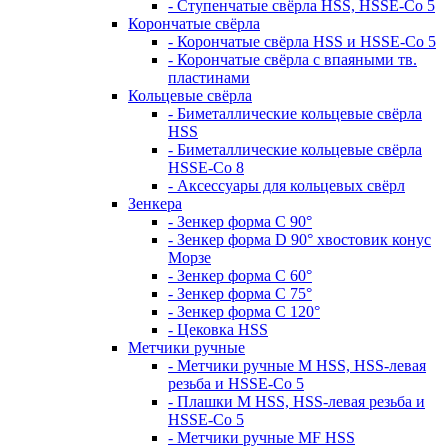
- Ступенчатые свёрла HSS, HSSE-Co 5
Корончатые свёрла
- Корончатые свёрла HSS и HSSE-Co 5
- Корончатые свёрла с впаяными тв.
пластинами
Кольцевые свёрла
- Биметаллические кольцевые свёрла
HSS
- Биметаллические кольцевые свёрла
HSSE-Co 8
- Аксессуары для кольцевых свёрл
Зенкера
- Зенкер форма С 90°
- Зенкер форма D 90° хвостовик конус
Морзе
- Зенкер форма С 60°
- Зенкер форма С 75°
- Зенкер форма С 120°
- Цековка HSS
Метчики ручные
- Метчики ручные M HSS, HSS-левая
резьба и HSSE-Co 5
- Плашки M HSS, HSS-левая резьба и
HSSE-Co 5
- Метчики ручные MF HSS