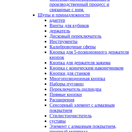
производственный процесс и
связанные с ним.
Щупы и принадлежности
адаптер
Винты для кубиков
держатель
Дисковый переключатель
Инструменты
Калибровочные сферы
Кнопка для 5-позиционного держателя
кнопок
Кнопка для держателя зажима
Кнопка с коническим наконечником
Кнопки для станков
Многопозиционная кнопка
Наборы пуговиц
Переключатель цилиндра
Прямые кнопки
Расширения
Сенсорный элемент с алмазным
покрытием
Стилистоочиститель
суставы
Элемент с алмазным покрытием,
прочный материал