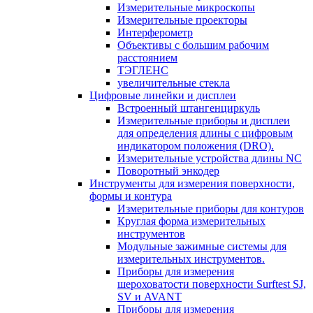
Измерительные микроскопы
Измерительные проекторы
Интерферометр
Объективы с большим рабочим
расстоянием
ТЭГЛЕНС
увеличительные стекла
Цифровые линейки и дисплеи
Встроенный штангенциркуль
Измерительные приборы и дисплеи
для определения длины с цифровым
индикатором положения (DRO).
Измерительные устройства длины NC
Поворотный энкодер
Инструменты для измерения поверхности,
формы и контура
Измерительные приборы для контуров
Круглая форма измерительных
инструментов
Модульные зажимные системы для
измерительных инструментов.
Приборы для измерения
шероховатости поверхности Surftest SJ,
SV и AVANT
Приборы для измерения