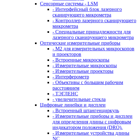
Сенсорные системы - LSM
- Интерфейсный блок лазерного
сканирующего микрометра
- Контроллер лазерного сканирующего
микрометра
- Специальные принадлежности для
лазерного сканирующего микрометра
Оптические измерительные приборы
- M2 для измерительных микроскопов
и проекторов
- Встроенные микроскопы
- Измерительные микроскопы
- Измерительные проекторы
- Интерферометр
- Объективы с большим рабочим
расстоянием
- ТЭГЛЕНС
- увеличительные стекла
Цифровые линейки и дисплеи
- Встроенный штангенциркуль
- Измерительные приборы и дисплеи
для определения длины с цифровым
индикатором положения (DRO).
- Измерительные устройства длины
NC