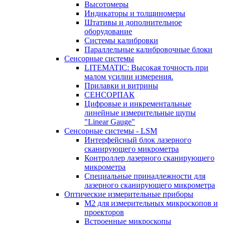
Высотомеры
Индикаторы и толщиномеры
Штативы и дополнительное
оборудование
Системы калибровки
Параллельные калибровочные блоки
Сенсорные системы
LITEMATIC: Высокая точность при
малом усилии измерения.
Прилавки и витрины
СЕНСОРПАК
Цифровые и инкрементальные
линейные измерительные щупы
"Linear Gauge"
Сенсорные системы - LSM
Интерфейсный блок лазерного
сканирующего микрометра
Контроллер лазерного сканирующего
микрометра
Специальные принадлежности для
лазерного сканирующего микрометра
Оптические измерительные приборы
M2 для измерительных микроскопов и
проекторов
Встроенные микроскопы