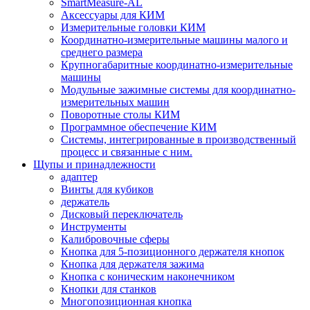
SmartMeasure-AL
Аксессуары для КИМ
Измерительные головки КИМ
Координатно-измерительные машины малого и
среднего размера
Крупногабаритные координатно-измерительные
машины
Модульные зажимные системы для координатно-
измерительных машин
Поворотные столы КИМ
Программное обеспечение КИМ
Системы, интегрированные в производственный
процесс и связанные с ним.
Щупы и принадлежности
адаптер
Винты для кубиков
держатель
Дисковый переключатель
Инструменты
Калибровочные сферы
Кнопка для 5-позиционного держателя кнопок
Кнопка для держателя зажима
Кнопка с коническим наконечником
Кнопки для станков
Многопозиционная кнопка