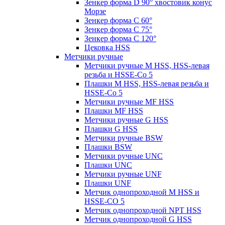
Зенкер форма D 90° хвостовик конус
Морзе
Зенкер форма С 60°
Зенкер форма С 75°
Зенкер форма С 120°
Цековка HSS
Метчики ручные
Метчики ручные M HSS, HSS-левая
резьба и HSSE-Co 5
Плашки M HSS, HSS-левая резьба и
HSSE-Co 5
Метчики ручные MF HSS
Плашки MF HSS
Метчики ручные G HSS
Плашки G HSS
Метчики ручные BSW
Плашки BSW
Метчики ручные UNC
Плашки UNC
Метчики ручные UNF
Плашки UNF
Метчик однопроходной M HSS и
HSSE-CO 5
Метчик однопроходной NPT HSS
Метчик однопроходной G HSS