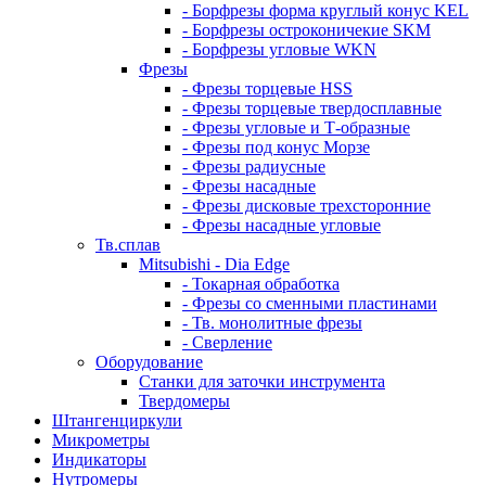
- Борфрезы форма круглый конус KEL
- Борфрезы остроконичекие SKM
- Борфрезы угловые WKN
Фрезы
- Фрезы торцевые HSS
- Фрезы торцевые твердосплавные
- Фрезы угловые и Т-образные
- Фрезы под конус Морзе
- Фрезы радиусные
- Фрезы насадные
- Фрезы дисковые трехсторонние
- Фрезы насадные угловые
Тв.сплав
Mitsubishi - Dia Edge
- Токарная обработка
- Фрезы со сменными пластинами
- Тв. монолитные фрезы
- Сверление
Оборудование
Станки для заточки инструмента
Твердомеры
Штангенциркули
Микрометры
Индикаторы
Нутромеры