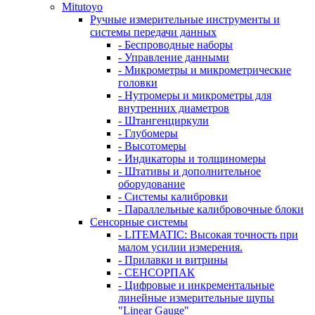
Mitutoyo
Ручные измерительные инструменты и
системы передачи данных
- Беспроводные наборы
- Управление данными
- Микрометры и микрометрические
головки
- Нутромеры и микрометры для
внутренних диаметров
- Штангенциркули
- Глубомеры
- Высотомеры
- Индикаторы и толщиномеры
- Штативы и дополнительное
оборудование
- Системы калибровки
- Параллельные калибровочные блоки
Сенсорные системы
- LITEMATIC: Высокая точность при
малом усилии измерения.
- Прилавки и витрины
- СЕНСОРПАК
- Цифровые и инкрементальные
линейные измерительные щупы
"Linear Gauge"