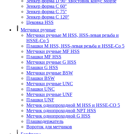
Зенкер форма D 90° хвостовик конус Морзе
Зенкер форма С 60°
Зенкер форма С 75°
Зенкер форма С 120°
Цековка HSS
Метчики ручные
Метчики ручные M HSS, HSS-левая резьба и
HSSE-Co 5
Плашки M HSS, HSS-левая резьба и HSSE-Co 5
Метчики ручные MF HSS
Плашки MF HSS
Метчики ручные G HSS
Плашки G HSS
Метчики ручные BSW
Плашки BSW
Метчики ручные UNC
Плашки UNC
Метчики ручные UNF
Плашки UNF
Метчик однопроходной M HSS и HSSE-CO 5
Метчик однопроходной NPT HSS
Метчик однопроходной G HSS
Плашкодержатель
Вороток для метчиков