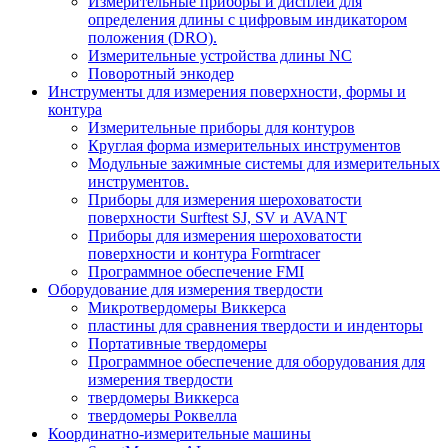
Измерительные приборы и дисплеи для
определения длины с цифровым индикатором
положения (DRO).
Измерительные устройства длины NC
Поворотный энкодер
Инструменты для измерения поверхности, формы и
контура
Измерительные приборы для контуров
Круглая форма измерительных инструментов
Модульные зажимные системы для измерительных
инструментов.
Приборы для измерения шероховатости
поверхности Surftest SJ, SV и AVANT
Приборы для измерения шероховатости
поверхности и контура Formtracer
Программное обеспечение FMI
Оборудование для измерения твердости
Микротвердомеры Виккерса
пластины для сравнения твердости и инденторы
Портативные твердомеры
Программное обеспечение для оборудования для
измерения твердости
твердомеры Виккерса
твердомеры Роквелла
Координатно-измерительные машины