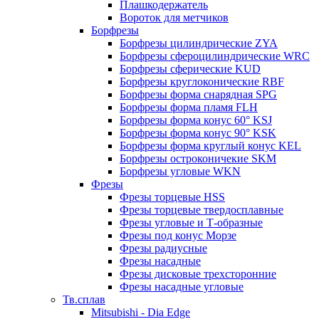
Плашкодержатель
Вороток для метчиков
Борфрезы
Борфрезы цилиндрические ZYA
Борфрезы сфероцилиндрические WRC
Борфрезы сферические KUD
Борфрезы круглоконические RBF
Борфрезы форма снарядная SPG
Борфрезы форма пламя FLH
Борфрезы форма конус 60° KSJ
Борфрезы форма конус 90° KSK
Борфрезы форма круглый конус KEL
Борфрезы остроконичекие SKM
Борфрезы угловые WKN
Фрезы
Фрезы торцевые HSS
Фрезы торцевые твердосплавные
Фрезы угловые и Т-образные
Фрезы под конус Морзе
Фрезы радиусные
Фрезы насадные
Фрезы дисковые трехсторонние
Фрезы насадные угловые
Тв.сплав
Mitsubishi - Dia Edge