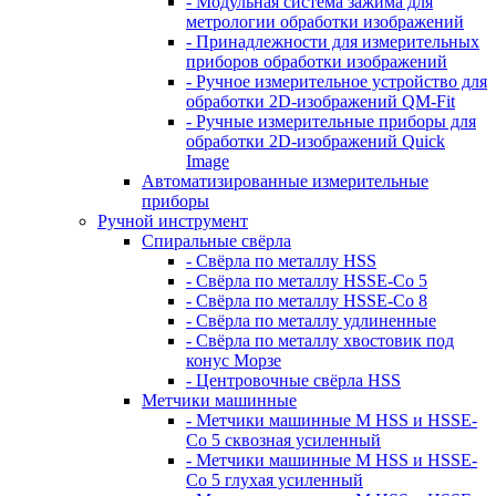
- Модульная система зажима для
метрологии обработки изображений
- Принадлежности для измерительных
приборов обработки изображений
- Ручное измерительное устройство для
обработки 2D-изображений QM-Fit
- Ручные измерительные приборы для
обработки 2D-изображений Quick
Image
Автоматизированные измерительные
приборы
Ручной инструмент
Спиральные свёрла
- Свёрла по металлу HSS
- Свёрла по металлу HSSE-Co 5
- Свёрла по металлу HSSE-Co 8
- Свёрла по металлу удлиненные
- Свёрла по металлу хвостовик под
конус Морзе
- Центровочные свёрла HSS
Метчики машинные
- Метчики машинные M HSS и HSSE-
Co 5 сквозная усиленный
- Метчики машинные M HSS и HSSE-
Co 5 глухая усиленный