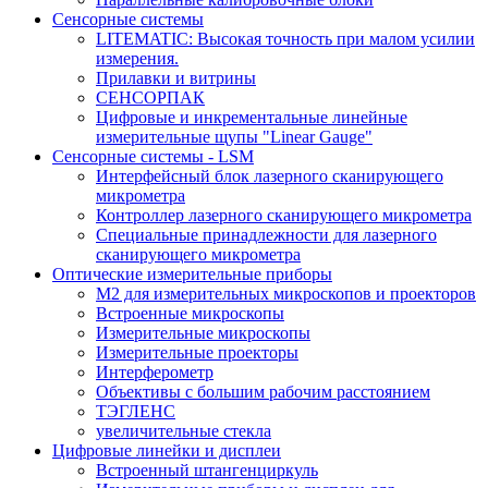
Сенсорные системы
LITEMATIC: Высокая точность при малом усилии
измерения.
Прилавки и витрины
СЕНСОРПАК
Цифровые и инкрементальные линейные
измерительные щупы "Linear Gauge"
Сенсорные системы - LSM
Интерфейсный блок лазерного сканирующего
микрометра
Контроллер лазерного сканирующего микрометра
Специальные принадлежности для лазерного
сканирующего микрометра
Оптические измерительные приборы
M2 для измерительных микроскопов и проекторов
Встроенные микроскопы
Измерительные микроскопы
Измерительные проекторы
Интерферометр
Объективы с большим рабочим расстоянием
ТЭГЛЕНС
увеличительные стекла
Цифровые линейки и дисплеи
Встроенный штангенциркуль