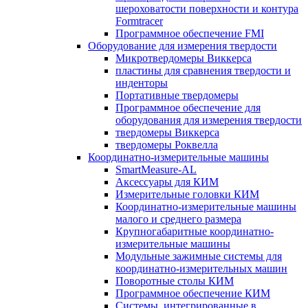
шероховатости поверхности и контура
Formtracer
Программное обеспечение FMI
Оборудование для измерения твердости
Микротвердомеры Виккерса
пластины для сравнения твердости и
инденторы
Портативные твердомеры
Программное обеспечение для
оборудования для измерения твердости
твердомеры Виккерса
твердомеры Роквелла
Координатно-измерительные машины
SmartMeasure-AL
Аксессуары для КИМ
Измерительные головки КИМ
Координатно-измерительные машины
малого и среднего размера
Крупногабаритные координатно-
измерительные машины
Модульные зажимные системы для
координатно-измерительных машин
Поворотные столы КИМ
Программное обеспечение КИМ
Системы, интегрированные в