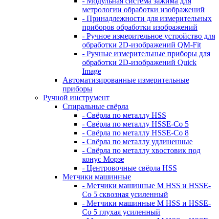
- Модульная система зажима для
метрологии обработки изображений
- Принадлежности для измерительных
приборов обработки изображений
- Ручное измерительное устройство для
обработки 2D-изображений QM-Fit
- Ручные измерительные приборы для
обработки 2D-изображений Quick
Image
Автоматизированные измерительные
приборы
Ручной инструмент
Спиральные свёрла
- Свёрла по металлу HSS
- Свёрла по металлу HSSE-Co 5
- Свёрла по металлу HSSE-Co 8
- Свёрла по металлу удлиненные
- Свёрла по металлу хвостовик под
конус Морзе
- Центровочные свёрла HSS
Метчики машинные
- Метчики машинные M HSS и HSSE-
Co 5 сквозная усиленный
- Метчики машинные M HSS и HSSE-
Co 5 глухая усиленный