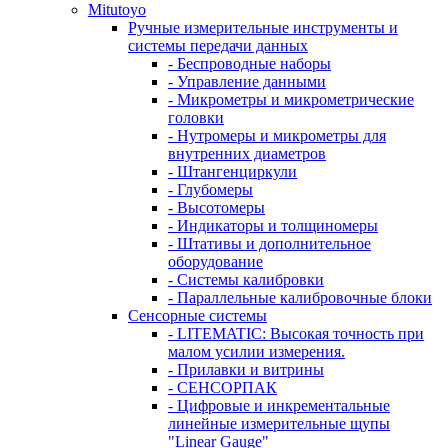
Mitutoyo
Ручные измерительные инструменты и
системы передачи данных
- Беспроводные наборы
- Управление данными
- Микрометры и микрометрические
головки
- Нутромеры и микрометры для
внутренних диаметров
- Штангенциркули
- Глубомеры
- Высотомеры
- Индикаторы и толщиномеры
- Штативы и дополнительное
оборудование
- Системы калибровки
- Параллельные калибровочные блоки
Сенсорные системы
- LITEMATIC: Высокая точность при
малом усилии измерения.
- Прилавки и витрины
- СЕНСОРПАК
- Цифровые и инкрементальные
линейные измерительные щупы
"Linear Gauge"