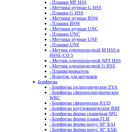
- Плашки MF HSS
- Метчики ручные G HSS
- Плашки G HSS
- Метчики ручные BSW
- Плашки BSW
- Метчики ручные UNC
- Плашки UNC
- Метчики ручные UNF
- Плашки UNF
- Метчик однопроходной M HSS и
HSSE-CO 5
- Метчик однопроходной NPT HSS
- Метчик однопроходной G HSS
- Плашкодержатель
- Вороток для метчиков
Борфрезы
- Борфрезы цилиндрические ZYA
- Борфрезы сфероцилиндрические
WRC
- Борфрезы сферические KUD
- Борфрезы круглоконические RBF
- Борфрезы форма снарядная SPG
- Борфрезы форма пламя FLH
- Борфрезы форма конус 60° KSJ
- Борфрезы форма конус 90° KSK