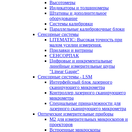
Высотомеры
Индикаторы и толщиномеры
Штативы и дополнительное
оборудование
Системы калибровки
Параллельные калибровочные блоки
Сенсорные системы
LITEMATIC: Высокая точность при
малом усилии измерения.
Прилавки и витрины
СЕНСОРПАК
Цифровые и инкрементальные
линейные измерительные щупы
"Linear Gauge"
Сенсорные системы - LSM
Интерфейсный блок лазерного
сканирующего микрометра
Контроллер лазерного сканирующего
микрометра
Специальные принадлежности для
лазерного сканирующего микрометра
Оптические измерительные приборы
M2 для измерительных микроскопов и
проекторов
Встроенные микроскопы