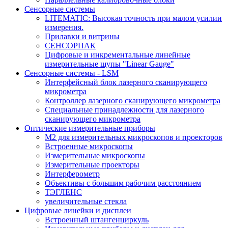
Сенсорные системы
LITEMATIC: Высокая точность при малом усилии
измерения.
Прилавки и витрины
СЕНСОРПАК
Цифровые и инкрементальные линейные
измерительные щупы "Linear Gauge"
Сенсорные системы - LSM
Интерфейсный блок лазерного сканирующего
микрометра
Контроллер лазерного сканирующего микрометра
Специальные принадлежности для лазерного
сканирующего микрометра
Оптические измерительные приборы
M2 для измерительных микроскопов и проекторов
Встроенные микроскопы
Измерительные микроскопы
Измерительные проекторы
Интерферометр
Объективы с большим рабочим расстоянием
ТЭГЛЕНС
увеличительные стекла
Цифровые линейки и дисплеи
Встроенный штангенциркуль