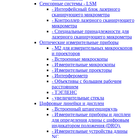
Сенсорные системы - LSM
- Интерфейсный блок лазерного
сканирующего микрометра
- Контроллер лазерного сканирующего
микрометра
- Специальные принадлежности для
лазерного сканирующего микрометра
Оптические измерительные приборы
- M2 для измерительных микроскопов
и проекторов
- Встроенные микроскопы
- Измерительные микроскопы
- Измерительные проекторы
- Интерферометр
- Объективы с большим рабочим
расстоянием
- ТЭГЛЕНС
- увеличительные стекла
Цифровые линейки и дисплеи
- Встроенный штангенциркуль
- Измерительные приборы и дисплеи
для определения длины с цифровым
индикатором положения (DRO).
- Измерительные устройства длины
NC