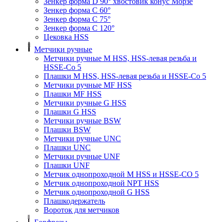
Зенкер форма D 90° хвостовик конус Морзе
Зенкер форма С 60°
Зенкер форма С 75°
Зенкер форма С 120°
Цековка HSS
Метчики ручные
Метчики ручные M HSS, HSS-левая резьба и
HSSE-Co 5
Плашки M HSS, HSS-левая резьба и HSSE-Co 5
Метчики ручные MF HSS
Плашки MF HSS
Метчики ручные G HSS
Плашки G HSS
Метчики ручные BSW
Плашки BSW
Метчики ручные UNC
Плашки UNC
Метчики ручные UNF
Плашки UNF
Метчик однопроходной M HSS и HSSE-CO 5
Метчик однопроходной NPT HSS
Метчик однопроходной G HSS
Плашкодержатель
Вороток для метчиков