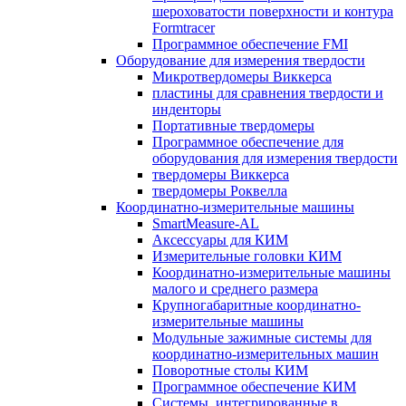
шероховатости поверхности и контура
Formtracer
Программное обеспечение FMI
Оборудование для измерения твердости
Микротвердомеры Виккерса
пластины для сравнения твердости и
инденторы
Портативные твердомеры
Программное обеспечение для
оборудования для измерения твердости
твердомеры Виккерса
твердомеры Роквелла
Координатно-измерительные машины
SmartMeasure-AL
Аксессуары для КИМ
Измерительные головки КИМ
Координатно-измерительные машины
малого и среднего размера
Крупногабаритные координатно-
измерительные машины
Модульные зажимные системы для
координатно-измерительных машин
Поворотные столы КИМ
Программное обеспечение КИМ
Системы, интегрированные в