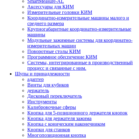
SmartMeasure-AL
Аксессуары для КИМ
Измерительные головки КИМ
Координатно-измерительные машины малого и
среднего размера
Крупногабаритные координатно-измерительные
машины
Модульные зажимные системы для координатно-
измерительных машин
Поворотные столы КИМ
Программное обеспечение КИМ
Системы, интегрированные в производственный
процесс и связанные с ним.
Щупы и принадлежности
адаптер
Винты для кубиков
держатель
Дисковый переключатель
Инструменты
Калибровочные сферы
Кнопка для 5-позиционного держателя кнопок
Кнопка для держателя зажима
Кнопка с коническим наконечником
Кнопки для станков
Многопозиционная кнопка