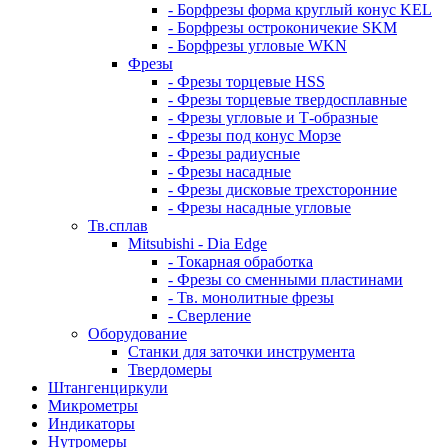
- Борфрезы форма круглый конус KEL
- Борфрезы остроконичекие SKM
- Борфрезы угловые WKN
Фрезы
- Фрезы торцевые HSS
- Фрезы торцевые твердосплавные
- Фрезы угловые и Т-образные
- Фрезы под конус Морзе
- Фрезы радиусные
- Фрезы насадные
- Фрезы дисковые трехсторонние
- Фрезы насадные угловые
Тв.сплав
Mitsubishi - Dia Edge
- Токарная обработка
- Фрезы со сменными пластинами
- Тв. монолитные фрезы
- Сверление
Оборудование
Станки для заточки инструмента
Твердомеры
Штангенциркули
Микрометры
Индикаторы
Нутромеры