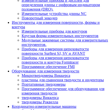
Измерительные приборы и дисплеи для
определения длины с цифровым индикатором
положения (DRO).
Измерительные устройства длины NC
Поворотный энкодер
Инструменты для измерения поверхности, формы и
контура
Измерительные приборы для контуров
Круглая форма измерительных инструментов
Модульные зажимные системы для измерительных
инструментов.
Приборы для измерения шероховатости
поверхности Surftest SJ, SV и AVANT
Приборы для измерения шероховатости
поверхности и контура Formtracer
Программное обеспечение FMI
Оборудование для измерения твердости
Микротвердомеры Виккерса
пластины для сравнения твердости и инденторы
Портативные твердомеры
Программное обеспечение для оборудования для
измерения твердости
твердомеры Виккерса
твердомеры Роквелла
Координатно-измерительные машины