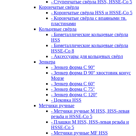
- Ступенчатые свёрла HSS, HSSE-Co 5
Корончатые свёрла
- Корончатые свёрла HSS и HSSE-Co 5
- Корончатые свёрла с впаяными тв.
пластинами
Кольцевые свёрла
- Биметаллические кольцевые свёрла
HSS
- Биметаллические кольцевые свёрла
HSSE-Co 8
- Аксессуары для кольцевых свёрл
Зенкера
- Зенкер форма С 90°
- Зенкер форма D 90° хвостовик конус
Морзе
- Зенкер форма С 60°
- Зенкер форма С 75°
- Зенкер форма С 120°
- Цековка HSS
Метчики ручные
- Метчики ручные M HSS, HSS-левая
резьба и HSSE-Co 5
- Плашки M HSS, HSS-левая резьба и
HSSE-Co 5
- Метчики ручные MF HSS