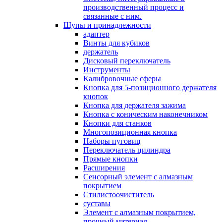
производственный процесс и
связанные с ним.
Щупы и принадлежности
адаптер
Винты для кубиков
держатель
Дисковый переключатель
Инструменты
Калибровочные сферы
Кнопка для 5-позиционного держателя
кнопок
Кнопка для держателя зажима
Кнопка с коническим наконечником
Кнопки для станков
Многопозиционная кнопка
Наборы пуговиц
Переключатель цилиндра
Прямые кнопки
Расширения
Сенсорный элемент с алмазным
покрытием
Стилистоочиститель
суставы
Элемент с алмазным покрытием,
прочный материал