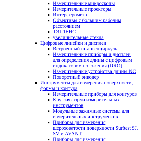
Измерительные микроскопы
Измерительные проекторы
Интерферометр
Объективы с большим рабочим
расстоянием
ТЭГЛЕНС
увеличительные стекла
Цифровые линейки и дисплеи
Встроенный штангенциркуль
Измерительные приборы и дисплеи
для определения длины с цифровым
индикатором положения (DRO).
Измерительные устройства длины NC
Поворотный энкодер
Инструменты для измерения поверхности,
формы и контура
Измерительные приборы для контуров
Круглая форма измерительных
инструментов
Модульные зажимные системы для
измерительных инструментов.
Приборы для измерения
шероховатости поверхности Surftest SJ,
SV и AVANT
Приборы для измерения