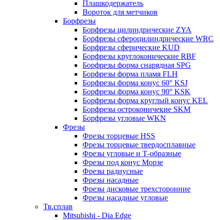
Плашкодержатель
Вороток для метчиков
Борфрезы
Борфрезы цилиндрические ZYA
Борфрезы сфероцилиндрические WRC
Борфрезы сферические KUD
Борфрезы круглоконические RBF
Борфрезы форма снарядная SPG
Борфрезы форма пламя FLH
Борфрезы форма конус 60° KSJ
Борфрезы форма конус 90° KSK
Борфрезы форма круглый конус KEL
Борфрезы остроконичекие SKM
Борфрезы угловые WKN
Фрезы
Фрезы торцевые HSS
Фрезы торцевые твердосплавные
Фрезы угловые и Т-образные
Фрезы под конус Морзе
Фрезы радиусные
Фрезы насадные
Фрезы дисковые трехсторонние
Фрезы насадные угловые
Тв.сплав
Mitsubishi - Dia Edge