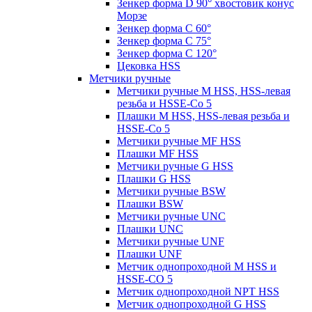
Зенкер форма D 90° хвостовик конус
Морзе
Зенкер форма С 60°
Зенкер форма С 75°
Зенкер форма С 120°
Цековка HSS
Метчики ручные
Метчики ручные M HSS, HSS-левая
резьба и HSSE-Co 5
Плашки M HSS, HSS-левая резьба и
HSSE-Co 5
Метчики ручные MF HSS
Плашки MF HSS
Метчики ручные G HSS
Плашки G HSS
Метчики ручные BSW
Плашки BSW
Метчики ручные UNC
Плашки UNC
Метчики ручные UNF
Плашки UNF
Метчик однопроходной M HSS и
HSSE-CO 5
Метчик однопроходной NPT HSS
Метчик однопроходной G HSS