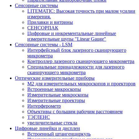
Сенсорные системы
LITEMATIC: Высокая точность при малом усилии
измерения.
Прилавки и витрины
СЕНСОРПАК
Цифровые и инкрементальные линейные
измерительные щупы "Linear Gauge"
Сенсорные системы - LSM
Интерфейсный блок лазерного сканирующего
микрометра
Контроллер лазерного сканирующего микрометра
Специальные принадлежности для лазерного
сканирующего микрометра
Оптические измерительные приборы
M2 для измерительных микроскопов и проекторов
Встроенные микроскопы
Измерительные микроскопы
Измерительные проекторы
Интерферометр
Объективы с большим рабочим расстоянием
ТЭГЛЕНС
увеличительные стекла
Цифровые линейки и дисплеи
Встроенный штангенциркуль