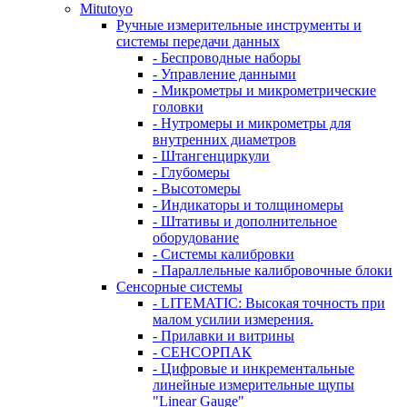
Mitutoyo
Ручные измерительные инструменты и
системы передачи данных
- Беспроводные наборы
- Управление данными
- Микрометры и микрометрические
головки
- Нутромеры и микрометры для
внутренних диаметров
- Штангенциркули
- Глубомеры
- Высотомеры
- Индикаторы и толщиномеры
- Штативы и дополнительное
оборудование
- Системы калибровки
- Параллельные калибровочные блоки
Сенсорные системы
- LITEMATIC: Высокая точность при
малом усилии измерения.
- Прилавки и витрины
- СЕНСОРПАК
- Цифровые и инкрементальные
линейные измерительные щупы
"Linear Gauge"