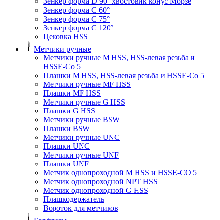
Зенкер форма D 90° хвостовик конус Морзе
Зенкер форма С 60°
Зенкер форма С 75°
Зенкер форма С 120°
Цековка HSS
Метчики ручные
Метчики ручные M HSS, HSS-левая резьба и
HSSE-Co 5
Плашки M HSS, HSS-левая резьба и HSSE-Co 5
Метчики ручные MF HSS
Плашки MF HSS
Метчики ручные G HSS
Плашки G HSS
Метчики ручные BSW
Плашки BSW
Метчики ручные UNC
Плашки UNC
Метчики ручные UNF
Плашки UNF
Метчик однопроходной M HSS и HSSE-CO 5
Метчик однопроходной NPT HSS
Метчик однопроходной G HSS
Плашкодержатель
Вороток для метчиков