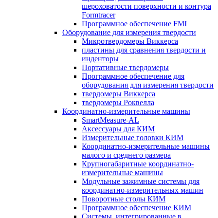
шероховатости поверхности и контура
Formtracer
Программное обеспечение FMI
Оборудование для измерения твердости
Микротвердомеры Виккерса
пластины для сравнения твердости и
инденторы
Портативные твердомеры
Программное обеспечение для
оборудования для измерения твердости
твердомеры Виккерса
твердомеры Роквелла
Координатно-измерительные машины
SmartMeasure-AL
Аксессуары для КИМ
Измерительные головки КИМ
Координатно-измерительные машины
малого и среднего размера
Крупногабаритные координатно-
измерительные машины
Модульные зажимные системы для
координатно-измерительных машин
Поворотные столы КИМ
Программное обеспечение КИМ
Системы, интегрированные в