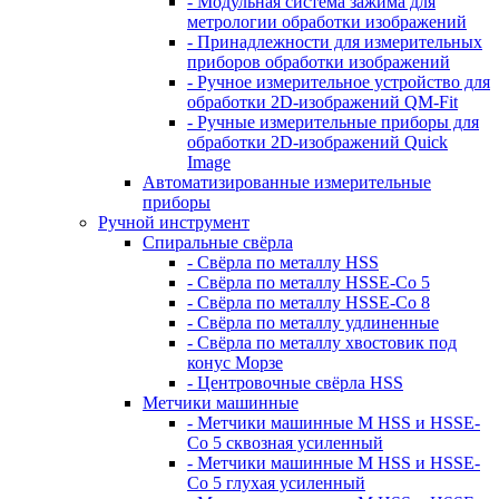
- Модульная система зажима для
метрологии обработки изображений
- Принадлежности для измерительных
приборов обработки изображений
- Ручное измерительное устройство для
обработки 2D-изображений QM-Fit
- Ручные измерительные приборы для
обработки 2D-изображений Quick
Image
Автоматизированные измерительные
приборы
Ручной инструмент
Спиральные свёрла
- Свёрла по металлу HSS
- Свёрла по металлу HSSE-Co 5
- Свёрла по металлу HSSE-Co 8
- Свёрла по металлу удлиненные
- Свёрла по металлу хвостовик под
конус Морзе
- Центровочные свёрла HSS
Метчики машинные
- Метчики машинные M HSS и HSSE-
Co 5 сквозная усиленный
- Метчики машинные M HSS и HSSE-
Co 5 глухая усиленный