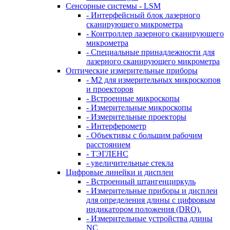
Сенсорные системы - LSM
- Интерфейсный блок лазерного
сканирующего микрометра
- Контроллер лазерного сканирующего
микрометра
- Специальные принадлежности для
лазерного сканирующего микрометра
Оптические измерительные приборы
- M2 для измерительных микроскопов
и проекторов
- Встроенные микроскопы
- Измерительные микроскопы
- Измерительные проекторы
- Интерферометр
- Объективы с большим рабочим
расстоянием
- ТЭГЛЕНС
- увеличительные стекла
Цифровые линейки и дисплеи
- Встроенный штангенциркуль
- Измерительные приборы и дисплеи
для определения длины с цифровым
индикатором положения (DRO).
- Измерительные устройства длины
NC