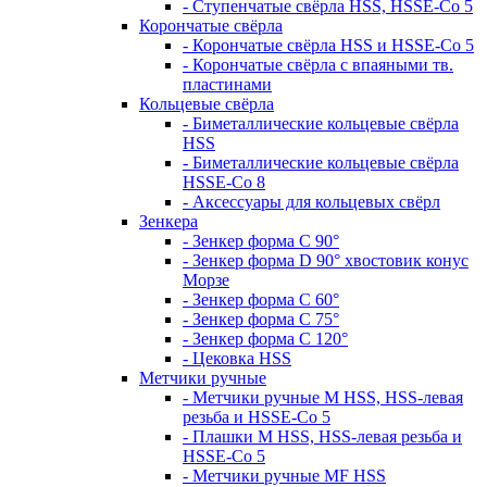
- Ступенчатые свёрла HSS, HSSE-Co 5
Корончатые свёрла
- Корончатые свёрла HSS и HSSE-Co 5
- Корончатые свёрла с впаяными тв.
пластинами
Кольцевые свёрла
- Биметаллические кольцевые свёрла
HSS
- Биметаллические кольцевые свёрла
HSSE-Co 8
- Аксессуары для кольцевых свёрл
Зенкера
- Зенкер форма С 90°
- Зенкер форма D 90° хвостовик конус
Морзе
- Зенкер форма С 60°
- Зенкер форма С 75°
- Зенкер форма С 120°
- Цековка HSS
Метчики ручные
- Метчики ручные M HSS, HSS-левая
резьба и HSSE-Co 5
- Плашки M HSS, HSS-левая резьба и
HSSE-Co 5
- Метчики ручные MF HSS