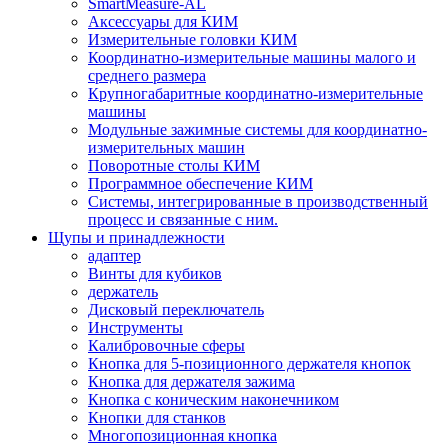
SmartMeasure-AL
Аксессуары для КИМ
Измерительные головки КИМ
Координатно-измерительные машины малого и
среднего размера
Крупногабаритные координатно-измерительные
машины
Модульные зажимные системы для координатно-
измерительных машин
Поворотные столы КИМ
Программное обеспечение КИМ
Системы, интегрированные в производственный
процесс и связанные с ним.
Щупы и принадлежности
адаптер
Винты для кубиков
держатель
Дисковый переключатель
Инструменты
Калибровочные сферы
Кнопка для 5-позиционного держателя кнопок
Кнопка для держателя зажима
Кнопка с коническим наконечником
Кнопки для станков
Многопозиционная кнопка