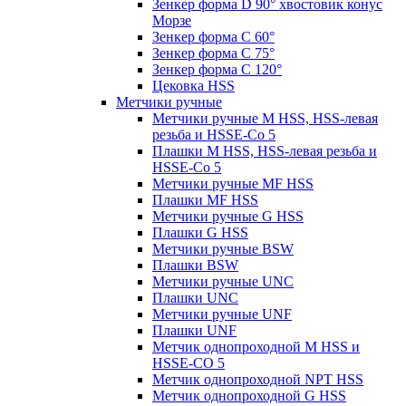
Зенкер форма D 90° хвостовик конус
Морзе
Зенкер форма С 60°
Зенкер форма С 75°
Зенкер форма С 120°
Цековка HSS
Метчики ручные
Метчики ручные M HSS, HSS-левая
резьба и HSSE-Co 5
Плашки M HSS, HSS-левая резьба и
HSSE-Co 5
Метчики ручные MF HSS
Плашки MF HSS
Метчики ручные G HSS
Плашки G HSS
Метчики ручные BSW
Плашки BSW
Метчики ручные UNC
Плашки UNC
Метчики ручные UNF
Плашки UNF
Метчик однопроходной M HSS и
HSSE-CO 5
Метчик однопроходной NPT HSS
Метчик однопроходной G HSS