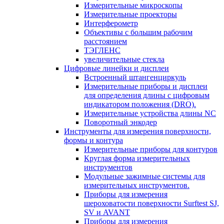
Измерительные микроскопы
Измерительные проекторы
Интерферометр
Объективы с большим рабочим
расстоянием
ТЭГЛЕНС
увеличительные стекла
Цифровые линейки и дисплеи
Встроенный штангенциркуль
Измерительные приборы и дисплеи
для определения длины с цифровым
индикатором положения (DRO).
Измерительные устройства длины NC
Поворотный энкодер
Инструменты для измерения поверхности,
формы и контура
Измерительные приборы для контуров
Круглая форма измерительных
инструментов
Модульные зажимные системы для
измерительных инструментов.
Приборы для измерения
шероховатости поверхности Surftest SJ,
SV и AVANT
Приборы для измерения