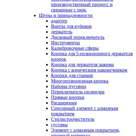
производственный процесс и
связанные с ним.
Щупы и принадлежности
адаптер
Винты для кубиков
держатель
Дисковый переключатель
Инструменты
Калибровочные сферы
Кнопка для 5-позиционного держателя
кнопок
Кнопка для держателя зажима
Кнопка с коническим наконечником
Кнопки для станков
Многопозиционная кнопка
Наборы пуговиц
Переключатель цилиндра
Прямые кнопки
Расширения
Сенсорный элемент с алмазным
покрытием
Стилистоочиститель
суставы
Элемент с алмазным покрытием,
прочный материал