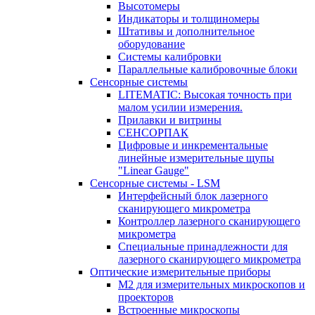
Высотомеры
Индикаторы и толщиномеры
Штативы и дополнительное
оборудование
Системы калибровки
Параллельные калибровочные блоки
Сенсорные системы
LITEMATIC: Высокая точность при
малом усилии измерения.
Прилавки и витрины
СЕНСОРПАК
Цифровые и инкрементальные
линейные измерительные щупы
"Linear Gauge"
Сенсорные системы - LSM
Интерфейсный блок лазерного
сканирующего микрометра
Контроллер лазерного сканирующего
микрометра
Специальные принадлежности для
лазерного сканирующего микрометра
Оптические измерительные приборы
M2 для измерительных микроскопов и
проекторов
Встроенные микроскопы