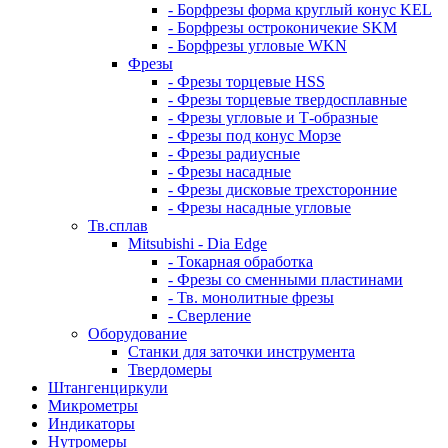
- Борфрезы форма круглый конус KEL
- Борфрезы остроконичекие SKM
- Борфрезы угловые WKN
Фрезы
- Фрезы торцевые HSS
- Фрезы торцевые твердосплавные
- Фрезы угловые и Т-образные
- Фрезы под конус Морзе
- Фрезы радиусные
- Фрезы насадные
- Фрезы дисковые трехсторонние
- Фрезы насадные угловые
Тв.сплав
Mitsubishi - Dia Edge
- Токарная обработка
- Фрезы со сменными пластинами
- Тв. монолитные фрезы
- Сверление
Оборудование
Станки для заточки инструмента
Твердомеры
Штангенциркули
Микрометры
Индикаторы
Нутромеры