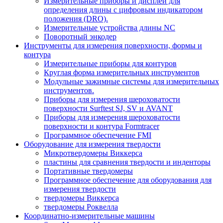
Измерительные приборы и дисплеи для
определения длины с цифровым индикатором
положения (DRO).
Измерительные устройства длины NC
Поворотный энкодер
Инструменты для измерения поверхности, формы и
контура
Измерительные приборы для контуров
Круглая форма измерительных инструментов
Модульные зажимные системы для измерительных
инструментов.
Приборы для измерения шероховатости
поверхности Surftest SJ, SV и AVANT
Приборы для измерения шероховатости
поверхности и контура Formtracer
Программное обеспечение FMI
Оборудование для измерения твердости
Микротвердомеры Виккерса
пластины для сравнения твердости и инденторы
Портативные твердомеры
Программное обеспечение для оборудования для
измерения твердости
твердомеры Виккерса
твердомеры Роквелла
Координатно-измерительные машины