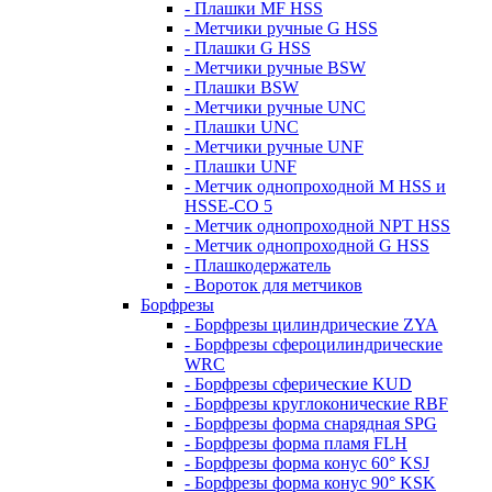
- Плашки MF HSS
- Метчики ручные G HSS
- Плашки G HSS
- Метчики ручные BSW
- Плашки BSW
- Метчики ручные UNC
- Плашки UNC
- Метчики ручные UNF
- Плашки UNF
- Метчик однопроходной M HSS и
HSSE-CO 5
- Метчик однопроходной NPT HSS
- Метчик однопроходной G HSS
- Плашкодержатель
- Вороток для метчиков
Борфрезы
- Борфрезы цилиндрические ZYA
- Борфрезы сфероцилиндрические
WRC
- Борфрезы сферические KUD
- Борфрезы круглоконические RBF
- Борфрезы форма снарядная SPG
- Борфрезы форма пламя FLH
- Борфрезы форма конус 60° KSJ
- Борфрезы форма конус 90° KSK