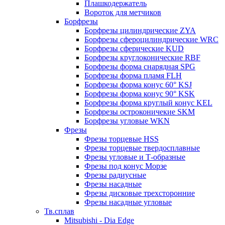
Плашкодержатель
Вороток для метчиков
Борфрезы
Борфрезы цилиндрические ZYA
Борфрезы сфероцилиндрические WRC
Борфрезы сферические KUD
Борфрезы круглоконические RBF
Борфрезы форма снарядная SPG
Борфрезы форма пламя FLH
Борфрезы форма конус 60° KSJ
Борфрезы форма конус 90° KSK
Борфрезы форма круглый конус KEL
Борфрезы остроконичекие SKM
Борфрезы угловые WKN
Фрезы
Фрезы торцевые HSS
Фрезы торцевые твердосплавные
Фрезы угловые и Т-образные
Фрезы под конус Морзе
Фрезы радиусные
Фрезы насадные
Фрезы дисковые трехсторонние
Фрезы насадные угловые
Тв.сплав
Mitsubishi - Dia Edge