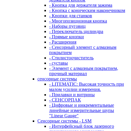
- Кнопка для держателя зажима
- Кнопка с коническим наконечником
- Кнопки для станков
- Многопозиционная кнопка
- Наборы пуговиц
- Переключатель цилиндра
- Прямые кнопки
- Расширения
- Сенсорный элемент с алмазным
покрытием
- Стилистоочиститель
- суставы
- Элемент с алмазным покрытием,
прочный материал
сенсорные системы
- LITEMATIC: Высокая точность при
малом усилии измерения.
- Прилавки и витрины
- СЕНСОРПАК
- Цифровые и инкрементальные
линейные измерительные щупы
"Linear Gauge"
Сенсорные системы - LSM
- Интерфейсный блок лазерного