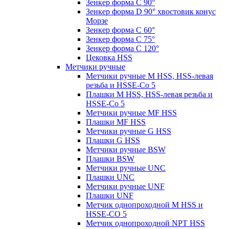
Зенкер форма С 90°
Зенкер форма D 90° хвостовик конус
Морзе
Зенкер форма С 60°
Зенкер форма С 75°
Зенкер форма С 120°
Цековка HSS
Метчики ручные
Метчики ручные M HSS, HSS-левая
резьба и HSSE-Co 5
Плашки M HSS, HSS-левая резьба и
HSSE-Co 5
Метчики ручные MF HSS
Плашки MF HSS
Метчики ручные G HSS
Плашки G HSS
Метчики ручные BSW
Плашки BSW
Метчики ручные UNC
Плашки UNC
Метчики ручные UNF
Плашки UNF
Метчик однопроходной M HSS и
HSSE-CO 5
Метчик однопроходной NPT HSS