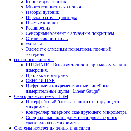
Кнопки для станков
Многопозиционная кнопка
Наборы пуговиц
Переключатель цилиндра
Прямые кнопки
Расширения
Сенсорный элемент с алмазным покрытием
Стилистоочиститель
суставы
Элемент с алмазным покрытием, прочный
материал
сенсорные системы
LITEMATIC: Высокая точность при малом усилии
измерения.
Прилавки и витрины
СЕНСОРПАК
Цифровые и инкрементальные линейные
измерительные щупы "Linear Gauge"
Сенсорные системы - LSM
Интерфейсный блок лазерного сканирующего
микрометра
Контроллер лазерного сканирующего микрометра
Специальные принадлежности для лазерного
сканирующего микрометра
Системы измерения длины и дисплеи