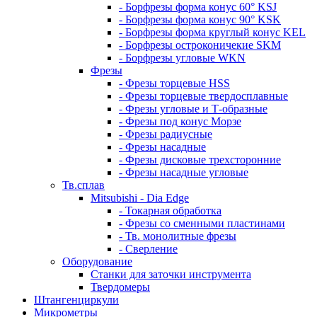
- Борфрезы форма конус 60° KSJ
- Борфрезы форма конус 90° KSK
- Борфрезы форма круглый конус KEL
- Борфрезы остроконичекие SKM
- Борфрезы угловые WKN
Фрезы
- Фрезы торцевые HSS
- Фрезы торцевые твердосплавные
- Фрезы угловые и Т-образные
- Фрезы под конус Морзе
- Фрезы радиусные
- Фрезы насадные
- Фрезы дисковые трехсторонние
- Фрезы насадные угловые
Тв.сплав
Mitsubishi - Dia Edge
- Токарная обработка
- Фрезы со сменными пластинами
- Тв. монолитные фрезы
- Сверление
Оборудование
Станки для заточки инструмента
Твердомеры
Штангенциркули
Микрометры