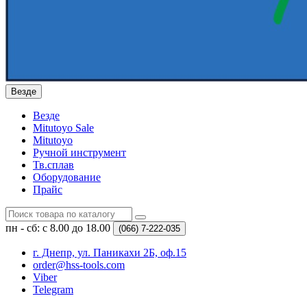
Везде
Везде
Mitutoyo Sale
Mitutoyo
Ручной инструмент
Тв.сплав
Оборудование
Прайс
пн - сб: с 8.00 до 18.00
(066)
7-222-035
г. Днепр, ул. Паникахи 2Б, оф.15
order@hss-tools.com
Viber
Telegram