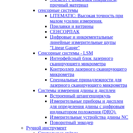
прочный материал
сенсорные системы
LITEMATIC: Высокая точность при
малом усилии измерения.
Прилавки и витрины
СЕНСОРПАК
Цифровые и инкрементальные
линейные измерительные щупы
"Linear Gauge"
Сенсорные системы - LSM
Интерфейсный блок лазерного
сканирующего микрометра
Контроллер лазерного сканирующего
микрометра
Специальные принадлежности для
лазерного сканирующего микрометра
Системы измерения длины и дисплеи
Встроенный штангенциркуль
Измерительные приборы и дисплеи
для определения длины с цифровым
индикатором положения (DRO).
Измерительные устройства длины NC
Поворотный энкодер
Ручной инструмент