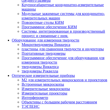
среднего размера
Крупногабаритные координатно-измерительные
машины
Модульные зажимные системы для координатно-
измерительных машин
Поворотные столы КИМ
Программное обеспечение КИМ
Системы, интегрированные в производственный
процесс и связанные с ним.
Оборудование для измерения твердости
Микротвердомеры Виккерса
пластины для сравнения твердости и инденторы
Портативные твердомеры
Программное обеспечение для оборудования для
измерения твердости
твердомеры Виккерса
твердомеры Роквелла
Оптические измерительные приборы
M2 для измерительных микроскопов и проекторов
Встроенные микроскопы
Измерительные микроскопы
Измерительные проекторы
Интерферометр
Объективы с большим рабочим расстоянием
ТЭГЛЕНС