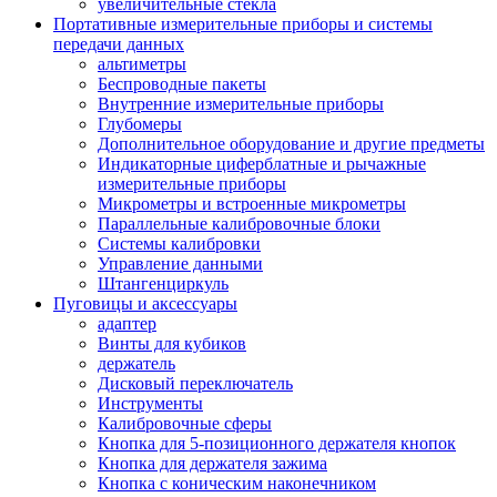
увеличительные стекла
Портативные измерительные приборы и системы
передачи данных
альтиметры
Беспроводные пакеты
Внутренние измерительные приборы
Глубомеры
Дополнительное оборудование и другие предметы
Индикаторные циферблатные и рычажные
измерительные приборы
Микрометры и встроенные микрометры
Параллельные калибровочные блоки
Системы калибровки
Управление данными
Штангенциркуль
Пуговицы и аксессуары
адаптер
Винты для кубиков
держатель
Дисковый переключатель
Инструменты
Калибровочные сферы
Кнопка для 5-позиционного держателя кнопок
Кнопка для держателя зажима
Кнопка с коническим наконечником