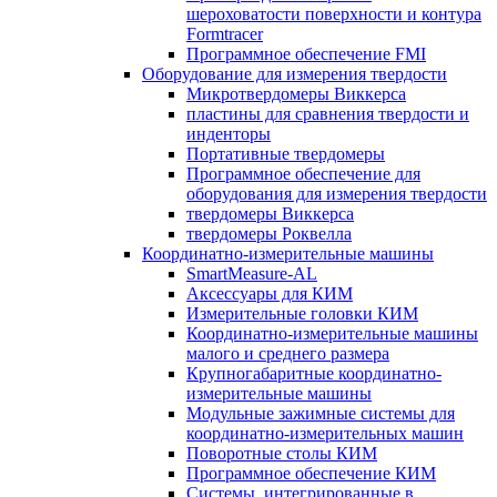
шероховатости поверхности и контура
Formtracer
Программное обеспечение FMI
Оборудование для измерения твердости
Микротвердомеры Виккерса
пластины для сравнения твердости и
инденторы
Портативные твердомеры
Программное обеспечение для
оборудования для измерения твердости
твердомеры Виккерса
твердомеры Роквелла
Координатно-измерительные машины
SmartMeasure-AL
Аксессуары для КИМ
Измерительные головки КИМ
Координатно-измерительные машины
малого и среднего размера
Крупногабаритные координатно-
измерительные машины
Модульные зажимные системы для
координатно-измерительных машин
Поворотные столы КИМ
Программное обеспечение КИМ
Системы, интегрированные в