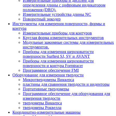
Измерительные приборы и дисплеи для
определения длины с цифровым индикатором
положения (DRO).
Измерительные устройства длины NC
Поворотный энкодер
Инструменты для измерения поверхности, формы и
контура
Измерительные приборы для контуров
Круглая форма измерительных инструментов
Модульные зажимные системы для измерительных
инструментов.
Приборы для измерения шероховатости
поверхности Surftest SJ, SV и AVANT
Приборы для измерения шероховатости
поверхности и контура Formtracer
Программное обеспечение FMI
Оборудование для измерения твердости
Микротвердомеры Виккерса
пластины для сравнения твердости и инденторы
Портативные твердомеры
Программное обеспечение для оборудования для
измерения твердости
твердомеры Виккерса
твердомеры Роквелла
Координатно-измерительные машины