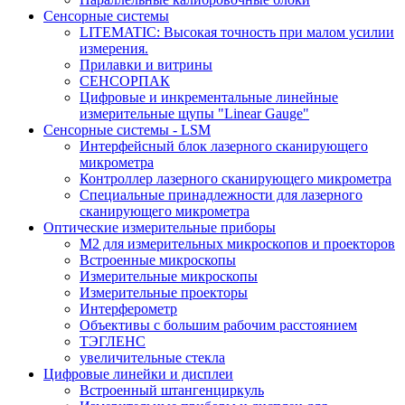
Сенсорные системы
LITEMATIC: Высокая точность при малом усилии
измерения.
Прилавки и витрины
СЕНСОРПАК
Цифровые и инкрементальные линейные
измерительные щупы "Linear Gauge"
Сенсорные системы - LSM
Интерфейсный блок лазерного сканирующего
микрометра
Контроллер лазерного сканирующего микрометра
Специальные принадлежности для лазерного
сканирующего микрометра
Оптические измерительные приборы
M2 для измерительных микроскопов и проекторов
Встроенные микроскопы
Измерительные микроскопы
Измерительные проекторы
Интерферометр
Объективы с большим рабочим расстоянием
ТЭГЛЕНС
увеличительные стекла
Цифровые линейки и дисплеи
Встроенный штангенциркуль