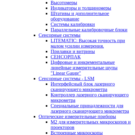
Высотомеры
Индикаторы и толщиномеры
Штативы и дополнительное
оборудование
Системы калибровки
Параллельные калибровочные блоки
Сенсорные системы
LITEMATIC: Высокая точность при
малом усилии измерения.
Прилавки и витрины
СЕНСОРПАК
Цифровые и инкрементальные
линейные измерительные щупы
"Linear Gauge"
Сенсорные системы - LSM
Интерфейсный блок лазерного
сканирующего микрометра
Контроллер лазерного сканирующего
микрометра
Специальные принадлежности для
лазерного сканирующего микрометра
Оптические измерительные приборы
M2 для измерительных микроскопов и
проекторов
Встроенные микроскопы