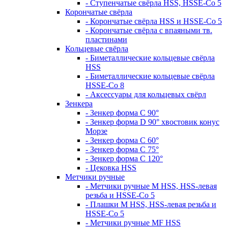
- Ступенчатые свёрла HSS, HSSE-Co 5
Корончатые свёрла
- Корончатые свёрла HSS и HSSE-Co 5
- Корончатые свёрла с впаяными тв.
пластинами
Кольцевые свёрла
- Биметаллические кольцевые свёрла
HSS
- Биметаллические кольцевые свёрла
HSSE-Co 8
- Аксессуары для кольцевых свёрл
Зенкера
- Зенкер форма С 90°
- Зенкер форма D 90° хвостовик конус
Морзе
- Зенкер форма С 60°
- Зенкер форма С 75°
- Зенкер форма С 120°
- Цековка HSS
Метчики ручные
- Метчики ручные M HSS, HSS-левая
резьба и HSSE-Co 5
- Плашки M HSS, HSS-левая резьба и
HSSE-Co 5
- Метчики ручные MF HSS