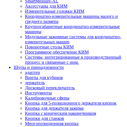
SmartMeasure-AL
Аксессуары для КИМ
Измерительные головки КИМ
Координатно-измерительные машины малого и
среднего размера
Крупногабаритные координатно-измерительные
машины
Модульные зажимные системы для координатно-
измерительных машин
Поворотные столы КИМ
Программное обеспечение КИМ
Системы, интегрированные в производственный
процесс и связанные с ним.
Щупы и принадлежности
адаптер
Винты для кубиков
держатель
Дисковый переключатель
Инструменты
Калибровочные сферы
Кнопка для 5-позиционного держателя кнопок
Кнопка для держателя зажима
Кнопка с коническим наконечником
Кнопки для станков
Многопозиционная кнопка