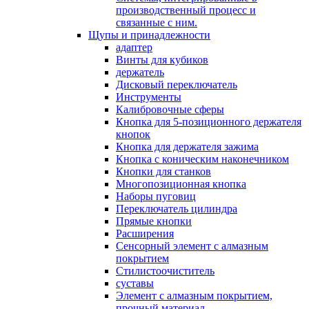
производственный процесс и
связанные с ним.
Щупы и принадлежности
адаптер
Винты для кубиков
держатель
Дисковый переключатель
Инструменты
Калибровочные сферы
Кнопка для 5-позиционного держателя
кнопок
Кнопка для держателя зажима
Кнопка с коническим наконечником
Кнопки для станков
Многопозиционная кнопка
Наборы пуговиц
Переключатель цилиндра
Прямые кнопки
Расширения
Сенсорный элемент с алмазным
покрытием
Стилистоочиститель
суставы
Элемент с алмазным покрытием,
прочный материал