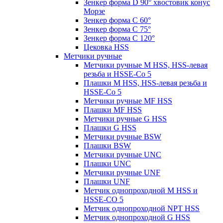
Зенкер форма D 90° хвостовик конус
Морзе
Зенкер форма С 60°
Зенкер форма С 75°
Зенкер форма С 120°
Цековка HSS
Метчики ручные
Метчики ручные M HSS, HSS-левая
резьба и HSSE-Co 5
Плашки M HSS, HSS-левая резьба и
HSSE-Co 5
Метчики ручные MF HSS
Плашки MF HSS
Метчики ручные G HSS
Плашки G HSS
Метчики ручные BSW
Плашки BSW
Метчики ручные UNC
Плашки UNC
Метчики ручные UNF
Плашки UNF
Метчик однопроходной M HSS и
HSSE-CO 5
Метчик однопроходной NPT HSS
Метчик однопроходной G HSS