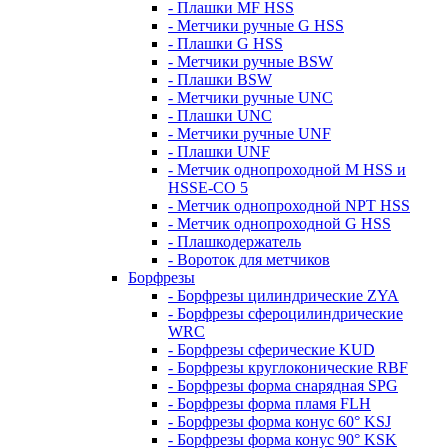
- Плашки MF HSS
- Метчики ручные G HSS
- Плашки G HSS
- Метчики ручные BSW
- Плашки BSW
- Метчики ручные UNC
- Плашки UNC
- Метчики ручные UNF
- Плашки UNF
- Метчик однопроходной M HSS и
HSSE-CO 5
- Метчик однопроходной NPT HSS
- Метчик однопроходной G HSS
- Плашкодержатель
- Вороток для метчиков
Борфрезы
- Борфрезы цилиндрические ZYA
- Борфрезы сфероцилиндрические
WRC
- Борфрезы сферические KUD
- Борфрезы круглоконические RBF
- Борфрезы форма снарядная SPG
- Борфрезы форма пламя FLH
- Борфрезы форма конус 60° KSJ
- Борфрезы форма конус 90° KSK