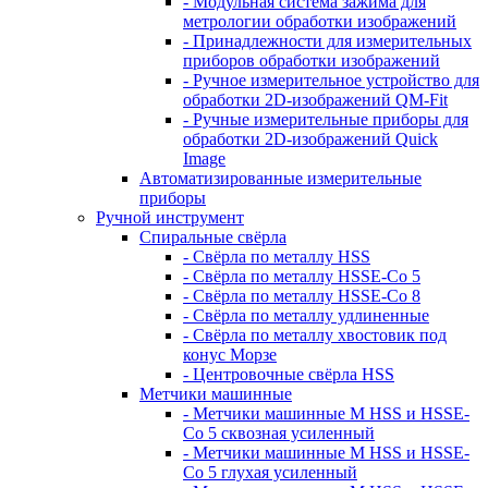
- Модульная система зажима для
метрологии обработки изображений
- Принадлежности для измерительных
приборов обработки изображений
- Ручное измерительное устройство для
обработки 2D-изображений QM-Fit
- Ручные измерительные приборы для
обработки 2D-изображений Quick
Image
Автоматизированные измерительные
приборы
Ручной инструмент
Спиральные свёрла
- Свёрла по металлу HSS
- Свёрла по металлу HSSE-Co 5
- Свёрла по металлу HSSE-Co 8
- Свёрла по металлу удлиненные
- Свёрла по металлу хвостовик под
конус Морзе
- Центровочные свёрла HSS
Метчики машинные
- Метчики машинные M HSS и HSSE-
Co 5 сквозная усиленный
- Метчики машинные M HSS и HSSE-
Co 5 глухая усиленный