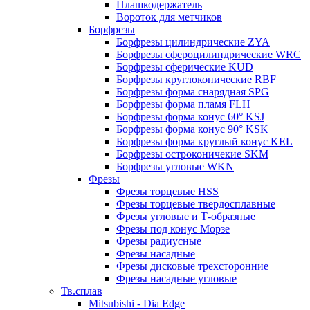
Плашкодержатель
Вороток для метчиков
Борфрезы
Борфрезы цилиндрические ZYA
Борфрезы сфероцилиндрические WRC
Борфрезы сферические KUD
Борфрезы круглоконические RBF
Борфрезы форма снарядная SPG
Борфрезы форма пламя FLH
Борфрезы форма конус 60° KSJ
Борфрезы форма конус 90° KSK
Борфрезы форма круглый конус KEL
Борфрезы остроконичекие SKM
Борфрезы угловые WKN
Фрезы
Фрезы торцевые HSS
Фрезы торцевые твердосплавные
Фрезы угловые и Т-образные
Фрезы под конус Морзе
Фрезы радиусные
Фрезы насадные
Фрезы дисковые трехсторонние
Фрезы насадные угловые
Тв.сплав
Mitsubishi - Dia Edge