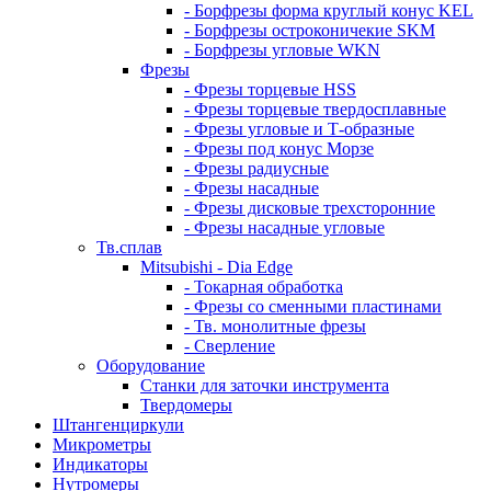
- Борфрезы форма круглый конус KEL
- Борфрезы остроконичекие SKM
- Борфрезы угловые WKN
Фрезы
- Фрезы торцевые HSS
- Фрезы торцевые твердосплавные
- Фрезы угловые и Т-образные
- Фрезы под конус Морзе
- Фрезы радиусные
- Фрезы насадные
- Фрезы дисковые трехсторонние
- Фрезы насадные угловые
Тв.сплав
Mitsubishi - Dia Edge
- Токарная обработка
- Фрезы со сменными пластинами
- Тв. монолитные фрезы
- Сверление
Оборудование
Станки для заточки инструмента
Твердомеры
Штангенциркули
Микрометры
Индикаторы
Нутромеры