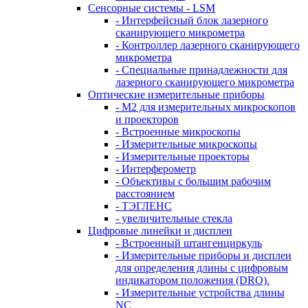
Сенсорные системы - LSM
- Интерфейсный блок лазерного
сканирующего микрометра
- Контроллер лазерного сканирующего
микрометра
- Специальные принадлежности для
лазерного сканирующего микрометра
Оптические измерительные приборы
- M2 для измерительных микроскопов
и проекторов
- Встроенные микроскопы
- Измерительные микроскопы
- Измерительные проекторы
- Интерферометр
- Объективы с большим рабочим
расстоянием
- ТЭГЛЕНС
- увеличительные стекла
Цифровые линейки и дисплеи
- Встроенный штангенциркуль
- Измерительные приборы и дисплеи
для определения длины с цифровым
индикатором положения (DRO).
- Измерительные устройства длины
NC