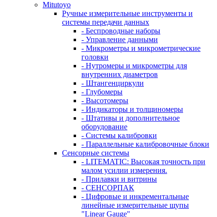
Mitutoyo
Ручные измерительные инструменты и
системы передачи данных
- Беспроводные наборы
- Управление данными
- Микрометры и микрометрические
головки
- Нутромеры и микрометры для
внутренних диаметров
- Штангенциркули
- Глубомеры
- Высотомеры
- Индикаторы и толщиномеры
- Штативы и дополнительное
оборудование
- Системы калибровки
- Параллельные калибровочные блоки
Сенсорные системы
- LITEMATIC: Высокая точность при
малом усилии измерения.
- Прилавки и витрины
- СЕНСОРПАК
- Цифровые и инкрементальные
линейные измерительные щупы
"Linear Gauge"