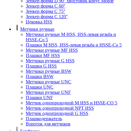
Зенкер форма D 90° хвостовик конус Морзе
Зенкер форма С 60°
Зенкер форма С 75°
Зенкер форма С 120°
Цековка HSS
Метчики ручные
Метчики ручные M HSS, HSS-левая резьба и
HSSE-Co 5
Плашки M HSS, HSS-левая резьба и HSSE-Co 5
Метчики ручные MF HSS
Плашки MF HSS
Метчики ручные G HSS
Плашки G HSS
Метчики ручные BSW
Плашки BSW
Метчики ручные UNC
Плашки UNC
Метчики ручные UNF
Плашки UNF
Метчик однопроходной M HSS и HSSE-CO 5
Метчик однопроходной NPT HSS
Метчик однопроходной G HSS
Плашкодержатель
Вороток для метчиков