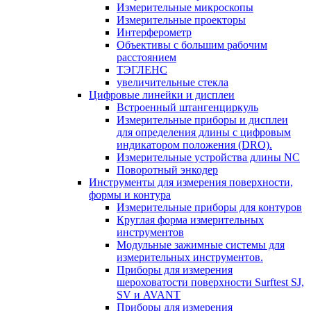
Измерительные микроскопы
Измерительные проекторы
Интерферометр
Объективы с большим рабочим
расстоянием
ТЭГЛЕНС
увеличительные стекла
Цифровые линейки и дисплеи
Встроенный штангенциркуль
Измерительные приборы и дисплеи
для определения длины с цифровым
индикатором положения (DRO).
Измерительные устройства длины NC
Поворотный энкодер
Инструменты для измерения поверхности,
формы и контура
Измерительные приборы для контуров
Круглая форма измерительных
инструментов
Модульные зажимные системы для
измерительных инструментов.
Приборы для измерения
шероховатости поверхности Surftest SJ,
SV и AVANT
Приборы для измерения