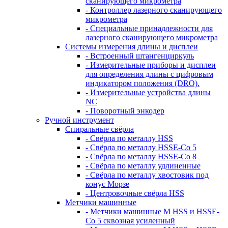
сканирующего микрометра
- Контроллер лазерного сканирующего
микрометра
- Специальные принадлежности для
лазерного сканирующего микрометра
Системы измерения длины и дисплеи
- Встроенный штангенциркуль
- Измерительные приборы и дисплеи
для определения длины с цифровым
индикатором положения (DRO).
- Измерительные устройства длины
NC
- Поворотный энкодер
Ручной инструмент
Спиральные свёрла
- Свёрла по металлу HSS
- Свёрла по металлу HSSE-Co 5
- Свёрла по металлу HSSE-Co 8
- Свёрла по металлу удлиненные
- Свёрла по металлу хвостовик под
конус Морзе
- Центровочные свёрла HSS
Метчики машинные
- Метчики машинные M HSS и HSSE-
Co 5 сквозная усиленный