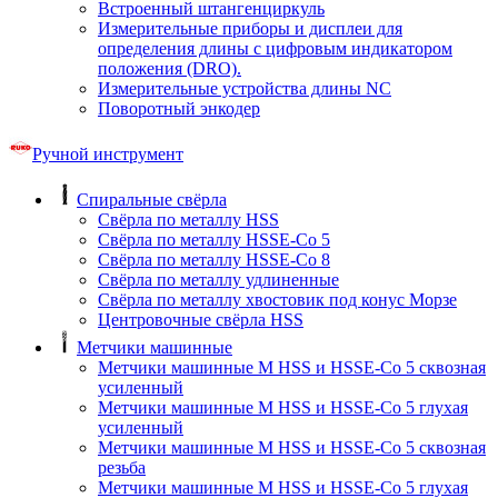
Встроенный штангенциркуль
Измерительные приборы и дисплеи для
определения длины с цифровым индикатором
положения (DRO).
Измерительные устройства длины NC
Поворотный энкодер
Ручной инструмент
Спиральные свёрла
Свёрла по металлу HSS
Свёрла по металлу HSSE-Co 5
Свёрла по металлу HSSE-Co 8
Свёрла по металлу удлиненные
Свёрла по металлу хвостовик под конус Морзе
Центровочные свёрла HSS
Метчики машинные
Метчики машинные M HSS и HSSE-Co 5 сквозная
усиленный
Метчики машинные M HSS и HSSE-Co 5 глухая
усиленный
Метчики машинные M HSS и HSSE-Co 5 сквозная
резьба
Метчики машинные M HSS и HSSE-Co 5 глухая