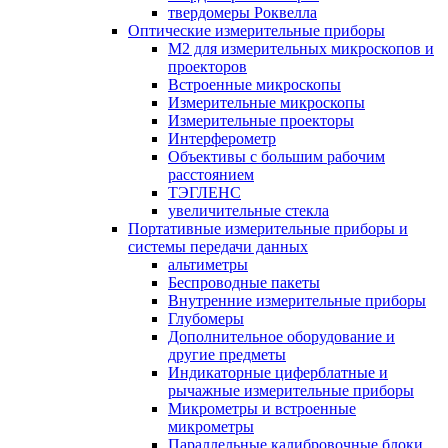
твердомеры Роквелла
Оптические измерительные приборы
M2 для измерительных микроскопов и
проекторов
Встроенные микроскопы
Измерительные микроскопы
Измерительные проекторы
Интерферометр
Объективы с большим рабочим
расстоянием
ТЭГЛЕНС
увеличительные стекла
Портативные измерительные приборы и
системы передачи данных
альтиметры
Беспроводные пакеты
Внутренние измерительные приборы
Глубомеры
Дополнительное оборудование и
другие предметы
Индикаторные циферблатные и
рычажные измерительные приборы
Микрометры и встроенные
микрометры
Параллельные калибровочные блоки