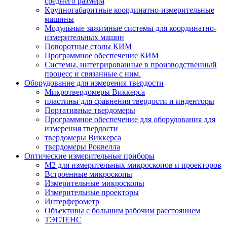
среднего размера
Крупногабаритные координатно-измерительные
машины
Модульные зажимные системы для координатно-
измерительных машин
Поворотные столы КИМ
Программное обеспечение КИМ
Системы, интегрированные в производственный
процесс и связанные с ним.
Оборудование для измерения твердости
Микротвердомеры Виккерса
пластины для сравнения твердости и инденторы
Портативные твердомеры
Программное обеспечение для оборудования для
измерения твердости
твердомеры Виккерса
твердомеры Роквелла
Оптические измерительные приборы
M2 для измерительных микроскопов и проекторов
Встроенные микроскопы
Измерительные микроскопы
Измерительные проекторы
Интерферометр
Объективы с большим рабочим расстоянием
ТЭГЛЕНС