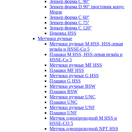
Зенкер форма С 90°
Зенкер форма D 90° хвостовик конус
Морзе
Зенкер форма С 60°
Зенкер форма С 75°
Зенкер форма С 120°
Цековка HSS
Метчики ручные
Метчики ручные M HSS, HSS-левая
резьба и HSSE-Co 5
Плашки M HSS, HSS-левая резьба и
HSSE-Co 5
Метчики ручные MF HSS
Плашки MF HSS
Метчики ручные G HSS
Плашки G HSS
Метчики ручные BSW
Плашки BSW
Метчики ручные UNC
Плашки UNC
Метчики ручные UNF
Плашки UNF
Метчик однопроходной M HSS и
HSSE-CO 5
Метчик однопроходной NPT HSS