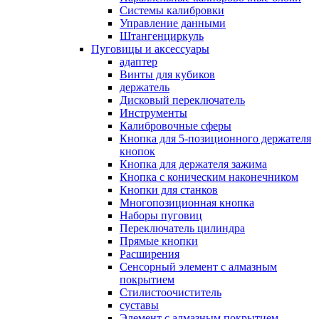
Системы калибровки
Управление данными
Штангенциркуль
Пуговицы и аксессуары
адаптер
Винты для кубиков
держатель
Дисковый переключатель
Инструменты
Калибровочные сферы
Кнопка для 5-позиционного держателя
кнопок
Кнопка для держателя зажима
Кнопка с коническим наконечником
Кнопки для станков
Многопозиционная кнопка
Наборы пуговиц
Переключатель цилиндра
Прямые кнопки
Расширения
Сенсорный элемент с алмазным
покрытием
Стилистоочиститель
суставы
Элемент с алмазным покрытием,