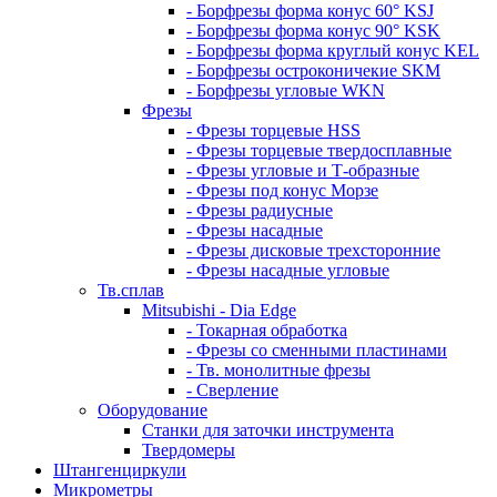
- Борфрезы форма конус 60° KSJ
- Борфрезы форма конус 90° KSK
- Борфрезы форма круглый конус KEL
- Борфрезы остроконичекие SKM
- Борфрезы угловые WKN
Фрезы
- Фрезы торцевые HSS
- Фрезы торцевые твердосплавные
- Фрезы угловые и Т-образные
- Фрезы под конус Морзе
- Фрезы радиусные
- Фрезы насадные
- Фрезы дисковые трехсторонние
- Фрезы насадные угловые
Тв.сплав
Mitsubishi - Dia Edge
- Токарная обработка
- Фрезы со сменными пластинами
- Тв. монолитные фрезы
- Сверление
Оборудование
Станки для заточки инструмента
Твердомеры
Штангенциркули
Микрометры