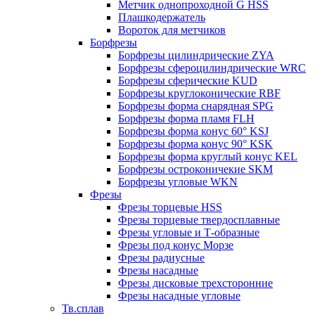
Метчик однопроходной G HSS
Плашкодержатель
Вороток для метчиков
Борфрезы
Борфрезы цилиндрические ZYA
Борфрезы сфероцилиндрические WRC
Борфрезы сферические KUD
Борфрезы круглоконические RBF
Борфрезы форма снарядная SPG
Борфрезы форма пламя FLH
Борфрезы форма конус 60° KSJ
Борфрезы форма конус 90° KSK
Борфрезы форма круглый конус KEL
Борфрезы остроконичекие SKM
Борфрезы угловые WKN
Фрезы
Фрезы торцевые HSS
Фрезы торцевые твердосплавные
Фрезы угловые и Т-образные
Фрезы под конус Морзе
Фрезы радиусные
Фрезы насадные
Фрезы дисковые трехсторонние
Фрезы насадные угловые
Тв.сплав