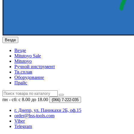
Везде
Везде
Mitutoyo Sale
Mitutoyo
Ручной инструмент
Тв.сплав
Оборудование
Прайс
пн - сб: с 8.00 до 18.00
(066)
7-222-035
г. Днепр, ул. Паникахи 2Б, оф.15
order@hss-tools.com
Viber
Telegram