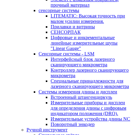
прочный материал
сенсорные системы
LITEMATIC: Высокая точность при
малом усилии измерения.
Прилавки и витрины
СЕНСОРПАК
Цифровые и инкрементальные
линейные измерительные щупы
"Linear Gauge"
Сенсорные системы - LSM
Интерфейсный блок лазерного
сканирующего микрометра
Контроллер лазерного сканирующего
микрометра
Специальные принадлежности для
лазерного сканирующего микрометра
Системы измерения длины и дисплеи
Встроенный штангенциркуль
Измерительные приборы и дисплеи
для определения длины с цифровым
индикатором положения (DRO).
Измерительные устройства длины NC
Поворотный энкодер
Ручной инструмент