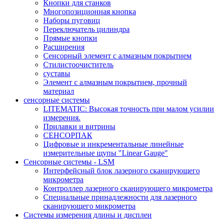
Кнопки для станков
Многопозиционная кнопка
Наборы пуговиц
Переключатель цилиндра
Прямые кнопки
Расширения
Сенсорный элемент с алмазным покрытием
Стилистоочиститель
суставы
Элемент с алмазным покрытием, прочный
материал
сенсорные системы
LITEMATIC: Высокая точность при малом усилии
измерения.
Прилавки и витрины
СЕНСОРПАК
Цифровые и инкрементальные линейные
измерительные щупы "Linear Gauge"
Сенсорные системы - LSM
Интерфейсный блок лазерного сканирующего
микрометра
Контроллер лазерного сканирующего микрометра
Специальные принадлежности для лазерного
сканирующего микрометра
Системы измерения длины и дисплеи