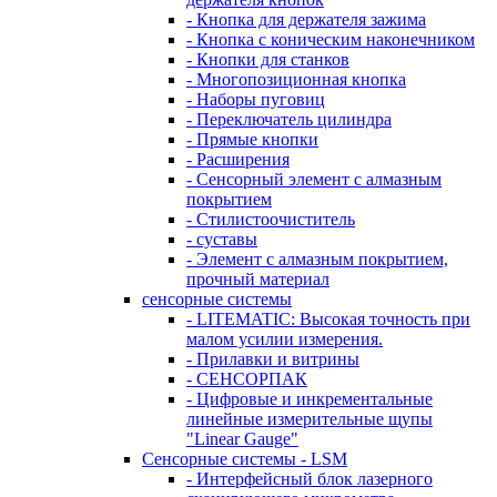
- Кнопка для держателя зажима
- Кнопка с коническим наконечником
- Кнопки для станков
- Многопозиционная кнопка
- Наборы пуговиц
- Переключатель цилиндра
- Прямые кнопки
- Расширения
- Сенсорный элемент с алмазным
покрытием
- Стилистоочиститель
- суставы
- Элемент с алмазным покрытием,
прочный материал
сенсорные системы
- LITEMATIC: Высокая точность при
малом усилии измерения.
- Прилавки и витрины
- СЕНСОРПАК
- Цифровые и инкрементальные
линейные измерительные щупы
"Linear Gauge"
Сенсорные системы - LSM
- Интерфейсный блок лазерного