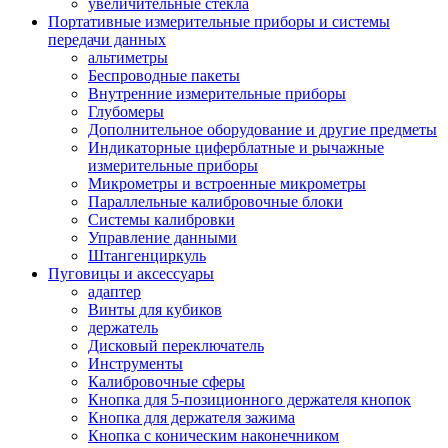
увеличительные стекла
Портативные измерительные приборы и системы
передачи данных
альтиметры
Беспроводные пакеты
Внутренние измерительные приборы
Глубомеры
Дополнительное оборудование и другие предметы
Индикаторные циферблатные и рычажные
измерительные приборы
Микрометры и встроенные микрометры
Параллельные калибровочные блоки
Системы калибровки
Управление данными
Штангенциркуль
Пуговицы и аксессуары
адаптер
Винты для кубиков
держатель
Дисковый переключатель
Инструменты
Калибровочные сферы
Кнопка для 5-позиционного держателя кнопок
Кнопка для держателя зажима
Кнопка с коническим наконечником