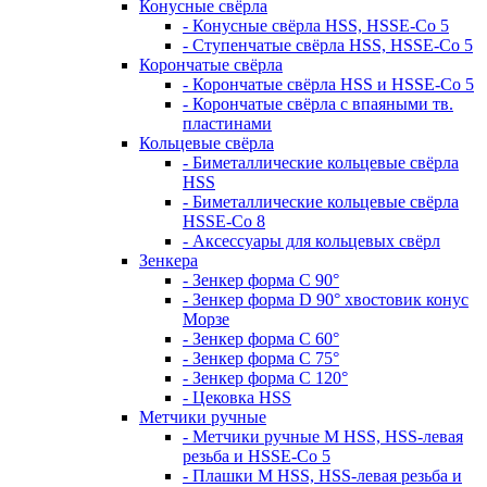
Конусные свёрла
- Конусные свёрла HSS, HSSE-Co 5
- Ступенчатые свёрла HSS, HSSE-Co 5
Корончатые свёрла
- Корончатые свёрла HSS и HSSE-Co 5
- Корончатые свёрла с впаяными тв.
пластинами
Кольцевые свёрла
- Биметаллические кольцевые свёрла
HSS
- Биметаллические кольцевые свёрла
HSSE-Co 8
- Аксессуары для кольцевых свёрл
Зенкера
- Зенкер форма С 90°
- Зенкер форма D 90° хвостовик конус
Морзе
- Зенкер форма С 60°
- Зенкер форма С 75°
- Зенкер форма С 120°
- Цековка HSS
Метчики ручные
- Метчики ручные M HSS, HSS-левая
резьба и HSSE-Co 5
- Плашки M HSS, HSS-левая резьба и