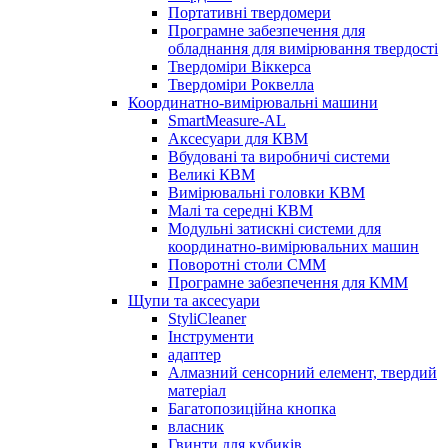
Портативні твердомери
Програмне забезпечення для
обладнання для вимірювання твердості
Твердоміри Віккерса
Твердоміри Роквелла
Координатно-вимірювальні машини
SmartMeasure-AL
Аксесуари для КВМ
Вбудовані та виробничі системи
Великі КВМ
Вимірювальні головки КВМ
Малі та середні КВМ
Модульні затискні системи для
координатно-вимірювальних машин
Поворотні столи CMM
Програмне забезпечення для КММ
Щупи та аксесуари
StyliCleaner
Інструменти
адаптер
Алмазний сенсорний елемент, твердий
матеріал
Багатопозиційна кнопка
власник
Гвинти для кубиків