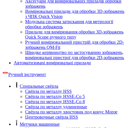
Аксесуари для вимірювальних приладів обробки
зображень
Вимірювальні прилади для обробки 3D-зображень
з ЧПК Quick Vision
Модульна система затискання для метрології
обробки зображень
Прилади для вимірювання обробки 3D-зображень
Quick Scope ручного типу
Ручний вимірювальний пристрій для обробки 2D-
зображень QM-Fit
Швидке керівництво по застосуванню зображень,
вимірювальні пристрої для обробки 2D-зображень
Автоматизовані вимірювальні прилади
Ручний інструмент
Спиральные свёрла
Свёрла по металлу HSS
Свёрла по металлу HSSE-Co 5
Свёрла по металлу HSSE-Co 8
Свёрла по металлу удлиненные
Свёрла по металлу хвостовик под конус Морзе
Центровочные свёрла HSS
Метчики машинные