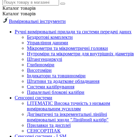
Каталог
товарів
Каталог
товарів
Вимірювальні інструменти
Ручні вимірювальні прилади та системи передачі даних
Бездротові комплекти
Управління даними
Мікрометри та мікрометричні головки
Нутроміри та мікрометри для внутрішніх діаметрів
Штангенциркулі
Глибиноміри
Висотоміри
Індикатори та товщиноміри
Штативи та додаткове обладнання
Системи калібрування
Паралельні блокові калібри
Сенсорні системи
LITEMATIC Висока точність з низьким
вимірювальним зусиллям
Дигіматичні та інкрементальні лінійні
вимірювальні зонди "Лінійний калібр"
Прилавки та дисплеї
СЕНСОРТПАК
Сенсорні системи - LSM