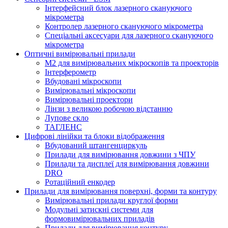
Інтерфейсний блок лазерного скануючого
мікрометра
Контролер лазерного скануючого мікрометра
Спеціальні аксесуари для лазерного скануючого
мікрометра
Оптичні вимірювальні прилади
M2 для вимірювальних мікроскопів та проекторів
Інтерферометр
Вбудовані мікроскопи
Вимірювальні мікроскопи
Вимірювальні проектори
Лінзи з великою робочою відстанню
Лупове скло
ТАГЛЕНС
Цифрові лінійки та блоки відображення
Вбудований штангенциркуль
Прилади для вимірювання довжини з ЧПУ
Прилади та дисплеї для вимірювання довжини
DRO
Ротаційний енкодер
Прилади для вимірювання поверхні, форми та контуру
Вимірювальні прилади круглої форми
Модульні затискні системи для
формовимірювальних приладів
Прилади для вимірювання контуру