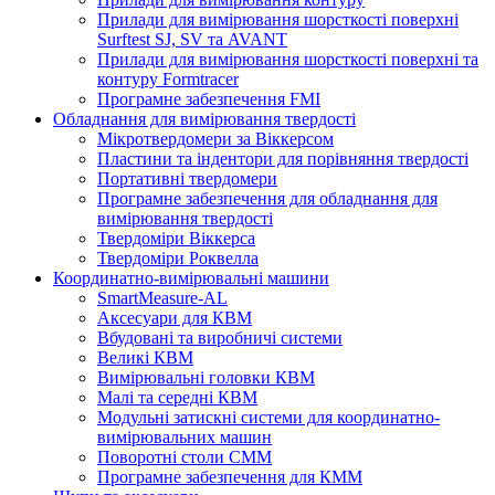
Прилади для вимірювання шорсткості поверхні
Surftest SJ, SV та AVANT
Прилади для вимірювання шорсткості поверхні та
контуру Formtracer
Програмне забезпечення FMI
Обладнання для вимірювання твердості
Мікротвердомери за Віккерсом
Пластини та індентори для порівняння твердості
Портативні твердомери
Програмне забезпечення для обладнання для
вимірювання твердості
Твердоміри Віккерса
Твердоміри Роквелла
Координатно-вимірювальні машини
SmartMeasure-AL
Аксесуари для КВМ
Вбудовані та виробничі системи
Великі КВМ
Вимірювальні головки КВМ
Малі та середні КВМ
Модульні затискні системи для координатно-
вимірювальних машин
Поворотні столи CMM
Програмне забезпечення для КММ