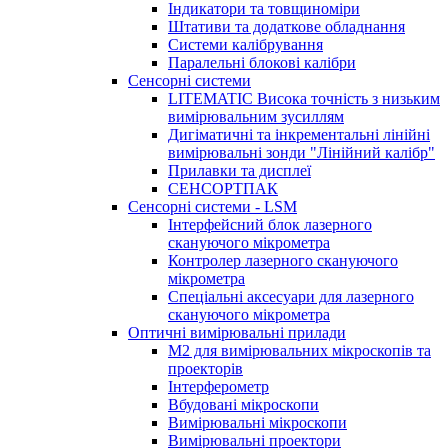
Індикатори та товщиноміри
Штативи та додаткове обладнання
Системи калібрування
Паралельні блокові калібри
Сенсорні системи
LITEMATIC Висока точність з низьким
вимірювальним зусиллям
Дигіматичні та інкрементальні лінійні
вимірювальні зонди "Лінійний калібр"
Прилавки та дисплеї
СЕНСОРТПАК
Сенсорні системи - LSM
Інтерфейсний блок лазерного
скануючого мікрометра
Контролер лазерного скануючого
мікрометра
Спеціальні аксесуари для лазерного
скануючого мікрометра
Оптичні вимірювальні прилади
M2 для вимірювальних мікроскопів та
проекторів
Інтерферометр
Вбудовані мікроскопи
Вимірювальні мікроскопи
Вимірювальні проектори