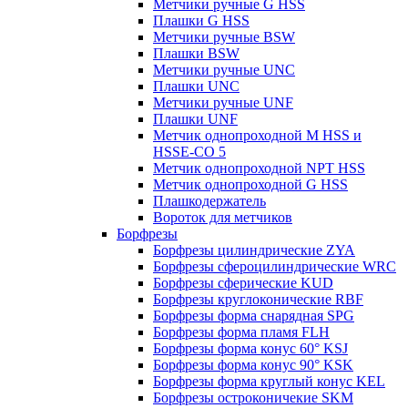
Метчики ручные G HSS
Плашки G HSS
Метчики ручные BSW
Плашки BSW
Метчики ручные UNC
Плашки UNC
Метчики ручные UNF
Плашки UNF
Метчик однопроходной M HSS и
HSSE-CO 5
Метчик однопроходной NPT HSS
Метчик однопроходной G HSS
Плашкодержатель
Вороток для метчиков
Борфрезы
Борфрезы цилиндрические ZYA
Борфрезы сфероцилиндрические WRC
Борфрезы сферические KUD
Борфрезы круглоконические RBF
Борфрезы форма снарядная SPG
Борфрезы форма пламя FLH
Борфрезы форма конус 60° KSJ
Борфрезы форма конус 90° KSK
Борфрезы форма круглый конус KEL
Борфрезы остроконичекие SKM