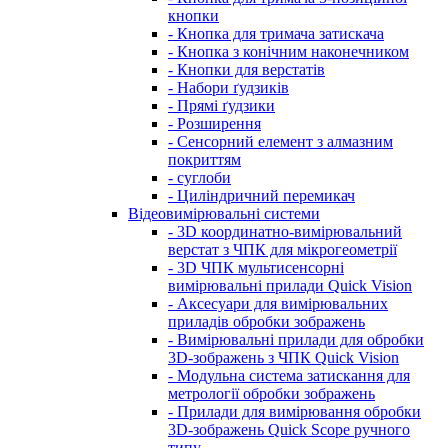
кнопки
- Кнопка для тримача затискача
- Кнопка з конічним наконечником
- Кнопки для верстатів
- Набори ґудзиків
- Прямі ґудзики
- Розширення
- Сенсорний елемент з алмазним
покриттям
- суглоби
- Циліндричний перемикач
Відеовимірювальні системи
- 3D координатно-вимірювальний
верстат з ЧПК для мікрогеометрії
- 3D ЧПК мультисенсорні
вимірювальні прилади Quick Vision
- Аксесуари для вимірювальних
приладів обробки зображень
- Вимірювальні прилади для обробки
3D-зображень з ЧПК Quick Vision
- Модульна система затискання для
метрології обробки зображень
- Прилади для вимірювання обробки
3D-зображень Quick Scope ручного
типу