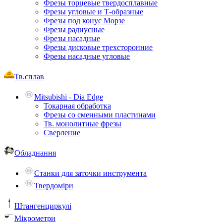
Фрезы торцевые твердосплавные
Фрезы угловые и Т-образные
Фрезы под конус Морзе
Фрезы радиусные
Фрезы насадные
Фрезы дисковые трехсторонние
Фрезы насадные угловые
Тв.сплав
Mitsubishi - Dia Edge
Токарная обработка
Фрезы со сменными пластинами
Тв. монолитные фрезы
Сверление
Обладнання
Станки для заточки инструмента
Твердоміри
Штангенциркулі
Мікрометри