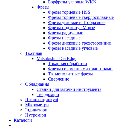
Борфрезы угловые WKN
Фрезы
Фрезы торцевые HSS
Фрезы торцевые твердосплавные
Фрезы угловые и Т-образные
Фрезы под конус Морзе
Фрезы радиусные
Фрезы насадные
Фрезы дисковые трехсторонние
Фрезы насадные угловые
Тв.сплав
Mitsubishi - Dia Edge
Токарная обработка
Фрезы со сменными пластинами
Тв. монолитные фрезы
Сверление
Обладнання
Станки для заточки инструмента
Твердоміри
Штангенциркулі
Мікрометри
Індикатори
Нутроміри
Каталоги