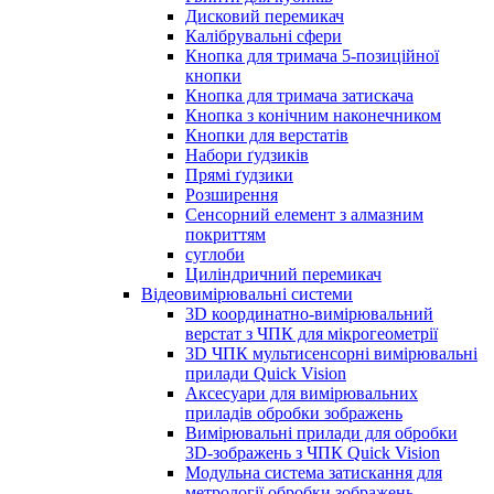
Дисковий перемикач
Калібрувальні сфери
Кнопка для тримача 5-позиційної
кнопки
Кнопка для тримача затискача
Кнопка з конічним наконечником
Кнопки для верстатів
Набори ґудзиків
Прямі ґудзики
Розширення
Сенсорний елемент з алмазним
покриттям
суглоби
Циліндричний перемикач
Відеовимірювальні системи
3D координатно-вимірювальний
верстат з ЧПК для мікрогеометрії
3D ЧПК мультисенсорні вимірювальні
прилади Quick Vision
Аксесуари для вимірювальних
приладів обробки зображень
Вимірювальні прилади для обробки
3D-зображень з ЧПК Quick Vision
Модульна система затискання для
метрології обробки зображень