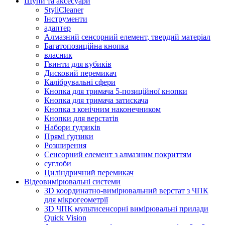
Щупи та аксесуари
StyliCleaner
Інструменти
адаптер
Алмазний сенсорний елемент, твердий матеріал
Багатопозиційна кнопка
власник
Гвинти для кубиків
Дисковий перемикач
Калібрувальні сфери
Кнопка для тримача 5-позиційної кнопки
Кнопка для тримача затискача
Кнопка з конічним наконечником
Кнопки для верстатів
Набори ґудзиків
Прямі ґудзики
Розширення
Сенсорний елемент з алмазним покриттям
суглоби
Циліндричний перемикач
Відеовимірювальні системи
3D координатно-вимірювальний верстат з ЧПК
для мікрогеометрії
3D ЧПК мультисенсорні вимірювальні прилади
Quick Vision