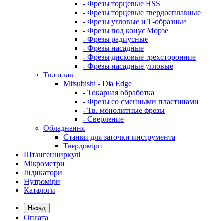
- Фрезы торцевые HSS
- Фрезы торцевые твердосплавные
- Фрезы угловые и Т-образные
- Фрезы под конус Морзе
- Фрезы радиусные
- Фрезы насадные
- Фрезы дисковые трехсторонние
- Фрезы насадные угловые
Тв.сплав
Mitsubishi - Dia Edge
- Токарная обработка
- Фрезы со сменными пластинами
- Тв. монолитные фрезы
- Сверление
Обладнання
Станки для заточки инструмента
Твердоміри
Штангенциркулі
Мікрометри
Індикатори
Нутроміри
Каталоги
Назад
Оплата