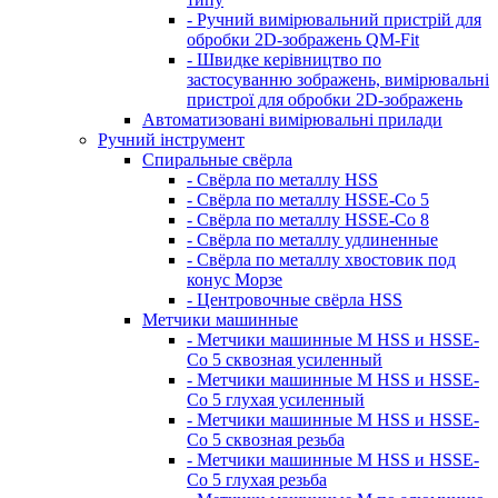
- Ручний вимірювальний пристрій для
обробки 2D-зображень QM-Fit
- Швидке керівництво по
застосуванню зображень, вимірювальні
пристрої для обробки 2D-зображень
Автоматизовані вимірювальні прилади
Ручний інструмент
Спиральные свёрла
- Свёрла по металлу HSS
- Свёрла по металлу HSSE-Co 5
- Свёрла по металлу HSSE-Co 8
- Свёрла по металлу удлиненные
- Свёрла по металлу хвостовик под
конус Морзе
- Центровочные свёрла HSS
Метчики машинные
- Метчики машинные M HSS и HSSE-
Co 5 сквозная усиленный
- Метчики машинные M HSS и HSSE-
Co 5 глухая усиленный
- Метчики машинные M HSS и HSSE-
Co 5 сквозная резьба
- Метчики машинные M HSS и HSSE-
Co 5 глухая резьба