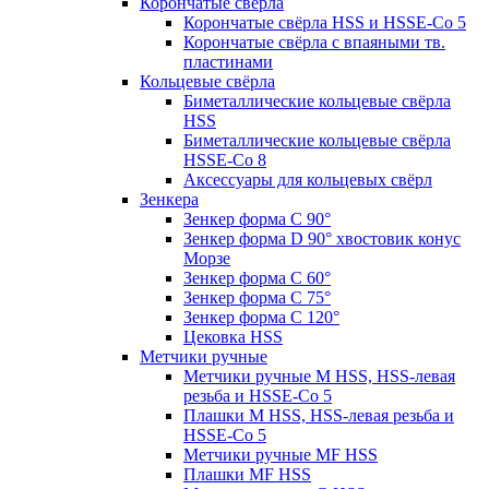
Корончатые свёрла
Корончатые свёрла HSS и HSSE-Co 5
Корончатые свёрла с впаяными тв.
пластинами
Кольцевые свёрла
Биметаллические кольцевые свёрла
HSS
Биметаллические кольцевые свёрла
HSSE-Co 8
Аксессуары для кольцевых свёрл
Зенкера
Зенкер форма С 90°
Зенкер форма D 90° хвостовик конус
Морзе
Зенкер форма С 60°
Зенкер форма С 75°
Зенкер форма С 120°
Цековка HSS
Метчики ручные
Метчики ручные M HSS, HSS-левая
резьба и HSSE-Co 5
Плашки M HSS, HSS-левая резьба и
HSSE-Co 5
Метчики ручные MF HSS
Плашки MF HSS