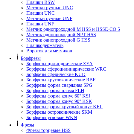
Плашки BSW
Метчики ручные UNC
Плашки UNC
Метчики ручные UNF
Плашки UNF
Метчик однопроходной M HSS и HSSE-CO 5
Метчик однопроходной NPT HSS
Метчик однопроходной G HSS
Плашкодержатель
Вороток для метчиков
Борфрезы
Борфрезы цилиндрические ZYA
Борфрезы сфероцилиндрические WRC
Борфрезы сферические KUD
Борфрезы круглоконические RBF
Борфрезы форма снарядная SPG
Борфрезы форма пламя FLH
Борфрезы форма конус 60° KSJ
Борфрезы форма конус 90° KSK
Борфрезы форма круглый конус KEL
Борфрезы остроконичекие SKM
Борфрезы угловые WKN
Фрезы
Фрезы торцевые HSS