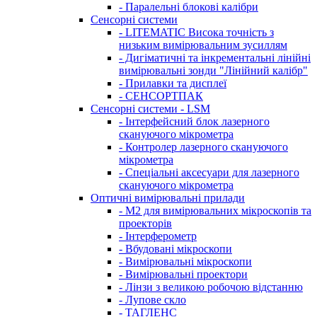
- Паралельні блокові калібри
Сенсорні системи
- LITEMATIC Висока точність з
низьким вимірювальним зусиллям
- Дигіматичні та інкрементальні лінійні
вимірювальні зонди "Лінійний калібр"
- Прилавки та дисплеї
- СЕНСОРТПАК
Сенсорні системи - LSM
- Інтерфейсний блок лазерного
скануючого мікрометра
- Контролер лазерного скануючого
мікрометра
- Спеціальні аксесуари для лазерного
скануючого мікрометра
Оптичні вимірювальні прилади
- M2 для вимірювальних мікроскопів та
проекторів
- Інтерферометр
- Вбудовані мікроскопи
- Вимірювальні мікроскопи
- Вимірювальні проектори
- Лінзи з великою робочою відстанню
- Лупове скло
- ТАГЛЕНС