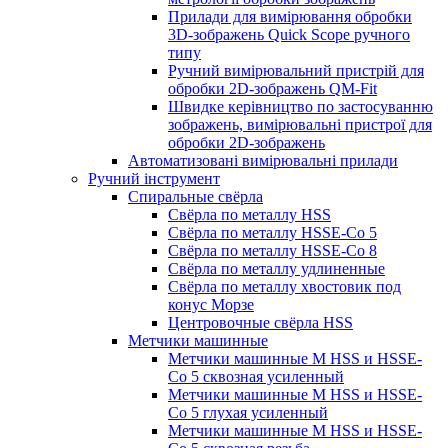
Прилади для вимірювання обробки
3D-зображень Quick Scope ручного
типу
Ручний вимірювальний пристрій для
обробки 2D-зображень QM-Fit
Швидке керівництво по застосуванню
зображень, вимірювальні пристрої для
обробки 2D-зображень
Автоматизовані вимірювальні прилади
Ручний інструмент
Спиральные свёрла
Свёрла по металлу HSS
Свёрла по металлу HSSE-Co 5
Свёрла по металлу HSSE-Co 8
Свёрла по металлу удлиненные
Свёрла по металлу хвостовик под
конус Морзе
Центровочные свёрла HSS
Метчики машинные
Метчики машинные M HSS и HSSE-
Co 5 сквозная усиленный
Метчики машинные M HSS и HSSE-
Co 5 глухая усиленный
Метчики машинные M HSS и HSSE-