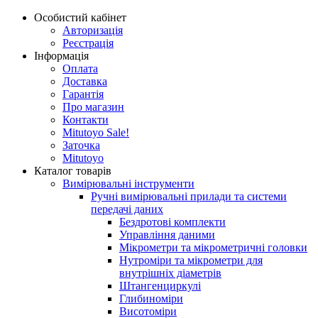
Особистий кабінет
Авторизація
Реєстрація
Інформація
Оплата
Доставка
Гарантія
Про магазин
Контакти
Mitutoyo Sale!
Заточка
Mitutoyo
Каталог товарів
Вимірювальні інструменти
Ручні вимірювальні прилади та системи
передачі даних
Бездротові комплекти
Управління даними
Мікрометри та мікрометричні головки
Нутроміри та мікрометри для
внутрішніх діаметрів
Штангенциркулі
Глибиноміри
Висотоміри