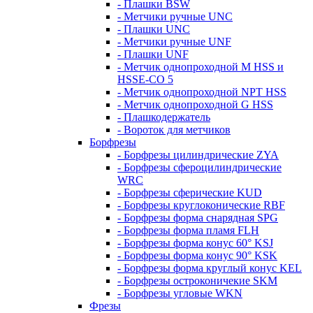
- Плашки BSW
- Метчики ручные UNC
- Плашки UNC
- Метчики ручные UNF
- Плашки UNF
- Метчик однопроходной M HSS и
HSSE-CO 5
- Метчик однопроходной NPT HSS
- Метчик однопроходной G HSS
- Плашкодержатель
- Вороток для метчиков
Борфрезы
- Борфрезы цилиндрические ZYA
- Борфрезы сфероцилиндрические
WRC
- Борфрезы сферические KUD
- Борфрезы круглоконические RBF
- Борфрезы форма снарядная SPG
- Борфрезы форма пламя FLH
- Борфрезы форма конус 60° KSJ
- Борфрезы форма конус 90° KSK
- Борфрезы форма круглый конус KEL
- Борфрезы остроконичекие SKM
- Борфрезы угловые WKN
Фрезы