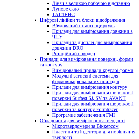
Лінзи з великою робочою відстанню
Лупове скло
ТАГЛЕНС
Цифрові лінійки та блоки відображення
Вбудований штангенциркуль
Прилади для вимірювання довжини з
ЧПУ
Прилади та дисплеї для вимірювання
довжини DRO
Ротаційний енкодер
Прилади для вимірювання поверхні, форми
та контуру
Вимірювальні прилади круглої форми
Модульні затискні системи для
формовимірювальних приладів
Прилади для вимірювання контуру
Прилади для вимірювання шорсткості
поверхні Surftest SJ, SV та AVANT
Прилади для вимірювання шорсткості
поверхні та контуру Formtracer
Програмне забезпечення FMI
Обладнання для вимірювання твердості
Мікротвердомери за Віккерсом
Пластини та індентори для порівняння
твердості