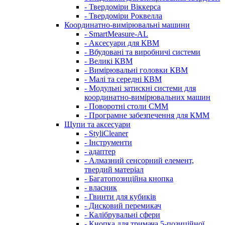
- Твердоміри Віккерса
- Твердоміри Роквелла
Координатно-вимірювальні машини
- SmartMeasure-AL
- Аксесуари для КВМ
- Вбудовані та виробничі системи
- Великі КВМ
- Вимірювальні головки КВМ
- Малі та середні КВМ
- Модульні затискні системи для
координатно-вимірювальних машин
- Поворотні столи CMM
- Програмне забезпечення для КММ
Щупи та аксесуари
- StyliCleaner
- Інструменти
- адаптер
- Алмазний сенсорний елемент,
твердий матеріал
- Багатопозиційна кнопка
- власник
- Гвинти для кубиків
- Дисковий перемикач
- Калібрувальні сфери
- Кнопка для тримача 5-позиційної