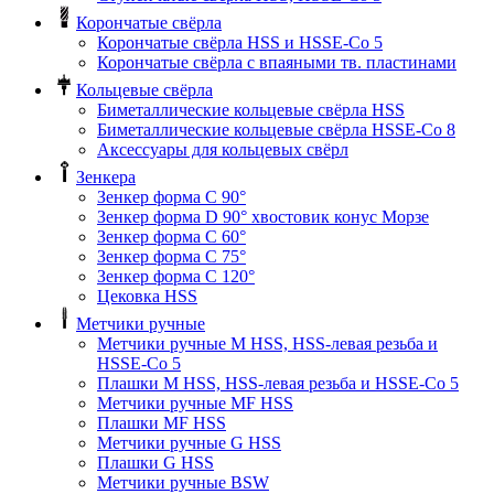
Корончатые свёрла
Корончатые свёрла HSS и HSSE-Co 5
Корончатые свёрла с впаяными тв. пластинами
Кольцевые свёрла
Биметаллические кольцевые свёрла HSS
Биметаллические кольцевые свёрла HSSE-Co 8
Аксессуары для кольцевых свёрл
Зенкера
Зенкер форма С 90°
Зенкер форма D 90° хвостовик конус Морзе
Зенкер форма С 60°
Зенкер форма С 75°
Зенкер форма С 120°
Цековка HSS
Метчики ручные
Метчики ручные M HSS, HSS-левая резьба и
HSSE-Co 5
Плашки M HSS, HSS-левая резьба и HSSE-Co 5
Метчики ручные MF HSS
Плашки MF HSS
Метчики ручные G HSS
Плашки G HSS
Метчики ручные BSW