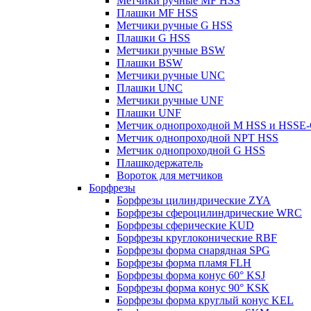
Метчики ручные MF HSS
Плашки MF HSS
Метчики ручные G HSS
Плашки G HSS
Метчики ручные BSW
Плашки BSW
Метчики ручные UNC
Плашки UNC
Метчики ручные UNF
Плашки UNF
Метчик однопроходной M HSS и HSSE
Метчик однопроходной NPT HSS
Метчик однопроходной G HSS
Плашкодержатель
Вороток для метчиков
Борфрезы
Борфрезы цилиндрические ZYA
Борфрезы сфероцилиндрические WRC
Борфрезы сферические KUD
Борфрезы круглоконические RBF
Борфрезы форма снарядная SPG
Борфрезы форма пламя FLH
Борфрезы форма конус 60° KSJ
Борфрезы форма конус 90° KSK
Борфрезы форма круглый конус KEL