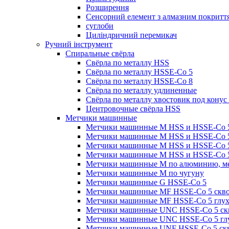
Розширення
Сенсорний елемент з алмазним покритт
суглоби
Циліндричний перемикач
Ручний інструмент
Спиральные свёрла
Свёрла по металлу HSS
Свёрла по металлу HSSE-Co 5
Свёрла по металлу HSSE-Co 8
Свёрла по металлу удлиненные
Свёрла по металлу хвостовик под конус
Центровочные свёрла HSS
Метчики машинные
Метчики машинные M HSS и HSSE-Co 5
Метчики машинные M HSS и HSSE-Co 5
Метчики машинные M HSS и HSSE-Co 5 
Метчики машинные M HSS и HSSE-Co 5 
Метчики машинные M по алюминию, ме
Метчики машинные M по чугуну
Метчики машинные G HSSE-Co 5
Метчики машинные MF HSSE-Co 5 сквоз
Метчики машинные MF HSSE-Co 5 глуха
Метчики машинные UNC HSSE-Co 5 ск
Метчики машинные UNC HSSE-Co 5 гл
Метчики машинные UNF HSSE-Co 5 скв