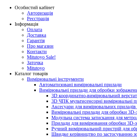
Особистий кабінет
Авторизація
Реєстрація
Інформація
Оплата
Доставка
Гарантія
Про магазин
Контакти
Mitutoyo Sale!
Заточка
Mitutoyo
Каталог товарів
Вимірювальні інструменти
Автоматизовані вимірювальні прилади
Вимірювальні прилади для обробки зображен
3D координатно-вимірювальний верстат 
3D ЧПК мультисенсорні вимірювальні пр
Аксесуари для вимірювальних приладів
Вимірювальні прилади для обробки 3D-з
Модульна система затискання для метро
Прилади для вимірювання обробки 3D-з
Ручний вимірювальний пристрій для об
Швидке керівництво по застосуванню зо