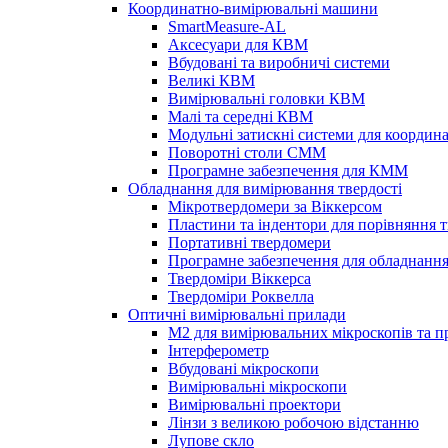
Координатно-вимірювальні машини
SmartMeasure-AL
Аксесуари для КВМ
Вбудовані та виробничі системи
Великі КВМ
Вимірювальні головки КВМ
Малі та середні КВМ
Модульні затискні системи для коорди
Поворотні столи CMM
Програмне забезпечення для КММ
Обладнання для вимірювання твердості
Мікротвердомери за Віккерсом
Пластини та індентори для порівняння т
Портативні твердомери
Програмне забезпечення для обладнання
Твердоміри Віккерса
Твердоміри Роквелла
Оптичні вимірювальні прилади
M2 для вимірювальних мікроскопів та п
Інтерферометр
Вбудовані мікроскопи
Вимірювальні мікроскопи
Вимірювальні проектори
Лінзи з великою робочою відстанню
Лупове скло