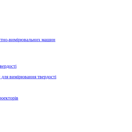
натно-вимірювальних машин
вердості
 для вимірювання твердості
роекторів