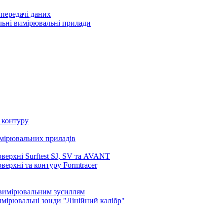
передачі даних
льні вимірювальні прилади
 контуру
имірювальних приладів
верхні Surftest SJ, SV та AVANT
ерхні та контуру Formtracer
 вимірювальним зусиллям
вимірювальні зонди "Лінійний калібр"