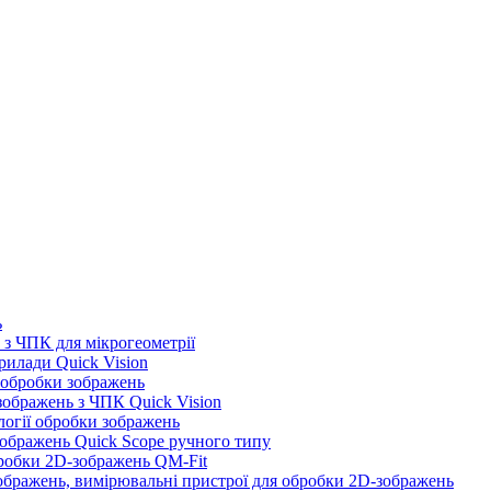
ь
з ЧПК для мікрогеометрії
илади Quick Vision
 обробки зображень
ображень з ЧПК Quick Vision
логії обробки зображень
ображень Quick Scope ручного типу
робки 2D-зображень QM-Fit
бражень, вимірювальні пристрої для обробки 2D-зображень