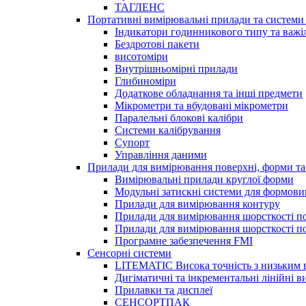
ТАГЛЕНС
Портативні вимірювальні прилади та системи 
Індикатори годинникового типу та важі
Бездротові пакети
висотоміри
Внутрішньомірні прилади
Глибиноміри
Додаткове обладнання та інші предмети
Мікрометри та вбудовані мікрометри
Паралельні блокові калібри
Системи калібрування
Супорт
Управління даними
Прилади для вимірювання поверхні, форми та
Вимірювальні прилади круглої форми
Модульні затискні системи для формов
Прилади для вимірювання контуру
Прилади для вимірювання шорсткості по
Прилади для вимірювання шорсткості пов
Програмне забезпечення FMI
Сенсорні системи
LITEMATIC Висока точність з низьким
Дигіматичні та інкрементальні лінійні 
Прилавки та дисплеї
СЕНСОРТПАК