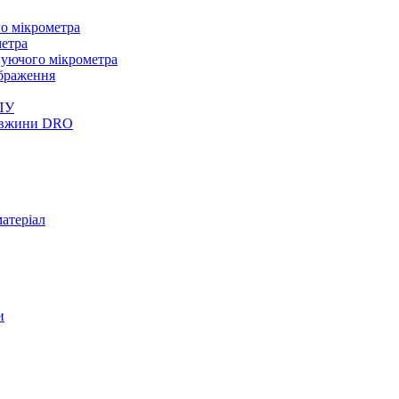
о мікрометра
метра
нуючого мікрометра
браження
ПУ
довжини DRO
атеріал
и