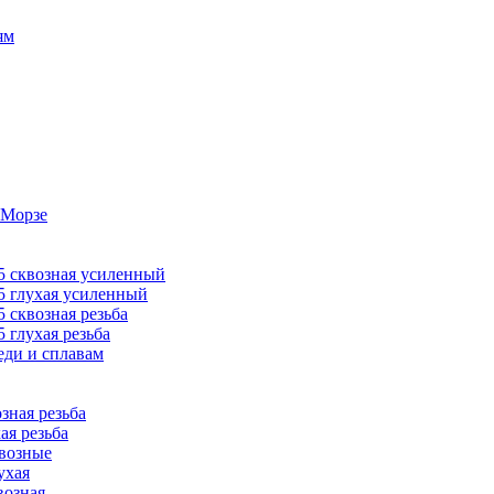
ям
 Морзе
 сквозная усиленный
 глухая усиленный
сквозная резьба
глухая резьба
ди и сплавам
ная резьба
я резьба
возные
ухая
озная