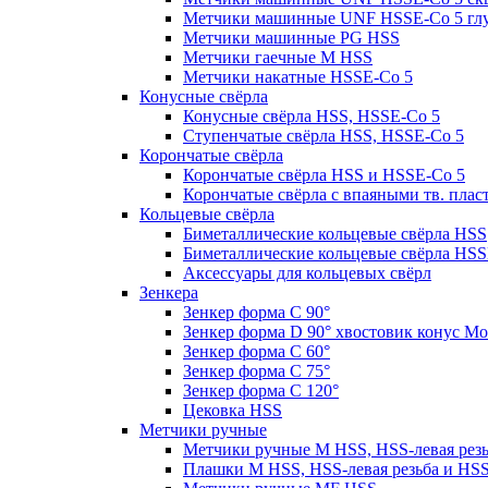
Метчики машинные UNF HSSE-Co 5 гл
Метчики машинные PG HSS
Метчики гаечные M HSS
Метчики накатные HSSE-Co 5
Конусные свёрла
Конусные свёрла HSS, HSSE-Co 5
Ступенчатые свёрла HSS, HSSE-Co 5
Корончатые свёрла
Корончатые свёрла HSS и HSSE-Co 5
Корончатые свёрла с впаяными тв. пла
Кольцевые свёрла
Биметаллические кольцевые свёрла HSS
Биметаллические кольцевые свёрла HSS
Аксессуары для кольцевых свёрл
Зенкера
Зенкер форма С 90°
Зенкер форма D 90° хвостовик конус Мо
Зенкер форма С 60°
Зенкер форма С 75°
Зенкер форма С 120°
Цековка HSS
Метчики ручные
Метчики ручные M HSS, HSS-левая рез
Плашки M HSS, HSS-левая резьба и HS