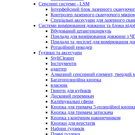
Сенсорні системи - LSM
Інтерфейсний блок лазерного скануючог
Контролер лазерного скануючого мікро
Спеціальні аксесуари для лазерного ска
Системи вимірювання довжини та блоки відо
Вбудований штангенциркуль
Прилади для вимірювання довжини з Ч
Прилади та дисплеї для вимірювання 
Ротаційний енкодер
Ґудзики та аксесуари
StyliCleaner
Інструменти
адаптер
Алмазний сенсорний елемент, твердий м
Багатопозиційна кнопка
власник
Гвинти для кубиків
Дисковий перемикач
Калібрувальні сфери
Кнопка для тримача 5-позиційної кнопк
Кнопка для тримача затискача
Кнопка з конічним наконечником
Кнопки для верстатів
Набори ґудзиків
Прямі ґудзики