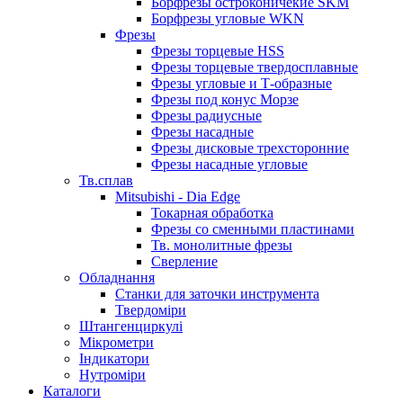
Борфрезы остроконичекие SKM
Борфрезы угловые WKN
Фрезы
Фрезы торцевые HSS
Фрезы торцевые твердосплавные
Фрезы угловые и Т-образные
Фрезы под конус Морзе
Фрезы радиусные
Фрезы насадные
Фрезы дисковые трехсторонние
Фрезы насадные угловые
Тв.сплав
Mitsubishi - Dia Edge
Токарная обработка
Фрезы со сменными пластинами
Тв. монолитные фрезы
Сверление
Обладнання
Станки для заточки инструмента
Твердоміри
Штангенциркулі
Мікрометри
Індикатори
Нутроміри
Каталоги