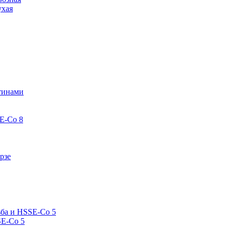
ухая
стинами
E-Co 8
рзе
ьба и HSSE-Co 5
SE-Co 5