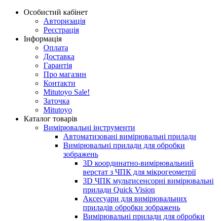
Особистий кабінет
Авторизація
Реєстрація
Інформація
Оплата
Доставка
Гарантія
Про магазин
Контакти
Mitutoyo Sale!
Заточка
Mitutoyo
Каталог товарів
Вимірювальні інструменти
Автоматизовані вимірювальні прилади
Вимірювальні прилади для обробки
зображень
3D координатно-вимірювальний
верстат з ЧПК для мікрогеометрії
3D ЧПК мультисенсорні вимірювальні
прилади Quick Vision
Аксесуари для вимірювальних
приладів обробки зображень
Вимірювальні прилади для обробки