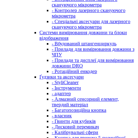
скануючого мікрометра
- Контролер лазерного скануючого
мікрометра
- Спеціальні аксесуари для лазерного
скануючого мікрометра
Системи вимірювання довжини та блоки
відображення
- Вбудований штангенциркуль
- Прилади для вимірювання довжини з
ЧПУ
- Прилади та дисплеї для вимірювання
довжини DRO
- Ротаційний енкодер
Ґудзики та аксесуари
- StyliCleaner
- Інструменти
- адаптер
- Алмазний сенсорний елемент,
твердий матеріал
- Багатопозиційна кнопка
- власник
- Гвинти для кубиків
- Дисковий перемикач
- Калібрувальні сфери
- Кнопка для тримача 5-позиційної