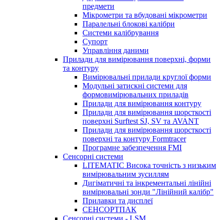
предмети
Мікрометри та вбудовані мікрометри
Паралельні блокові калібри
Системи калібрування
Супорт
Управління даними
Прилади для вимірювання поверхні, форми
та контуру
Вимірювальні прилади круглої форми
Модульні затискні системи для
формовимірювальних приладів
Прилади для вимірювання контуру
Прилади для вимірювання шорсткості
поверхні Surftest SJ, SV та AVANT
Прилади для вимірювання шорсткості
поверхні та контуру Formtracer
Програмне забезпечення FMI
Сенсорні системи
LITEMATIC Висока точність з низьким
вимірювальним зусиллям
Дигіматичні та інкрементальні лінійні
вимірювальні зонди "Лінійний калібр"
Прилавки та дисплеї
СЕНСОРТПАК
Сенсорні системи - LSM