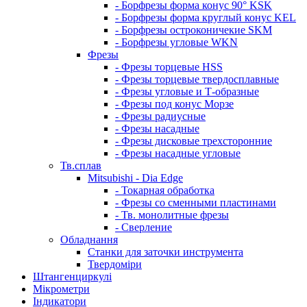
- Борфрезы форма конус 90° KSK
- Борфрезы форма круглый конус KEL
- Борфрезы остроконичекие SKM
- Борфрезы угловые WKN
Фрезы
- Фрезы торцевые HSS
- Фрезы торцевые твердосплавные
- Фрезы угловые и Т-образные
- Фрезы под конус Морзе
- Фрезы радиусные
- Фрезы насадные
- Фрезы дисковые трехсторонние
- Фрезы насадные угловые
Тв.сплав
Mitsubishi - Dia Edge
- Токарная обработка
- Фрезы со сменными пластинами
- Тв. монолитные фрезы
- Сверление
Обладнання
Станки для заточки инструмента
Твердоміри
Штангенциркулі
Мікрометри
Індикатори