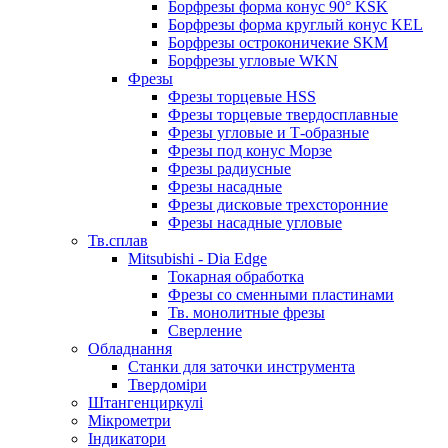
Борфрезы форма конус 90° KSK
Борфрезы форма круглый конус KEL
Борфрезы остроконичекие SKM
Борфрезы угловые WKN
Фрезы
Фрезы торцевые HSS
Фрезы торцевые твердосплавные
Фрезы угловые и Т-образные
Фрезы под конус Морзе
Фрезы радиусные
Фрезы насадные
Фрезы дисковые трехсторонние
Фрезы насадные угловые
Тв.сплав
Mitsubishi - Dia Edge
Токарная обработка
Фрезы со сменными пластинами
Тв. монолитные фрезы
Сверление
Обладнання
Станки для заточки инструмента
Твердоміри
Штангенциркулі
Мікрометри
Індикатори