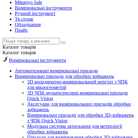
Mitutoyo Sale
Вимірювальні інструменти
Ручний інструмент
Тв.сплав
Обладнання
Прайс
Каталог
товарів
Каталог
товарів
Вимірювальні інструменти
Автоматизовані вимірювальні прилади
Вимірювальні прилади для обробки зображень
3D координатно-вимірювальний верстат з ЧПК
для мікрогеометрії
3D ЧПК мультисенсорні вимірювальні прилади
Quick Vision
Аксесуари для вимірювальних приладів обробки
зображень
Вимірювальні прилади для обробки 3D-зображень
з ЧПК Quick Vision
Модульна система затискання для метрології
обробки зображень
Прилади для вимірювання обробки 3D-зображень