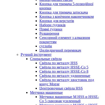
Кнопка для тримача 5-позиційної
кнопки
Кнопка для тримача затискача
Кнопка з конічним наконечником
Кнопки для верстатів
Набори ґудзиків
Прямі ґудзики
Розширення
Сенсорний елемент з алмазним
покриттям
суглоби
Циліндричний перемикач
Ручний інструмент
Спиральные свёрла
Свёрла по металлу HSS
Свёрла по металлу HSSE-Co 5
Свёрла по металлу HSSE-Co 8
Свёрла по металлу удлиненные
Свёрла по металлу хвостовик под
конус Морзе
Центровочные свёрла HSS
Метчики машинные
Метчики машинные M HSS и HSSE-
Co 5 сквозная усиленный