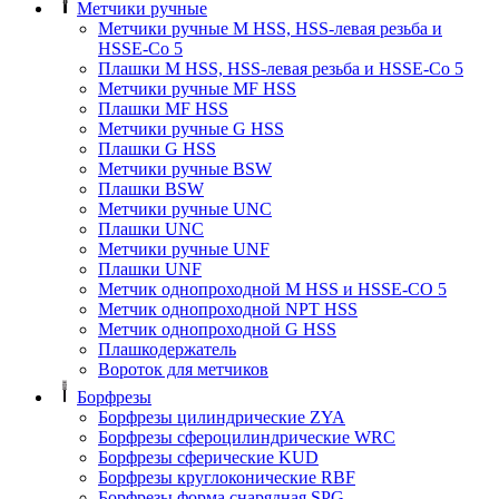
Метчики ручные
Метчики ручные M HSS, HSS-левая резьба и
HSSE-Co 5
Плашки M HSS, HSS-левая резьба и HSSE-Co 5
Метчики ручные MF HSS
Плашки MF HSS
Метчики ручные G HSS
Плашки G HSS
Метчики ручные BSW
Плашки BSW
Метчики ручные UNC
Плашки UNC
Метчики ручные UNF
Плашки UNF
Метчик однопроходной M HSS и HSSE-CO 5
Метчик однопроходной NPT HSS
Метчик однопроходной G HSS
Плашкодержатель
Вороток для метчиков
Борфрезы
Борфрезы цилиндрические ZYA
Борфрезы сфероцилиндрические WRC
Борфрезы сферические KUD
Борфрезы круглоконические RBF
Борфрезы форма снарядная SPG