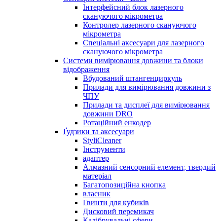
Інтерфейсний блок лазерного
скануючого мікрометра
Контролер лазерного скануючого
мікрометра
Спеціальні аксесуари для лазерного
скануючого мікрометра
Системи вимірювання довжини та блоки
відображення
Вбудований штангенциркуль
Прилади для вимірювання довжини з
ЧПУ
Прилади та дисплеї для вимірювання
довжини DRO
Ротаційний енкодер
Ґудзики та аксесуари
StyliCleaner
Інструменти
адаптер
Алмазний сенсорний елемент, твердий
матеріал
Багатопозиційна кнопка
власник
Гвинти для кубиків
Дисковий перемикач
Калібрувальні сфери