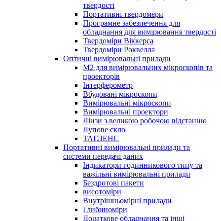
твердості
Портативні твердомери
Програмне забезпечення для
обладнання для вимірювання твердості
Твердоміри Віккерса
Твердоміри Роквелла
Оптичні вимірювальні прилади
M2 для вимірювальних мікроскопів та
проекторів
Інтерферометр
Вбудовані мікроскопи
Вимірювальні мікроскопи
Вимірювальні проектори
Лінзи з великою робочою відстанню
Лупове скло
ТАГЛЕНС
Портативні вимірювальні прилади та
системи передачі даних
Індикатори годинникового типу та
важільні вимірювальні прилади
Бездротові пакети
висотоміри
Внутрішньомірні прилади
Глибиноміри
Додаткове обладнання та інші