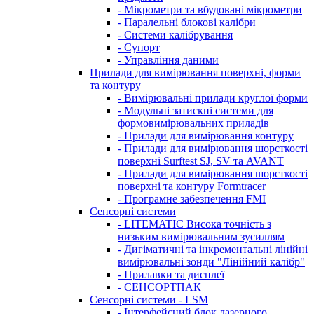
- Мікрометри та вбудовані мікрометри
- Паралельні блокові калібри
- Системи калібрування
- Супорт
- Управління даними
Прилади для вимірювання поверхні, форми
та контуру
- Вимірювальні прилади круглої форми
- Модульні затискні системи для
формовимірювальних приладів
- Прилади для вимірювання контуру
- Прилади для вимірювання шорсткості
поверхні Surftest SJ, SV та AVANT
- Прилади для вимірювання шорсткості
поверхні та контуру Formtracer
- Програмне забезпечення FMI
Сенсорні системи
- LITEMATIC Висока точність з
низьким вимірювальним зусиллям
- Дигіматичні та інкрементальні лінійні
вимірювальні зонди "Лінійний калібр"
- Прилавки та дисплеї
- СЕНСОРТПАК
Сенсорні системи - LSM
- Інтерфейсний блок лазерного