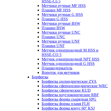
HSSE-Co 5
Метчики ручные MF HSS
Плашки MF HSS
Метчики ручные G HSS
Плашки G HSS
Метчики ручные BSW
Плашки BSW
Метчики ручные UNC
Плашки UNC
Метчики ручные UNF
Плашки UNF
Метчик однопроходной M HSS и
HSSE-CO 5
Метчик однопроходной NPT HSS
Метчик однопроходной G HSS
Плашкодержатель
Вороток для метчиков
Борфрезы
Борфрезы цилиндрические ZYA
Борфрезы сфероцилиндрические WRC
Борфрезы сферические KUD
Борфрезы круглоконические RBF
Борфрезы форма снарядная SPG
Борфрезы форма пламя FLH
Борфрезы форма конус 60° KSJ