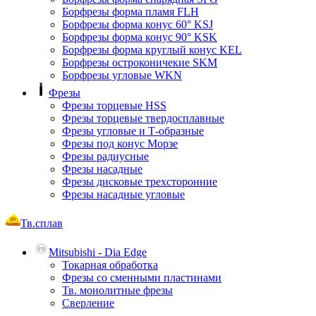
Борфрезы форма пламя FLH
Борфрезы форма конус 60° KSJ
Борфрезы форма конус 90° KSK
Борфрезы форма круглый конус KEL
Борфрезы остроконичекие SKM
Борфрезы угловые WKN
Фрезы
Фрезы торцевые HSS
Фрезы торцевые твердосплавные
Фрезы угловые и Т-образные
Фрезы под конус Морзе
Фрезы радиусные
Фрезы насадные
Фрезы дисковые трехсторонние
Фрезы насадные угловые
Тв.сплав
Mitsubishi - Dia Edge
Токарная обработка
Фрезы со сменными пластинами
Тв. монолитные фрезы
Сверление