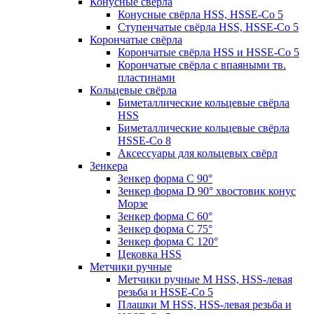
Конусные свёрла
Конусные свёрла HSS, HSSE-Co 5
Ступенчатые свёрла HSS, HSSE-Co 5
Корончатые свёрла
Корончатые свёрла HSS и HSSE-Co 5
Корончатые свёрла с впаяными тв.
пластинами
Кольцевые свёрла
Биметаллические кольцевые свёрла
HSS
Биметаллические кольцевые свёрла
HSSE-Co 8
Аксессуары для кольцевых свёрл
Зенкера
Зенкер форма С 90°
Зенкер форма D 90° хвостовик конус
Морзе
Зенкер форма С 60°
Зенкер форма С 75°
Зенкер форма С 120°
Цековка HSS
Метчики ручные
Метчики ручные M HSS, HSS-левая
резьба и HSSE-Co 5
Плашки M HSS, HSS-левая резьба и