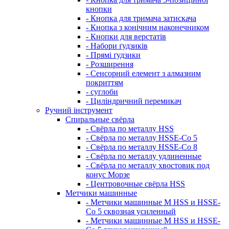
кнопки
- Кнопка для тримача затискача
- Кнопка з конічним наконечником
- Кнопки для верстатів
- Набори ґудзиків
- Прямі ґудзики
- Розширення
- Сенсорний елемент з алмазним
покриттям
- суглоби
- Циліндричний перемикач
Ручний інструмент
Спиральные свёрла
- Свёрла по металлу HSS
- Свёрла по металлу HSSE-Co 5
- Свёрла по металлу HSSE-Co 8
- Свёрла по металлу удлиненные
- Свёрла по металлу хвостовик под
конус Морзе
- Центровочные свёрла HSS
Метчики машинные
- Метчики машинные M HSS и HSSE-
Co 5 сквозная усиленный
- Метчики машинные M HSS и HSSE-