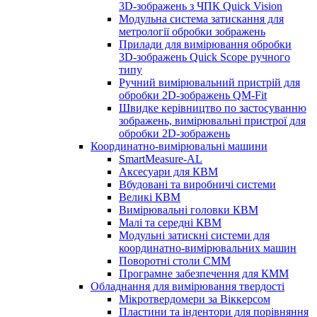
3D-зображень з ЧПК Quick Vision
Модульна система затискання для
метрології обробки зображень
Прилади для вимірювання обробки
3D-зображень Quick Scope ручного
типу
Ручний вимірювальний пристрій для
обробки 2D-зображень QM-Fit
Швидке керівництво по застосуванню
зображень, вимірювальні пристрої для
обробки 2D-зображень
Координатно-вимірювальні машини
SmartMeasure-AL
Аксесуари для КВМ
Вбудовані та виробничі системи
Великі КВМ
Вимірювальні головки КВМ
Малі та середні КВМ
Модульні затискні системи для
координатно-вимірювальних машин
Поворотні столи CMM
Програмне забезпечення для КММ
Обладнання для вимірювання твердості
Мікротвердомери за Віккерсом
Пластини та індентори для порівняння