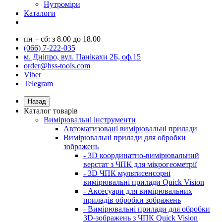
Нутроміри
Каталоги
пн – сб: з 8.00 до 18.00
(066) 7-222-035
м. Дніпро, вул. Панікахи 2Б, оф.15
order@hss-tools.com
Viber
Telegram
Назад
Каталог товарів
Вимірювальні інструменти
Автоматизовані вимірювальні прилади
Вимірювальні прилади для обробки
зображень
- 3D координатно-вимірювальний
верстат з ЧПК для мікрогеометрії
- 3D ЧПК мультисенсорні
вимірювальні прилади Quick Vision
- Аксесуари для вимірювальних
приладів обробки зображень
- Вимірювальні прилади для обробки
3D-зображень з ЧПК Quick Vision