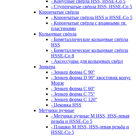
- Конусные свёрла HSS, HSSE-Co 5
- Ступенчатые свёрла HSS, HSSE-Co 5
Корончатые свёрла
- Корончатые свёрла HSS и HSSE-Co 5
- Корончатые свёрла с впаяными тв.
пластинами
Кольцевые свёрла
- Биметаллические кольцевые свёрла
HSS
- Биметаллические кольцевые свёрла
HSSE-Co 8
- Аксессуары для кольцевых свёрл
Зенкера
- Зенкер форма С 90°
- Зенкер форма D 90° хвостовик конус
Морзе
- Зенкер форма С 60°
- Зенкер форма С 75°
- Зенкер форма С 120°
- Цековка HSS
Метчики ручные
- Метчики ручные M HSS, HSS-левая
резьба и HSSE-Co 5
- Плашки M HSS, HSS-левая резьба и
HSSE-Co 5