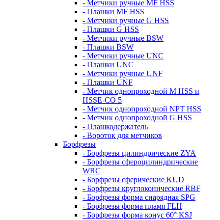
- Метчики ручные MF HSS
- Плашки MF HSS
- Метчики ручные G HSS
- Плашки G HSS
- Метчики ручные BSW
- Плашки BSW
- Метчики ручные UNC
- Плашки UNC
- Метчики ручные UNF
- Плашки UNF
- Метчик однопроходной M HSS и
HSSE-CO 5
- Метчик однопроходной NPT HSS
- Метчик однопроходной G HSS
- Плашкодержатель
- Вороток для метчиков
Борфрезы
- Борфрезы цилиндрические ZYA
- Борфрезы сфероцилиндрические
WRC
- Борфрезы сферические KUD
- Борфрезы круглоконические RBF
- Борфрезы форма снарядная SPG
- Борфрезы форма пламя FLH
- Борфрезы форма конус 60° KSJ