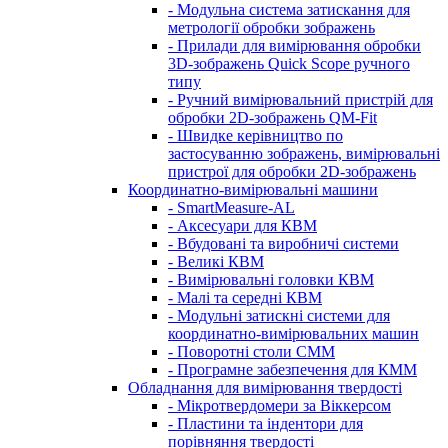
- Модульна система затискання для
метрології обробки зображень
- Прилади для вимірювання обробки
3D-зображень Quick Scope ручного
типу
- Ручний вимірювальний пристрій для
обробки 2D-зображень QM-Fit
- Швидке керівництво по
застосуванню зображень, вимірювальні
пристрої для обробки 2D-зображень
Координатно-вимірювальні машини
- SmartMeasure-AL
- Аксесуари для КВМ
- Вбудовані та виробничі системи
- Великі КВМ
- Вимірювальні головки КВМ
- Малі та середні КВМ
- Модульні затискні системи для
координатно-вимірювальних машин
- Поворотні столи CMM
- Програмне забезпечення для КММ
Обладнання для вимірювання твердості
- Мікротвердомери за Віккерсом
- Пластини та індентори для
порівняння твердості