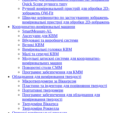
Quick Scope ручного типу
Ручний вимірювальний пристрій для обробки 2D-
зображень QM-Fit
Швидке керівництво по застосуванню зображень,
вимірювальні пристрої для обробки 2D-зображень
Координатно-вимірювальні машини
SmartMeasure-AL
Аксесуари для КВМ
Вбудовані та виробничі системи
Великі КВМ
Вимірювальні головки КВМ
Малі та середні КВМ
Модульні затискні системи для координатно-
вимірювальних машин
Поворотні столи CMM
Програмне забезпечення для КММ
Обладнання для вимірювання твердості
Мікротвердомери за Віккерсом
Пластини та індентори для порівняння твердості
Портативні твердомери
Програмне забезпечення для обладнання для
вимірювання твердості
Твердоміри Віккерса
Твердоміри Роквелла
Оптичні вимірювальні прилади