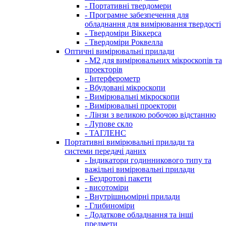
- Портативні твердомери
- Програмне забезпечення для
обладнання для вимірювання твердості
- Твердоміри Віккерса
- Твердоміри Роквелла
Оптичні вимірювальні прилади
- M2 для вимірювальних мікроскопів та
проекторів
- Інтерферометр
- Вбудовані мікроскопи
- Вимірювальні мікроскопи
- Вимірювальні проектори
- Лінзи з великою робочою відстанню
- Лупове скло
- ТАГЛЕНС
Портативні вимірювальні прилади та
системи передачі даних
- Індикатори годинникового типу та
важільні вимірювальні прилади
- Бездротові пакети
- висотоміри
- Внутрішньомірні прилади
- Глибиноміри
- Додаткове обладнання та інші
предмети