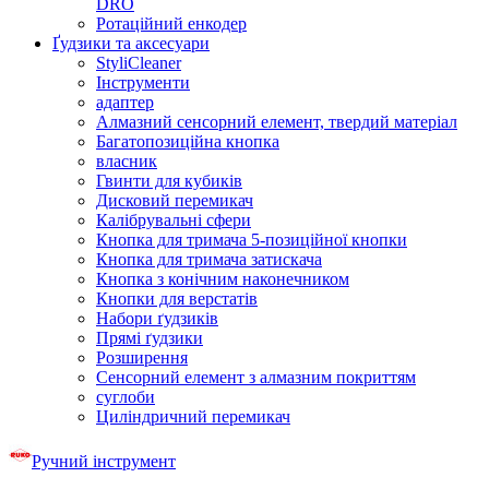
DRO
Ротаційний енкодер
Ґудзики та аксесуари
StyliCleaner
Інструменти
адаптер
Алмазний сенсорний елемент, твердий матеріал
Багатопозиційна кнопка
власник
Гвинти для кубиків
Дисковий перемикач
Калібрувальні сфери
Кнопка для тримача 5-позиційної кнопки
Кнопка для тримача затискача
Кнопка з конічним наконечником
Кнопки для верстатів
Набори ґудзиків
Прямі ґудзики
Розширення
Сенсорний елемент з алмазним покриттям
суглоби
Циліндричний перемикач
Ручний інструмент