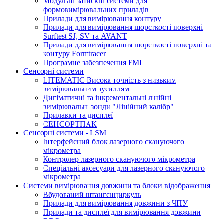
Модульні затискні системи для
формовимірювальних приладів
Прилади для вимірювання контуру
Прилади для вимірювання шорсткості поверхні
Surftest SJ, SV та AVANT
Прилади для вимірювання шорсткості поверхні та
контуру Formtracer
Програмне забезпечення FMI
Сенсорні системи
LITEMATIC Висока точність з низьким
вимірювальним зусиллям
Дигіматичні та інкрементальні лінійні
вимірювальні зонди "Лінійний калібр"
Прилавки та дисплеї
СЕНСОРТПАК
Сенсорні системи - LSM
Інтерфейсний блок лазерного скануючого
мікрометра
Контролер лазерного скануючого мікрометра
Спеціальні аксесуари для лазерного скануючого
мікрометра
Системи вимірювання довжини та блоки відображення
Вбудований штангенциркуль
Прилади для вимірювання довжини з ЧПУ
Прилади та дисплеї для вимірювання довжини