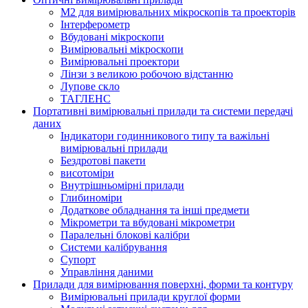
M2 для вимірювальних мікроскопів та проекторів
Інтерферометр
Вбудовані мікроскопи
Вимірювальні мікроскопи
Вимірювальні проектори
Лінзи з великою робочою відстанню
Лупове скло
ТАГЛЕНС
Портативні вимірювальні прилади та системи передачі
даних
Індикатори годинникового типу та важільні
вимірювальні прилади
Бездротові пакети
висотоміри
Внутрішньомірні прилади
Глибиноміри
Додаткове обладнання та інші предмети
Мікрометри та вбудовані мікрометри
Паралельні блокові калібри
Системи калібрування
Супорт
Управління даними
Прилади для вимірювання поверхні, форми та контуру
Вимірювальні прилади круглої форми