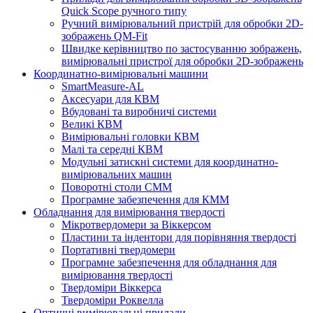
Quick Scope ручного типу
Ручний вимірювальний пристрій для обробки 2D-
зображень QM-Fit
Швидке керівництво по застосуванню зображень,
вимірювальні пристрої для обробки 2D-зображень
Координатно-вимірювальні машини
SmartMeasure-AL
Аксесуари для КВМ
Вбудовані та виробничі системи
Великі КВМ
Вимірювальні головки КВМ
Малі та середні КВМ
Модульні затискні системи для координатно-
вимірювальних машин
Поворотні столи CMM
Програмне забезпечення для КММ
Обладнання для вимірювання твердості
Мікротвердомери за Віккерсом
Пластини та індентори для порівняння твердості
Портативні твердомери
Програмне забезпечення для обладнання для
вимірювання твердості
Твердоміри Віккерса
Твердоміри Роквелла
Оптичні вимірювальні прилади