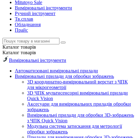
Mitutoyo Sale
Вимірювальні інструменти
Ручний інструмент
Тв.сплав
Обладнання
Прайс
Каталог
товарів
Каталог
товарів
Вимірювальні інструменти
Автоматизовані вимірювальні прилади
Вимірювальні прилади для обробки зображень
3D координатно-вимірювальний верстат з ЧПК
для мікрогеометрії
3D ЧПК мультисенсорні вимірювальні прилади
Quick Vision
Аксесуари для вимірювальних приладів обробки
зображень
Вимірювальні прилади для обробки 3D-зображень
з ЧПК Quick Vision
Модульна система затискання для метрології
обробки зображень
Прилади для вимірювання обробки 3D-зображень