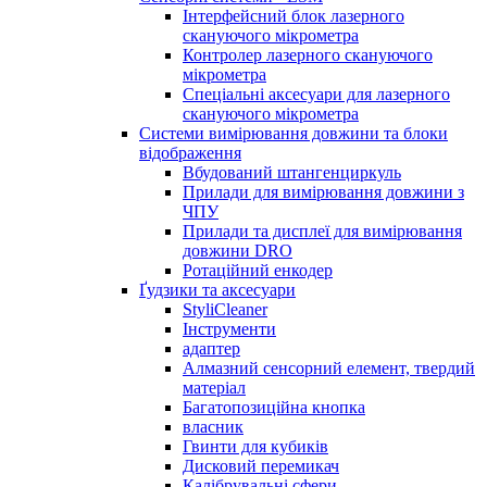
Інтерфейсний блок лазерного
скануючого мікрометра
Контролер лазерного скануючого
мікрометра
Спеціальні аксесуари для лазерного
скануючого мікрометра
Системи вимірювання довжини та блоки
відображення
Вбудований штангенциркуль
Прилади для вимірювання довжини з
ЧПУ
Прилади та дисплеї для вимірювання
довжини DRO
Ротаційний енкодер
Ґудзики та аксесуари
StyliCleaner
Інструменти
адаптер
Алмазний сенсорний елемент, твердий
матеріал
Багатопозиційна кнопка
власник
Гвинти для кубиків
Дисковий перемикач
Калібрувальні сфери