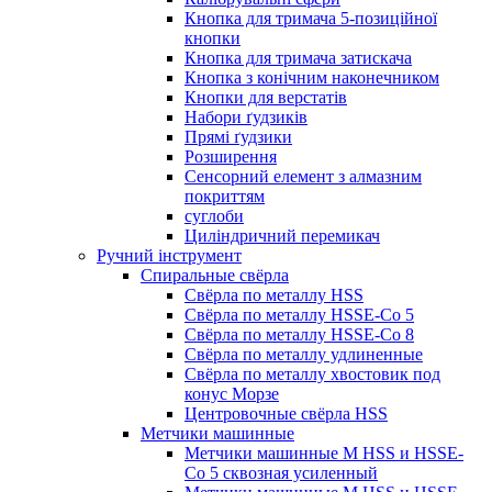
Кнопка для тримача 5-позиційної
кнопки
Кнопка для тримача затискача
Кнопка з конічним наконечником
Кнопки для верстатів
Набори ґудзиків
Прямі ґудзики
Розширення
Сенсорний елемент з алмазним
покриттям
суглоби
Циліндричний перемикач
Ручний інструмент
Спиральные свёрла
Свёрла по металлу HSS
Свёрла по металлу HSSE-Co 5
Свёрла по металлу HSSE-Co 8
Свёрла по металлу удлиненные
Свёрла по металлу хвостовик под
конус Морзе
Центровочные свёрла HSS
Метчики машинные
Метчики машинные M HSS и HSSE-
Co 5 сквозная усиленный