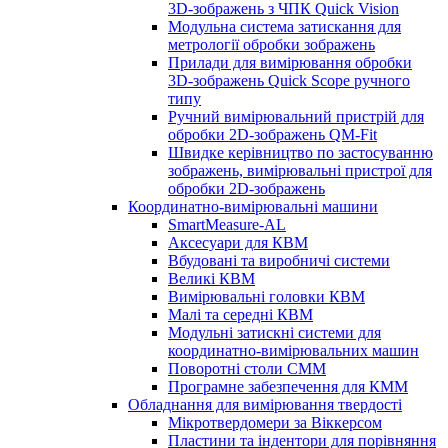
3D-зображень з ЧПК Quick Vision
Модульна система затискання для
метрології обробки зображень
Прилади для вимірювання обробки
3D-зображень Quick Scope ручного
типу
Ручний вимірювальний пристрій для
обробки 2D-зображень QM-Fit
Швидке керівництво по застосуванню
зображень, вимірювальні пристрої для
обробки 2D-зображень
Координатно-вимірювальні машини
SmartMeasure-AL
Аксесуари для КВМ
Вбудовані та виробничі системи
Великі КВМ
Вимірювальні головки КВМ
Малі та середні КВМ
Модульні затискні системи для
координатно-вимірювальних машин
Поворотні столи CMM
Програмне забезпечення для КММ
Обладнання для вимірювання твердості
Мікротвердомери за Віккерсом
Пластини та індентори для порівняння