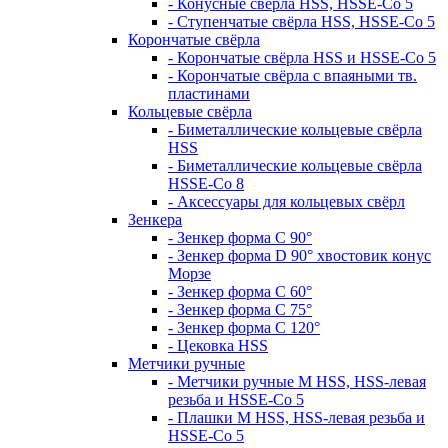
- Конусные свёрла HSS, HSSE-Co 5
- Ступенчатые свёрла HSS, HSSE-Co 5
Корончатые свёрла
- Корончатые свёрла HSS и HSSE-Co 5
- Корончатые свёрла с впаяными тв.
пластинами
Кольцевые свёрла
- Биметаллические кольцевые свёрла
HSS
- Биметаллические кольцевые свёрла
HSSE-Co 8
- Аксессуары для кольцевых свёрл
Зенкера
- Зенкер форма С 90°
- Зенкер форма D 90° хвостовик конус
Морзе
- Зенкер форма С 60°
- Зенкер форма С 75°
- Зенкер форма С 120°
- Цековка HSS
Метчики ручные
- Метчики ручные M HSS, HSS-левая
резьба и HSSE-Co 5
- Плашки M HSS, HSS-левая резьба и
HSSE-Co 5