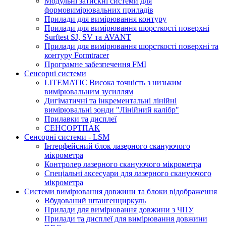
Модульні затискні системи для
формовимірювальних приладів
Прилади для вимірювання контуру
Прилади для вимірювання шорсткості поверхні
Surftest SJ, SV та AVANT
Прилади для вимірювання шорсткості поверхні та
контуру Formtracer
Програмне забезпечення FMI
Сенсорні системи
LITEMATIC Висока точність з низьким
вимірювальним зусиллям
Дигіматичні та інкрементальні лінійні
вимірювальні зонди "Лінійний калібр"
Прилавки та дисплеї
СЕНСОРТПАК
Сенсорні системи - LSM
Інтерфейсний блок лазерного скануючого
мікрометра
Контролер лазерного скануючого мікрометра
Спеціальні аксесуари для лазерного скануючого
мікрометра
Системи вимірювання довжини та блоки відображення
Вбудований штангенциркуль
Прилади для вимірювання довжини з ЧПУ
Прилади та дисплеї для вимірювання довжини