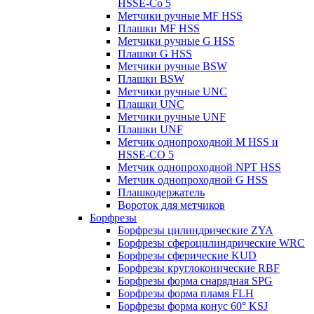
HSSE-Co 5
Метчики ручные MF HSS
Плашки MF HSS
Метчики ручные G HSS
Плашки G HSS
Метчики ручные BSW
Плашки BSW
Метчики ручные UNC
Плашки UNC
Метчики ручные UNF
Плашки UNF
Метчик однопроходной M HSS и
HSSE-CO 5
Метчик однопроходной NPT HSS
Метчик однопроходной G HSS
Плашкодержатель
Вороток для метчиков
Борфрезы
Борфрезы цилиндрические ZYA
Борфрезы сфероцилиндрические WRC
Борфрезы сферические KUD
Борфрезы круглоконические RBF
Борфрезы форма снарядная SPG
Борфрезы форма пламя FLH
Борфрезы форма конус 60° KSJ