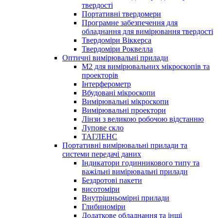
твердості
Портативні твердомери
Програмне забезпечення для
обладнання для вимірювання твердості
Твердоміри Віккерса
Твердоміри Роквелла
Оптичні вимірювальні прилади
M2 для вимірювальних мікроскопів та
проекторів
Інтерферометр
Вбудовані мікроскопи
Вимірювальні мікроскопи
Вимірювальні проектори
Лінзи з великою робочою відстанню
Лупове скло
ТАГЛЕНС
Портативні вимірювальні прилади та
системи передачі даних
Індикатори годинникового типу та
важільні вимірювальні прилади
Бездротові пакети
висотоміри
Внутрішньомірні прилади
Глибиноміри
Додаткове обладнання та інші