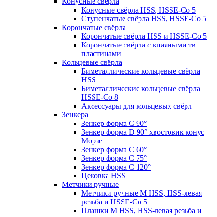
Конусные свёрла
Конусные свёрла HSS, HSSE-Co 5
Ступенчатые свёрла HSS, HSSE-Co 5
Корончатые свёрла
Корончатые свёрла HSS и HSSE-Co 5
Корончатые свёрла с впаяными тв.
пластинами
Кольцевые свёрла
Биметаллические кольцевые свёрла
HSS
Биметаллические кольцевые свёрла
HSSE-Co 8
Аксессуары для кольцевых свёрл
Зенкера
Зенкер форма С 90°
Зенкер форма D 90° хвостовик конус
Морзе
Зенкер форма С 60°
Зенкер форма С 75°
Зенкер форма С 120°
Цековка HSS
Метчики ручные
Метчики ручные M HSS, HSS-левая
резьба и HSSE-Co 5
Плашки M HSS, HSS-левая резьба и