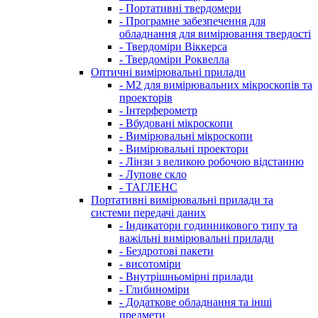
- Портативні твердомери
- Програмне забезпечення для
обладнання для вимірювання твердості
- Твердоміри Віккерса
- Твердоміри Роквелла
Оптичні вимірювальні прилади
- M2 для вимірювальних мікроскопів та
проекторів
- Інтерферометр
- Вбудовані мікроскопи
- Вимірювальні мікроскопи
- Вимірювальні проектори
- Лінзи з великою робочою відстанню
- Лупове скло
- ТАГЛЕНС
Портативні вимірювальні прилади та
системи передачі даних
- Індикатори годинникового типу та
важільні вимірювальні прилади
- Бездротові пакети
- висотоміри
- Внутрішньомірні прилади
- Глибиноміри
- Додаткове обладнання та інші
предмети