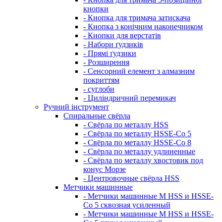
кнопки
- Кнопка для тримача затискача
- Кнопка з конічним наконечником
- Кнопки для верстатів
- Набори ґудзиків
- Прямі ґудзики
- Розширення
- Сенсорний елемент з алмазним
покриттям
- суглоби
- Циліндричний перемикач
Ручний інструмент
Спиральные свёрла
- Свёрла по металлу HSS
- Свёрла по металлу HSSE-Co 5
- Свёрла по металлу HSSE-Co 8
- Свёрла по металлу удлиненные
- Свёрла по металлу хвостовик под
конус Морзе
- Центровочные свёрла HSS
Метчики машинные
- Метчики машинные M HSS и HSSE-
Co 5 сквозная усиленный
- Метчики машинные M HSS и HSSE-