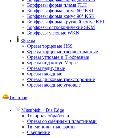
Борфрезы форма пламя FLH
Борфрезы форма конус 60° KSJ
Борфрезы форма конус 90° KSK
Борфрезы форма круглый конус KEL
Борфрезы остроконичекие SKM
Борфрезы угловые WKN
Фрезы
Фрезы торцевые HSS
Фрезы торцевые твердосплавные
Фрезы угловые и Т-образные
Фрезы под конус Морзе
Фрезы радиусные
Фрезы насадные
Фрезы дисковые трехсторонние
Фрезы насадные угловые
Тв.сплав
Mitsubishi - Dia Edge
Токарная обработка
Фрезы со сменными пластинами
Тв. монолитные фрезы
Сверление