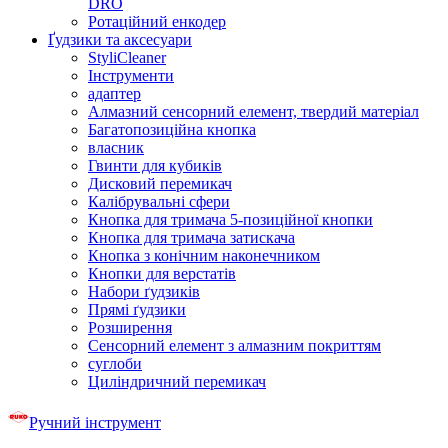
DRO
Ротаційний енкодер
Ґудзики та аксесуари
StyliCleaner
Інструменти
адаптер
Алмазний сенсорний елемент, твердий матеріал
Багатопозиційна кнопка
власник
Гвинти для кубиків
Дисковий перемикач
Калібрувальні сфери
Кнопка для тримача 5-позиційної кнопки
Кнопка для тримача затискача
Кнопка з конічним наконечником
Кнопки для верстатів
Набори ґудзиків
Прямі ґудзики
Розширення
Сенсорний елемент з алмазним покриттям
суглоби
Циліндричний перемикач
Ручний інструмент