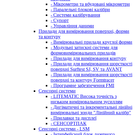
- Мікрометри та вбудовані мікрометри
- Паралельні блокові калібри
- Системи калібрування
- Супорт
- Управління даними
Прилади для вимірювання поверхні, форми
та контуру
- Вимірювальні прилади круглої форми
- Модульні затискні системи для
формовимірювальних приладів
- Прилади для вимірювання контуру
- Прилади для вимірювання шорсткості
поверхні Surftest SJ, SV та AVANT
- Прилади для вимірювання шорсткості
поверхні та контуру Formtracer
- Програмне забезпечення FMI
Сенсорні системи
- LITEMATIC Висока точність з
низьким вимірювальним зусиллям
- Дигіматичні та інкрементальні лінійні
вимірювальні зонди "Лінійний калібр"
- Прилавки та дисплеї
- СЕНСОРТПАК
Сенсорні системи - LSM
- Інтерфейсний блок лазерного