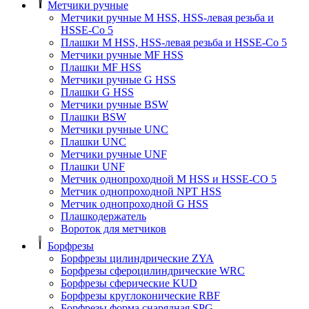
Метчики ручные
Метчики ручные M HSS, HSS-левая резьба и
HSSE-Co 5
Плашки M HSS, HSS-левая резьба и HSSE-Co 5
Метчики ручные MF HSS
Плашки MF HSS
Метчики ручные G HSS
Плашки G HSS
Метчики ручные BSW
Плашки BSW
Метчики ручные UNC
Плашки UNC
Метчики ручные UNF
Плашки UNF
Метчик однопроходной M HSS и HSSE-CO 5
Метчик однопроходной NPT HSS
Метчик однопроходной G HSS
Плашкодержатель
Вороток для метчиков
Борфрезы
Борфрезы цилиндрические ZYA
Борфрезы сфероцилиндрические WRC
Борфрезы сферические KUD
Борфрезы круглоконические RBF
Борфрезы форма снарядная SPG