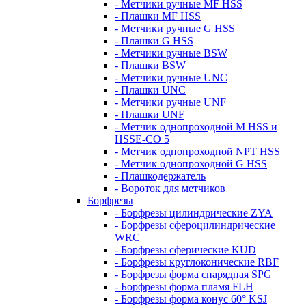
- Метчики ручные MF HSS
- Плашки MF HSS
- Метчики ручные G HSS
- Плашки G HSS
- Метчики ручные BSW
- Плашки BSW
- Метчики ручные UNC
- Плашки UNC
- Метчики ручные UNF
- Плашки UNF
- Метчик однопроходной M HSS и
HSSE-CO 5
- Метчик однопроходной NPT HSS
- Метчик однопроходной G HSS
- Плашкодержатель
- Вороток для метчиков
Борфрезы
- Борфрезы цилиндрические ZYA
- Борфрезы сфероцилиндрические
WRC
- Борфрезы сферические KUD
- Борфрезы круглоконические RBF
- Борфрезы форма снарядная SPG
- Борфрезы форма пламя FLH
- Борфрезы форма конус 60° KSJ