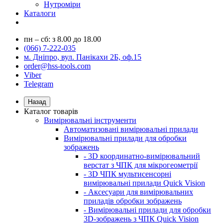
Нутроміри
Каталоги
пн – сб: з 8.00 до 18.00
(066) 7-222-035
м. Дніпро, вул. Панікахи 2Б, оф.15
order@hss-tools.com
Viber
Telegram
Назад
Каталог товарів
Вимірювальні інструменти
Автоматизовані вимірювальні прилади
Вимірювальні прилади для обробки
зображень
- 3D координатно-вимірювальний
верстат з ЧПК для мікрогеометрії
- 3D ЧПК мультисенсорні
вимірювальні прилади Quick Vision
- Аксесуари для вимірювальних
приладів обробки зображень
- Вимірювальні прилади для обробки
3D-зображень з ЧПК Quick Vision