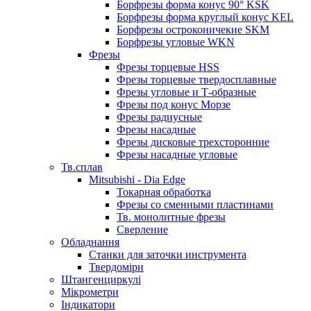
Борфрезы форма конус 90° KSK
Борфрезы форма круглый конус KEL
Борфрезы остроконичекие SKM
Борфрезы угловые WKN
Фрезы
Фрезы торцевые HSS
Фрезы торцевые твердосплавные
Фрезы угловые и Т-образные
Фрезы под конус Морзе
Фрезы радиусные
Фрезы насадные
Фрезы дисковые трехсторонние
Фрезы насадные угловые
Тв.сплав
Mitsubishi - Dia Edge
Токарная обработка
Фрезы со сменными пластинами
Тв. монолитные фрезы
Сверление
Обладнання
Станки для заточки инструмента
Твердоміри
Штангенциркулі
Мікрометри
Індикатори