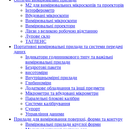
M2 для вимірювальних мікроскопів та проекторів
Інтерферометр
Вбудовані мікроскопи
Вимірювальні мікроскопи
Вимірювальні проектори
Лінзи з великою робочою відстанню
Лупове скло
ТАГЛЕНС
Портативні вимірювальні прилади та системи передачі
даних
Індикатори годинникового типу та важільні
вимірювальні прилади
Бездротові пакети
висотоміри
Внутрішньомірні прилади
Глибиноміри
Додаткове обладнання та інші предмети
Мікрометри та вбудовані мікрометри
Паралельні блокові калібри
Системи калібрування
Супорт
Управління даними
Прилади для вимірювання поверхні, форми та контуру
Вимірювальні прилади круглої форми