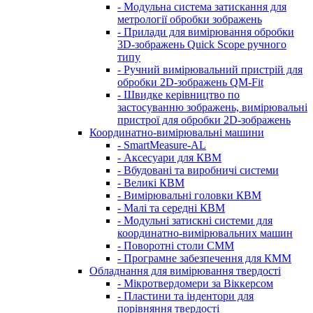
- Модульна система затискання для
метрології обробки зображень
- Прилади для вимірювання обробки
3D-зображень Quick Scope ручного
типу
- Ручний вимірювальний пристрій для
обробки 2D-зображень QM-Fit
- Швидке керівництво по
застосуванню зображень, вимірювальні
пристрої для обробки 2D-зображень
Координатно-вимірювальні машини
- SmartMeasure-AL
- Аксесуари для КВМ
- Вбудовані та виробничі системи
- Великі КВМ
- Вимірювальні головки КВМ
- Малі та середні КВМ
- Модульні затискні системи для
координатно-вимірювальних машин
- Поворотні столи CMM
- Програмне забезпечення для КММ
Обладнання для вимірювання твердості
- Мікротвердомери за Віккерсом
- Пластини та індентори для
порівняння твердості