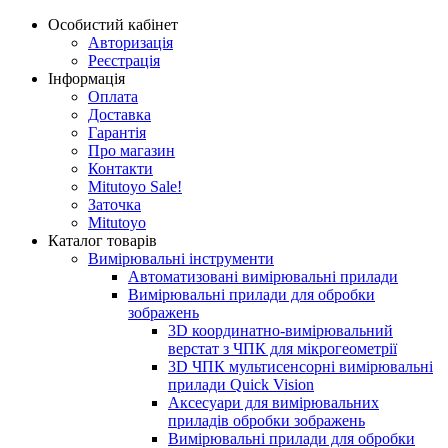
Особистий кабінет
Авторизація
Реєстрація
Інформація
Оплата
Доставка
Гарантія
Про магазин
Контакти
Mitutoyo Sale!
Заточка
Mitutoyo
Каталог товарів
Вимірювальні інструменти
Автоматизовані вимірювальні прилади
Вимірювальні прилади для обробки
зображень
3D координатно-вимірювальний
верстат з ЧПК для мікрогеометрії
3D ЧПК мультисенсорні вимірювальні
прилади Quick Vision
Аксесуари для вимірювальних
приладів обробки зображень
Вимірювальні прилади для обробки