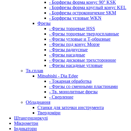
- Борфрезы форма конус 90° KSK
- Борфрезы форма круглый конус KEL
- Борфрезы остроконичекие SKM
- Борфрезы угловые WKN
Фрезы
- Фрезы торцевые HSS
- Фрезы торцевые твердосплавные
- Фрезы угловые и Т-образные
- Фрезы под конус Морзе
- Фрезы радиусные
- Фрезы насадные
- Фрезы дисковые трехсторонние
- Фрезы насадные угловые
Тв.сплав
Mitsubishi - Dia Edge
- Токарная обработка
- Фрезы со сменными пластинами
- Тв. монолитные фрезы
- Сверление
Обладнання
Станки для заточки инструмента
Твердоміри
Штангенциркулі
Мікрометри
Індикатори