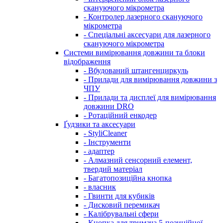
скануючого мікрометра
- Контролер лазерного скануючого
мікрометра
- Спеціальні аксесуари для лазерного
скануючого мікрометра
Системи вимірювання довжини та блоки
відображення
- Вбудований штангенциркуль
- Прилади для вимірювання довжини з
ЧПУ
- Прилади та дисплеї для вимірювання
довжини DRO
- Ротаційний енкодер
Ґудзики та аксесуари
- StyliCleaner
- Інструменти
- адаптер
- Алмазний сенсорний елемент,
твердий матеріал
- Багатопозиційна кнопка
- власник
- Гвинти для кубиків
- Дисковий перемикач
- Калібрувальні сфери
- Кнопка для тримача 5-позиційної