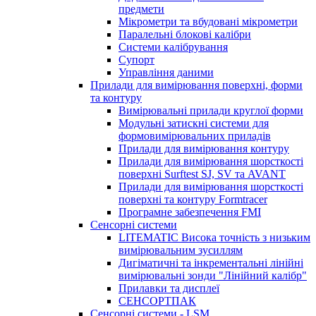
предмети
Мікрометри та вбудовані мікрометри
Паралельні блокові калібри
Системи калібрування
Супорт
Управління даними
Прилади для вимірювання поверхні, форми
та контуру
Вимірювальні прилади круглої форми
Модульні затискні системи для
формовимірювальних приладів
Прилади для вимірювання контуру
Прилади для вимірювання шорсткості
поверхні Surftest SJ, SV та AVANT
Прилади для вимірювання шорсткості
поверхні та контуру Formtracer
Програмне забезпечення FMI
Сенсорні системи
LITEMATIC Висока точність з низьким
вимірювальним зусиллям
Дигіматичні та інкрементальні лінійні
вимірювальні зонди "Лінійний калібр"
Прилавки та дисплеї
СЕНСОРТПАК
Сенсорні системи - LSM