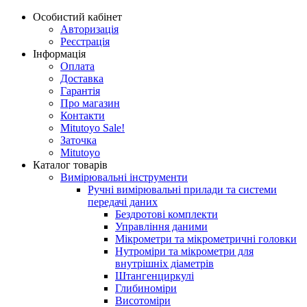
Особистий кабінет
Авторизація
Реєстрація
Інформація
Оплата
Доставка
Гарантія
Про магазин
Контакти
Mitutoyo Sale!
Заточка
Mitutoyo
Каталог товарів
Вимірювальні інструменти
Ручні вимірювальні прилади та системи
передачі даних
Бездротові комплекти
Управління даними
Мікрометри та мікрометричні головки
Нутроміри та мікрометри для
внутрішніх діаметрів
Штангенциркулі
Глибиноміри
Висотоміри