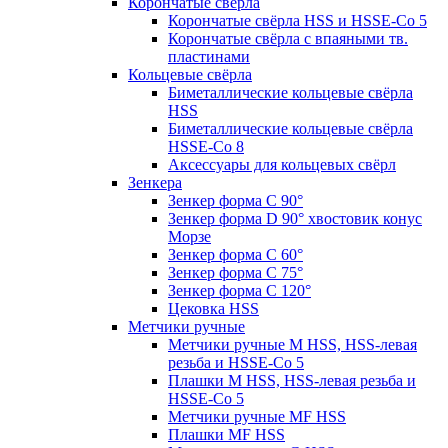
Корончатые свёрла
Корончатые свёрла HSS и HSSE-Co 5
Корончатые свёрла с впаяными тв.
пластинами
Кольцевые свёрла
Биметаллические кольцевые свёрла
HSS
Биметаллические кольцевые свёрла
HSSE-Co 8
Аксессуары для кольцевых свёрл
Зенкера
Зенкер форма С 90°
Зенкер форма D 90° хвостовик конус
Морзе
Зенкер форма С 60°
Зенкер форма С 75°
Зенкер форма С 120°
Цековка HSS
Метчики ручные
Метчики ручные M HSS, HSS-левая
резьба и HSSE-Co 5
Плашки M HSS, HSS-левая резьба и
HSSE-Co 5
Метчики ручные MF HSS
Плашки MF HSS