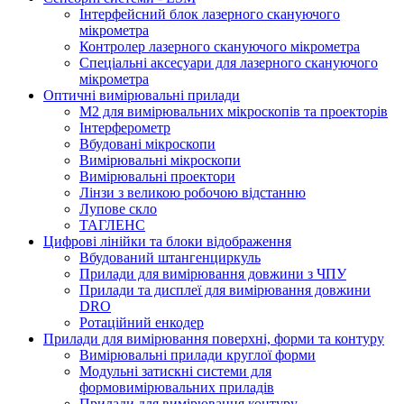
Інтерфейсний блок лазерного скануючого
мікрометра
Контролер лазерного скануючого мікрометра
Спеціальні аксесуари для лазерного скануючого
мікрометра
Оптичні вимірювальні прилади
M2 для вимірювальних мікроскопів та проекторів
Інтерферометр
Вбудовані мікроскопи
Вимірювальні мікроскопи
Вимірювальні проектори
Лінзи з великою робочою відстанню
Лупове скло
ТАГЛЕНС
Цифрові лінійки та блоки відображення
Вбудований штангенциркуль
Прилади для вимірювання довжини з ЧПУ
Прилади та дисплеї для вимірювання довжини
DRO
Ротаційний енкодер
Прилади для вимірювання поверхні, форми та контуру
Вимірювальні прилади круглої форми
Модульні затискні системи для
формовимірювальних приладів
Прилади для вимірювання контуру