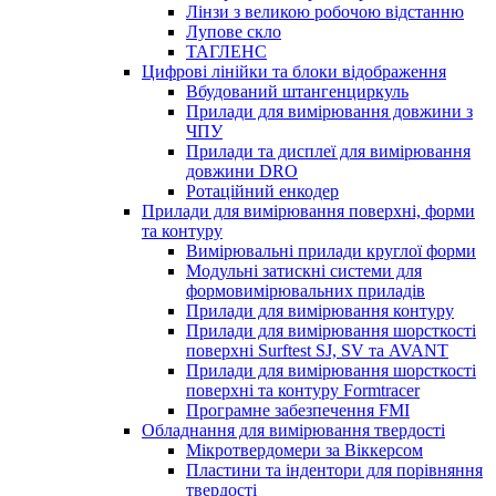
Лінзи з великою робочою відстанню
Лупове скло
ТАГЛЕНС
Цифрові лінійки та блоки відображення
Вбудований штангенциркуль
Прилади для вимірювання довжини з
ЧПУ
Прилади та дисплеї для вимірювання
довжини DRO
Ротаційний енкодер
Прилади для вимірювання поверхні, форми
та контуру
Вимірювальні прилади круглої форми
Модульні затискні системи для
формовимірювальних приладів
Прилади для вимірювання контуру
Прилади для вимірювання шорсткості
поверхні Surftest SJ, SV та AVANT
Прилади для вимірювання шорсткості
поверхні та контуру Formtracer
Програмне забезпечення FMI
Обладнання для вимірювання твердості
Мікротвердомери за Віккерсом
Пластини та індентори для порівняння
твердості