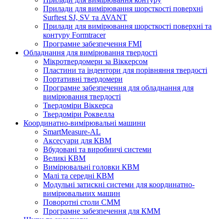
Прилади для вимірювання шорсткості поверхні
Surftest SJ, SV та AVANT
Прилади для вимірювання шорсткості поверхні та
контуру Formtracer
Програмне забезпечення FMI
Обладнання для вимірювання твердості
Мікротвердомери за Віккерсом
Пластини та індентори для порівняння твердості
Портативні твердомери
Програмне забезпечення для обладнання для
вимірювання твердості
Твердоміри Віккерса
Твердоміри Роквелла
Координатно-вимірювальні машини
SmartMeasure-AL
Аксесуари для КВМ
Вбудовані та виробничі системи
Великі КВМ
Вимірювальні головки КВМ
Малі та середні КВМ
Модульні затискні системи для координатно-
вимірювальних машин
Поворотні столи CMM
Програмне забезпечення для КММ