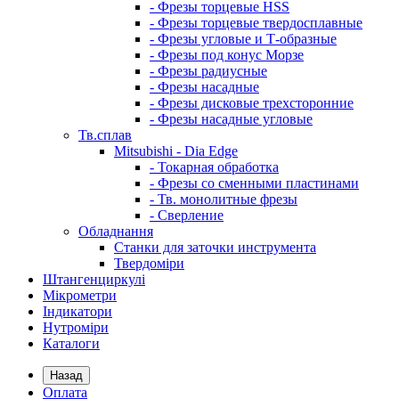
- Фрезы торцевые HSS
- Фрезы торцевые твердосплавные
- Фрезы угловые и Т-образные
- Фрезы под конус Морзе
- Фрезы радиусные
- Фрезы насадные
- Фрезы дисковые трехсторонние
- Фрезы насадные угловые
Тв.сплав
Mitsubishi - Dia Edge
- Токарная обработка
- Фрезы со сменными пластинами
- Тв. монолитные фрезы
- Сверление
Обладнання
Станки для заточки инструмента
Твердоміри
Штангенциркулі
Мікрометри
Індикатори
Нутроміри
Каталоги
Назад
Оплата