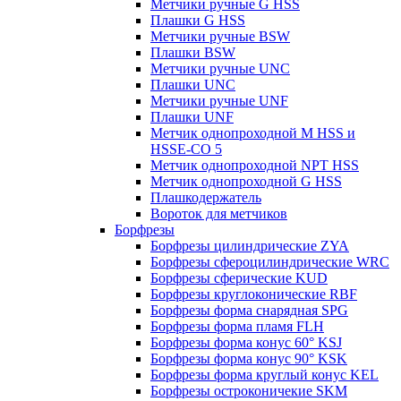
Метчики ручные G HSS
Плашки G HSS
Метчики ручные BSW
Плашки BSW
Метчики ручные UNC
Плашки UNC
Метчики ручные UNF
Плашки UNF
Метчик однопроходной M HSS и
HSSE-CO 5
Метчик однопроходной NPT HSS
Метчик однопроходной G HSS
Плашкодержатель
Вороток для метчиков
Борфрезы
Борфрезы цилиндрические ZYA
Борфрезы сфероцилиндрические WRC
Борфрезы сферические KUD
Борфрезы круглоконические RBF
Борфрезы форма снарядная SPG
Борфрезы форма пламя FLH
Борфрезы форма конус 60° KSJ
Борфрезы форма конус 90° KSK
Борфрезы форма круглый конус KEL
Борфрезы остроконичекие SKM