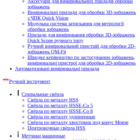
Аксесуари для вимірювальних приладів обробки
зображень
Вимірювальні прилади для обробки 3D-зображень
з ЧПК Quick Vision
Модульна система затискання для метрології
обробки зображень
Прилади для вимірювання обробки 3D-зображень
Quick Scope ручного типу
Ручний вимірювальний пристрій для обробки 2D-
зображень QM-Fit
Швидке керівництво по застосуванню зображень,
вимірювальні пристрої для обробки 2D-зображень
Автоматизовані вимірювальні прилади
Ручний інструмент
Спиральные свёрла
Свёрла по металлу HSS
Свёрла по металлу HSSE-Co 5
Свёрла по металлу HSSE-Co 8
Свёрла по металлу удлиненные
Свёрла по металлу хвостовик под конус Морзе
Центровочные свёрла HSS
Метчики машинные