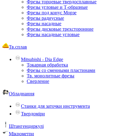
Фрезы торцевые твердосплавные
Фрезы угловые и Т-образные
Фрезы под конус Морзе
Фрезы радиусные
Фрезы насадные
Фрезы дисковые трехсторонние
Фрезы насадные угловые
Тв.сплав
Mitsubishi - Dia Edge
Токарная обработка
Фрезы со сменными пластинами
Тв. монолитные фрезы
Сверление
Обладнання
Станки для заточки инструмента
Твердоміри
Штангенциркулі
Мікрометри