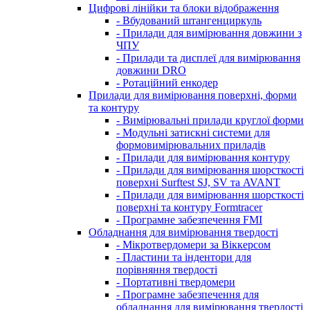
Цифрові лінійки та блоки відображення
- Вбудований штангенциркуль
- Прилади для вимірювання довжини з
ЧПУ
- Прилади та дисплеї для вимірювання
довжини DRO
- Ротаційний енкодер
Прилади для вимірювання поверхні, форми
та контуру
- Вимірювальні прилади круглої форми
- Модульні затискні системи для
формовимірювальних приладів
- Прилади для вимірювання контуру
- Прилади для вимірювання шорсткості
поверхні Surftest SJ, SV та AVANT
- Прилади для вимірювання шорсткості
поверхні та контуру Formtracer
- Програмне забезпечення FMI
Обладнання для вимірювання твердості
- Мікротвердомери за Віккерсом
- Пластини та індентори для
порівняння твердості
- Портативні твердомери
- Програмне забезпечення для
обладнання для вимірювання твердості