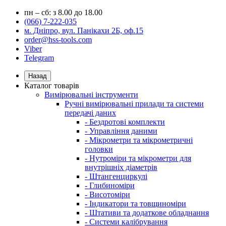
пн – сб: з 8.00 до 18.00
(066) 7-222-035
м. Дніпро, вул. Панікахи 2Б, оф.15
order@hss-tools.com
Viber
Telegram
Назад
Каталог товарів
Вимірювальні інструменти
Ручні вимірювальні прилади та системи
передачі даних
- Бездротові комплекти
- Управління даними
- Мікрометри та мікрометричні
головки
- Нутроміри та мікрометри для
внутрішніх діаметрів
- Штангенциркулі
- Глибиноміри
- Висотоміри
- Індикатори та товщиноміри
- Штативи та додаткове обладнання
- Системи калібрування