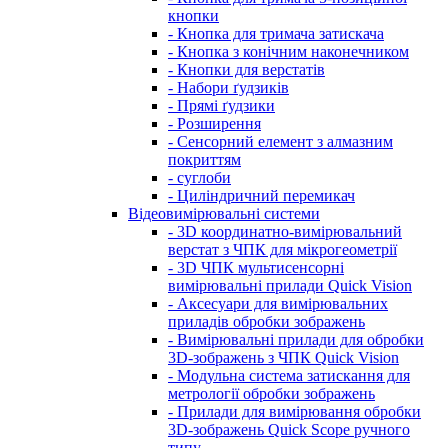
кнопки
- Кнопка для тримача затискача
- Кнопка з конічним наконечником
- Кнопки для верстатів
- Набори ґудзиків
- Прямі ґудзики
- Розширення
- Сенсорний елемент з алмазним
покриттям
- суглоби
- Циліндричний перемикач
Відеовимірювальні системи
- 3D координатно-вимірювальний
верстат з ЧПК для мікрогеометрії
- 3D ЧПК мультисенсорні
вимірювальні прилади Quick Vision
- Аксесуари для вимірювальних
приладів обробки зображень
- Вимірювальні прилади для обробки
3D-зображень з ЧПК Quick Vision
- Модульна система затискання для
метрології обробки зображень
- Прилади для вимірювання обробки
3D-зображень Quick Scope ручного
типу