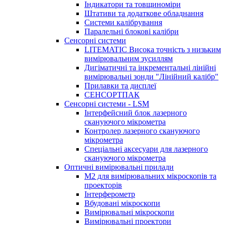
Індикатори та товщиноміри
Штативи та додаткове обладнання
Системи калібрування
Паралельні блокові калібри
Сенсорні системи
LITEMATIC Висока точність з низьким
вимірювальним зусиллям
Дигіматичні та інкрементальні лінійні
вимірювальні зонди "Лінійний калібр"
Прилавки та дисплеї
СЕНСОРТПАК
Сенсорні системи - LSM
Інтерфейсний блок лазерного
скануючого мікрометра
Контролер лазерного скануючого
мікрометра
Спеціальні аксесуари для лазерного
скануючого мікрометра
Оптичні вимірювальні прилади
M2 для вимірювальних мікроскопів та
проекторів
Інтерферометр
Вбудовані мікроскопи
Вимірювальні мікроскопи
Вимірювальні проектори