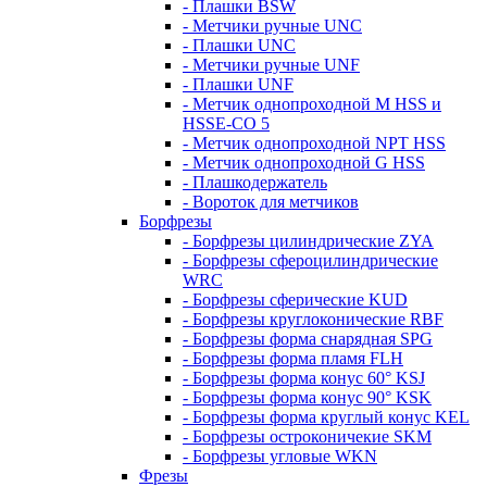
- Плашки BSW
- Метчики ручные UNC
- Плашки UNC
- Метчики ручные UNF
- Плашки UNF
- Метчик однопроходной M HSS и
HSSE-CO 5
- Метчик однопроходной NPT HSS
- Метчик однопроходной G HSS
- Плашкодержатель
- Вороток для метчиков
Борфрезы
- Борфрезы цилиндрические ZYA
- Борфрезы сфероцилиндрические
WRC
- Борфрезы сферические KUD
- Борфрезы круглоконические RBF
- Борфрезы форма снарядная SPG
- Борфрезы форма пламя FLH
- Борфрезы форма конус 60° KSJ
- Борфрезы форма конус 90° KSK
- Борфрезы форма круглый конус KEL
- Борфрезы остроконичекие SKM
- Борфрезы угловые WKN
Фрезы