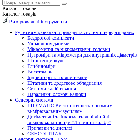
Каталог
товарів
Каталог
товарів
Вимірювальні інструменти
Ручні вимірювальні прилади та системи передачі даних
Бездротові комплекти
Управління даними
Мікрометри та мікрометричні головки
Нутроміри та мікрометри для внутрішніх діаметрів
Штангенциркулі
Глибиноміри
Висотоміри
Індикатори та товщиноміри
Штативи та додаткове обладнання
Системи калібрування
Паралельні блокові калібри
Сенсорні системи
LITEMATIC Висока точність з низьким
вимірювальним зусиллям
Дигіматичні та інкрементальні лінійні
вимірювальні зонди "Лінійний калібр"
Прилавки та дисплеї
СЕНСОРТПАК
Сенсорні системи - LSM