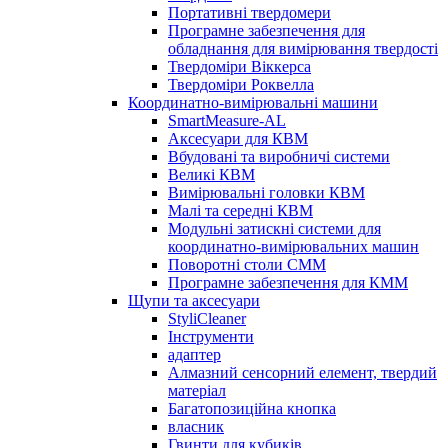
Портативні твердомери
Програмне забезпечення для
обладнання для вимірювання твердості
Твердоміри Віккерса
Твердоміри Роквелла
Координатно-вимірювальні машини
SmartMeasure-AL
Аксесуари для КВМ
Вбудовані та виробничі системи
Великі КВМ
Вимірювальні головки КВМ
Малі та середні КВМ
Модульні затискні системи для
координатно-вимірювальних машин
Поворотні столи CMM
Програмне забезпечення для КММ
Щупи та аксесуари
StyliCleaner
Інструменти
адаптер
Алмазний сенсорний елемент, твердий
матеріал
Багатопозиційна кнопка
власник
Гвинти для кубиків