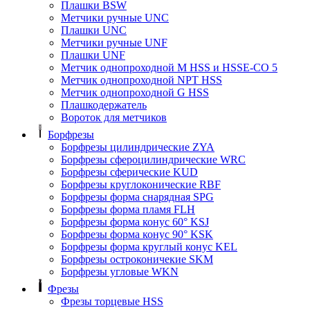
Плашки BSW
Метчики ручные UNC
Плашки UNC
Метчики ручные UNF
Плашки UNF
Метчик однопроходной M HSS и HSSE-CO 5
Метчик однопроходной NPT HSS
Метчик однопроходной G HSS
Плашкодержатель
Вороток для метчиков
Борфрезы
Борфрезы цилиндрические ZYA
Борфрезы сфероцилиндрические WRC
Борфрезы сферические KUD
Борфрезы круглоконические RBF
Борфрезы форма снарядная SPG
Борфрезы форма пламя FLH
Борфрезы форма конус 60° KSJ
Борфрезы форма конус 90° KSK
Борфрезы форма круглый конус KEL
Борфрезы остроконичекие SKM
Борфрезы угловые WKN
Фрезы
Фрезы торцевые HSS