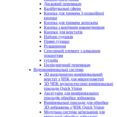
Дисковий перемикач
Калібрувальні сфери
Кнопка для тримача 5-позиційної
кнопки
Кнопка для тримача затискача
Кнопка з конічним наконечником
Кнопки для верстатів
Набори ґудзиків
Прямі ґудзики
Розширення
Сенсорний елемент з алмазним
покриттям
суглоби
Циліндричний перемикач
Відеовимірювальні системи
3D координатно-вимірювальний
верстат з ЧПК для мікрогеометрії
3D ЧПК мультисенсорні вимірювальні
прилади Quick Vision
Аксесуари для вимірювальних
приладів обробки зображень
Вимірювальні прилади для обробки
3D-зображень з ЧПК Quick Vision
Модульна система затискання для
метрології обробки зображень