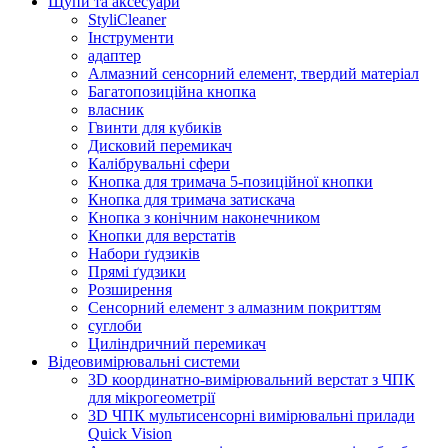
Щупи та аксесуари
StyliCleaner
Інструменти
адаптер
Алмазний сенсорний елемент, твердий матеріал
Багатопозиційна кнопка
власник
Гвинти для кубиків
Дисковий перемикач
Калібрувальні сфери
Кнопка для тримача 5-позиційної кнопки
Кнопка для тримача затискача
Кнопка з конічним наконечником
Кнопки для верстатів
Набори ґудзиків
Прямі ґудзики
Розширення
Сенсорний елемент з алмазним покриттям
суглоби
Циліндричний перемикач
Відеовимірювальні системи
3D координатно-вимірювальний верстат з ЧПК
для мікрогеометрії
3D ЧПК мультисенсорні вимірювальні прилади
Quick Vision