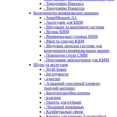
- Твердоміри Віккерса
- Твердоміри Роквелла
Координатно-вимірювальні машини
- SmartMeasure-AL
- Аксесуари для КВМ
- Вбудовані та виробничі системи
- Великі КВМ
- Вимірювальні головки КВМ
- Малі та середні КВМ
- Модульні затискні системи для
координатно-вимірювальних машин
- Поворотні столи CMM
- Програмне забезпечення для КММ
Щупи та аксесуари
- StyliCleaner
- Інструменти
- адаптер
- Алмазний сенсорний елемент,
твердий матеріал
- Багатопозиційна кнопка
- власник
- Гвинти для кубиків
- Дисковий перемикач
- Калібрувальні сфери
- Кнопка для тримача 5-позиційної