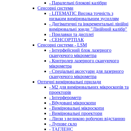
- Паралельні блокові калібри
Сенсорні системи
- LITEMATIC Висока точність з
низьким вимірювальним зусиллям
- Дигіматичні та інкрементальні лінійні
вимірювальні зонди "Лінійний калібр"
- Прилавки та дисплеї
- СЕНСОРТПАК
Сенсорні системи - LSM
- Інтерфейсний блок лазерного
скануючого мікрометра
- Контролер лазерного скануючого
мікрометра
- Спеціальні аксесуари для лазерного
скануючого мікрометра
Оптичні вимірювальні прилади
- M2 для вимірювальних мікроскопів та
проекторів
- Інтерферометр
- Вбудовані мікроскопи
- Вимірювальні мікроскопи
- Вимірювальні проектори
- Лінзи з великою робочою відстанню
- Лупове скло
- ТАГЛЕНС