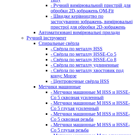
- Ручний вимірювальний пристрій для
обробки 2D-зображень QM-Fit
- Швидке керівництво по
застосуванню зображень, вимірювальні
пристрої для обробки 2D-зображень
Автоматизовані вимірювальні прилади
Ручний інструмент
Спиральные свёрла
- Свёрла по металлу HSS
- Свёрла по металлу HSSE-Co 5
- Свёрла по металлу HSSE-Co 8
- Свёрла по металлу удлиненные
- Свёрла по металлу хвостовик под
конус Морзе
- Центровочные свёрла HSS
Метчики машинные
- Метчики машинные M HSS и HSSE-
Co 5 сквозная усиленный
- Метчики машинные M HSS и HSSE-
Co 5 глухая усиленный
- Метчики машинные M HSS и HSSE-
Co 5 сквозная резьба
- Метчики машинные M HSS и HSSE-
Co 5 глухая резьба