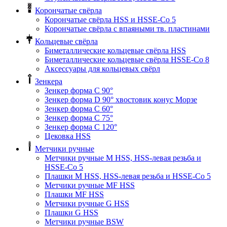
Корончатые свёрла
Корончатые свёрла HSS и HSSE-Co 5
Корончатые свёрла с впаяными тв. пластинами
Кольцевые свёрла
Биметаллические кольцевые свёрла HSS
Биметаллические кольцевые свёрла HSSE-Co 8
Аксессуары для кольцевых свёрл
Зенкера
Зенкер форма С 90°
Зенкер форма D 90° хвостовик конус Морзе
Зенкер форма С 60°
Зенкер форма С 75°
Зенкер форма С 120°
Цековка HSS
Метчики ручные
Метчики ручные M HSS, HSS-левая резьба и
HSSE-Co 5
Плашки M HSS, HSS-левая резьба и HSSE-Co 5
Метчики ручные MF HSS
Плашки MF HSS
Метчики ручные G HSS
Плашки G HSS
Метчики ручные BSW