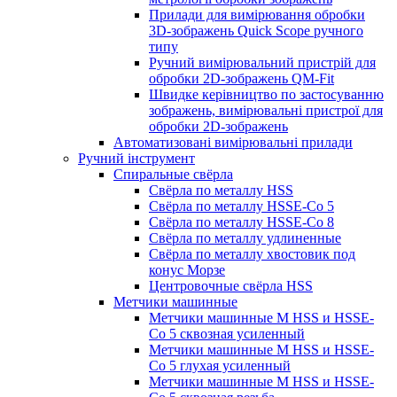
Прилади для вимірювання обробки
3D-зображень Quick Scope ручного
типу
Ручний вимірювальний пристрій для
обробки 2D-зображень QM-Fit
Швидке керівництво по застосуванню
зображень, вимірювальні пристрої для
обробки 2D-зображень
Автоматизовані вимірювальні прилади
Ручний інструмент
Спиральные свёрла
Свёрла по металлу HSS
Свёрла по металлу HSSE-Co 5
Свёрла по металлу HSSE-Co 8
Свёрла по металлу удлиненные
Свёрла по металлу хвостовик под
конус Морзе
Центровочные свёрла HSS
Метчики машинные
Метчики машинные M HSS и HSSE-
Co 5 сквозная усиленный
Метчики машинные M HSS и HSSE-
Co 5 глухая усиленный
Метчики машинные M HSS и HSSE-