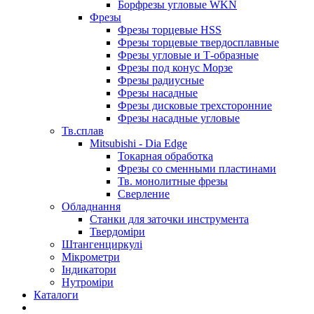
Борфрезы угловые WKN
Фрезы
Фрезы торцевые HSS
Фрезы торцевые твердосплавные
Фрезы угловые и Т-образные
Фрезы под конус Морзе
Фрезы радиусные
Фрезы насадные
Фрезы дисковые трехсторонние
Фрезы насадные угловые
Тв.сплав
Mitsubishi - Dia Edge
Токарная обработка
Фрезы со сменными пластинами
Тв. монолитные фрезы
Сверление
Обладнання
Станки для заточки инструмента
Твердоміри
Штангенциркулі
Мікрометри
Індикатори
Нутроміри
Каталоги