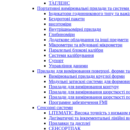
ТАГЛЕНС
Портативні вимірювальні прилади та системи 
Індикатори годинникового типу та важі
Бездротові пакети
висотоміри
Внутрішньомірні прилади
Глибиноміри
Додаткове обладнання та інші предмети
Мікрометри та вбудовані мікрометри
Паралельні блокові калібри
Системи калібрування
Супорт
Управління даними
Прилади для вимірювання поверхні, форми та
Вимірювальні прилади круглої форми
Модульні затискні системи для формов
Прилади для вимірювання контуру
Прилади для вимірювання шорсткості по
Прилади для вимірювання шорсткості пов
Програмне забезпечення FMI
Сенсорні системи
LITEMATIC Висока точність з низьким
Дигіматичні та інкрементальні лінійні 
Прилавки та дисплеї
СЕНСОРТПАК