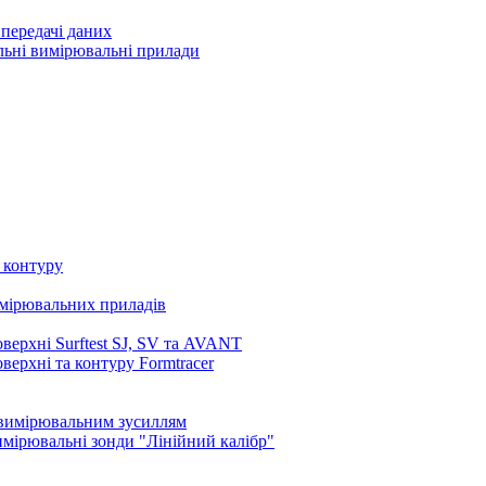
передачі даних
льні вимірювальні прилади
 контуру
имірювальних приладів
верхні Surftest SJ, SV та AVANT
ерхні та контуру Formtracer
 вимірювальним зусиллям
вимірювальні зонди "Лінійний калібр"