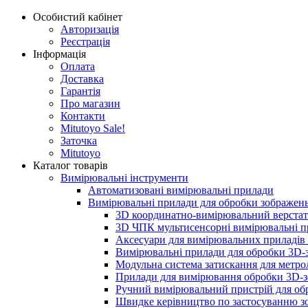
Особистий кабінет
Авторизація
Реєстрація
Інформація
Оплата
Доставка
Гарантія
Про магазин
Контакти
Mitutoyo Sale!
Заточка
Mitutoyo
Каталог товарів
Вимірювальні інструменти
Автоматизовані вимірювальні прилади
Вимірювальні прилади для обробки зображен
3D координатно-вимірювальний верстат 
3D ЧПК мультисенсорні вимірювальні пр
Аксесуари для вимірювальних приладів
Вимірювальні прилади для обробки 3D-з
Модульна система затискання для метро
Прилади для вимірювання обробки 3D-з
Ручний вимірювальний пристрій для об
Швидке керівництво по застосуванню зо