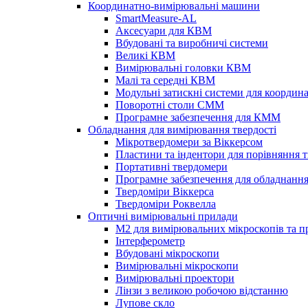
Координатно-вимірювальні машини
SmartMeasure-AL
Аксесуари для КВМ
Вбудовані та виробничі системи
Великі КВМ
Вимірювальні головки КВМ
Малі та середні КВМ
Модульні затискні системи для коорди
Поворотні столи CMM
Програмне забезпечення для КММ
Обладнання для вимірювання твердості
Мікротвердомери за Віккерсом
Пластини та індентори для порівняння т
Портативні твердомери
Програмне забезпечення для обладнання
Твердоміри Віккерса
Твердоміри Роквелла
Оптичні вимірювальні прилади
M2 для вимірювальних мікроскопів та п
Інтерферометр
Вбудовані мікроскопи
Вимірювальні мікроскопи
Вимірювальні проектори
Лінзи з великою робочою відстанню
Лупове скло