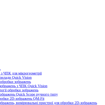
ь
з ЧПК для мікрогеометрії
илади Quick Vision
 обробки зображень
ображень з ЧПК Quick Vision
логії обробки зображень
ображень Quick Scope ручного типу
робки 2D-зображень QM-Fit
бражень, вимірювальні пристрої для обробки 2D-зображень