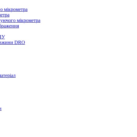
о мікрометра
метра
нуючого мікрометра
браження
ПУ
довжини DRO
атеріал
и