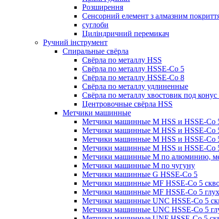
Розширення
Сенсорний елемент з алмазним покритт
суглоби
Циліндричний перемикач
Ручний інструмент
Спиральные свёрла
Свёрла по металлу HSS
Свёрла по металлу HSSE-Co 5
Свёрла по металлу HSSE-Co 8
Свёрла по металлу удлиненные
Свёрла по металлу хвостовик под конус
Центровочные свёрла HSS
Метчики машинные
Метчики машинные M HSS и HSSE-Co 5
Метчики машинные M HSS и HSSE-Co 5
Метчики машинные M HSS и HSSE-Co 5 
Метчики машинные M HSS и HSSE-Co 5 
Метчики машинные M по алюминию, ме
Метчики машинные M по чугуну
Метчики машинные G HSSE-Co 5
Метчики машинные MF HSSE-Co 5 сквоз
Метчики машинные MF HSSE-Co 5 глуха
Метчики машинные UNC HSSE-Co 5 ск
Метчики машинные UNC HSSE-Co 5 гл
Метчики машинные UNF HSSE-Co 5 скв