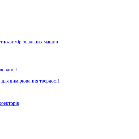
натно-вимірювальних машин
вердості
 для вимірювання твердості
роекторів