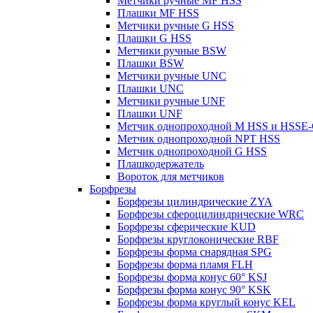
Метчики ручные MF HSS
Плашки MF HSS
Метчики ручные G HSS
Плашки G HSS
Метчики ручные BSW
Плашки BSW
Метчики ручные UNC
Плашки UNC
Метчики ручные UNF
Плашки UNF
Метчик однопроходной M HSS и HSSE
Метчик однопроходной NPT HSS
Метчик однопроходной G HSS
Плашкодержатель
Вороток для метчиков
Борфрезы
Борфрезы цилиндрические ZYA
Борфрезы сфероцилиндрические WRC
Борфрезы сферические KUD
Борфрезы круглоконические RBF
Борфрезы форма снарядная SPG
Борфрезы форма пламя FLH
Борфрезы форма конус 60° KSJ
Борфрезы форма конус 90° KSK
Борфрезы форма круглый конус KEL