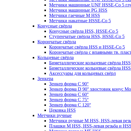
Метчики машинные UNF HSSE-Co 5 гл
Метчики машинные PG HSS
Метчики гаечные M HSS
Метчики накатные HSSE-Co 5
Конусные свёрла
Конусные свёрла HSS, HSSE-Co 5
Ступенчатые свёрла HSS, HSSE-Co 5
Корончатые свёрла
Корончатые свёрла HSS и HSSE-Co 5
Корончатые свёрла с впаяными тв. пла
Кольцевые свёрла
Биметаллические кольцевые свёрла HSS
Биметаллические кольцевые свёрла HSS
Аксессуары для кольцевых свёрл
Зенкера
Зенкер форма С 90°
Зенкер форма D 90° хвостовик конус Мо
Зенкер форма С 60°
Зенкер форма С 75°
Зенкер форма С 120°
Цековка HSS
Метчики ручные
Метчики ручные M HSS, HSS-левая рез
Плашки M HSS, HSS-левая резьба и HS