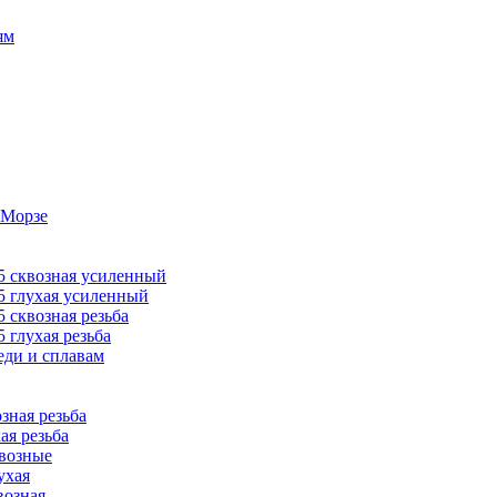
ям
 Морзе
 сквозная усиленный
 глухая усиленный
сквозная резьба
глухая резьба
ди и сплавам
ная резьба
я резьба
возные
ухая
озная