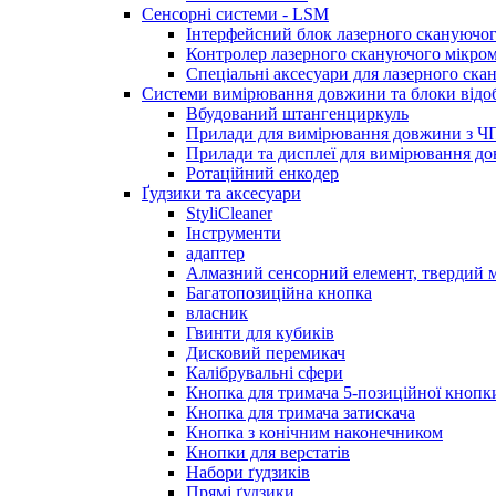
Сенсорні системи - LSM
Інтерфейсний блок лазерного скануючог
Контролер лазерного скануючого мікро
Спеціальні аксесуари для лазерного ска
Системи вимірювання довжини та блоки відо
Вбудований штангенциркуль
Прилади для вимірювання довжини з Ч
Прилади та дисплеї для вимірювання 
Ротаційний енкодер
Ґудзики та аксесуари
StyliCleaner
Інструменти
адаптер
Алмазний сенсорний елемент, твердий м
Багатопозиційна кнопка
власник
Гвинти для кубиків
Дисковий перемикач
Калібрувальні сфери
Кнопка для тримача 5-позиційної кнопк
Кнопка для тримача затискача
Кнопка з конічним наконечником
Кнопки для верстатів
Набори ґудзиків
Прямі ґудзики