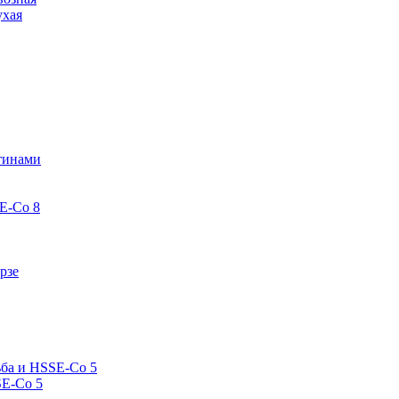
ухая
стинами
E-Co 8
рзе
ьба и HSSE-Co 5
SE-Co 5