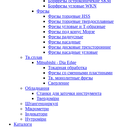
Борфрезы остроконичекие SKM
Борфрезы угловые WKN
Фрезы
Фрезы торцевые HSS
Фрезы торцевые твердосплавные
Фрезы угловые и Т-образные
Фрезы под конус Морзе
Фрезы радиусные
Фрезы насадные
Фрезы дисковые трехсторонние
Фрезы насадные угловые
Тв.сплав
Mitsubishi - Dia Edge
Токарная обработка
Фрезы со сменными пластинами
Тв. монолитные фрезы
Сверление
Обладнання
Станки для заточки инструмента
Твердоміри
Штангенциркулі
Мікрометри
Індикатори
Нутроміри
Каталоги