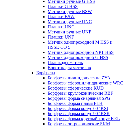
Метчики ручные G HSS
Плашки G HSS
Метчики ручные BSW
Плашки BSW
Метчики ручные UNC
Плашки UNC
Метчики ручные UNF
Плашки UNF
Метчик однопроходной M HSS и
HSSE-CO 5
Метчик однопроходной NPT HSS
Метчик однопроходной G HSS
Плашкодержатель
Вороток для метчиков
Борфрезы
Борфрезы цилиндрические ZYA
Борфрезы сфероцилиндрические WRC
Борфрезы сферические KUD
Борфрезы круглоконические RBF
Борфрезы форма снарядная SPG
Борфрезы форма пламя FLH
Борфрезы форма конус 60° KSJ
Борфрезы форма конус 90° KSK
Борфрезы форма круглый конус KEL
Борфрезы остроконичекие SKM