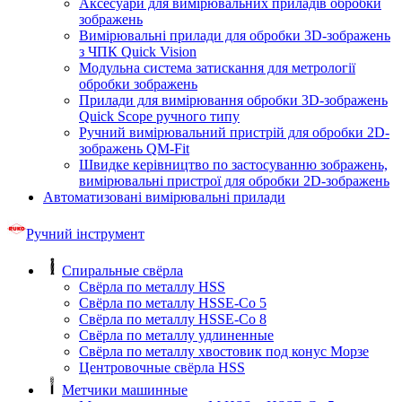
Аксесуари для вимірювальних приладів обробки
зображень
Вимірювальні прилади для обробки 3D-зображень
з ЧПК Quick Vision
Модульна система затискання для метрології
обробки зображень
Прилади для вимірювання обробки 3D-зображень
Quick Scope ручного типу
Ручний вимірювальний пристрій для обробки 2D-
зображень QM-Fit
Швидке керівництво по застосуванню зображень,
вимірювальні пристрої для обробки 2D-зображень
Автоматизовані вимірювальні прилади
Ручний інструмент
Спиральные свёрла
Свёрла по металлу HSS
Свёрла по металлу HSSE-Co 5
Свёрла по металлу HSSE-Co 8
Свёрла по металлу удлиненные
Свёрла по металлу хвостовик под конус Морзе
Центровочные свёрла HSS
Метчики машинные