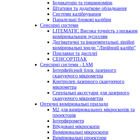
Індикатори та товщиноміри
Штативи та додаткове обладнання
Системи калібрування
Паралельні блокові калібри
Сенсорні системи
LITEMATIC Висока точність з низьким
вимірювальним зусиллям
Дигіматичні та інкрементальні лінійні
вимірювальні зонди "Лінійний калібр"
Прилавки та дисплеї
СЕНСОРТПАК
Сенсорні системи - LSM
Інтерфейсний блок лазерного
скануючого мікрометра
Контролер лазерного скануючого
мікрометра
Спеціальні аксесуари для лазерного
скануючого мікрометра
Оптичні вимірювальні прилади
M2 для вимірювальних мікроскопів та
проекторів
Інтерферометр
Вбудовані мікроскопи
Вимірювальні мікроскопи
Вимірювальні проектори