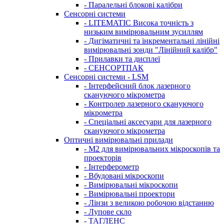
- Паралельні блокові калібри
Сенсорні системи
- LITEMATIC Висока точність з
низьким вимірювальним зусиллям
- Дигіматичні та інкрементальні лінійні
вимірювальні зонди "Лінійний калібр"
- Прилавки та дисплеї
- СЕНСОРТПАК
Сенсорні системи - LSM
- Інтерфейсний блок лазерного
скануючого мікрометра
- Контролер лазерного скануючого
мікрометра
- Спеціальні аксесуари для лазерного
скануючого мікрометра
Оптичні вимірювальні прилади
- M2 для вимірювальних мікроскопів та
проекторів
- Інтерферометр
- Вбудовані мікроскопи
- Вимірювальні мікроскопи
- Вимірювальні проектори
- Лінзи з великою робочою відстанню
- Лупове скло
- ТАГЛЕНС