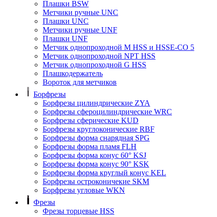
Плашки BSW
Метчики ручные UNC
Плашки UNC
Метчики ручные UNF
Плашки UNF
Метчик однопроходной M HSS и HSSE-CO 5
Метчик однопроходной NPT HSS
Метчик однопроходной G HSS
Плашкодержатель
Вороток для метчиков
Борфрезы
Борфрезы цилиндрические ZYA
Борфрезы сфероцилиндрические WRC
Борфрезы сферические KUD
Борфрезы круглоконические RBF
Борфрезы форма снарядная SPG
Борфрезы форма пламя FLH
Борфрезы форма конус 60° KSJ
Борфрезы форма конус 90° KSK
Борфрезы форма круглый конус KEL
Борфрезы остроконичекие SKM
Борфрезы угловые WKN
Фрезы
Фрезы торцевые HSS