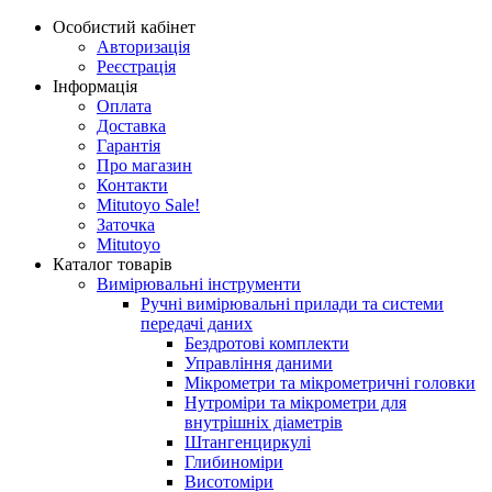
Особистий кабінет
Авторизація
Реєстрація
Інформація
Оплата
Доставка
Гарантія
Про магазин
Контакти
Mitutoyo Sale!
Заточка
Mitutoyo
Каталог товарів
Вимірювальні інструменти
Ручні вимірювальні прилади та системи
передачі даних
Бездротові комплекти
Управління даними
Мікрометри та мікрометричні головки
Нутроміри та мікрометри для
внутрішніх діаметрів
Штангенциркулі
Глибиноміри
Висотоміри