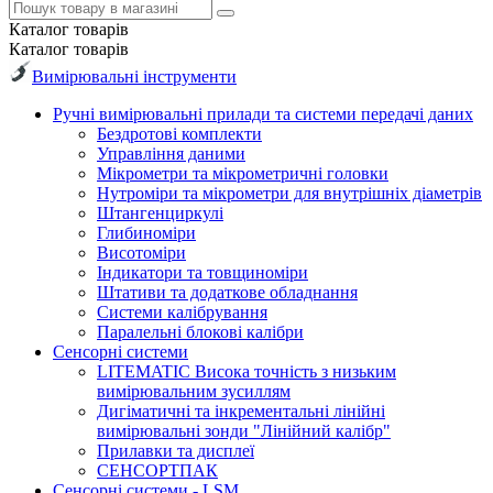
Каталог
товарів
Каталог
товарів
Вимірювальні інструменти
Ручні вимірювальні прилади та системи передачі даних
Бездротові комплекти
Управління даними
Мікрометри та мікрометричні головки
Нутроміри та мікрометри для внутрішніх діаметрів
Штангенциркулі
Глибиноміри
Висотоміри
Індикатори та товщиноміри
Штативи та додаткове обладнання
Системи калібрування
Паралельні блокові калібри
Сенсорні системи
LITEMATIC Висока точність з низьким
вимірювальним зусиллям
Дигіматичні та інкрементальні лінійні
вимірювальні зонди "Лінійний калібр"
Прилавки та дисплеї
СЕНСОРТПАК
Сенсорні системи - LSM