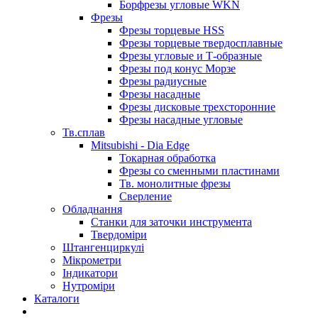
Борфрезы угловые WKN
Фрезы
Фрезы торцевые HSS
Фрезы торцевые твердосплавные
Фрезы угловые и Т-образные
Фрезы под конус Морзе
Фрезы радиусные
Фрезы насадные
Фрезы дисковые трехсторонние
Фрезы насадные угловые
Тв.сплав
Mitsubishi - Dia Edge
Токарная обработка
Фрезы со сменными пластинами
Тв. монолитные фрезы
Сверление
Обладнання
Станки для заточки инструмента
Твердоміри
Штангенциркулі
Мікрометри
Індикатори
Нутроміри
Каталоги