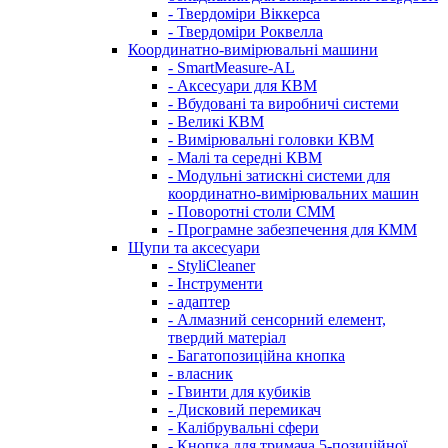
- Твердоміри Віккерса
- Твердоміри Роквелла
Координатно-вимірювальні машини
- SmartMeasure-AL
- Аксесуари для КВМ
- Вбудовані та виробничі системи
- Великі КВМ
- Вимірювальні головки КВМ
- Малі та середні КВМ
- Модульні затискні системи для
координатно-вимірювальних машин
- Поворотні столи CMM
- Програмне забезпечення для КММ
Щупи та аксесуари
- StyliCleaner
- Інструменти
- адаптер
- Алмазний сенсорний елемент,
твердий матеріал
- Багатопозиційна кнопка
- власник
- Гвинти для кубиків
- Дисковий перемикач
- Калібрувальні сфери
- Кнопка для тримача 5-позиційної