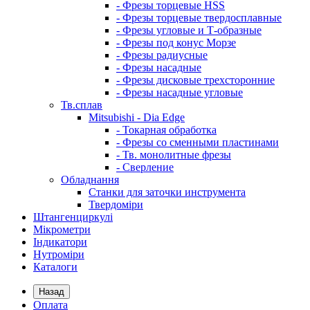
- Фрезы торцевые HSS
- Фрезы торцевые твердосплавные
- Фрезы угловые и Т-образные
- Фрезы под конус Морзе
- Фрезы радиусные
- Фрезы насадные
- Фрезы дисковые трехсторонние
- Фрезы насадные угловые
Тв.сплав
Mitsubishi - Dia Edge
- Токарная обработка
- Фрезы со сменными пластинами
- Тв. монолитные фрезы
- Сверление
Обладнання
Станки для заточки инструмента
Твердоміри
Штангенциркулі
Мікрометри
Індикатори
Нутроміри
Каталоги
Назад
Оплата