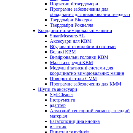
Портативні твердомери
Програмне забезпечення для
обладнання для вимірювання твердості
Твердоміри Віккерса
Твердоміри Роквелла
Координатно-вимірювальні машини
SmartMeasure-AL
Аксесуари для КВМ
Вбудовані та виробничі системи
Великі КВМ
Вимірювальні головки КВМ
Малі та середні КВМ
Модульні затискні системи для
координатно-вимірювальних машин
Поворотні столи CMM
Програмне забезпечення для КММ
Щупи та аксесуари
StyliCleaner
Інструменти
адаптер
Алмазний сенсорний елемент, твердий
матеріал
Багатопозиційна кнопка
власник
Гвинти для кубиків