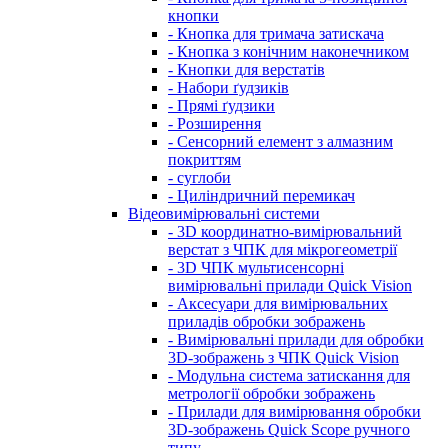
кнопки
- Кнопка для тримача затискача
- Кнопка з конічним наконечником
- Кнопки для верстатів
- Набори ґудзиків
- Прямі ґудзики
- Розширення
- Сенсорний елемент з алмазним
покриттям
- суглоби
- Циліндричний перемикач
Відеовимірювальні системи
- 3D координатно-вимірювальний
верстат з ЧПК для мікрогеометрії
- 3D ЧПК мультисенсорні
вимірювальні прилади Quick Vision
- Аксесуари для вимірювальних
приладів обробки зображень
- Вимірювальні прилади для обробки
3D-зображень з ЧПК Quick Vision
- Модульна система затискання для
метрології обробки зображень
- Прилади для вимірювання обробки
3D-зображень Quick Scope ручного
типу