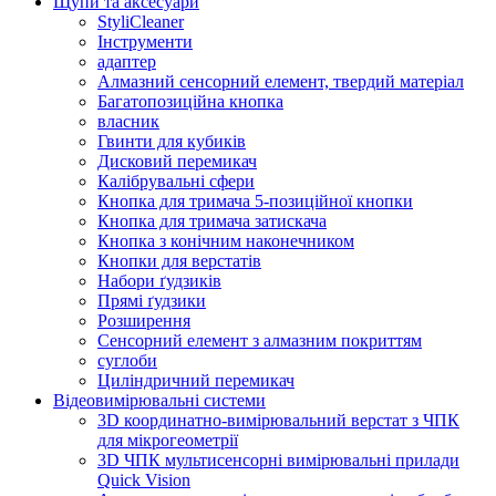
Щупи та аксесуари
StyliCleaner
Інструменти
адаптер
Алмазний сенсорний елемент, твердий матеріал
Багатопозиційна кнопка
власник
Гвинти для кубиків
Дисковий перемикач
Калібрувальні сфери
Кнопка для тримача 5-позиційної кнопки
Кнопка для тримача затискача
Кнопка з конічним наконечником
Кнопки для верстатів
Набори ґудзиків
Прямі ґудзики
Розширення
Сенсорний елемент з алмазним покриттям
суглоби
Циліндричний перемикач
Відеовимірювальні системи
3D координатно-вимірювальний верстат з ЧПК
для мікрогеометрії
3D ЧПК мультисенсорні вимірювальні прилади
Quick Vision