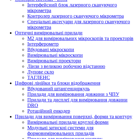
Інтерфейсний блок лазерного скануючого
мікрометра
Контролер лазерного скануючого мікрометра
Спеціальні аксесуари для лазерного скануючого
мікрометра
Оптичні вимірювальні прилади
M2 для вимірювальних мікроскопів та проекторів
Інтерферометр
Вбудовані мікроскопи
Вимірювальні мікроскопи
Вимірювальні проектори
Лінзи з великою робочою відстанню
Лупове скло
ТАГЛЕНС
Цифрові лінійки та блоки відображення
Вбудований штангенциркуль
Прилади для вимірювання довжини з ЧПУ
Прилади та дисплеї для вимірювання довжини
DRO
Ротаційний енкодер
Прилади для вимірювання поверхні, форми та контуру
Вимірювальні прилади круглої форми
Модульні затискні системи для
формовимірювальних приладів
Прилади для вимірювання контуру