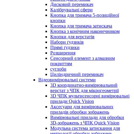
Дисковий перемикач
Калібрувальні сфери
Кнопка для тримача 5-позиційної
кнопки
Кнопка для тримача затискача
Кнопка з конічним наконечником
Кнопки для верстатів
Набори ґудзиків
Прямі ґудзики
Розширення
Сенсорний елемент з алмазним
покриттям
суглоби
Циліндричний перемикач
Відеовимірювальні системи
3D координатно-вимірювальний
верстат з ЧПК для мікрогеометрії
3D ЧПК мультисенсорні вимірювальні
прилади Quick Vision
Аксесуари для вимірювальних
приладів обробки зображень
Вимірювальні прилади для обробки
3D-зображень з ЧПК Quick Vision
Модульна система затискання для
метрології обробки зображень