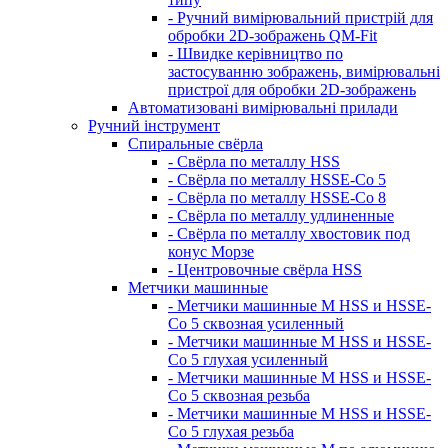
- Ручний вимірювальний пристрій для
обробки 2D-зображень QM-Fit
- Швидке керівництво по
застосуванню зображень, вимірювальні
пристрої для обробки 2D-зображень
Автоматизовані вимірювальні прилади
Ручний інструмент
Спиральные свёрла
- Свёрла по металлу HSS
- Свёрла по металлу HSSE-Co 5
- Свёрла по металлу HSSE-Co 8
- Свёрла по металлу удлиненные
- Свёрла по металлу хвостовик под
конус Морзе
- Центровочные свёрла HSS
Метчики машинные
- Метчики машинные M HSS и HSSE-
Co 5 сквозная усиленный
- Метчики машинные M HSS и HSSE-
Co 5 глухая усиленный
- Метчики машинные M HSS и HSSE-
Co 5 сквозная резьба
- Метчики машинные M HSS и HSSE-
Co 5 глухая резьба