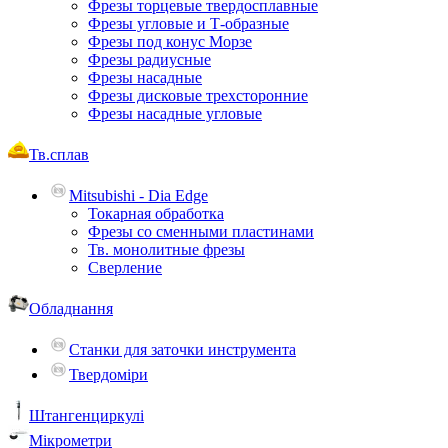
Фрезы торцевые твердосплавные
Фрезы угловые и Т-образные
Фрезы под конус Морзе
Фрезы радиусные
Фрезы насадные
Фрезы дисковые трехсторонние
Фрезы насадные угловые
Тв.сплав
Mitsubishi - Dia Edge
Токарная обработка
Фрезы со сменными пластинами
Тв. монолитные фрезы
Сверление
Обладнання
Станки для заточки инструмента
Твердоміри
Штангенциркулі
Мікрометри