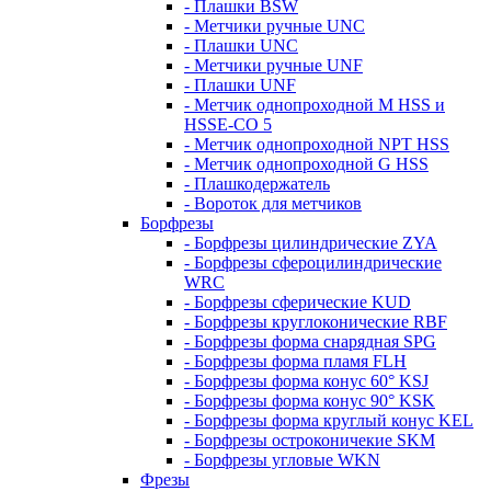
- Плашки BSW
- Метчики ручные UNC
- Плашки UNC
- Метчики ручные UNF
- Плашки UNF
- Метчик однопроходной M HSS и
HSSE-CO 5
- Метчик однопроходной NPT HSS
- Метчик однопроходной G HSS
- Плашкодержатель
- Вороток для метчиков
Борфрезы
- Борфрезы цилиндрические ZYA
- Борфрезы сфероцилиндрические
WRC
- Борфрезы сферические KUD
- Борфрезы круглоконические RBF
- Борфрезы форма снарядная SPG
- Борфрезы форма пламя FLH
- Борфрезы форма конус 60° KSJ
- Борфрезы форма конус 90° KSK
- Борфрезы форма круглый конус KEL
- Борфрезы остроконичекие SKM
- Борфрезы угловые WKN
Фрезы