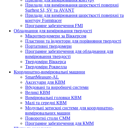
Прилади для вимірювання шорсткості поверхні
Surftest SJ, SV та AVANT
Прилади для вимірювання шорсткості поверхні та
контуру Formtracer
Програмне забезпечення FMI
Обладнання для вимірювання твердості
Мікротвердомери за Віккерсом
Пластини та індентори для порівняння твердості
Портативні твердомери
Програмне забезпечення для обладнання для
вимірювання твердості
Твердоміри Віккерса
Твердоміри Роквелла
Координатно-вимірювальні машини
SmartMeasure-AL
Аксесуари для КВМ
Вбудовані та виробничі системи
Великі КВМ
Вимірювальні головки КВМ
Малі та середні КВМ
Модульні затискні системи для координатно-
вимірювальних машин
Поворотні столи CMM
Програмне забезпечення для КММ