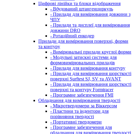
Цифрові лінійки та блоки відображення
- Вбудований штангенциркуль
- Прилади для вимірювання довжини з
ЧПУ
- Прилади та дисплеї для вимірювання
довжини DRO
- Ротаційний енкодер
Прилади для вимірювання поверхні, форми
та контуру
- Вимірювальні прилади круглої форми
- Модульні затискні системи для
формовимірювальних приладів
- Прилади для вимірювання контуру
- Прилади для вимірювання шорсткості
поверхні Surftest SJ, SV та AVANT
- Прилади для вимірювання шорсткості
поверхні та контуру Formtracer
- Програмне забезпечення FMI
Обладнання для вимірювання твердості
- Мікротвердомери за Віккерсом
- Пластини та індентори для
порівняння твердості
- Портативні твердомери
- Програмне забезпечення для
обладнання для вимірювання твердості