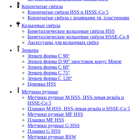
Корончатые свёрла
Корончатые свёрла HSS и HSSE-Co 5
Корончатые свёрла с впаяными тв. пластинами
Кольцевые свёрла
Биметаллические кольцевые свёрла HSS
Биметаллические кольцевые свёрла HSSE-Co 8
Аксессуары для кольцевых свёрл
Зенкера
Зенкер форма С 90°
Зенкер форма D 90° хвостовик конус Морзе
Зенкер форма С 60°
Зенкер форма С 75°
Зенкер форма С 120°
Цековка HSS
Метчики ручные
Метчики ручные M HSS, HSS-левая резьба и
HSSE-Co 5
Плашки M HSS, HSS-левая резьба и HSSE-Co 5
Метчики ручные MF HSS
Плашки MF HSS
Метчики ручные G HSS
Плашки G HSS
Метчики ручные BSW