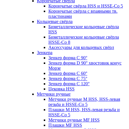
Корончатые свёрла
Корончатые свёрла HSS и HSSE-Co 5
Корончатые свёрла с впаяными тв.
пластинами
Кольцевые свёрла
Биметаллические кольцевые свёрла
HSS
Биметаллические кольцевые свёрла
HSSE-Co 8
Аксессуары для кольцевых свёрл
Зенкера
Зенкер форма С 90°
Зенкер форма D 90° хвостовик конус
Морзе
Зенкер форма С 60°
Зенкер форма С 75°
Зенкер форма С 120°
Цековка HSS
Метчики ручные
Метчики ручные M HSS, HSS-левая
резьба и HSSE-Co 5
Плашки M HSS, HSS-левая резьба и
HSSE-Co 5
Метчики ручные MF HSS
Плашки MF HSS