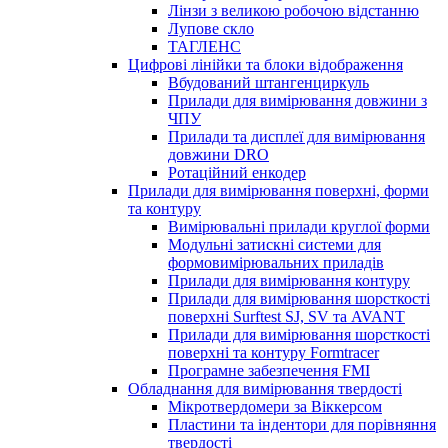
Лінзи з великою робочою відстанню
Лупове скло
ТАГЛЕНС
Цифрові лінійки та блоки відображення
Вбудований штангенциркуль
Прилади для вимірювання довжини з
ЧПУ
Прилади та дисплеї для вимірювання
довжини DRO
Ротаційний енкодер
Прилади для вимірювання поверхні, форми
та контуру
Вимірювальні прилади круглої форми
Модульні затискні системи для
формовимірювальних приладів
Прилади для вимірювання контуру
Прилади для вимірювання шорсткості
поверхні Surftest SJ, SV та AVANT
Прилади для вимірювання шорсткості
поверхні та контуру Formtracer
Програмне забезпечення FMI
Обладнання для вимірювання твердості
Мікротвердомери за Віккерсом
Пластини та індентори для порівняння
твердості