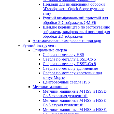
Прилади для вимірювання обробки
3D-зображень Quick Scope ручного
типу
Ручний вимірювальний пристрій для
обробки 2D-зображень QM-Fit
Швидке керівництво по застосуванню
зображень, вимірювальні пристрої для
обробки 2D-зображень
Автоматизовані вимірювальні прилади
Ручний інструмент
Спиральные свёрла
Свёрла по металлу HSS
Свёрла по металлу HSSE-Co 5
Свёрла по металлу HSSE-Co 8
Свёрла по металлу удлиненные
Свёрла по металлу хвостовик под
конус Морзе
Центровочные свёрла HSS
Метчики машинные
Метчики машинные M HSS и HSSE-
Co 5 сквозная усиленный
Метчики машинные M HSS и HSSE-
Co 5 глухая усиленный
Метчики машинные M HSS и HSSE-