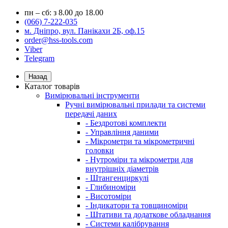
пн – сб: з 8.00 до 18.00
(066) 7-222-035
м. Дніпро, вул. Панікахи 2Б, оф.15
order@hss-tools.com
Viber
Telegram
Назад
Каталог товарів
Вимірювальні інструменти
Ручні вимірювальні прилади та системи
передачі даних
- Бездротові комплекти
- Управління даними
- Мікрометри та мікрометричні
головки
- Нутроміри та мікрометри для
внутрішніх діаметрів
- Штангенциркулі
- Глибиноміри
- Висотоміри
- Індикатори та товщиноміри
- Штативи та додаткове обладнання
- Системи калібрування