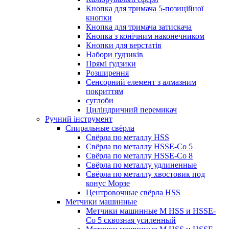
Кнопка для тримача 5-позиційної
кнопки
Кнопка для тримача затискача
Кнопка з конічним наконечником
Кнопки для верстатів
Набори ґудзиків
Прямі ґудзики
Розширення
Сенсорний елемент з алмазним
покриттям
суглоби
Циліндричний перемикач
Ручний інструмент
Спиральные свёрла
Свёрла по металлу HSS
Свёрла по металлу HSSE-Co 5
Свёрла по металлу HSSE-Co 8
Свёрла по металлу удлиненные
Свёрла по металлу хвостовик под
конус Морзе
Центровочные свёрла HSS
Метчики машинные
Метчики машинные M HSS и HSSE-
Co 5 сквозная усиленный