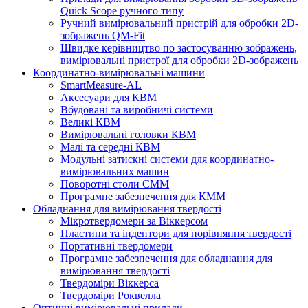
Quick Scope ручного типу
Ручний вимірювальний пристрій для обробки 2D-
зображень QM-Fit
Швидке керівництво по застосуванню зображень,
вимірювальні пристрої для обробки 2D-зображень
Координатно-вимірювальні машини
SmartMeasure-AL
Аксесуари для КВМ
Вбудовані та виробничі системи
Великі КВМ
Вимірювальні головки КВМ
Малі та середні КВМ
Модульні затискні системи для координатно-
вимірювальних машин
Поворотні столи CMM
Програмне забезпечення для КММ
Обладнання для вимірювання твердості
Мікротвердомери за Віккерсом
Пластини та індентори для порівняння твердості
Портативні твердомери
Програмне забезпечення для обладнання для
вимірювання твердості
Твердоміри Віккерса
Твердоміри Роквелла
Оптичні вимірювальні прилади