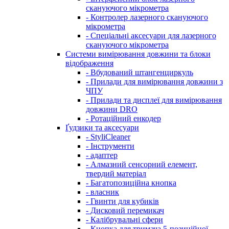
скануючого мікрометра
- Контролер лазерного скануючого
мікрометра
- Спеціальні аксесуари для лазерного
скануючого мікрометра
Системи вимірювання довжини та блоки
відображення
- Вбудований штангенциркуль
- Прилади для вимірювання довжини з
ЧПУ
- Прилади та дисплеї для вимірювання
довжини DRO
- Ротаційний енкодер
Ґудзики та аксесуари
- StyliCleaner
- Інструменти
- адаптер
- Алмазний сенсорний елемент,
твердий матеріал
- Багатопозиційна кнопка
- власник
- Гвинти для кубиків
- Дисковий перемикач
- Калібрувальні сфери
- Кнопка для тримача 5-позиційної