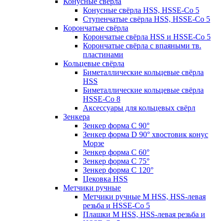
Конусные свёрла
Конусные свёрла HSS, HSSE-Co 5
Ступенчатые свёрла HSS, HSSE-Co 5
Корончатые свёрла
Корончатые свёрла HSS и HSSE-Co 5
Корончатые свёрла с впаяными тв.
пластинами
Кольцевые свёрла
Биметаллические кольцевые свёрла
HSS
Биметаллические кольцевые свёрла
HSSE-Co 8
Аксессуары для кольцевых свёрл
Зенкера
Зенкер форма С 90°
Зенкер форма D 90° хвостовик конус
Морзе
Зенкер форма С 60°
Зенкер форма С 75°
Зенкер форма С 120°
Цековка HSS
Метчики ручные
Метчики ручные M HSS, HSS-левая
резьба и HSSE-Co 5
Плашки M HSS, HSS-левая резьба и