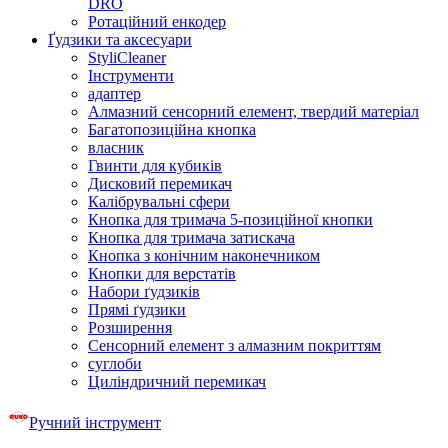
DRO
Ротаційний енкодер
Ґудзики та аксесуари
StyliCleaner
Інструменти
адаптер
Алмазний сенсорний елемент, твердий матеріал
Багатопозиційна кнопка
власник
Гвинти для кубиків
Дисковий перемикач
Калібрувальні сфери
Кнопка для тримача 5-позиційної кнопки
Кнопка для тримача затискача
Кнопка з конічним наконечником
Кнопки для верстатів
Набори ґудзиків
Прямі ґудзики
Розширення
Сенсорний елемент з алмазним покриттям
суглоби
Циліндричний перемикач
Ручний інструмент