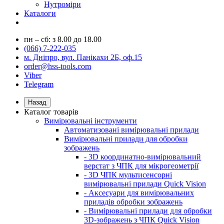
Нутроміри
Каталоги
пн – сб: з 8.00 до 18.00
(066) 7-222-035
м. Дніпро, вул. Панікахи 2Б, оф.15
order@hss-tools.com
Viber
Telegram
Назад
Каталог товарів
Вимірювальні інструменти
Автоматизовані вимірювальні прилади
Вимірювальні прилади для обробки
зображень
- 3D координатно-вимірювальний
верстат з ЧПК для мікрогеометрії
- 3D ЧПК мультисенсорні
вимірювальні прилади Quick Vision
- Аксесуари для вимірювальних
приладів обробки зображень
- Вимірювальні прилади для обробки
3D-зображень з ЧПК Quick Vision