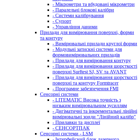
- Мікрометри та вбудовані мікрометри
- Паралельні блокові калібри
- Системи калібрування
- Супорт
- Управління даними
Прилади для вимірювання поверхні, форми
та контуру
- Вимірювальні прилади круглої форми
- Модульні затискні системи для
формовимірювальних приладів
- Прилади для вимірювання контуру
- Прилади для вимірювання шорсткості
поверхні Surftest SJ, SV та AVANT
- Прилади для вимірювання шорсткості
поверхні та контуру Formtracer
- Програмне забезпечення FMI
Сенсорні системи
- LITEMATIC Висока точність з
низьким вимірювальним зусиллям
- Дигіматичні та інкрементальні лінійні
вимірювальні зонди "Лінійний калібр"
- Прилавки та дисплеї
- СЕНСОРТПАК
Сенсорні системи - LSM
- Інтерфейсний блок лазерного