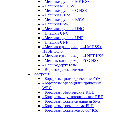
- Метчики ручные MF HSS
- Плашки MF HSS
- Метчики ручные G HSS
- Плашки G HSS
- Метчики ручные BSW
- Плашки BSW
- Метчики ручные UNC
- Плашки UNC
- Метчики ручные UNF
- Плашки UNF
- Метчик однопроходной M HSS и
HSSE-CO 5
- Метчик однопроходной NPT HSS
- Метчик однопроходной G HSS
- Плашкодержатель
- Вороток для метчиков
Борфрезы
- Борфрезы цилиндрические ZYA
- Борфрезы сфероцилиндрические
WRC
- Борфрезы сферические KUD
- Борфрезы круглоконические RBF
- Борфрезы форма снарядная SPG
- Борфрезы форма пламя FLH
- Борфрезы форма конус 60° KSJ