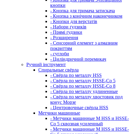
кнопки
- Кнопка для тримача затискача
- Кнопка з конічним наконечником
- Кнопки для верстатів
- Набори ґудзиків
- Прямі ґудзики
- Розширення
- Сенсорний елемент з алмазним
покриттям
- суглоби
- Циліндричний перемикач
Ручний інструмент
Спиральные свёрла
- Свёрла по металлу HSS
- Свёрла по металлу HSSE-Co 5
- Свёрла по металлу HSSE-Co 8
- Свёрла по металлу удлиненные
- Свёрла по металлу хвостовик под
конус Морзе
- Центровочные свёрла HSS
Метчики машинные
- Метчики машинные M HSS и HSSE-
Co 5 сквозная усиленный
- Метчики машинные M HSS и HSSE-