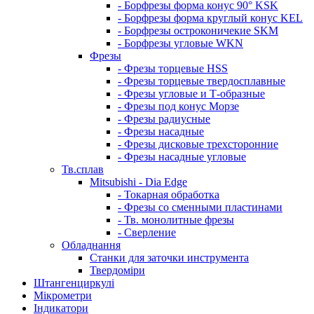
- Борфрезы форма конус 90° KSK
- Борфрезы форма круглый конус KEL
- Борфрезы остроконичекие SKM
- Борфрезы угловые WKN
Фрезы
- Фрезы торцевые HSS
- Фрезы торцевые твердосплавные
- Фрезы угловые и Т-образные
- Фрезы под конус Морзе
- Фрезы радиусные
- Фрезы насадные
- Фрезы дисковые трехсторонние
- Фрезы насадные угловые
Тв.сплав
Mitsubishi - Dia Edge
- Токарная обработка
- Фрезы со сменными пластинами
- Тв. монолитные фрезы
- Сверление
Обладнання
Станки для заточки инструмента
Твердоміри
Штангенциркулі
Мікрометри
Індикатори