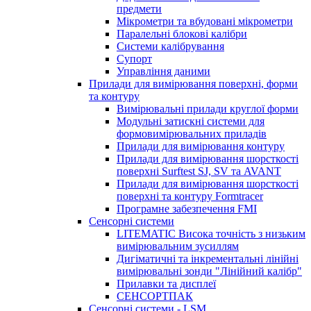
предмети
Мікрометри та вбудовані мікрометри
Паралельні блокові калібри
Системи калібрування
Супорт
Управління даними
Прилади для вимірювання поверхні, форми
та контуру
Вимірювальні прилади круглої форми
Модульні затискні системи для
формовимірювальних приладів
Прилади для вимірювання контуру
Прилади для вимірювання шорсткості
поверхні Surftest SJ, SV та AVANT
Прилади для вимірювання шорсткості
поверхні та контуру Formtracer
Програмне забезпечення FMI
Сенсорні системи
LITEMATIC Висока точність з низьким
вимірювальним зусиллям
Дигіматичні та інкрементальні лінійні
вимірювальні зонди "Лінійний калібр"
Прилавки та дисплеї
СЕНСОРТПАК
Сенсорні системи - LSM