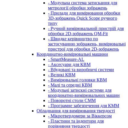
- Модульна система затискання для
метрології обробки зображень
- Прилади для вимірювання обробки
3D-зображень Quick Scope ручного
типу
- Ручний вимірювальний пристрій для
обробки 2D-зображень QM-Fit
- Швидке керівництво по
застосуванню зображень, вимірювальні
пристрої для обробки 2D-зображень
Координатно-вимірювальні машини
- SmartMeasure-AL
- Аксесуари для КВМ
- Вбудовані та виробничі системи
- Великі КВМ
- Вимірювальні головки КВМ
- Малі та середні КВМ
- Модульні затискні системи для
координатно-вимірювальних машин
- Поворотні столи CMM
- Програмне забезпечення для КММ
Обладнання для вимірювання твердості
- Мікротвердомери за Віккерсом
- Пластини та індентори для
порівняння твердості