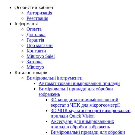
Особистий кабінет
Авторизація
Реєстрація
Інформація
Оплата
Доставка
Гарантія
Про магазин
Контакти
Mitutoyo Sale!
Заточка
Mitutoyo
Каталог товарів
Вимірювальні інструменти
Автоматизовані вимірювальні прилади
Вимірювальні прилади для обробки
зображень
3D координатно-вимірювальний
верстат з ЧПК для мікрогеометрії
3D ЧПК мультисенсорні вимірювальні
прилади Quick Vision
Аксесуари для вимірювальних
приладів обробки зображень
Вимірювальні прилади для обробки