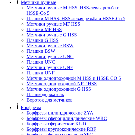
Метчики ручные
Метчики ручные M HSS, HSS-левая резьба и
HSSE-Co 5
Плашки M HSS, HSS-левая резьба и HSSE-Co 5
Метчики ручные MF HSS
Плашки MF HSS
Метчики ручные G HSS
Плашки G HSS
Метчики ручные BSW
Плашки BSW
Метчики ручные UNC
Плашки UNC
Метчики ручные UNF
Плашки UNF
Метчик однопроходной M HSS и HSSE-CO 5
Метчик однопроходной NPT HSS
Метчик однопроходной G HSS
Плашкодержатель
Вороток для метчиков
Борфрезы
Борфрезы цилиндрические ZYA
Борфрезы сфероцилиндрические WRC
Борфрезы сферические KUD
Борфрезы круглоконические RBF
Борфрезы форма снарядная SPG