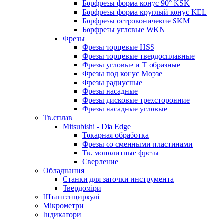
Борфрезы форма конус 90° KSK
Борфрезы форма круглый конус KEL
Борфрезы остроконичекие SKM
Борфрезы угловые WKN
Фрезы
Фрезы торцевые HSS
Фрезы торцевые твердосплавные
Фрезы угловые и Т-образные
Фрезы под конус Морзе
Фрезы радиусные
Фрезы насадные
Фрезы дисковые трехсторонние
Фрезы насадные угловые
Тв.сплав
Mitsubishi - Dia Edge
Токарная обработка
Фрезы со сменными пластинами
Тв. монолитные фрезы
Сверление
Обладнання
Станки для заточки инструмента
Твердоміри
Штангенциркулі
Мікрометри
Індикатори