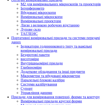
M2 для вимірювальних мікроскопів та проекторів
Інтерферометр
Вбудовані мікроскопи
Вимірювальні мікроскопи
Вимірювальні проектори
Лінзи з великою робочою відстанню
Лупове скло
ТАГЛЕНС
Портативні вимірювальні прилади та системи передачі
даних
Індикатори годинникового типу та важільні
вимірювальні прилади
Бездротові пакети
висотоміри
Внутрішньомірні прилади
Глибиноміри
Додаткове обладнання та інші предмети
Мікрометри та вбудовані мікрометри
Паралельні блокові калібри
Системи калібрування
Супорт
Управління даними
Прилади для вимірювання поверхні, форми та контуру
Вимірювальні прилади круглої форми