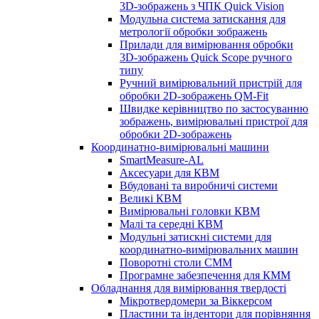
3D-зображень з ЧПК Quick Vision
Модульна система затискання для
метрології обробки зображень
Прилади для вимірювання обробки
3D-зображень Quick Scope ручного
типу
Ручний вимірювальний пристрій для
обробки 2D-зображень QM-Fit
Швидке керівництво по застосуванню
зображень, вимірювальні пристрої для
обробки 2D-зображень
Координатно-вимірювальні машини
SmartMeasure-AL
Аксесуари для КВМ
Вбудовані та виробничі системи
Великі КВМ
Вимірювальні головки КВМ
Малі та середні КВМ
Модульні затискні системи для
координатно-вимірювальних машин
Поворотні столи CMM
Програмне забезпечення для КММ
Обладнання для вимірювання твердості
Мікротвердомери за Віккерсом
Пластини та індентори для порівняння