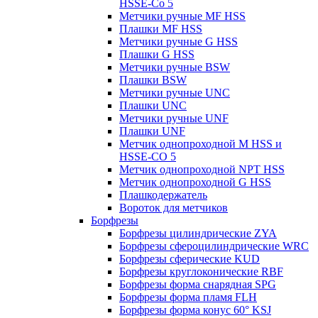
HSSE-Co 5
Метчики ручные MF HSS
Плашки MF HSS
Метчики ручные G HSS
Плашки G HSS
Метчики ручные BSW
Плашки BSW
Метчики ручные UNC
Плашки UNC
Метчики ручные UNF
Плашки UNF
Метчик однопроходной M HSS и
HSSE-CO 5
Метчик однопроходной NPT HSS
Метчик однопроходной G HSS
Плашкодержатель
Вороток для метчиков
Борфрезы
Борфрезы цилиндрические ZYA
Борфрезы сфероцилиндрические WRC
Борфрезы сферические KUD
Борфрезы круглоконические RBF
Борфрезы форма снарядная SPG
Борфрезы форма пламя FLH
Борфрезы форма конус 60° KSJ