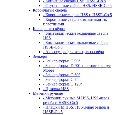
- Конусные свёрла HSS, HSSE-Co 5
- Ступенчатые свёрла HSS, HSSE-Co 5
Корончатые свёрла
- Корончатые свёрла HSS и HSSE-Co 5
- Корончатые свёрла с впаяными тв.
пластинами
Кольцевые свёрла
- Биметаллические кольцевые свёрла
HSS
- Биметаллические кольцевые свёрла
HSSE-Co 8
- Аксессуары для кольцевых свёрл
Зенкера
- Зенкер форма С 90°
- Зенкер форма D 90° хвостовик конус
Морзе
- Зенкер форма С 60°
- Зенкер форма С 75°
- Зенкер форма С 120°
- Цековка HSS
Метчики ручные
- Метчики ручные M HSS, HSS-левая
резьба и HSSE-Co 5
- Плашки M HSS, HSS-левая резьба и
HSSE-Co 5