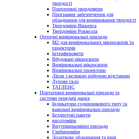
твердості
Портативні твердомери
Програмне забезпечення для
обладнання для вимірювання твердості
Твердоміри Віккерса
Твердоміри Роквелла
Оптичні вимірювальні прилади
M2 для вимірювальних мікроскопів та
проекторів
Інтерферометр
Вбудовані мікроскопи
Вимірювальні мікроскопи
Вимірювальні проектори
Лінзи з великою робочою відстанню
Лупове скло
ТАГЛЕНС
Портативні вимірювальні прилади та
системи передачі даних
Індикатори годинникового типу та
важільні вимірювальні прилади
Бездротові пакети
висотоміри
Внутрішньомірні прилади
Глибиноміри
Додаткове обладнання та інші