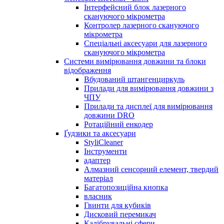
Інтерфейсний блок лазерного
скануючого мікрометра
Контролер лазерного скануючого
мікрометра
Спеціальні аксесуари для лазерного
скануючого мікрометра
Системи вимірювання довжини та блоки
відображення
Вбудований штангенциркуль
Прилади для вимірювання довжини з
ЧПУ
Прилади та дисплеї для вимірювання
довжини DRO
Ротаційний енкодер
Ґудзики та аксесуари
StyliCleaner
Інструменти
адаптер
Алмазний сенсорний елемент, твердий
матеріал
Багатопозиційна кнопка
власник
Гвинти для кубиків
Дисковий перемикач
Калібрувальні сфери