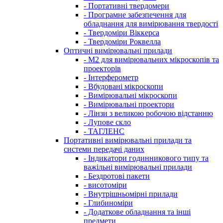
- Портативні твердомери
- Програмне забезпечення для
обладнання для вимірювання твердості
- Твердоміри Віккерса
- Твердоміри Роквелла
Оптичні вимірювальні прилади
- M2 для вимірювальних мікроскопів та
проекторів
- Інтерферометр
- Вбудовані мікроскопи
- Вимірювальні мікроскопи
- Вимірювальні проектори
- Лінзи з великою робочою відстанню
- Лупове скло
- ТАГЛЕНС
Портативні вимірювальні прилади та
системи передачі даних
- Індикатори годинникового типу та
важільні вимірювальні прилади
- Бездротові пакети
- висотоміри
- Внутрішньомірні прилади
- Глибиноміри
- Додаткове обладнання та інші
предмети