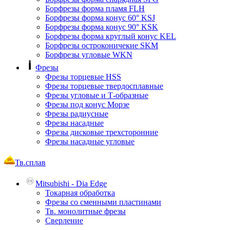
Борфрезы форма пламя FLH
Борфрезы форма конус 60° KSJ
Борфрезы форма конус 90° KSK
Борфрезы форма круглый конус KEL
Борфрезы остроконичекие SKM
Борфрезы угловые WKN
Фрезы
Фрезы торцевые HSS
Фрезы торцевые твердосплавные
Фрезы угловые и Т-образные
Фрезы под конус Морзе
Фрезы радиусные
Фрезы насадные
Фрезы дисковые трехсторонние
Фрезы насадные угловые
Тв.сплав
Mitsubishi - Dia Edge
Токарная обработка
Фрезы со сменными пластинами
Тв. монолитные фрезы
Сверление