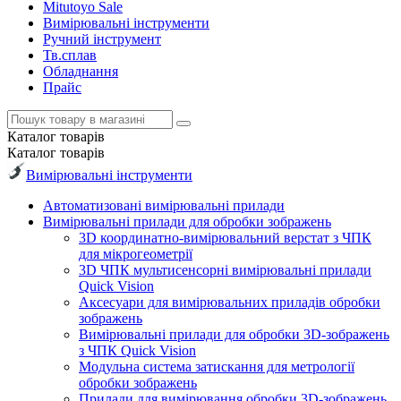
Mitutoyo Sale
Вимірювальні інструменти
Ручний інструмент
Тв.сплав
Обладнання
Прайс
Каталог
товарів
Каталог
товарів
Вимірювальні інструменти
Автоматизовані вимірювальні прилади
Вимірювальні прилади для обробки зображень
3D координатно-вимірювальний верстат з ЧПК
для мікрогеометрії
3D ЧПК мультисенсорні вимірювальні прилади
Quick Vision
Аксесуари для вимірювальних приладів обробки
зображень
Вимірювальні прилади для обробки 3D-зображень
з ЧПК Quick Vision
Модульна система затискання для метрології
обробки зображень
Прилади для вимірювання обробки 3D-зображень