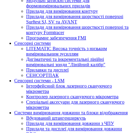
Модульні затискні системи для
формовимірювальних приладів
Прилади для вимірювання контуру
Прилади для вимірювання шорсткості поверхні
Surftest SJ, SV та AVANT
Прилади для вимірювання шорсткості поверхні та
контуру Formtracer
Програмне забезпечення FMI
Сенсорні системи
LITEMATIC Висока точність з низьким
вимірювальним зусиллям
Дигіматичні та інкрементальні лінійні
вимірювальні зонди "Лінійний калібр"
Прилавки та дисплеї
СЕНСОРТПАК
Сенсорні системи - LSM
Інтерфейсний блок лазерного скануючого
мікрометра
Контролер лазерного скануючого мікрометра
Спеціальні аксесуари для лазерного скануючого
мікрометра
Системи вимірювання довжини та блоки відображення
Вбудований штангенциркуль
Прилади для вимірювання довжини з ЧПУ
Прилади та дисплеї для вимірювання довжини