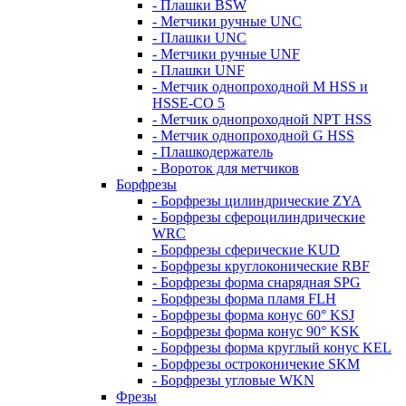
- Плашки BSW
- Метчики ручные UNC
- Плашки UNC
- Метчики ручные UNF
- Плашки UNF
- Метчик однопроходной M HSS и
HSSE-CO 5
- Метчик однопроходной NPT HSS
- Метчик однопроходной G HSS
- Плашкодержатель
- Вороток для метчиков
Борфрезы
- Борфрезы цилиндрические ZYA
- Борфрезы сфероцилиндрические
WRC
- Борфрезы сферические KUD
- Борфрезы круглоконические RBF
- Борфрезы форма снарядная SPG
- Борфрезы форма пламя FLH
- Борфрезы форма конус 60° KSJ
- Борфрезы форма конус 90° KSK
- Борфрезы форма круглый конус KEL
- Борфрезы остроконичекие SKM
- Борфрезы угловые WKN
Фрезы