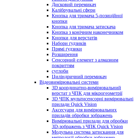
Дисковий перемикач
Калібрувальні сфери
Кнопка для тримача 5-позиційної
кнопки
Кнопка для тримача затискача
Кнопка з конічним наконечником
Кнопки для верстатів
Набори ґудзиків
Прямі ґудзики
Розширення
Сенсорний елемент з алмазним
покриттям
суглоби
Циліндричний перемикач
Відеовимірювальні системи
3D координатно-вимірювальний
верстат з ЧПК для мікрогеометрії
3D ЧПК мультисенсорні вимірювальні
прилади Quick Vision
Аксесуари для вимірювальних
приладів обробки зображень
Вимірювальні прилади для обробки
3D-зображень з ЧПК Quick Vision
Модульна система затискання для
метрології обробки зображень