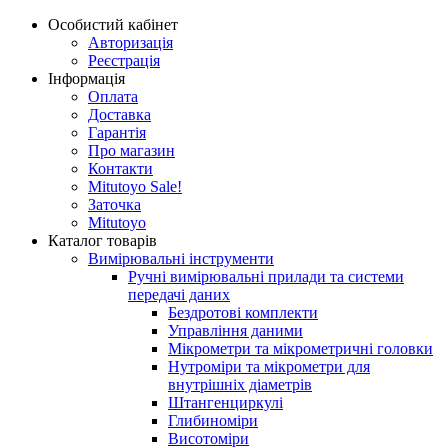
Особистий кабінет
Авторизація
Реєстрація
Інформація
Оплата
Доставка
Гарантія
Про магазин
Контакти
Mitutoyo Sale!
Заточка
Mitutoyo
Каталог товарів
Вимірювальні інструменти
Ручні вимірювальні прилади та системи
передачі даних
Бездротові комплекти
Управління даними
Мікрометри та мікрометричні головки
Нутроміри та мікрометри для
внутрішніх діаметрів
Штангенциркулі
Глибиноміри
Висотоміри