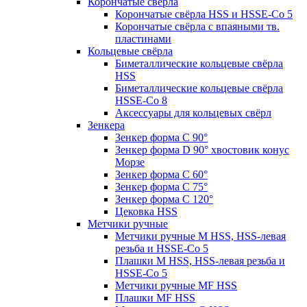
Корончатые свёрла
Корончатые свёрла HSS и HSSE-Co 5
Корончатые свёрла с впаяными тв.
пластинами
Кольцевые свёрла
Биметаллические кольцевые свёрла
HSS
Биметаллические кольцевые свёрла
HSSE-Co 8
Аксессуары для кольцевых свёрл
Зенкера
Зенкер форма С 90°
Зенкер форма D 90° хвостовик конус
Морзе
Зенкер форма С 60°
Зенкер форма С 75°
Зенкер форма С 120°
Цековка HSS
Метчики ручные
Метчики ручные M HSS, HSS-левая
резьба и HSSE-Co 5
Плашки M HSS, HSS-левая резьба и
HSSE-Co 5
Метчики ручные MF HSS
Плашки MF HSS