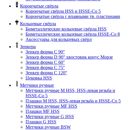
Корончатые свёрла
Корончатые свёрла HSS и HSSE-Co 5
Корончатые свёрла с впаяными тв. пластинами
Кольцевые свёрла
Биметаллические кольцевые свёрла HSS
Биметаллические кольцевые свёрла HSSE-Co 8
Аксессуары для кольцевых свёрл
Зенкера
Зенкер форма С 90°
Зенкер форма D 90° хвостовик конус Морзе
Зенкер форма С 60°
Зенкер форма С 75°
Зенкер форма С 120°
Цековка HSS
Метчики ручные
Метчики ручные M HSS, HSS-левая резьба и
HSSE-Co 5
Плашки M HSS, HSS-левая резьба и HSSE-Co 5
Метчики ручные MF HSS
Плашки MF HSS
Метчики ручные G HSS
Плашки G HSS
Метчики ручные BSW