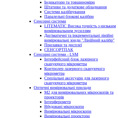
Індикатори та товщиноміри
Штативи та додаткове обладнання
Системи калібрування
Паралельні блокові калібри
Сенсорні системи
LITEMATIC Висока точність з низьким
вимірювальним зусиллям
Дигіматичні та інкрементальні лінійні
вимірювальні зонди "Лінійний калібр"
Прилавки та дисплеї
СЕНСОРТПАК
Сенсорні системи - LSM
Інтерфейсний блок лазерного
скануючого мікрометра
Контролер лазерного скануючого
мікрометра
Спеціальні аксесуари для лазерного
скануючого мікрометра
Оптичні вимірювальні прилади
M2 для вимірювальних мікроскопів та
проекторів
Інтерферометр
Вбудовані мікроскопи
Вимірювальні мікроскопи
Вимірювальні проектори