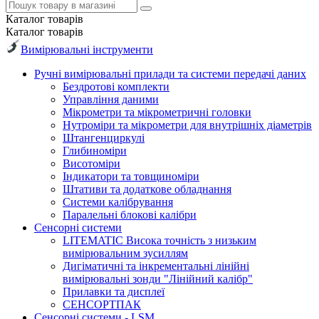
Каталог
товарів
Каталог
товарів
Вимірювальні інструменти
Ручні вимірювальні прилади та системи передачі даних
Бездротові комплекти
Управління даними
Мікрометри та мікрометричні головки
Нутроміри та мікрометри для внутрішніх діаметрів
Штангенциркулі
Глибиноміри
Висотоміри
Індикатори та товщиноміри
Штативи та додаткове обладнання
Системи калібрування
Паралельні блокові калібри
Сенсорні системи
LITEMATIC Висока точність з низьким
вимірювальним зусиллям
Дигіматичні та інкрементальні лінійні
вимірювальні зонди "Лінійний калібр"
Прилавки та дисплеї
СЕНСОРТПАК
Сенсорні системи - LSM