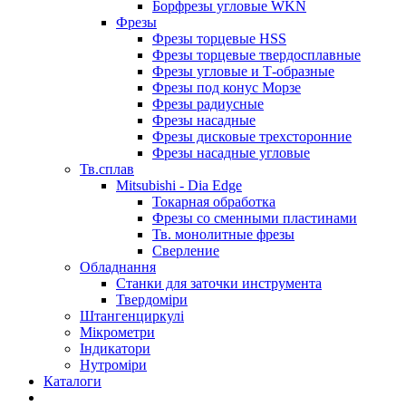
Борфрезы угловые WKN
Фрезы
Фрезы торцевые HSS
Фрезы торцевые твердосплавные
Фрезы угловые и Т-образные
Фрезы под конус Морзе
Фрезы радиусные
Фрезы насадные
Фрезы дисковые трехсторонние
Фрезы насадные угловые
Тв.сплав
Mitsubishi - Dia Edge
Токарная обработка
Фрезы со сменными пластинами
Тв. монолитные фрезы
Сверление
Обладнання
Станки для заточки инструмента
Твердоміри
Штангенциркулі
Мікрометри
Індикатори
Нутроміри
Каталоги