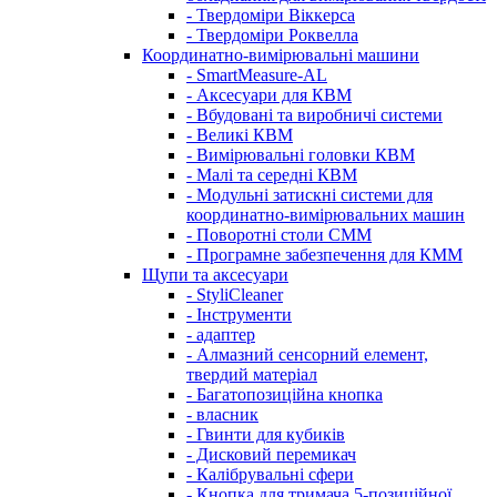
- Твердоміри Віккерса
- Твердоміри Роквелла
Координатно-вимірювальні машини
- SmartMeasure-AL
- Аксесуари для КВМ
- Вбудовані та виробничі системи
- Великі КВМ
- Вимірювальні головки КВМ
- Малі та середні КВМ
- Модульні затискні системи для
координатно-вимірювальних машин
- Поворотні столи CMM
- Програмне забезпечення для КММ
Щупи та аксесуари
- StyliCleaner
- Інструменти
- адаптер
- Алмазний сенсорний елемент,
твердий матеріал
- Багатопозиційна кнопка
- власник
- Гвинти для кубиків
- Дисковий перемикач
- Калібрувальні сфери
- Кнопка для тримача 5-позиційної