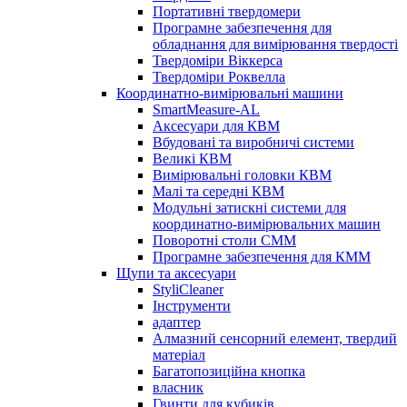
Портативні твердомери
Програмне забезпечення для
обладнання для вимірювання твердості
Твердоміри Віккерса
Твердоміри Роквелла
Координатно-вимірювальні машини
SmartMeasure-AL
Аксесуари для КВМ
Вбудовані та виробничі системи
Великі КВМ
Вимірювальні головки КВМ
Малі та середні КВМ
Модульні затискні системи для
координатно-вимірювальних машин
Поворотні столи CMM
Програмне забезпечення для КММ
Щупи та аксесуари
StyliCleaner
Інструменти
адаптер
Алмазний сенсорний елемент, твердий
матеріал
Багатопозиційна кнопка
власник
Гвинти для кубиків