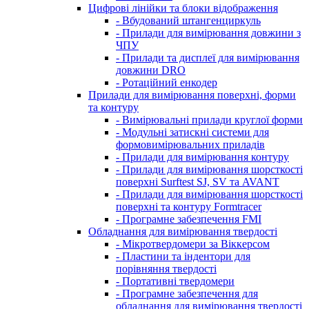
Цифрові лінійки та блоки відображення
- Вбудований штангенциркуль
- Прилади для вимірювання довжини з
ЧПУ
- Прилади та дисплеї для вимірювання
довжини DRO
- Ротаційний енкодер
Прилади для вимірювання поверхні, форми
та контуру
- Вимірювальні прилади круглої форми
- Модульні затискні системи для
формовимірювальних приладів
- Прилади для вимірювання контуру
- Прилади для вимірювання шорсткості
поверхні Surftest SJ, SV та AVANT
- Прилади для вимірювання шорсткості
поверхні та контуру Formtracer
- Програмне забезпечення FMI
Обладнання для вимірювання твердості
- Мікротвердомери за Віккерсом
- Пластини та індентори для
порівняння твердості
- Портативні твердомери
- Програмне забезпечення для
обладнання для вимірювання твердості