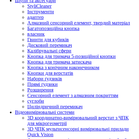
Щупи та аксесуари
StyliCleaner
Інструменти
адаптер
Алмазний сенсорний елемент, твердий матеріал
Багатопозиційна кнопка
власник
Гвинти для кубиків
Дисковий перемикач
Калібрувальні сфери
Кнопка для тримача 5-позиційної кнопки
Кнопка для тримача затискача
Кнопка з конічним наконечником
Кнопки для верстатів
Набори ґудзиків
Прямі ґудзики
Розширення
Сенсорний елемент з алмазним покриттям
суглоби
Циліндричний перемикач
Відеовимірювальні системи
3D координатно-вимірювальний верстат з ЧПК
для мікрогеометрії
3D ЧПК мультисенсорні вимірювальні прилади
Quick Vision