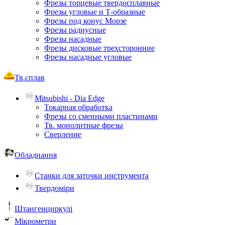
Фрезы торцевые твердосплавные
Фрезы угловые и Т-образные
Фрезы под конус Морзе
Фрезы радиусные
Фрезы насадные
Фрезы дисковые трехсторонние
Фрезы насадные угловые
Тв.сплав
Mitsubishi - Dia Edge
Токарная обработка
Фрезы со сменными пластинами
Тв. монолитные фрезы
Сверление
Обладнання
Станки для заточки инструмента
Твердоміри
Штангенциркулі
Мікрометри