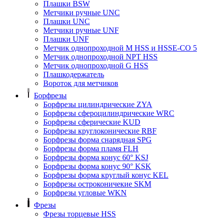
Плашки BSW
Метчики ручные UNC
Плашки UNC
Метчики ручные UNF
Плашки UNF
Метчик однопроходной M HSS и HSSE-CO 5
Метчик однопроходной NPT HSS
Метчик однопроходной G HSS
Плашкодержатель
Вороток для метчиков
Борфрезы
Борфрезы цилиндрические ZYA
Борфрезы сфероцилиндрические WRC
Борфрезы сферические KUD
Борфрезы круглоконические RBF
Борфрезы форма снарядная SPG
Борфрезы форма пламя FLH
Борфрезы форма конус 60° KSJ
Борфрезы форма конус 90° KSK
Борфрезы форма круглый конус KEL
Борфрезы остроконичекие SKM
Борфрезы угловые WKN
Фрезы
Фрезы торцевые HSS