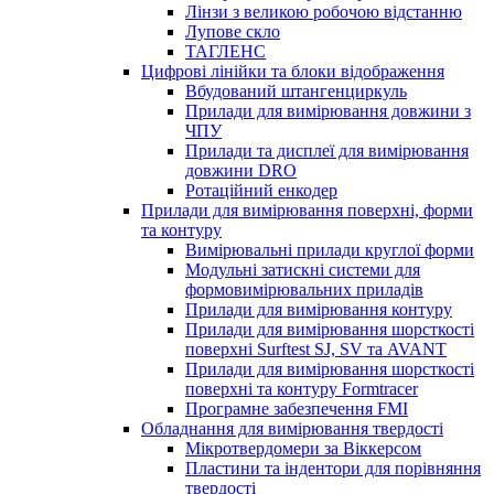
Лінзи з великою робочою відстанню
Лупове скло
ТАГЛЕНС
Цифрові лінійки та блоки відображення
Вбудований штангенциркуль
Прилади для вимірювання довжини з
ЧПУ
Прилади та дисплеї для вимірювання
довжини DRO
Ротаційний енкодер
Прилади для вимірювання поверхні, форми
та контуру
Вимірювальні прилади круглої форми
Модульні затискні системи для
формовимірювальних приладів
Прилади для вимірювання контуру
Прилади для вимірювання шорсткості
поверхні Surftest SJ, SV та AVANT
Прилади для вимірювання шорсткості
поверхні та контуру Formtracer
Програмне забезпечення FMI
Обладнання для вимірювання твердості
Мікротвердомери за Віккерсом
Пластини та індентори для порівняння
твердості