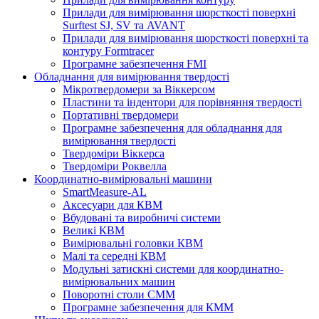
Прилади для вимірювання шорсткості поверхні
Surftest SJ, SV та AVANT
Прилади для вимірювання шорсткості поверхні та
контуру Formtracer
Програмне забезпечення FMI
Обладнання для вимірювання твердості
Мікротвердомери за Віккерсом
Пластини та індентори для порівняння твердості
Портативні твердомери
Програмне забезпечення для обладнання для
вимірювання твердості
Твердоміри Віккерса
Твердоміри Роквелла
Координатно-вимірювальні машини
SmartMeasure-AL
Аксесуари для КВМ
Вбудовані та виробничі системи
Великі КВМ
Вимірювальні головки КВМ
Малі та середні КВМ
Модульні затискні системи для координатно-
вимірювальних машин
Поворотні столи CMM
Програмне забезпечення для КММ