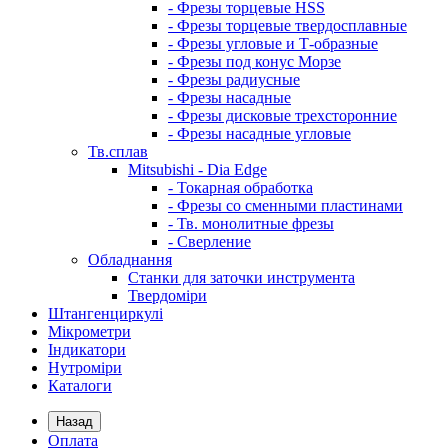
- Фрезы торцевые HSS
- Фрезы торцевые твердосплавные
- Фрезы угловые и Т-образные
- Фрезы под конус Морзе
- Фрезы радиусные
- Фрезы насадные
- Фрезы дисковые трехсторонние
- Фрезы насадные угловые
Тв.сплав
Mitsubishi - Dia Edge
- Токарная обработка
- Фрезы со сменными пластинами
- Тв. монолитные фрезы
- Сверление
Обладнання
Станки для заточки инструмента
Твердоміри
Штангенциркулі
Мікрометри
Індикатори
Нутроміри
Каталоги
Назад
Оплата