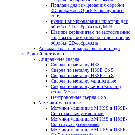
Прилади для вимірювання обробки
3D-зображень Quick Scope ручного
типу
Ручний вимірювальний пристрій для
обробки 2D-зображень QM-Fit
Швидке керівництво по застосуванню
зображень, вимірювальні пристрої для
обробки 2D-зображень
Автоматизовані вимірювальні прилади
Ручний інструмент
Спиральные свёрла
Свёрла по металлу HSS
Свёрла по металлу HSSE-Co 5
Свёрла по металлу HSSE-Co 8
Свёрла по металлу удлиненные
Свёрла по металлу хвостовик под
конус Морзе
Центровочные свёрла HSS
Метчики машинные
Метчики машинные M HSS и HSSE-
Co 5 сквозная усиленный
Метчики машинные M HSS и HSSE-
Co 5 глухая усиленный
Метчики машинные M HSS и HSSE-