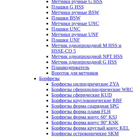
Метчики ручные G HSS
Плашки G HSS
Метчики ручные BSW
Плашки BSW
Метчики ручные UNC
Плашки UNC
Метчики ручные UNF
Плашки UNF
Метчик однопроходной M HSS и
HSSE-CO 5
Метчик однопроходной NPT HSS
Метчик однопроходной G HSS
Плашкодержатель
Вороток для метчиков
Борфрезы
Борфрезы цилиндрические ZYA
Борфрезы сфероцилиндрические WRC
Борфрезы сферические KUD
Борфрезы круглоконические RBF
Борфрезы форма снарядная SPG
Борфрезы форма пламя FLH
Борфрезы форма конус 60° KSJ
Борфрезы форма конус 90° KSK
Борфрезы форма круглый конус KEL
Борфрезы остроконичекие SKM