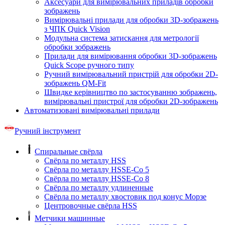
Аксесуари для вимірювальних приладів обробки
зображень
Вимірювальні прилади для обробки 3D-зображень
з ЧПК Quick Vision
Модульна система затискання для метрології
обробки зображень
Прилади для вимірювання обробки 3D-зображень
Quick Scope ручного типу
Ручний вимірювальний пристрій для обробки 2D-
зображень QM-Fit
Швидке керівництво по застосуванню зображень,
вимірювальні пристрої для обробки 2D-зображень
Автоматизовані вимірювальні прилади
Ручний інструмент
Спиральные свёрла
Свёрла по металлу HSS
Свёрла по металлу HSSE-Co 5
Свёрла по металлу HSSE-Co 8
Свёрла по металлу удлиненные
Свёрла по металлу хвостовик под конус Морзе
Центровочные свёрла HSS
Метчики машинные