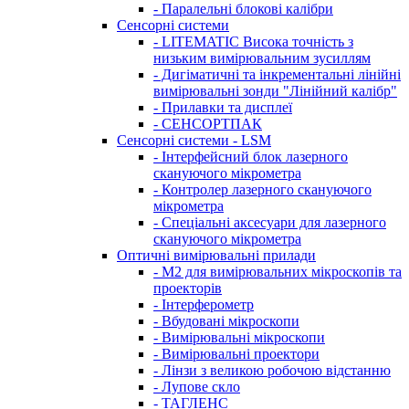
- Паралельні блокові калібри
Сенсорні системи
- LITEMATIC Висока точність з
низьким вимірювальним зусиллям
- Дигіматичні та інкрементальні лінійні
вимірювальні зонди "Лінійний калібр"
- Прилавки та дисплеї
- СЕНСОРТПАК
Сенсорні системи - LSM
- Інтерфейсний блок лазерного
скануючого мікрометра
- Контролер лазерного скануючого
мікрометра
- Спеціальні аксесуари для лазерного
скануючого мікрометра
Оптичні вимірювальні прилади
- M2 для вимірювальних мікроскопів та
проекторів
- Інтерферометр
- Вбудовані мікроскопи
- Вимірювальні мікроскопи
- Вимірювальні проектори
- Лінзи з великою робочою відстанню
- Лупове скло
- ТАГЛЕНС