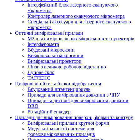
Інтерфейсний блок лазерного скануючого
мікрометра
Контролер лазерного скануючого мікрометра
Спеціальні аксесуари для лазерного скануючого
мікрометра
Оптичні вимірювальні прилади
M2 для вимірювальних мікроскопів та проекторів
Інтерферометр
Вбудовані мікроскопи
Вимірювальні мікроскопи
Вимірювальні проектори
Лінзи з великою робочою відстанню
Лупове скло
ТАГЛЕНС
Цифрові лінійки та блоки відображення
Вбудований штангенциркуль
Прилади для вимірювання довжини з ЧПУ
Прилади та дисплеї для вимірювання довжини
DRO
Ротаційний енкодер
Прилади для вимірювання поверхні, форми та контуру
Вимірювальні прилади круглої форми
Модульні затискні системи для
формовимірювальних приладів
Прилади для вимірювання контуру