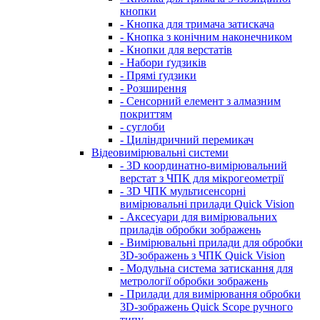
кнопки
- Кнопка для тримача затискача
- Кнопка з конічним наконечником
- Кнопки для верстатів
- Набори ґудзиків
- Прямі ґудзики
- Розширення
- Сенсорний елемент з алмазним
покриттям
- суглоби
- Циліндричний перемикач
Відеовимірювальні системи
- 3D координатно-вимірювальний
верстат з ЧПК для мікрогеометрії
- 3D ЧПК мультисенсорні
вимірювальні прилади Quick Vision
- Аксесуари для вимірювальних
приладів обробки зображень
- Вимірювальні прилади для обробки
3D-зображень з ЧПК Quick Vision
- Модульна система затискання для
метрології обробки зображень
- Прилади для вимірювання обробки
3D-зображень Quick Scope ручного
типу