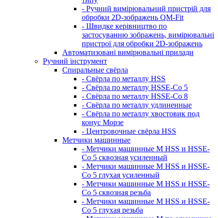
- Ручний вимірювальний пристрій для
обробки 2D-зображень QM-Fit
- Швидке керівництво по
застосуванню зображень, вимірювальні
пристрої для обробки 2D-зображень
Автоматизовані вимірювальні прилади
Ручний інструмент
Спиральные свёрла
- Свёрла по металлу HSS
- Свёрла по металлу HSSE-Co 5
- Свёрла по металлу HSSE-Co 8
- Свёрла по металлу удлиненные
- Свёрла по металлу хвостовик под
конус Морзе
- Центровочные свёрла HSS
Метчики машинные
- Метчики машинные M HSS и HSSE-
Co 5 сквозная усиленный
- Метчики машинные M HSS и HSSE-
Co 5 глухая усиленный
- Метчики машинные M HSS и HSSE-
Co 5 сквозная резьба
- Метчики машинные M HSS и HSSE-
Co 5 глухая резьба