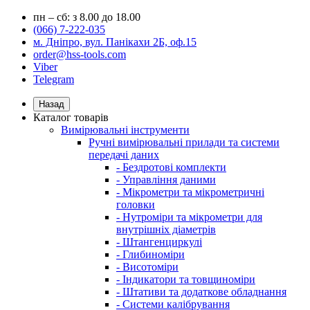
пн – сб: з 8.00 до 18.00
(066) 7-222-035
м. Дніпро, вул. Панікахи 2Б, оф.15
order@hss-tools.com
Viber
Telegram
Назад
Каталог товарів
Вимірювальні інструменти
Ручні вимірювальні прилади та системи
передачі даних
- Бездротові комплекти
- Управління даними
- Мікрометри та мікрометричні
головки
- Нутроміри та мікрометри для
внутрішніх діаметрів
- Штангенциркулі
- Глибиноміри
- Висотоміри
- Індикатори та товщиноміри
- Штативи та додаткове обладнання
- Системи калібрування