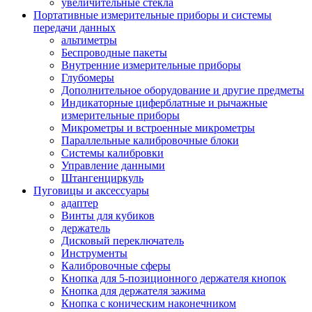
увеличительные стекла
Портативные измерительные приборы и системы
передачи данных
альтиметры
Беспроводные пакеты
Внутренние измерительные приборы
Глубомеры
Дополнительное оборудование и другие предметы
Индикаторные циферблатные и рычажные
измерительные приборы
Микрометры и встроенные микрометры
Параллельные калибровочные блоки
Системы калибровки
Управление данными
Штангенциркуль
Пуговицы и аксессуары
адаптер
Винты для кубиков
держатель
Дисковый переключатель
Инструменты
Калибровочные сферы
Кнопка для 5-позиционного держателя кнопок
Кнопка для держателя зажима
Кнопка с коническим наконечником