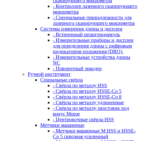
сканирующего микрометра
- Контроллер лазерного сканирующего
микрометра
- Специальные принадлежности для
лазерного сканирующего микрометра
Системы измерения длины и дисплеи
- Встроенный штангенциркуль
- Измерительные приборы и дисплеи
для определения длины с цифровым
индикатором положения (DRO).
- Измерительные устройства длины
NC
- Поворотный энкодер
Ручной инструмент
Спиральные свёрла
- Свёрла по металлу HSS
- Свёрла по металлу HSSE-Co 5
- Свёрла по металлу HSSE-Co 8
- Свёрла по металлу удлиненные
- Свёрла по металлу хвостовик под
конус Морзе
- Центровочные свёрла HSS
Метчики машинные
- Метчики машинные M HSS и HSSE-
Co 5 сквозная усиленный