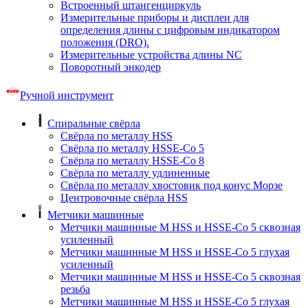
Встроенный штангенциркуль
Измерительные приборы и дисплеи для
определения длины с цифровым индикатором
положения (DRO).
Измерительные устройства длины NC
Поворотный энкодер
Ручной инструмент
Спиральные свёрла
Свёрла по металлу HSS
Свёрла по металлу HSSE-Co 5
Свёрла по металлу HSSE-Co 8
Свёрла по металлу удлиненные
Свёрла по металлу хвостовик под конус Морзе
Центровочные свёрла HSS
Метчики машинные
Метчики машинные M HSS и HSSE-Co 5 сквозная
усиленный
Метчики машинные M HSS и HSSE-Co 5 глухая
усиленный
Метчики машинные M HSS и HSSE-Co 5 сквозная
резьба
Метчики машинные M HSS и HSSE-Co 5 глухая