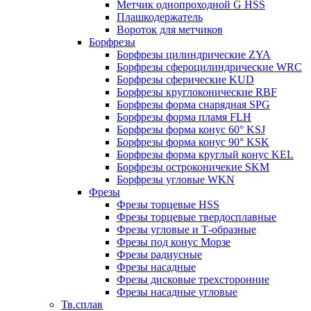
Метчик однопроходной G HSS
Плашкодержатель
Вороток для метчиков
Борфрезы
Борфрезы цилиндрические ZYA
Борфрезы сфероцилиндрические WRC
Борфрезы сферические KUD
Борфрезы круглоконические RBF
Борфрезы форма снарядная SPG
Борфрезы форма пламя FLH
Борфрезы форма конус 60° KSJ
Борфрезы форма конус 90° KSK
Борфрезы форма круглый конус KEL
Борфрезы остроконичекие SKM
Борфрезы угловые WKN
Фрезы
Фрезы торцевые HSS
Фрезы торцевые твердосплавные
Фрезы угловые и Т-образные
Фрезы под конус Морзе
Фрезы радиусные
Фрезы насадные
Фрезы дисковые трехсторонние
Фрезы насадные угловые
Тв.сплав