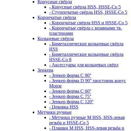
Конусные свёрла
- Конусные свёрла HSS, HSSE-Co 5
- Ступенчатые свёрла HSS, HSSE-Co 5
Корончатые свёрла
- Корончатые свёрла HSS и HSSE-Co 5
- Корончатые свёрла с впаяными тв.
пластинами
Кольцевые свёрла
- Биметаллические кольцевые свёрла
HSS
- Биметаллические кольцевые свёрла
HSSE-Co 8
- Аксессуары для кольцевых свёрл
Зенкера
- Зенкер форма С 90°
- Зенкер форма D 90° хвостовик конус
Морзе
- Зенкер форма С 60°
- Зенкер форма С 75°
- Зенкер форма С 120°
- Цековка HSS
Метчики ручные
- Метчики ручные M HSS, HSS-левая
резьба и HSSE-Co 5
- Плашки M HSS, HSS-левая резьба и