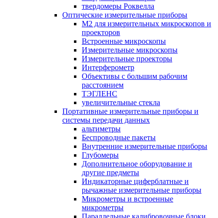
твердомеры Роквелла
Оптические измерительные приборы
M2 для измерительных микроскопов и
проекторов
Встроенные микроскопы
Измерительные микроскопы
Измерительные проекторы
Интерферометр
Объективы с большим рабочим
расстоянием
ТЭГЛЕНС
увеличительные стекла
Портативные измерительные приборы и
системы передачи данных
альтиметры
Беспроводные пакеты
Внутренние измерительные приборы
Глубомеры
Дополнительное оборудование и
другие предметы
Индикаторные циферблатные и
рычажные измерительные приборы
Микрометры и встроенные
микрометры
Параллельные калибровочные блоки