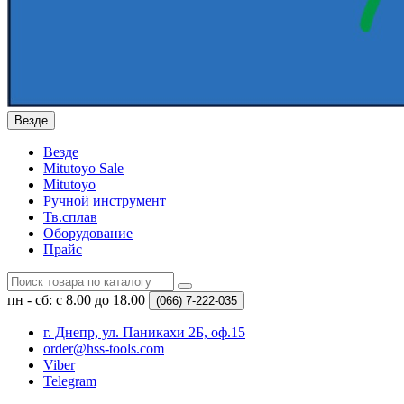
Везде
Везде
Mitutoyo Sale
Mitutoyo
Ручной инструмент
Тв.сплав
Оборудование
Прайс
пн - сб: с 8.00 до 18.00
(066)
7-222-035
г. Днепр, ул. Паникахи 2Б, оф.15
order@hss-tools.com
Viber
Telegram