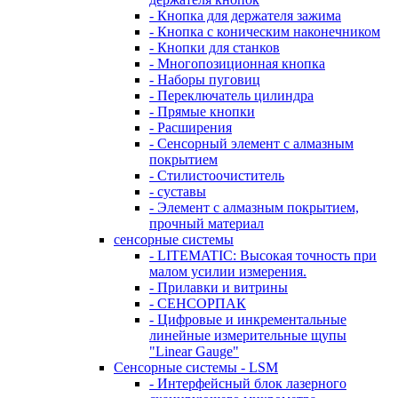
- Кнопка для держателя зажима
- Кнопка с коническим наконечником
- Кнопки для станков
- Многопозиционная кнопка
- Наборы пуговиц
- Переключатель цилиндра
- Прямые кнопки
- Расширения
- Сенсорный элемент с алмазным
покрытием
- Стилистоочиститель
- суставы
- Элемент с алмазным покрытием,
прочный материал
сенсорные системы
- LITEMATIC: Высокая точность при
малом усилии измерения.
- Прилавки и витрины
- СЕНСОРПАК
- Цифровые и инкрементальные
линейные измерительные щупы
"Linear Gauge"
Сенсорные системы - LSM
- Интерфейсный блок лазерного