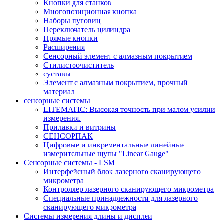
Кнопки для станков
Многопозиционная кнопка
Наборы пуговиц
Переключатель цилиндра
Прямые кнопки
Расширения
Сенсорный элемент с алмазным покрытием
Стилистоочиститель
суставы
Элемент с алмазным покрытием, прочный
материал
сенсорные системы
LITEMATIC: Высокая точность при малом усилии
измерения.
Прилавки и витрины
СЕНСОРПАК
Цифровые и инкрементальные линейные
измерительные щупы "Linear Gauge"
Сенсорные системы - LSM
Интерфейсный блок лазерного сканирующего
микрометра
Контроллер лазерного сканирующего микрометра
Специальные принадлежности для лазерного
сканирующего микрометра
Системы измерения длины и дисплеи