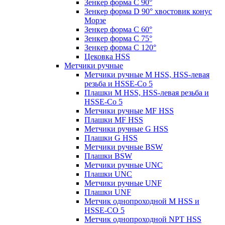
Зенкер форма С 90°
Зенкер форма D 90° хвостовик конус
Морзе
Зенкер форма С 60°
Зенкер форма С 75°
Зенкер форма С 120°
Цековка HSS
Метчики ручные
Метчики ручные M HSS, HSS-левая
резьба и HSSE-Co 5
Плашки M HSS, HSS-левая резьба и
HSSE-Co 5
Метчики ручные MF HSS
Плашки MF HSS
Метчики ручные G HSS
Плашки G HSS
Метчики ручные BSW
Плашки BSW
Метчики ручные UNC
Плашки UNC
Метчики ручные UNF
Плашки UNF
Метчик однопроходной M HSS и
HSSE-CO 5
Метчик однопроходной NPT HSS