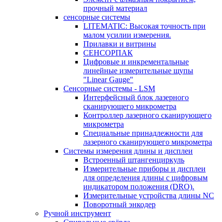
прочный материал
сенсорные системы
LITEMATIC: Высокая точность при
малом усилии измерения.
Прилавки и витрины
СЕНСОРПАК
Цифровые и инкрементальные
линейные измерительные щупы
"Linear Gauge"
Сенсорные системы - LSM
Интерфейсный блок лазерного
сканирующего микрометра
Контроллер лазерного сканирующего
микрометра
Специальные принадлежности для
лазерного сканирующего микрометра
Системы измерения длины и дисплеи
Встроенный штангенциркуль
Измерительные приборы и дисплеи
для определения длины с цифровым
индикатором положения (DRO).
Измерительные устройства длины NC
Поворотный энкодер
Ручной инструмент