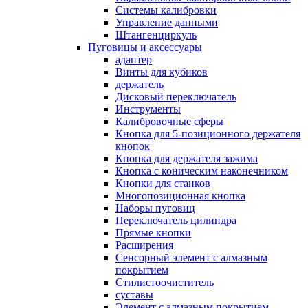
Системы калибровки
Управление данными
Штангенциркуль
Пуговицы и аксессуары
адаптер
Винты для кубиков
держатель
Дисковый переключатель
Инструменты
Калибровочные сферы
Кнопка для 5-позиционного держателя
кнопок
Кнопка для держателя зажима
Кнопка с коническим наконечником
Кнопки для станков
Многопозиционная кнопка
Наборы пуговиц
Переключатель цилиндра
Прямые кнопки
Расширения
Сенсорный элемент с алмазным
покрытием
Стилистоочиститель
суставы
Элемент с алмазным покрытием,