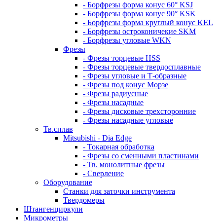
- Борфрезы форма конус 60° KSJ
- Борфрезы форма конус 90° KSK
- Борфрезы форма круглый конус KEL
- Борфрезы остроконичекие SKM
- Борфрезы угловые WKN
Фрезы
- Фрезы торцевые HSS
- Фрезы торцевые твердосплавные
- Фрезы угловые и Т-образные
- Фрезы под конус Морзе
- Фрезы радиусные
- Фрезы насадные
- Фрезы дисковые трехсторонние
- Фрезы насадные угловые
Тв.сплав
Mitsubishi - Dia Edge
- Токарная обработка
- Фрезы со сменными пластинами
- Тв. монолитные фрезы
- Сверление
Оборудование
Станки для заточки инструмента
Твердомеры
Штангенциркули
Микрометры