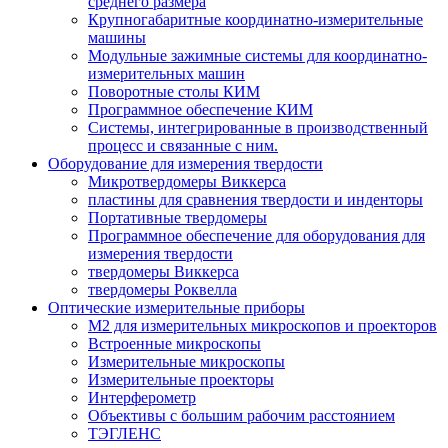
среднего размера
Крупногабаритные координатно-измерительные
машины
Модульные зажимные системы для координатно-
измерительных машин
Поворотные столы КИМ
Программное обеспечение КИМ
Системы, интегрированные в производственный
процесс и связанные с ним.
Оборудование для измерения твердости
Микротвердомеры Виккерса
пластины для сравнения твердости и инденторы
Портативные твердомеры
Программное обеспечение для оборудования для
измерения твердости
твердомеры Виккерса
твердомеры Роквелла
Оптические измерительные приборы
M2 для измерительных микроскопов и проекторов
Встроенные микроскопы
Измерительные микроскопы
Измерительные проекторы
Интерферометр
Объективы с большим рабочим расстоянием
ТЭГЛЕНС