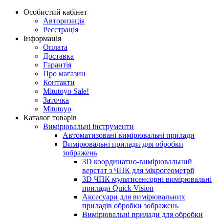
Особистий кабінет
Авторизація
Реєстрація
Інформація
Оплата
Доставка
Гарантія
Про магазин
Контакти
Mitutoyo Sale!
Заточка
Mitutoyo
Каталог товарів
Вимірювальні інструменти
Автоматизовані вимірювальні прилади
Вимірювальні прилади для обробки
зображень
3D координатно-вимірювальний
верстат з ЧПК для мікрогеометрії
3D ЧПК мультисенсорні вимірювальні
прилади Quick Vision
Аксесуари для вимірювальних
приладів обробки зображень
Вимірювальні прилади для обробки