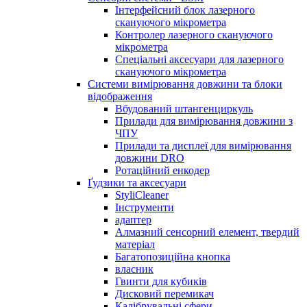
Інтерфейсний блок лазерного
скануючого мікрометра
Контролер лазерного скануючого
мікрометра
Спеціальні аксесуари для лазерного
скануючого мікрометра
Системи вимірювання довжини та блоки
відображення
Вбудований штангенциркуль
Прилади для вимірювання довжини з
ЧПУ
Прилади та дисплеї для вимірювання
довжини DRO
Ротаційний енкодер
Ґудзики та аксесуари
StyliCleaner
Інструменти
адаптер
Алмазний сенсорний елемент, твердий
матеріал
Багатопозиційна кнопка
власник
Гвинти для кубиків
Дисковий перемикач
Калібрувальні сфери