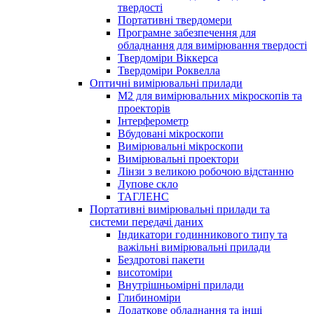
твердості
Портативні твердомери
Програмне забезпечення для
обладнання для вимірювання твердості
Твердоміри Віккерса
Твердоміри Роквелла
Оптичні вимірювальні прилади
M2 для вимірювальних мікроскопів та
проекторів
Інтерферометр
Вбудовані мікроскопи
Вимірювальні мікроскопи
Вимірювальні проектори
Лінзи з великою робочою відстанню
Лупове скло
ТАГЛЕНС
Портативні вимірювальні прилади та
системи передачі даних
Індикатори годинникового типу та
важільні вимірювальні прилади
Бездротові пакети
висотоміри
Внутрішньомірні прилади
Глибиноміри
Додаткове обладнання та інші