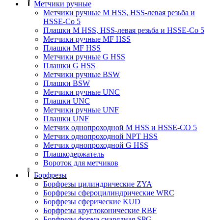
Метчики ручные
Метчики ручные M HSS, HSS-левая резьба и
HSSE-Co 5
Плашки M HSS, HSS-левая резьба и HSSE-Co 5
Метчики ручные MF HSS
Плашки MF HSS
Метчики ручные G HSS
Плашки G HSS
Метчики ручные BSW
Плашки BSW
Метчики ручные UNC
Плашки UNC
Метчики ручные UNF
Плашки UNF
Метчик однопроходной M HSS и HSSE-CO 5
Метчик однопроходной NPT HSS
Метчик однопроходной G HSS
Плашкодержатель
Вороток для метчиков
Борфрезы
Борфрезы цилиндрические ZYA
Борфрезы сфероцилиндрические WRC
Борфрезы сферические KUD
Борфрезы круглоконические RBF
Борфрезы форма снарядная SPG