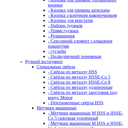
кнопки
- Кнопка для тримача затискача
- Кнопка з конічним наконечником
- Кнопки для верстатів
- Набори ґудзиків
- Прямі ґудзики
- Розширення
- Сенсорний елемент з алмазним
покриттям
- суглоби
- Циліндричний перемикач
Ручний інструмент
Спиральные свёрла
- Свёрла по металлу HSS
- Свёрла по металлу HSSE-Co 5
- Свёрла по металлу HSSE-Co 8
- Свёрла по металлу удлиненные
- Свёрла по металлу хвостовик под
конус Морзе
- Центровочные свёрла HSS
Метчики машинные
- Метчики машинные M HSS и HSSE-
Co 5 сквозная усиленный
- Метчики машинные M HSS и HSSE-