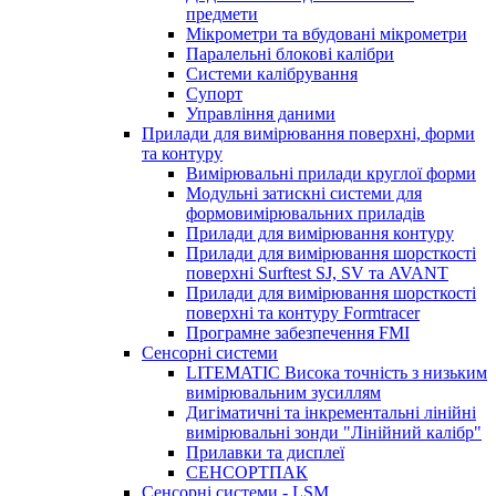
предмети
Мікрометри та вбудовані мікрометри
Паралельні блокові калібри
Системи калібрування
Супорт
Управління даними
Прилади для вимірювання поверхні, форми
та контуру
Вимірювальні прилади круглої форми
Модульні затискні системи для
формовимірювальних приладів
Прилади для вимірювання контуру
Прилади для вимірювання шорсткості
поверхні Surftest SJ, SV та AVANT
Прилади для вимірювання шорсткості
поверхні та контуру Formtracer
Програмне забезпечення FMI
Сенсорні системи
LITEMATIC Висока точність з низьким
вимірювальним зусиллям
Дигіматичні та інкрементальні лінійні
вимірювальні зонди "Лінійний калібр"
Прилавки та дисплеї
СЕНСОРТПАК
Сенсорні системи - LSM