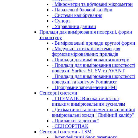
- Мікрометри та вбудовані мікрометри
- Паралельні блокові калібри
- Системи калібрування
- Супорт
- Управління даними
Прилади для вимірювання поверхні, форми
та контуру
- Вимірювальні прилади круглої форми
- Модульні затискні системи для
формовимірювальних приладів
- Прилади для вимірювання контуру
- Прилади для вимірювання шорсткості
поверхні Surftest SJ, SV та AVANT
- Прилади для вимірювання шорсткості
поверхні та контуру Formtracer
- Програмне забезпечення FMI
Сенсорні системи
- LITEMATIC Висока точність з
низьким вимірювальним зусиллям
- Дигіматичні та інкрементальні лінійні
вимірювальні зонди "Лінійний калібр"
- Прилавки та дисплеї
- СЕНСОРТПАК
Сенсорні системи - LSM
- Інтерфейсний блок лазерного