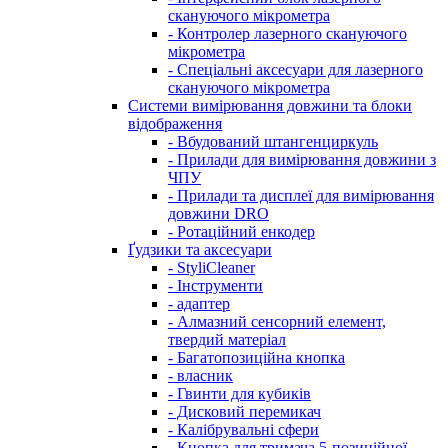
скануючого мікрометра
- Контролер лазерного скануючого
мікрометра
- Спеціальні аксесуари для лазерного
скануючого мікрометра
Системи вимірювання довжини та блоки
відображення
- Вбудований штангенциркуль
- Прилади для вимірювання довжини з
ЧПУ
- Прилади та дисплеї для вимірювання
довжини DRO
- Ротаційний енкодер
Ґудзики та аксесуари
- StyliCleaner
- Інструменти
- адаптер
- Алмазний сенсорний елемент,
твердий матеріал
- Багатопозиційна кнопка
- власник
- Гвинти для кубиків
- Дисковий перемикач
- Калібрувальні сфери
- Кнопка для тримача 5-позиційної