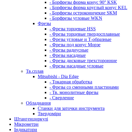
- Борфрезы форма конус 90° KSK
- Борфрезы форма круглый конус KEL
- Борфрезы остроконичекие SKM
- Борфрезы угловые WKN
Фрезы
- Фрезы торцевые HSS
- Фрезы торцевые твердосплавные
- Фрезы угловые и Т-образные
- Фрезы под конус Морзе
- Фрезы радиусные
- Фрезы насадные
- Фрезы дисковые трехсторонние
- Фрезы насадные угловые
Тв.сплав
Mitsubishi - Dia Edge
- Токарная обработка
- Фрезы со сменными пластинами
- Тв. монолитные фрезы
- Сверление
Обладнання
Станки для заточки инструмента
Твердоміри
Штангенциркулі
Мікрометри
Індикатори