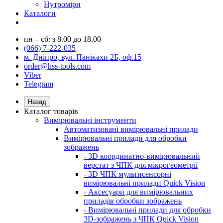
Нутроміри
Каталоги
пн – сб: з 8.00 до 18.00
(066) 7-222-035
м. Дніпро, вул. Панікахи 2Б, оф.15
order@hss-tools.com
Viber
Telegram
Назад
Каталог товарів
Вимірювальні інструменти
Автоматизовані вимірювальні прилади
Вимірювальні прилади для обробки
зображень
- 3D координатно-вимірювальний
верстат з ЧПК для мікрогеометрії
- 3D ЧПК мультисенсорні
вимірювальні прилади Quick Vision
- Аксесуари для вимірювальних
приладів обробки зображень
- Вимірювальні прилади для обробки
3D-зображень з ЧПК Quick Vision