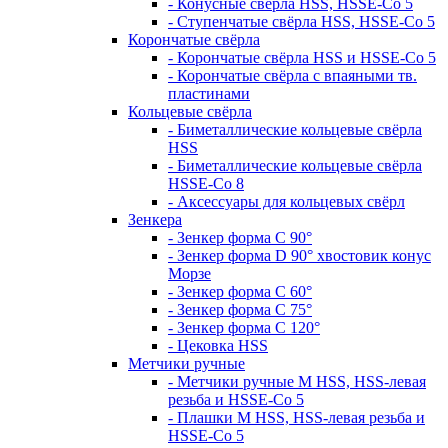
- Конусные свёрла HSS, HSSE-Co 5
- Ступенчатые свёрла HSS, HSSE-Co 5
Корончатые свёрла
- Корончатые свёрла HSS и HSSE-Co 5
- Корончатые свёрла с впаяными тв.
пластинами
Кольцевые свёрла
- Биметаллические кольцевые свёрла
HSS
- Биметаллические кольцевые свёрла
HSSE-Co 8
- Аксессуары для кольцевых свёрл
Зенкера
- Зенкер форма С 90°
- Зенкер форма D 90° хвостовик конус
Морзе
- Зенкер форма С 60°
- Зенкер форма С 75°
- Зенкер форма С 120°
- Цековка HSS
Метчики ручные
- Метчики ручные M HSS, HSS-левая
резьба и HSSE-Co 5
- Плашки M HSS, HSS-левая резьба и
HSSE-Co 5