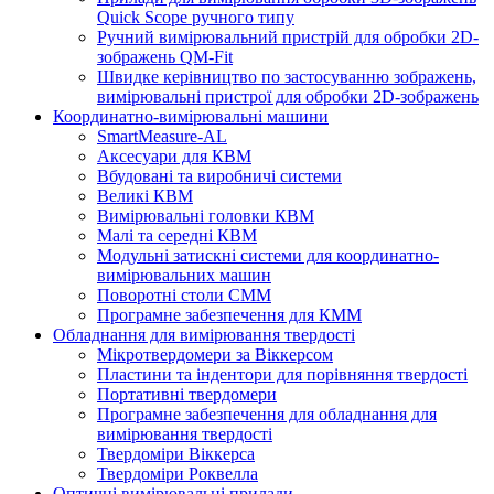
Quick Scope ручного типу
Ручний вимірювальний пристрій для обробки 2D-
зображень QM-Fit
Швидке керівництво по застосуванню зображень,
вимірювальні пристрої для обробки 2D-зображень
Координатно-вимірювальні машини
SmartMeasure-AL
Аксесуари для КВМ
Вбудовані та виробничі системи
Великі КВМ
Вимірювальні головки КВМ
Малі та середні КВМ
Модульні затискні системи для координатно-
вимірювальних машин
Поворотні столи CMM
Програмне забезпечення для КММ
Обладнання для вимірювання твердості
Мікротвердомери за Віккерсом
Пластини та індентори для порівняння твердості
Портативні твердомери
Програмне забезпечення для обладнання для
вимірювання твердості
Твердоміри Віккерса
Твердоміри Роквелла
Оптичні вимірювальні прилади