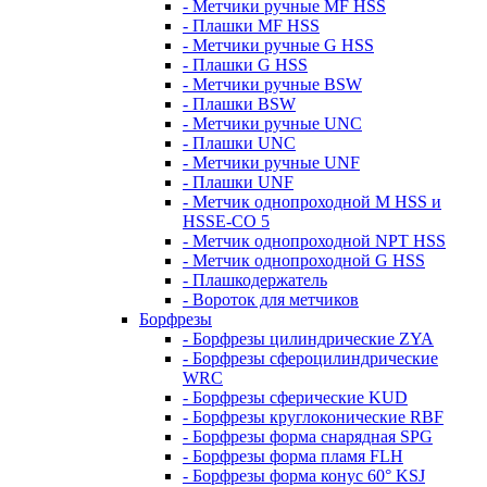
- Метчики ручные MF HSS
- Плашки MF HSS
- Метчики ручные G HSS
- Плашки G HSS
- Метчики ручные BSW
- Плашки BSW
- Метчики ручные UNC
- Плашки UNC
- Метчики ручные UNF
- Плашки UNF
- Метчик однопроходной M HSS и
HSSE-CO 5
- Метчик однопроходной NPT HSS
- Метчик однопроходной G HSS
- Плашкодержатель
- Вороток для метчиков
Борфрезы
- Борфрезы цилиндрические ZYA
- Борфрезы сфероцилиндрические
WRC
- Борфрезы сферические KUD
- Борфрезы круглоконические RBF
- Борфрезы форма снарядная SPG
- Борфрезы форма пламя FLH
- Борфрезы форма конус 60° KSJ