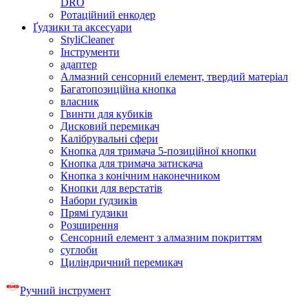
DRO
Ротаційний енкодер
Ґудзики та аксесуари
StyliCleaner
Інструменти
адаптер
Алмазний сенсорний елемент, твердий матеріал
Багатопозиційна кнопка
власник
Гвинти для кубиків
Дисковий перемикач
Калібрувальні сфери
Кнопка для тримача 5-позиційної кнопки
Кнопка для тримача затискача
Кнопка з конічним наконечником
Кнопки для верстатів
Набори ґудзиків
Прямі ґудзики
Розширення
Сенсорний елемент з алмазним покриттям
суглоби
Циліндричний перемикач
Ручний інструмент