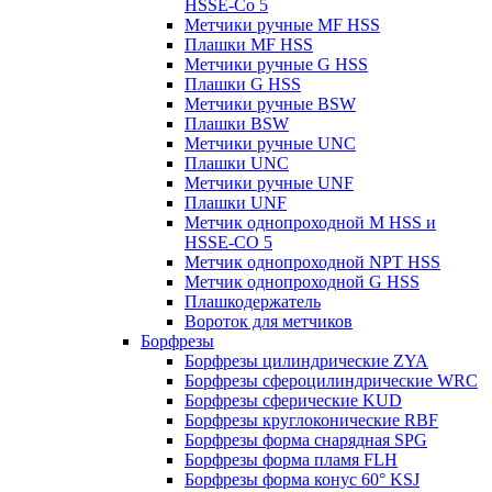
HSSE-Co 5
Метчики ручные MF HSS
Плашки MF HSS
Метчики ручные G HSS
Плашки G HSS
Метчики ручные BSW
Плашки BSW
Метчики ручные UNC
Плашки UNC
Метчики ручные UNF
Плашки UNF
Метчик однопроходной M HSS и
HSSE-CO 5
Метчик однопроходной NPT HSS
Метчик однопроходной G HSS
Плашкодержатель
Вороток для метчиков
Борфрезы
Борфрезы цилиндрические ZYA
Борфрезы сфероцилиндрические WRC
Борфрезы сферические KUD
Борфрезы круглоконические RBF
Борфрезы форма снарядная SPG
Борфрезы форма пламя FLH
Борфрезы форма конус 60° KSJ