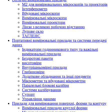
M2 для вимірювальних мікроскопів та проекторів
Інтерферометр
Вбудовані мікроскопи
Вимірювальні мікроскопи
Вимірювальні проектори
Лінзи з великою робочою відстанню
Лупове скло
ТАГЛЕНС
Портативні вимірювальні прилади та системи передачі
даних
Індикатори годинникового типу та важільні
вимірювальні прилади
Бездротові пакети
висотоміри
Внутрішньомірні прилади
Глибиноміри
Додаткове обладнання та інші предмети
Мікрометри та вбудовані мікрометри
Паралельні блокові калібри
Системи калібрування
Супорт
Управління даними
Прилади для вимірювання поверхні, форми та контуру
Вимірювальні прилади круглої форми