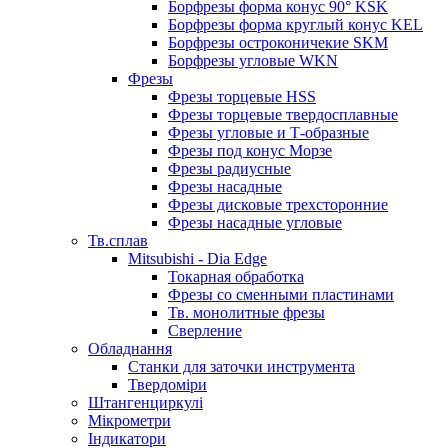
Борфрезы форма конус 90° KSK
Борфрезы форма круглый конус KEL
Борфрезы остроконичекие SKM
Борфрезы угловые WKN
Фрезы
Фрезы торцевые HSS
Фрезы торцевые твердосплавные
Фрезы угловые и Т-образные
Фрезы под конус Морзе
Фрезы радиусные
Фрезы насадные
Фрезы дисковые трехсторонние
Фрезы насадные угловые
Тв.сплав
Mitsubishi - Dia Edge
Токарная обработка
Фрезы со сменными пластинами
Тв. монолитные фрезы
Сверление
Обладнання
Станки для заточки инструмента
Твердоміри
Штангенциркулі
Мікрометри
Індикатори