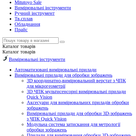
Mitutoyo Sale
Вимірювальні інструменти
Ручний інструмент
Тв.сплав
Обладнання
Прайс
Каталог
товарів
Каталог
товарів
Вимірювальні інструменти
Автоматизовані вимірювальні прилади
Вимірювальні прилади для обробки зображень
3D координатно-вимірювальний верстат з ЧПК
для мікрогеометрії
3D ЧПК мультисенсорні вимірювальні прилади
Quick Vision
Аксесуари для вимірювальних приладів обробки
зображень
Вимірювальні прилади для обробки 3D-зображень
з ЧПК Quick Vision
Модульна система затискання для метрології
обробки зображень
Прилади для вимірювання обробки 3D-зображень