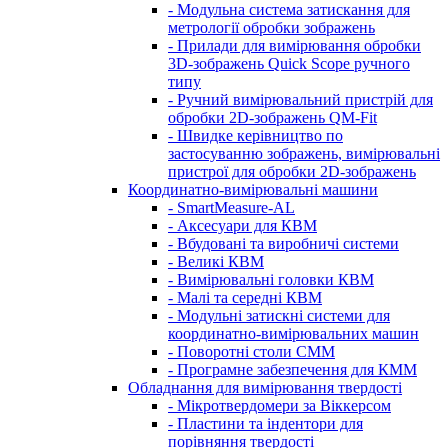
- Модульна система затискання для
метрології обробки зображень
- Прилади для вимірювання обробки
3D-зображень Quick Scope ручного
типу
- Ручний вимірювальний пристрій для
обробки 2D-зображень QM-Fit
- Швидке керівництво по
застосуванню зображень, вимірювальні
пристрої для обробки 2D-зображень
Координатно-вимірювальні машини
- SmartMeasure-AL
- Аксесуари для КВМ
- Вбудовані та виробничі системи
- Великі КВМ
- Вимірювальні головки КВМ
- Малі та середні КВМ
- Модульні затискні системи для
координатно-вимірювальних машин
- Поворотні столи CMM
- Програмне забезпечення для КММ
Обладнання для вимірювання твердості
- Мікротвердомери за Віккерсом
- Пластини та індентори для
порівняння твердості