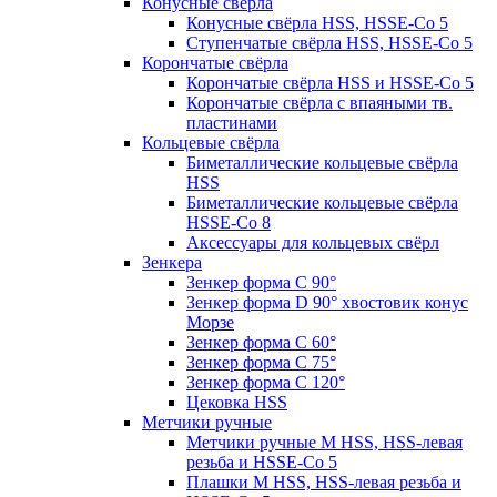
Конусные свёрла
Конусные свёрла HSS, HSSE-Co 5
Ступенчатые свёрла HSS, HSSE-Co 5
Корончатые свёрла
Корончатые свёрла HSS и HSSE-Co 5
Корончатые свёрла с впаяными тв.
пластинами
Кольцевые свёрла
Биметаллические кольцевые свёрла
HSS
Биметаллические кольцевые свёрла
HSSE-Co 8
Аксессуары для кольцевых свёрл
Зенкера
Зенкер форма С 90°
Зенкер форма D 90° хвостовик конус
Морзе
Зенкер форма С 60°
Зенкер форма С 75°
Зенкер форма С 120°
Цековка HSS
Метчики ручные
Метчики ручные M HSS, HSS-левая
резьба и HSSE-Co 5
Плашки M HSS, HSS-левая резьба и