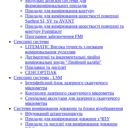
Модульні затискні системи для
формовимірювальних приладів
Прилади для вимірювання контуру
Прилади для вимірювання шорсткості поверхні
Surftest SJ, SV та AVANT
Прилади для вимірювання шорсткості поверхні та
контуру Formtracer
Програмне забезпечення FMI
Сенсорні системи
LITEMATIC Висока точність з низьким
вимірювальним зусиллям
Дигіматичні та інкрементальні лінійні
вимірювальні зонди "Лінійний калібр"
Прилавки та дисплеї
СЕНСОРТПАК
Сенсорні системи - LSM
Інтерфейсний блок лазерного скануючого
мікрометра
Контролер лазерного скануючого мікрометра
Спеціальні аксесуари для лазерного скануючого
мікрометра
Системи вимірювання довжини та блоки відображення
Вбудований штангенциркуль
Прилади для вимірювання довжини з ЧПУ
Прилади та дисплеї для вимірювання довжини