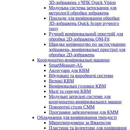
3D-зображень з ЧПК Quick Vision
Модульна система затискання для
метрології обробки зображень
Прилади для вимірювання обробки
3D-зображень Quick Scope ручного
типу
Ручний вимірювальний пристрій для
обробки 2D-зображень QM-Fit
Швидке керівництво по застосуванню
зображень, вимірювальні пристрої для
обробки 2D-зображень
Координатно-вимірювальні машини
SmartMeasure-AL
Аксесуари для КВМ
Вбудовані та виробничі системи
Великі КВМ
Вимірювальні головки КВМ
Малі та середні КВМ
Модульні затискні системи для
координатно-вимірювальних машин
Поворотні столи CMM
Програмне забезпечення для КММ
Обладнання для вимірювання твердості
Мікротвердомери за Віккерсом
Пластини та індентори для порівняння