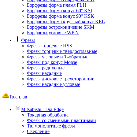
Борфрезы форма пламя FLH
Борфрезы форма конус 60° KSJ
Борфрезы форма конус 90° KSK
Борфрезы форма круглый конус KEL
Борфрезы остроконичекие SKM
Борфрезы угловые WKN
Фрезы
Фрезы торцевые HSS
Фрезы торцевые твердосплавные
Фрезы угловые и Т-образные
Фрезы под конус Морзе
Фрезы радиусные
Фрезы насадные
Фрезы дисковые трехсторонние
Фрезы насадные угловые
Тв.сплав
Mitsubishi - Dia Edge
Токарная обработка
Фрезы со сменными пластинами
Тв. монолитные фрезы
Сверление