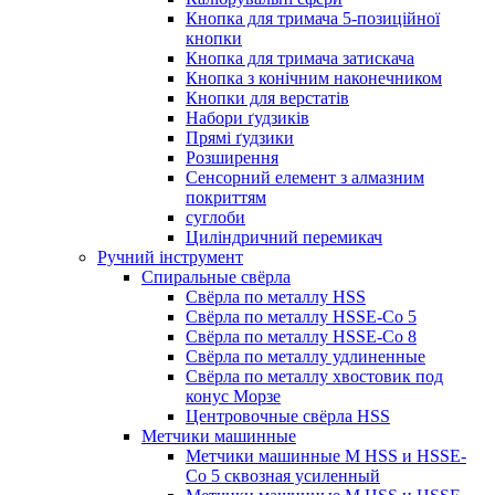
Кнопка для тримача 5-позиційної
кнопки
Кнопка для тримача затискача
Кнопка з конічним наконечником
Кнопки для верстатів
Набори ґудзиків
Прямі ґудзики
Розширення
Сенсорний елемент з алмазним
покриттям
суглоби
Циліндричний перемикач
Ручний інструмент
Спиральные свёрла
Свёрла по металлу HSS
Свёрла по металлу HSSE-Co 5
Свёрла по металлу HSSE-Co 8
Свёрла по металлу удлиненные
Свёрла по металлу хвостовик под
конус Морзе
Центровочные свёрла HSS
Метчики машинные
Метчики машинные M HSS и HSSE-
Co 5 сквозная усиленный