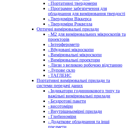
- Портативні твердомери
- Програмне забезпечення для
обладнання для вимірювання твердості
- Твердоміри Віккерса
- Твердоміри Роквелла
Оптичні вимірювальні прилади
- M2 для вимірювальних мікроскопів та
проекторів
- Інтерферометр
- Вбудовані мікроскопи
- Вимірювальні мікроскопи
- Вимірювальні проектори
- Лінзи з великою робочою відстанню
- Лупове скло
- ТАГЛЕНС
Портативні вимірювальні прилади та
системи передачі даних
- Індикатори годинникового типу та
важільні вимірювальні прилади
- Бездротові пакети
- висотоміри
- Внутрішньомірні прилади
- Глибиноміри
- Додаткове обладнання та інші
предмети