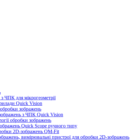
ь
з ЧПК для мікрогеометрії
илади Quick Vision
 обробки зображень
ображень з ЧПК Quick Vision
логії обробки зображень
ображень Quick Scope ручного типу
робки 2D-зображень QM-Fit
бражень, вимірювальні пристрої для обробки 2D-зображень