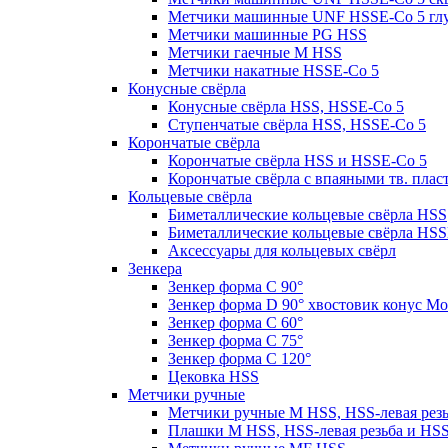
Метчики машинные UNF HSSE-Co 5 гл
Метчики машинные PG HSS
Метчики гаечные M HSS
Метчики накатные HSSE-Co 5
Конусные свёрла
Конусные свёрла HSS, HSSE-Co 5
Ступенчатые свёрла HSS, HSSE-Co 5
Корончатые свёрла
Корончатые свёрла HSS и HSSE-Co 5
Корончатые свёрла с впаяными тв. пла
Кольцевые свёрла
Биметаллические кольцевые свёрла HSS
Биметаллические кольцевые свёрла HSS
Аксессуары для кольцевых свёрл
Зенкера
Зенкер форма С 90°
Зенкер форма D 90° хвостовик конус Мо
Зенкер форма С 60°
Зенкер форма С 75°
Зенкер форма С 120°
Цековка HSS
Метчики ручные
Метчики ручные M HSS, HSS-левая рез
Плашки M HSS, HSS-левая резьба и HS