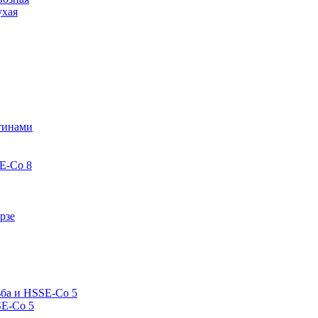
ухая
стинами
E-Co 8
рзе
ьба и HSSE-Co 5
SE-Co 5