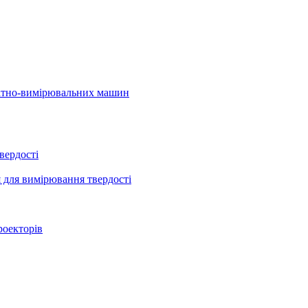
натно-вимірювальних машин
вердості
 для вимірювання твердості
роекторів