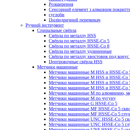
Розширення
Сенсорний елемент з алмазним покритт
суглоби
Циліндричний перемикач
Ручний інструмент
Спиральные свёрла
Свёрла по металлу HSS
Свёрла по металлу HSSE-Co 5
Свёрла по металлу HSSE-Co 8
Свёрла по металлу удлиненные
Свёрла по металлу хвостовик под конус
Центровочные свёрла HSS
Метчики машинные
Метчики машинные M HSS и HSSE-Co 5
Метчики машинные M HSS и HSSE-Co 5
Метчики машинные M HSS и HSSE-Co 5 
Метчики машинные M HSS и HSSE-Co 5 
Метчики машинные M по алюминию, ме
Метчики машинные M по чугуну
Метчики машинные G HSSE-Co 5
Метчики машинные MF HSSE-Co 5 сквоз
Метчики машинные MF HSSE-Co 5 глуха
Метчики машинные UNC HSSE-Co 5 ск
Метчики машинные UNC HSSE-Co 5 гл
Метчики машинные UNF HSSE-Co 5 скв