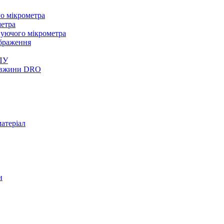
о мікрометра
метра
нуючого мікрометра
браження
ПУ
довжини DRO
атеріал
и