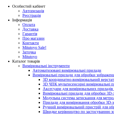
Особистий кабінет
Авторизація
Реєстрація
Інформація
Оплата
Доставка
Гарантія
Про магазин
Контакти
Mitutoyo Sale!
Заточка
Mitutoyo
Каталог товарів
Вимірювальні інструменти
Автоматизовані вимірювальні прилади
Вимірювальні прилади для обробки зображен
3D координатно-вимірювальний верстат 
3D ЧПК мультисенсорні вимірювальні пр
Аксесуари для вимірювальних приладів
Вимірювальні прилади для обробки 3D-з
Модульна система затискання для метро
Прилади для вимірювання обробки 3D-з
Ручний вимірювальний пристрій для об
Швидке керівництво по застосуванню зо