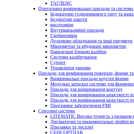
ТАГЛЕНС
Портативні вимірювальні прилади та системи 
Індикатори годинникового типу та важі
Бездротові пакети
висотоміри
Внутрішньомірні прилади
Глибиноміри
Додаткове обладнання та інші предмети
Мікрометри та вбудовані мікрометри
Паралельні блокові калібри
Системи калібрування
Супорт
Управління даними
Прилади для вимірювання поверхні, форми та
Вимірювальні прилади круглої форми
Модульні затискні системи для формов
Прилади для вимірювання контуру
Прилади для вимірювання шорсткості по
Прилади для вимірювання шорсткості пов
Програмне забезпечення FMI
Сенсорні системи
LITEMATIC Висока точність з низьким
Дигіматичні та інкрементальні лінійні 
Прилавки та дисплеї
СЕНСОРТПАК