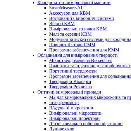
Координатно-вимірювальні машини
SmartMeasure-AL
Аксесуари для КВМ
Вбудовані та виробничі системи
Великі КВМ
Вимірювальні головки КВМ
Малі та середні КВМ
Модульні затискні системи для коорди
Поворотні столи CMM
Програмне забезпечення для КММ
Обладнання для вимірювання твердості
Мікротвердомери за Віккерсом
Пластини та індентори для порівняння т
Портативні твердомери
Програмне забезпечення для обладнання
Твердоміри Віккерса
Твердоміри Роквелла
Оптичні вимірювальні прилади
M2 для вимірювальних мікроскопів та п
Інтерферометр
Вбудовані мікроскопи
Вимірювальні мікроскопи
Вимірювальні проектори
Лінзи з великою робочою відстанню
Лупове скло