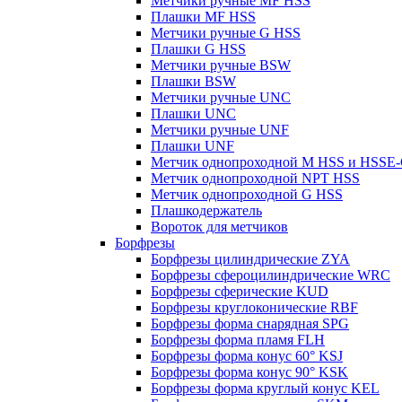
Метчики ручные MF HSS
Плашки MF HSS
Метчики ручные G HSS
Плашки G HSS
Метчики ручные BSW
Плашки BSW
Метчики ручные UNC
Плашки UNC
Метчики ручные UNF
Плашки UNF
Метчик однопроходной M HSS и HSSE
Метчик однопроходной NPT HSS
Метчик однопроходной G HSS
Плашкодержатель
Вороток для метчиков
Борфрезы
Борфрезы цилиндрические ZYA
Борфрезы сфероцилиндрические WRC
Борфрезы сферические KUD
Борфрезы круглоконические RBF
Борфрезы форма снарядная SPG
Борфрезы форма пламя FLH
Борфрезы форма конус 60° KSJ
Борфрезы форма конус 90° KSK
Борфрезы форма круглый конус KEL