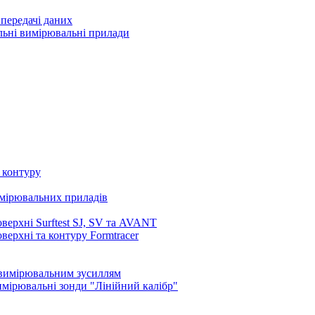
передачі даних
льні вимірювальні прилади
 контуру
имірювальних приладів
верхні Surftest SJ, SV та AVANT
ерхні та контуру Formtracer
 вимірювальним зусиллям
вимірювальні зонди "Лінійний калібр"