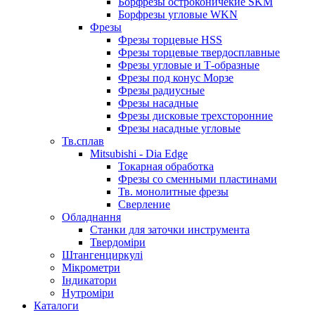
Борфрезы остроконичекие SKM
Борфрезы угловые WKN
Фрезы
Фрезы торцевые HSS
Фрезы торцевые твердосплавные
Фрезы угловые и Т-образные
Фрезы под конус Морзе
Фрезы радиусные
Фрезы насадные
Фрезы дисковые трехсторонние
Фрезы насадные угловые
Тв.сплав
Mitsubishi - Dia Edge
Токарная обработка
Фрезы со сменными пластинами
Тв. монолитные фрезы
Сверление
Обладнання
Станки для заточки инструмента
Твердоміри
Штангенциркулі
Мікрометри
Індикатори
Нутроміри
Каталоги