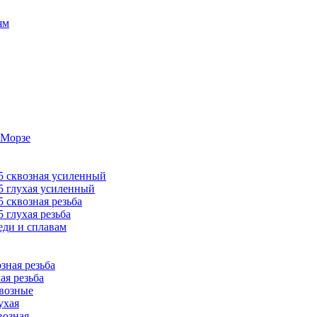
ям
 Морзе
 сквозная усиленный
 глухая усиленный
сквозная резьба
глухая резьба
ди и сплавам
ная резьба
я резьба
возные
ухая
озная