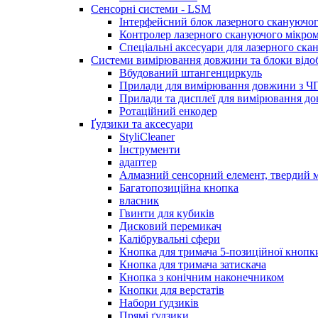
Сенсорні системи - LSM
Інтерфейсний блок лазерного скануючог
Контролер лазерного скануючого мікро
Спеціальні аксесуари для лазерного ска
Системи вимірювання довжини та блоки відо
Вбудований штангенциркуль
Прилади для вимірювання довжини з Ч
Прилади та дисплеї для вимірювання 
Ротаційний енкодер
Ґудзики та аксесуари
StyliCleaner
Інструменти
адаптер
Алмазний сенсорний елемент, твердий м
Багатопозиційна кнопка
власник
Гвинти для кубиків
Дисковий перемикач
Калібрувальні сфери
Кнопка для тримача 5-позиційної кнопк
Кнопка для тримача затискача
Кнопка з конічним наконечником
Кнопки для верстатів
Набори ґудзиків
Прямі ґудзики