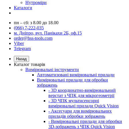
Нутроміри
Каталоги
пн – сб: з 8.00 до 18.00
(066) 7-222-035
м. Дніпро, вул. Панікахи 2Б, оф.15
order@hss-tools.com
Viber
Telegram
Назад
Каталог товарів
Вимірювальні інструменти
Автоматизовані вимірювальні прилади
Вимірювальні прилади для обробки
зображень
- 3D координатно-вимірювальний
верстат з ЧПК для мікрогеометрії
- 3D ЧПК мультисенсорні
вимірювальні прилади Quick Vision
- Аксесуари для вимірювальних
приладів обробки зображень
- Вимірювальні прилади для обробки
3D-зображень з ЧПК Quick Vision