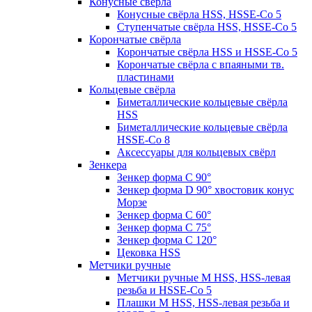
Конусные свёрла
Конусные свёрла HSS, HSSE-Co 5
Ступенчатые свёрла HSS, HSSE-Co 5
Корончатые свёрла
Корончатые свёрла HSS и HSSE-Co 5
Корончатые свёрла с впаяными тв.
пластинами
Кольцевые свёрла
Биметаллические кольцевые свёрла
HSS
Биметаллические кольцевые свёрла
HSSE-Co 8
Аксессуары для кольцевых свёрл
Зенкера
Зенкер форма С 90°
Зенкер форма D 90° хвостовик конус
Морзе
Зенкер форма С 60°
Зенкер форма С 75°
Зенкер форма С 120°
Цековка HSS
Метчики ручные
Метчики ручные M HSS, HSS-левая
резьба и HSSE-Co 5
Плашки M HSS, HSS-левая резьба и