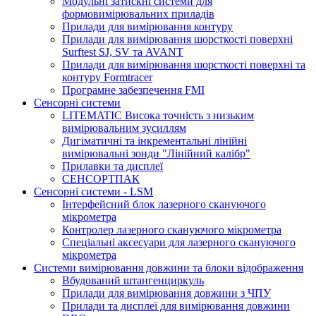
Модульні затискні системи для
формовимірювальних приладів
Прилади для вимірювання контуру
Прилади для вимірювання шорсткості поверхні
Surftest SJ, SV та AVANT
Прилади для вимірювання шорсткості поверхні та
контуру Formtracer
Програмне забезпечення FMI
Сенсорні системи
LITEMATIC Висока точність з низьким
вимірювальним зусиллям
Дигіматичні та інкрементальні лінійні
вимірювальні зонди "Лінійний калібр"
Прилавки та дисплеї
СЕНСОРТПАК
Сенсорні системи - LSM
Інтерфейсний блок лазерного скануючого
мікрометра
Контролер лазерного скануючого мікрометра
Спеціальні аксесуари для лазерного скануючого
мікрометра
Системи вимірювання довжини та блоки відображення
Вбудований штангенциркуль
Прилади для вимірювання довжини з ЧПУ
Прилади та дисплеї для вимірювання довжини