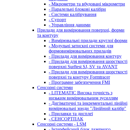
- Мікрометри та вбудовані мікрометри
- Паралельні блокові калібри
- Системи калібрування
- Супорт
- Управління даними
Прилади для вимірювання поверхні, форми
та контуру
- Вимірювальні прилади круглої форми
- Модульні затискні системи для
формовимірювальних приладів
- Прилади для вимірювання контуру
- Прилади для вимірювання шорсткості
поверхні Surftest SJ, SV та AVANT
- Прилади для вимірювання шорсткості
поверхні та контуру Formtracer
- Програмне забезпечення FMI
Сенсорні системи
- LITEMATIC Висока точність з
низьким вимірювальним зусиллям
- Дигіматичні та інкрементальні лінійні
вимірювальні зонди "Лінійний калібр"
- Прилавки та дисплеї
- СЕНСОРТПАК
Сенсорні системи - LSM
- Інтерфейсний блок лазерного