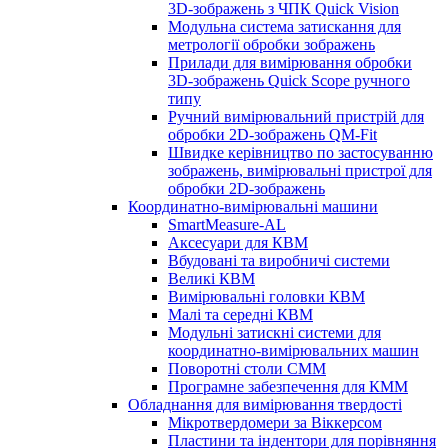
3D-зображень з ЧПК Quick Vision
Модульна система затискання для
метрології обробки зображень
Прилади для вимірювання обробки
3D-зображень Quick Scope ручного
типу
Ручний вимірювальний пристрій для
обробки 2D-зображень QM-Fit
Швидке керівництво по застосуванню
зображень, вимірювальні пристрої для
обробки 2D-зображень
Координатно-вимірювальні машини
SmartMeasure-AL
Аксесуари для КВМ
Вбудовані та виробничі системи
Великі КВМ
Вимірювальні головки КВМ
Малі та середні КВМ
Модульні затискні системи для
координатно-вимірювальних машин
Поворотні столи CMM
Програмне забезпечення для КММ
Обладнання для вимірювання твердості
Мікротвердомери за Віккерсом
Пластини та індентори для порівняння