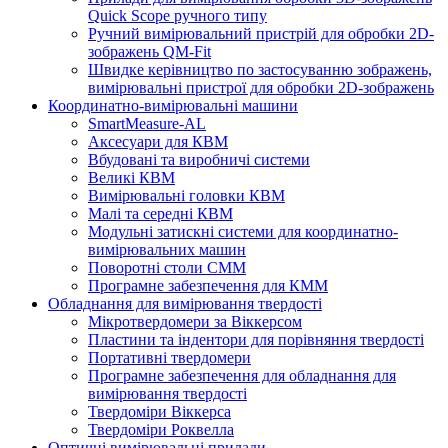
Quick Scope ручного типу
Ручний вимірювальний пристрій для обробки 2D-
зображень QM-Fit
Швидке керівництво по застосуванню зображень,
вимірювальні пристрої для обробки 2D-зображень
Координатно-вимірювальні машини
SmartMeasure-AL
Аксесуари для КВМ
Вбудовані та виробничі системи
Великі КВМ
Вимірювальні головки КВМ
Малі та середні КВМ
Модульні затискні системи для координатно-
вимірювальних машин
Поворотні столи CMM
Програмне забезпечення для КММ
Обладнання для вимірювання твердості
Мікротвердомери за Віккерсом
Пластини та індентори для порівняння твердості
Портативні твердомери
Програмне забезпечення для обладнання для
вимірювання твердості
Твердоміри Віккерса
Твердоміри Роквелла
Оптичні вимірювальні прилади