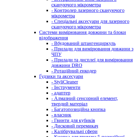
скануючого мікрометра
- Контролер лазерного скануючого
мікрометра
- Спеціальні аксесуари для лазерного
скануючого мікрометра
Системи вимірювання довжини та блоки
відображення
- Вбудований штангенциркуль
- Прилади для вимірювання довжини з
ЧПУ
- Прилади та дисплеї для вимірювання
довжини DRO
- Ротаційний енкодер
Ґудзики та аксесуари
- StyliCleaner
- Інструменти
- адаптер
- Алмазний сенсорний елемент,
твердий матеріал
- Багатопозиційна кнопка
- власник
- Гвинти для кубиків
- Дисковий перемикач
- Калібрувальні сфери
- Кнопка для тримача 5-позиційної