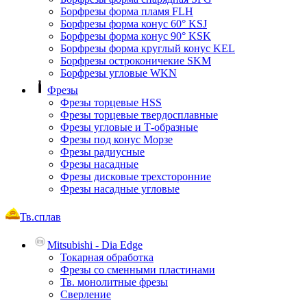
Борфрезы форма пламя FLH
Борфрезы форма конус 60° KSJ
Борфрезы форма конус 90° KSK
Борфрезы форма круглый конус KEL
Борфрезы остроконичекие SKM
Борфрезы угловые WKN
Фрезы
Фрезы торцевые HSS
Фрезы торцевые твердосплавные
Фрезы угловые и Т-образные
Фрезы под конус Морзе
Фрезы радиусные
Фрезы насадные
Фрезы дисковые трехсторонние
Фрезы насадные угловые
Тв.сплав
Mitsubishi - Dia Edge
Токарная обработка
Фрезы со сменными пластинами
Тв. монолитные фрезы
Сверление