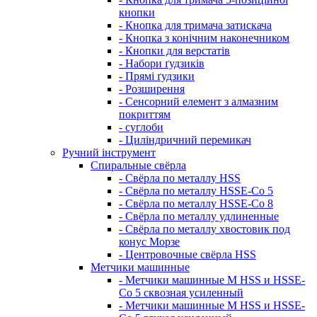
кнопки
- Кнопка для тримача затискача
- Кнопка з конічним наконечником
- Кнопки для верстатів
- Набори ґудзиків
- Прямі ґудзики
- Розширення
- Сенсорний елемент з алмазним
покриттям
- суглоби
- Циліндричний перемикач
Ручний інструмент
Спиральные свёрла
- Свёрла по металлу HSS
- Свёрла по металлу HSSE-Co 5
- Свёрла по металлу HSSE-Co 8
- Свёрла по металлу удлиненные
- Свёрла по металлу хвостовик под
конус Морзе
- Центровочные свёрла HSS
Метчики машинные
- Метчики машинные M HSS и HSSE-
Co 5 сквозная усиленный
- Метчики машинные M HSS и HSSE-