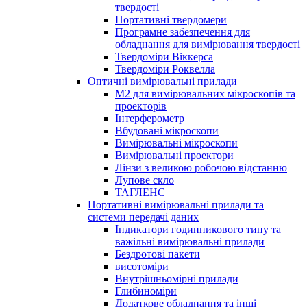
твердості
Портативні твердомери
Програмне забезпечення для
обладнання для вимірювання твердості
Твердоміри Віккерса
Твердоміри Роквелла
Оптичні вимірювальні прилади
M2 для вимірювальних мікроскопів та
проекторів
Інтерферометр
Вбудовані мікроскопи
Вимірювальні мікроскопи
Вимірювальні проектори
Лінзи з великою робочою відстанню
Лупове скло
ТАГЛЕНС
Портативні вимірювальні прилади та
системи передачі даних
Індикатори годинникового типу та
важільні вимірювальні прилади
Бездротові пакети
висотоміри
Внутрішньомірні прилади
Глибиноміри
Додаткове обладнання та інші