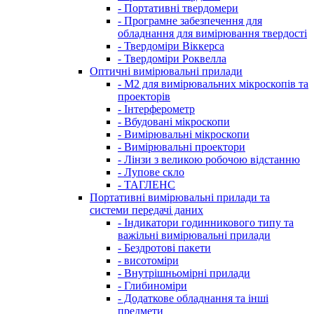
- Портативні твердомери
- Програмне забезпечення для
обладнання для вимірювання твердості
- Твердоміри Віккерса
- Твердоміри Роквелла
Оптичні вимірювальні прилади
- M2 для вимірювальних мікроскопів та
проекторів
- Інтерферометр
- Вбудовані мікроскопи
- Вимірювальні мікроскопи
- Вимірювальні проектори
- Лінзи з великою робочою відстанню
- Лупове скло
- ТАГЛЕНС
Портативні вимірювальні прилади та
системи передачі даних
- Індикатори годинникового типу та
важільні вимірювальні прилади
- Бездротові пакети
- висотоміри
- Внутрішньомірні прилади
- Глибиноміри
- Додаткове обладнання та інші
предмети