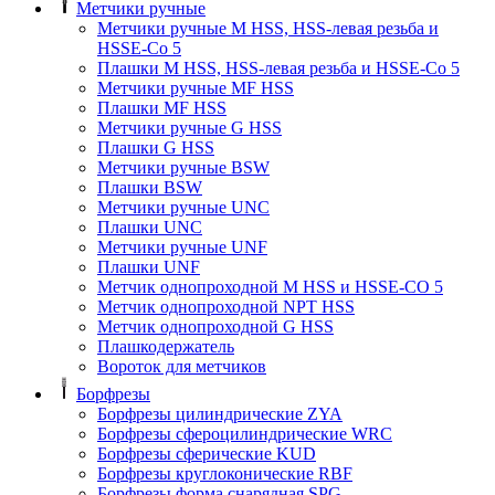
Метчики ручные
Метчики ручные M HSS, HSS-левая резьба и
HSSE-Co 5
Плашки M HSS, HSS-левая резьба и HSSE-Co 5
Метчики ручные MF HSS
Плашки MF HSS
Метчики ручные G HSS
Плашки G HSS
Метчики ручные BSW
Плашки BSW
Метчики ручные UNC
Плашки UNC
Метчики ручные UNF
Плашки UNF
Метчик однопроходной M HSS и HSSE-CO 5
Метчик однопроходной NPT HSS
Метчик однопроходной G HSS
Плашкодержатель
Вороток для метчиков
Борфрезы
Борфрезы цилиндрические ZYA
Борфрезы сфероцилиндрические WRC
Борфрезы сферические KUD
Борфрезы круглоконические RBF
Борфрезы форма снарядная SPG