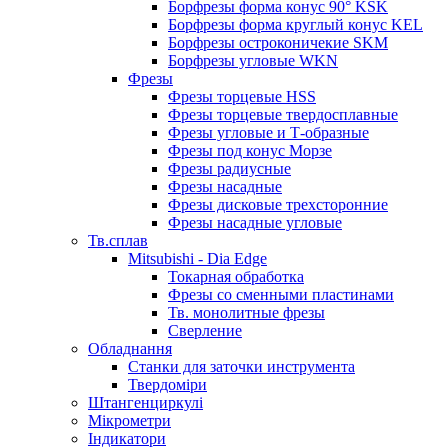
Борфрезы форма конус 90° KSK
Борфрезы форма круглый конус KEL
Борфрезы остроконичекие SKM
Борфрезы угловые WKN
Фрезы
Фрезы торцевые HSS
Фрезы торцевые твердосплавные
Фрезы угловые и Т-образные
Фрезы под конус Морзе
Фрезы радиусные
Фрезы насадные
Фрезы дисковые трехсторонние
Фрезы насадные угловые
Тв.сплав
Mitsubishi - Dia Edge
Токарная обработка
Фрезы со сменными пластинами
Тв. монолитные фрезы
Сверление
Обладнання
Станки для заточки инструмента
Твердоміри
Штангенциркулі
Мікрометри
Індикатори