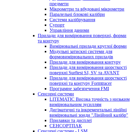
предмети
Мікрометри та вбудовані мікрометри
Паралельні блокові калібри
Системи калібрування
Супорт
Управління даними
Прилади для вимірювання поверхні, форми
та контуру
Вимірювальні прилади круглої форми
Модульні затискні системи для
формовимірювальних приладів
Прилади для вимірювання контуру
Прилади для вимірювання шорсткості
поверхні Surftest SJ, SV та AVANT
Прилади для вимірювання шорсткості
поверхні та контуру Formtracer
Програмне забезпечення FMI
Сенсорні системи
LITEMATIC Висока точність з низьким
вимірювальним зусиллям
Дигіматичні та інкрементальні лінійні
вимірювальні зонди "Лінійний калібр"
Прилавки та дисплеї
СЕНСОРТПАК
Сенсорні системи - LSM