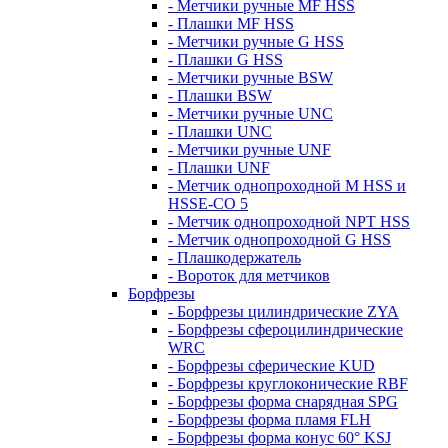
- Метчики ручные MF HSS
- Плашки MF HSS
- Метчики ручные G HSS
- Плашки G HSS
- Метчики ручные BSW
- Плашки BSW
- Метчики ручные UNC
- Плашки UNC
- Метчики ручные UNF
- Плашки UNF
- Метчик однопроходной M HSS и
HSSE-CO 5
- Метчик однопроходной NPT HSS
- Метчик однопроходной G HSS
- Плашкодержатель
- Вороток для метчиков
Борфрезы
- Борфрезы цилиндрические ZYA
- Борфрезы сфероцилиндрические
WRC
- Борфрезы сферические KUD
- Борфрезы круглоконические RBF
- Борфрезы форма снарядная SPG
- Борфрезы форма пламя FLH
- Борфрезы форма конус 60° KSJ