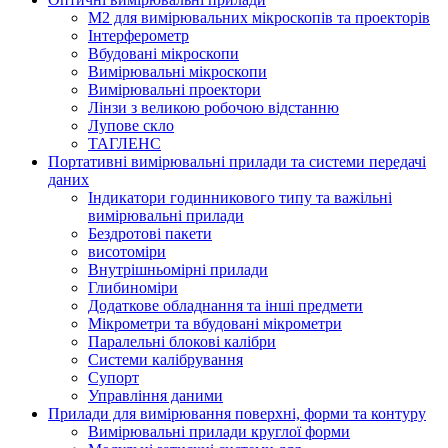
M2 для вимірювальних мікроскопів та проекторів
Інтерферометр
Вбудовані мікроскопи
Вимірювальні мікроскопи
Вимірювальні проектори
Лінзи з великою робочою відстанню
Лупове скло
ТАГЛЕНС
Портативні вимірювальні прилади та системи передачі
даних
Індикатори годинникового типу та важільні
вимірювальні прилади
Бездротові пакети
висотоміри
Внутрішньомірні прилади
Глибиноміри
Додаткове обладнання та інші предмети
Мікрометри та вбудовані мікрометри
Паралельні блокові калібри
Системи калібрування
Супорт
Управління даними
Прилади для вимірювання поверхні, форми та контуру
Вимірювальні прилади круглої форми