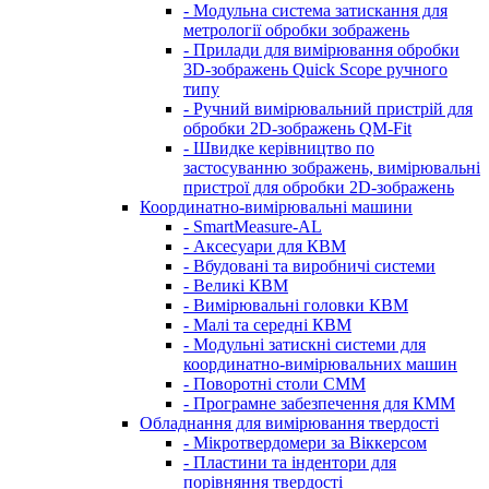
- Модульна система затискання для
метрології обробки зображень
- Прилади для вимірювання обробки
3D-зображень Quick Scope ручного
типу
- Ручний вимірювальний пристрій для
обробки 2D-зображень QM-Fit
- Швидке керівництво по
застосуванню зображень, вимірювальні
пристрої для обробки 2D-зображень
Координатно-вимірювальні машини
- SmartMeasure-AL
- Аксесуари для КВМ
- Вбудовані та виробничі системи
- Великі КВМ
- Вимірювальні головки КВМ
- Малі та середні КВМ
- Модульні затискні системи для
координатно-вимірювальних машин
- Поворотні столи CMM
- Програмне забезпечення для КММ
Обладнання для вимірювання твердості
- Мікротвердомери за Віккерсом
- Пластини та індентори для
порівняння твердості