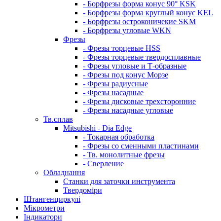
- Борфрезы форма конус 90° KSK
- Борфрезы форма круглый конус KEL
- Борфрезы остроконичекие SKM
- Борфрезы угловые WKN
Фрезы
- Фрезы торцевые HSS
- Фрезы торцевые твердосплавные
- Фрезы угловые и Т-образные
- Фрезы под конус Морзе
- Фрезы радиусные
- Фрезы насадные
- Фрезы дисковые трехсторонние
- Фрезы насадные угловые
Тв.сплав
Mitsubishi - Dia Edge
- Токарная обработка
- Фрезы со сменными пластинами
- Тв. монолитные фрезы
- Сверление
Обладнання
Станки для заточки инструмента
Твердоміри
Штангенциркулі
Мікрометри
Індикатори