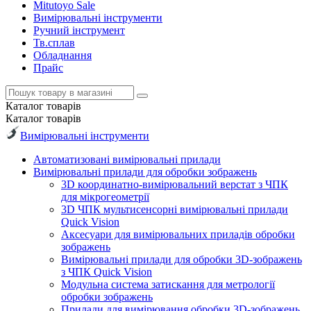
Mitutoyo Sale
Вимірювальні інструменти
Ручний інструмент
Тв.сплав
Обладнання
Прайс
Каталог
товарів
Каталог
товарів
Вимірювальні інструменти
Автоматизовані вимірювальні прилади
Вимірювальні прилади для обробки зображень
3D координатно-вимірювальний верстат з ЧПК
для мікрогеометрії
3D ЧПК мультисенсорні вимірювальні прилади
Quick Vision
Аксесуари для вимірювальних приладів обробки
зображень
Вимірювальні прилади для обробки 3D-зображень
з ЧПК Quick Vision
Модульна система затискання для метрології
обробки зображень
Прилади для вимірювання обробки 3D-зображень