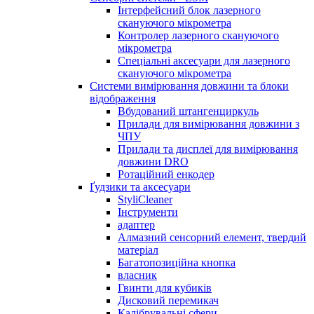
Інтерфейсний блок лазерного
скануючого мікрометра
Контролер лазерного скануючого
мікрометра
Спеціальні аксесуари для лазерного
скануючого мікрометра
Системи вимірювання довжини та блоки
відображення
Вбудований штангенциркуль
Прилади для вимірювання довжини з
ЧПУ
Прилади та дисплеї для вимірювання
довжини DRO
Ротаційний енкодер
Ґудзики та аксесуари
StyliCleaner
Інструменти
адаптер
Алмазний сенсорний елемент, твердий
матеріал
Багатопозиційна кнопка
власник
Гвинти для кубиків
Дисковий перемикач
Калібрувальні сфери