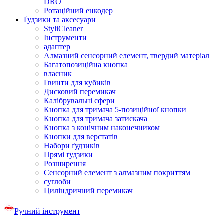
DRO
Ротаційний енкодер
Ґудзики та аксесуари
StyliCleaner
Інструменти
адаптер
Алмазний сенсорний елемент, твердий матеріал
Багатопозиційна кнопка
власник
Гвинти для кубиків
Дисковий перемикач
Калібрувальні сфери
Кнопка для тримача 5-позиційної кнопки
Кнопка для тримача затискача
Кнопка з конічним наконечником
Кнопки для верстатів
Набори ґудзиків
Прямі ґудзики
Розширення
Сенсорний елемент з алмазним покриттям
суглоби
Циліндричний перемикач
Ручний інструмент