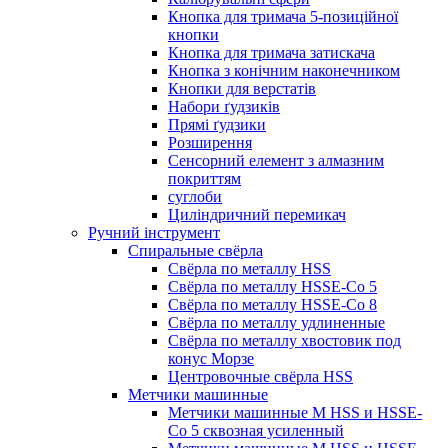
Кнопка для тримача 5-позиційної
кнопки
Кнопка для тримача затискача
Кнопка з конічним наконечником
Кнопки для верстатів
Набори ґудзиків
Прямі ґудзики
Розширення
Сенсорний елемент з алмазним
покриттям
суглоби
Циліндричний перемикач
Ручний інструмент
Спиральные свёрла
Свёрла по металлу HSS
Свёрла по металлу HSSE-Co 5
Свёрла по металлу HSSE-Co 8
Свёрла по металлу удлиненные
Свёрла по металлу хвостовик под
конус Морзе
Центровочные свёрла HSS
Метчики машинные
Метчики машинные M HSS и HSSE-
Co 5 сквозная усиленный