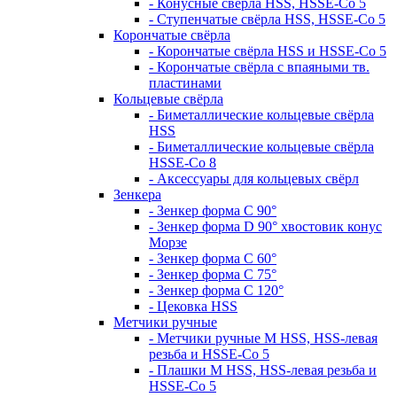
- Конусные свёрла HSS, HSSE-Co 5
- Ступенчатые свёрла HSS, HSSE-Co 5
Корончатые свёрла
- Корончатые свёрла HSS и HSSE-Co 5
- Корончатые свёрла с впаяными тв.
пластинами
Кольцевые свёрла
- Биметаллические кольцевые свёрла
HSS
- Биметаллические кольцевые свёрла
HSSE-Co 8
- Аксессуары для кольцевых свёрл
Зенкера
- Зенкер форма С 90°
- Зенкер форма D 90° хвостовик конус
Морзе
- Зенкер форма С 60°
- Зенкер форма С 75°
- Зенкер форма С 120°
- Цековка HSS
Метчики ручные
- Метчики ручные M HSS, HSS-левая
резьба и HSSE-Co 5
- Плашки M HSS, HSS-левая резьба и
HSSE-Co 5