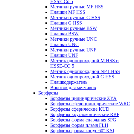
HSSE-Co 5
Метчики ручные MF HSS
Плашки MF HSS
Метчики ручные G HSS
Плашки G HSS
Метчики ручные BSW
Плашки BSW
Метчики ручные UNC
Плашки UNC
Метчики ручные UNF
Плашки UNF
Метчик однопроходной M HSS и
HSSE-CO 5
Метчик однопроходной NPT HSS
Метчик однопроходной G HSS
Плашкодержатель
Вороток для метчиков
Борфрезы
Борфрезы цилиндрические ZYA
Борфрезы сфероцилиндрические WRC
Борфрезы сферические KUD
Борфрезы круглоконические RBF
Борфрезы форма снарядная SPG
Борфрезы форма пламя FLH
Борфрезы форма конус 60° KSJ