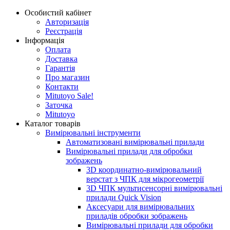
Особистий кабінет
Авторизація
Реєстрація
Інформація
Оплата
Доставка
Гарантія
Про магазин
Контакти
Mitutoyo Sale!
Заточка
Mitutoyo
Каталог товарів
Вимірювальні інструменти
Автоматизовані вимірювальні прилади
Вимірювальні прилади для обробки
зображень
3D координатно-вимірювальний
верстат з ЧПК для мікрогеометрії
3D ЧПК мультисенсорні вимірювальні
прилади Quick Vision
Аксесуари для вимірювальних
приладів обробки зображень
Вимірювальні прилади для обробки