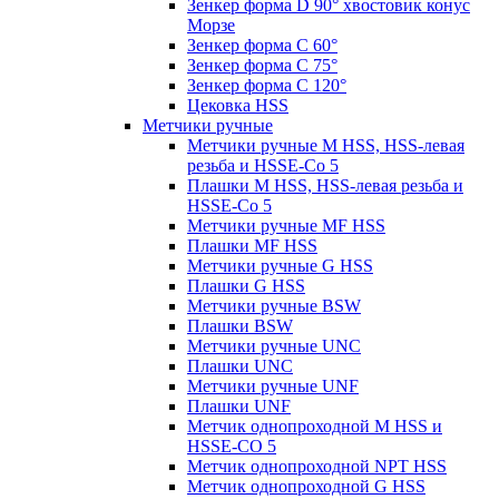
Зенкер форма D 90° хвостовик конус
Морзе
Зенкер форма С 60°
Зенкер форма С 75°
Зенкер форма С 120°
Цековка HSS
Метчики ручные
Метчики ручные M HSS, HSS-левая
резьба и HSSE-Co 5
Плашки M HSS, HSS-левая резьба и
HSSE-Co 5
Метчики ручные MF HSS
Плашки MF HSS
Метчики ручные G HSS
Плашки G HSS
Метчики ручные BSW
Плашки BSW
Метчики ручные UNC
Плашки UNC
Метчики ручные UNF
Плашки UNF
Метчик однопроходной M HSS и
HSSE-CO 5
Метчик однопроходной NPT HSS
Метчик однопроходной G HSS