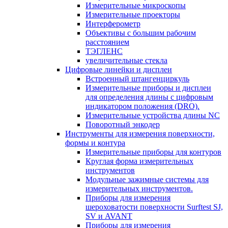
Измерительные микроскопы
Измерительные проекторы
Интерферометр
Объективы с большим рабочим
расстоянием
ТЭГЛЕНС
увеличительные стекла
Цифровые линейки и дисплеи
Встроенный штангенциркуль
Измерительные приборы и дисплеи
для определения длины с цифровым
индикатором положения (DRO).
Измерительные устройства длины NC
Поворотный энкодер
Инструменты для измерения поверхности,
формы и контура
Измерительные приборы для контуров
Круглая форма измерительных
инструментов
Модульные зажимные системы для
измерительных инструментов.
Приборы для измерения
шероховатости поверхности Surftest SJ,
SV и AVANT
Приборы для измерения