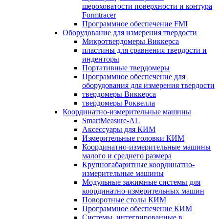
шероховатости поверхности и контура
Formtracer
Программное обеспечение FMI
Оборудование для измерения твердости
Микротвердомеры Виккерса
пластины для сравнения твердости и
инденторы
Портативные твердомеры
Программное обеспечение для
оборудования для измерения твердости
твердомеры Виккерса
твердомеры Роквелла
Координатно-измерительные машины
SmartMeasure-AL
Аксессуары для КИМ
Измерительные головки КИМ
Координатно-измерительные машины
малого и среднего размера
Крупногабаритные координатно-
измерительные машины
Модульные зажимные системы для
координатно-измерительных машин
Поворотные столы КИМ
Программное обеспечение КИМ
Системы, интегрированные в