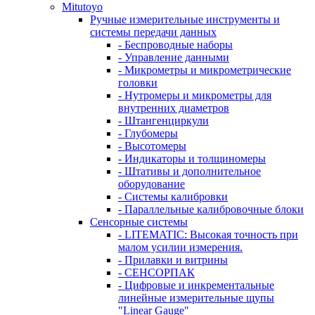
Mitutoyo
Ручные измерительные инструменты и
системы передачи данных
- Беспроводные наборы
- Управление данными
- Микрометры и микрометрические
головки
- Нутромеры и микрометры для
внутренних диаметров
- Штангенциркули
- Глубомеры
- Высотомеры
- Индикаторы и толщиномеры
- Штативы и дополнительное
оборудование
- Системы калибровки
- Параллельные калибровочные блоки
Сенсорные системы
- LITEMATIC: Высокая точность при
малом усилии измерения.
- Прилавки и витрины
- СЕНСОРПАК
- Цифровые и инкрементальные
линейные измерительные щупы
"Linear Gauge"