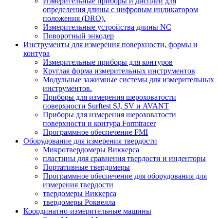
Измерительные приборы и дисплеи для
определения длины с цифровым индикатором
положения (DRO).
Измерительные устройства длины NC
Поворотный энкодер
Инструменты для измерения поверхности, формы и
контура
Измерительные приборы для контуров
Круглая форма измерительных инструментов
Модульные зажимные системы для измерительных
инструментов.
Приборы для измерения шероховатости
поверхности Surftest SJ, SV и AVANT
Приборы для измерения шероховатости
поверхности и контура Formtracer
Программное обеспечение FMI
Оборудование для измерения твердости
Микротвердомеры Виккерса
пластины для сравнения твердости и инденторы
Портативные твердомеры
Программное обеспечение для оборудования для
измерения твердости
твердомеры Виккерса
твердомеры Роквелла
Координатно-измерительные машины