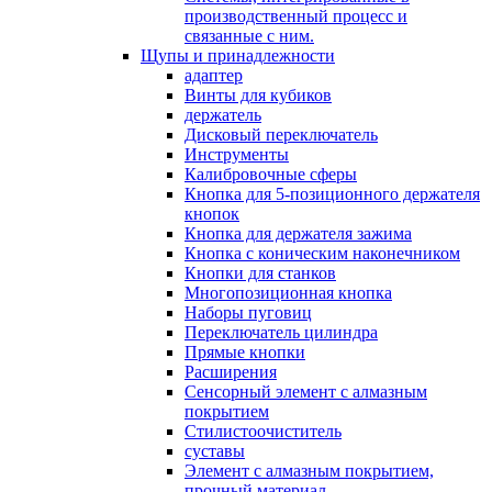
производственный процесс и
связанные с ним.
Щупы и принадлежности
адаптер
Винты для кубиков
держатель
Дисковый переключатель
Инструменты
Калибровочные сферы
Кнопка для 5-позиционного держателя
кнопок
Кнопка для держателя зажима
Кнопка с коническим наконечником
Кнопки для станков
Многопозиционная кнопка
Наборы пуговиц
Переключатель цилиндра
Прямые кнопки
Расширения
Сенсорный элемент с алмазным
покрытием
Стилистоочиститель
суставы
Элемент с алмазным покрытием,
прочный материал