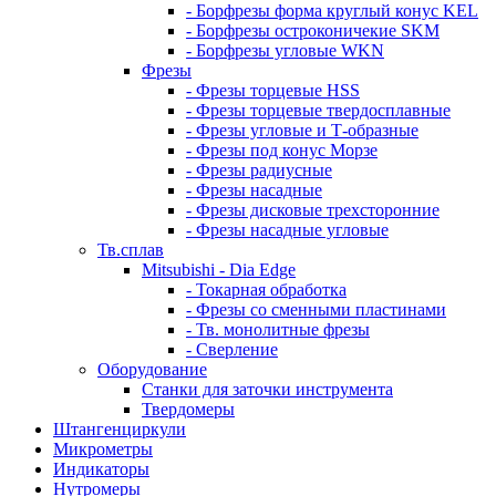
- Борфрезы форма круглый конус KEL
- Борфрезы остроконичекие SKM
- Борфрезы угловые WKN
Фрезы
- Фрезы торцевые HSS
- Фрезы торцевые твердосплавные
- Фрезы угловые и Т-образные
- Фрезы под конус Морзе
- Фрезы радиусные
- Фрезы насадные
- Фрезы дисковые трехсторонние
- Фрезы насадные угловые
Тв.сплав
Mitsubishi - Dia Edge
- Токарная обработка
- Фрезы со сменными пластинами
- Тв. монолитные фрезы
- Сверление
Оборудование
Станки для заточки инструмента
Твердомеры
Штангенциркули
Микрометры
Индикаторы
Нутромеры