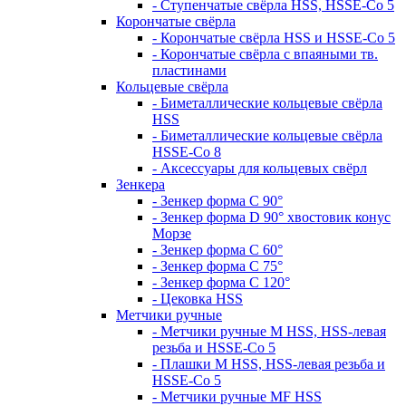
- Ступенчатые свёрла HSS, HSSE-Co 5
Корончатые свёрла
- Корончатые свёрла HSS и HSSE-Co 5
- Корончатые свёрла с впаяными тв.
пластинами
Кольцевые свёрла
- Биметаллические кольцевые свёрла
HSS
- Биметаллические кольцевые свёрла
HSSE-Co 8
- Аксессуары для кольцевых свёрл
Зенкера
- Зенкер форма С 90°
- Зенкер форма D 90° хвостовик конус
Морзе
- Зенкер форма С 60°
- Зенкер форма С 75°
- Зенкер форма С 120°
- Цековка HSS
Метчики ручные
- Метчики ручные M HSS, HSS-левая
резьба и HSSE-Co 5
- Плашки M HSS, HSS-левая резьба и
HSSE-Co 5
- Метчики ручные MF HSS