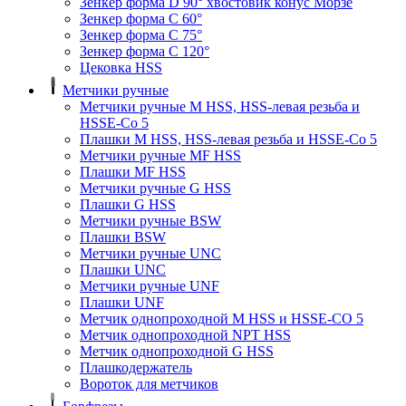
Зенкер форма D 90° хвостовик конус Морзе
Зенкер форма С 60°
Зенкер форма С 75°
Зенкер форма С 120°
Цековка HSS
Метчики ручные
Метчики ручные M HSS, HSS-левая резьба и
HSSE-Co 5
Плашки M HSS, HSS-левая резьба и HSSE-Co 5
Метчики ручные MF HSS
Плашки MF HSS
Метчики ручные G HSS
Плашки G HSS
Метчики ручные BSW
Плашки BSW
Метчики ручные UNC
Плашки UNC
Метчики ручные UNF
Плашки UNF
Метчик однопроходной M HSS и HSSE-CO 5
Метчик однопроходной NPT HSS
Метчик однопроходной G HSS
Плашкодержатель
Вороток для метчиков