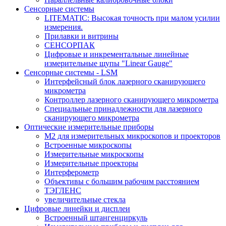
Сенсорные системы
LITEMATIC: Высокая точность при малом усилии
измерения.
Прилавки и витрины
СЕНСОРПАК
Цифровые и инкрементальные линейные
измерительные щупы "Linear Gauge"
Сенсорные системы - LSM
Интерфейсный блок лазерного сканирующего
микрометра
Контроллер лазерного сканирующего микрометра
Специальные принадлежности для лазерного
сканирующего микрометра
Оптические измерительные приборы
M2 для измерительных микроскопов и проекторов
Встроенные микроскопы
Измерительные микроскопы
Измерительные проекторы
Интерферометр
Объективы с большим рабочим расстоянием
ТЭГЛЕНС
увеличительные стекла
Цифровые линейки и дисплеи
Встроенный штангенциркуль