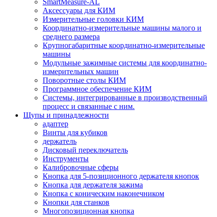
SmartMeasure-AL
Аксессуары для КИМ
Измерительные головки КИМ
Координатно-измерительные машины малого и
среднего размера
Крупногабаритные координатно-измерительные
машины
Модульные зажимные системы для координатно-
измерительных машин
Поворотные столы КИМ
Программное обеспечение КИМ
Системы, интегрированные в производственный
процесс и связанные с ним.
Щупы и принадлежности
адаптер
Винты для кубиков
держатель
Дисковый переключатель
Инструменты
Калибровочные сферы
Кнопка для 5-позиционного держателя кнопок
Кнопка для держателя зажима
Кнопка с коническим наконечником
Кнопки для станков
Многопозиционная кнопка