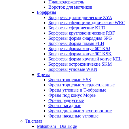
Плашкодержатель
Вороток для метчиков
Борфрезы
Борфрезы цилиндрические ZYA
Борфрезы сфероцилиндрические WRC
Борфрезы сферические KUD
Борфрезы круглоконические RBF
Борфрезы форма снарядная SPG
Борфрезы форма пламя FLH
Борфрезы форма конус 60° KSJ
Борфрезы форма конус 90° KSK
Борфрезы форма круглый конус KEL
Борфрезы остроконичекие SKM
Борфрезы угловые WKN
Фрезы
Фрезы торцевые HSS
Фрезы торцевые твердосплавные
Фрезы угловые и Т-образные
Фрезы под конус Морзе
Фрезы радиусные
Фрезы насадные
Фрезы дисковые трехсторонние
Фрезы насадные угловые
Тв.сплав
Mitsubishi - Dia Edge