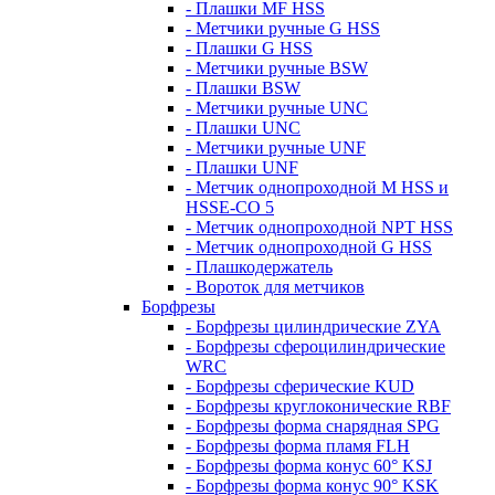
- Плашки MF HSS
- Метчики ручные G HSS
- Плашки G HSS
- Метчики ручные BSW
- Плашки BSW
- Метчики ручные UNC
- Плашки UNC
- Метчики ручные UNF
- Плашки UNF
- Метчик однопроходной M HSS и
HSSE-CO 5
- Метчик однопроходной NPT HSS
- Метчик однопроходной G HSS
- Плашкодержатель
- Вороток для метчиков
Борфрезы
- Борфрезы цилиндрические ZYA
- Борфрезы сфероцилиндрические
WRC
- Борфрезы сферические KUD
- Борфрезы круглоконические RBF
- Борфрезы форма снарядная SPG
- Борфрезы форма пламя FLH
- Борфрезы форма конус 60° KSJ
- Борфрезы форма конус 90° KSK