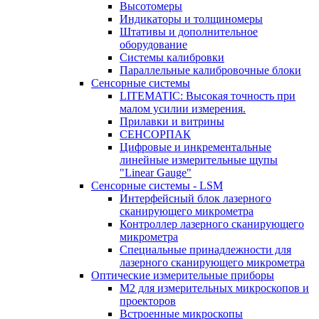
Высотомеры
Индикаторы и толщиномеры
Штативы и дополнительное
оборудование
Системы калибровки
Параллельные калибровочные блоки
Сенсорные системы
LITEMATIC: Высокая точность при
малом усилии измерения.
Прилавки и витрины
СЕНСОРПАК
Цифровые и инкрементальные
линейные измерительные щупы
"Linear Gauge"
Сенсорные системы - LSM
Интерфейсный блок лазерного
сканирующего микрометра
Контроллер лазерного сканирующего
микрометра
Специальные принадлежности для
лазерного сканирующего микрометра
Оптические измерительные приборы
M2 для измерительных микроскопов и
проекторов
Встроенные микроскопы