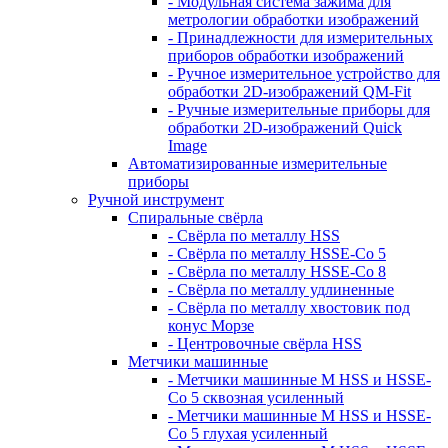
- Модульная система зажима для
метрологии обработки изображений
- Принадлежности для измерительных
приборов обработки изображений
- Ручное измерительное устройство для
обработки 2D-изображений QM-Fit
- Ручные измерительные приборы для
обработки 2D-изображений Quick
Image
Автоматизированные измерительные
приборы
Ручной инструмент
Спиральные свёрла
- Свёрла по металлу HSS
- Свёрла по металлу HSSE-Co 5
- Свёрла по металлу HSSE-Co 8
- Свёрла по металлу удлиненные
- Свёрла по металлу хвостовик под
конус Морзе
- Центровочные свёрла HSS
Метчики машинные
- Метчики машинные M HSS и HSSE-
Co 5 сквозная усиленный
- Метчики машинные M HSS и HSSE-
Co 5 глухая усиленный