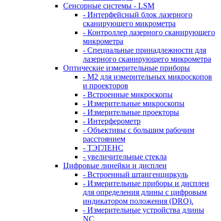
Сенсорные системы - LSM
- Интерфейсный блок лазерного
сканирующего микрометра
- Контроллер лазерного сканирующего
микрометра
- Специальные принадлежности для
лазерного сканирующего микрометра
Оптические измерительные приборы
- M2 для измерительных микроскопов
и проекторов
- Встроенные микроскопы
- Измерительные микроскопы
- Измерительные проекторы
- Интерферометр
- Объективы с большим рабочим
расстоянием
- ТЭГЛЕНС
- увеличительные стекла
Цифровые линейки и дисплеи
- Встроенный штангенциркуль
- Измерительные приборы и дисплеи
для определения длины с цифровым
индикатором положения (DRO).
- Измерительные устройства длины
NC