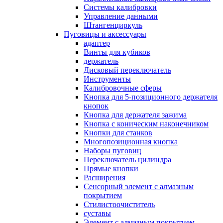
Системы калибровки
Управление данными
Штангенциркуль
Пуговицы и аксессуары
адаптер
Винты для кубиков
держатель
Дисковый переключатель
Инструменты
Калибровочные сферы
Кнопка для 5-позиционного держателя
кнопок
Кнопка для держателя зажима
Кнопка с коническим наконечником
Кнопки для станков
Многопозиционная кнопка
Наборы пуговиц
Переключатель цилиндра
Прямые кнопки
Расширения
Сенсорный элемент с алмазным
покрытием
Стилистоочиститель
суставы
Элемент с алмазным покрытием,