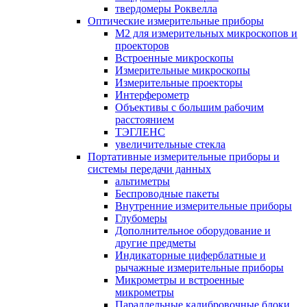
твердомеры Роквелла
Оптические измерительные приборы
M2 для измерительных микроскопов и
проекторов
Встроенные микроскопы
Измерительные микроскопы
Измерительные проекторы
Интерферометр
Объективы с большим рабочим
расстоянием
ТЭГЛЕНС
увеличительные стекла
Портативные измерительные приборы и
системы передачи данных
альтиметры
Беспроводные пакеты
Внутренние измерительные приборы
Глубомеры
Дополнительное оборудование и
другие предметы
Индикаторные циферблатные и
рычажные измерительные приборы
Микрометры и встроенные
микрометры
Параллельные калибровочные блоки