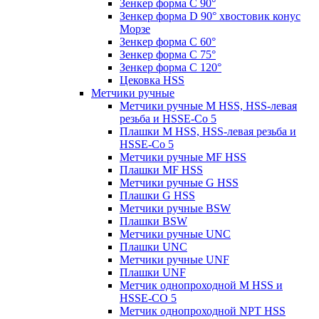
Зенкер форма С 90°
Зенкер форма D 90° хвостовик конус
Морзе
Зенкер форма С 60°
Зенкер форма С 75°
Зенкер форма С 120°
Цековка HSS
Метчики ручные
Метчики ручные M HSS, HSS-левая
резьба и HSSE-Co 5
Плашки M HSS, HSS-левая резьба и
HSSE-Co 5
Метчики ручные MF HSS
Плашки MF HSS
Метчики ручные G HSS
Плашки G HSS
Метчики ручные BSW
Плашки BSW
Метчики ручные UNC
Плашки UNC
Метчики ручные UNF
Плашки UNF
Метчик однопроходной M HSS и
HSSE-CO 5
Метчик однопроходной NPT HSS