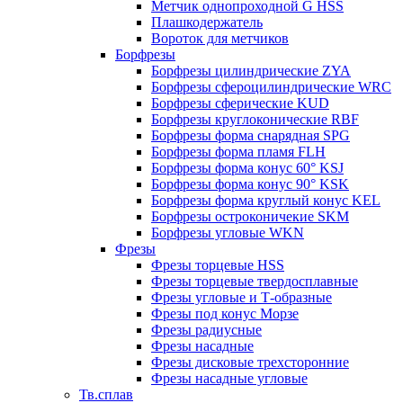
Метчик однопроходной G HSS
Плашкодержатель
Вороток для метчиков
Борфрезы
Борфрезы цилиндрические ZYA
Борфрезы сфероцилиндрические WRC
Борфрезы сферические KUD
Борфрезы круглоконические RBF
Борфрезы форма снарядная SPG
Борфрезы форма пламя FLH
Борфрезы форма конус 60° KSJ
Борфрезы форма конус 90° KSK
Борфрезы форма круглый конус KEL
Борфрезы остроконичекие SKM
Борфрезы угловые WKN
Фрезы
Фрезы торцевые HSS
Фрезы торцевые твердосплавные
Фрезы угловые и Т-образные
Фрезы под конус Морзе
Фрезы радиусные
Фрезы насадные
Фрезы дисковые трехсторонние
Фрезы насадные угловые
Тв.сплав