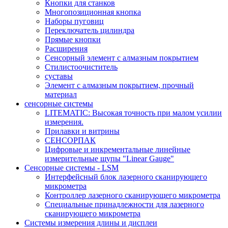
Кнопки для станков
Многопозиционная кнопка
Наборы пуговиц
Переключатель цилиндра
Прямые кнопки
Расширения
Сенсорный элемент с алмазным покрытием
Стилистоочиститель
суставы
Элемент с алмазным покрытием, прочный
материал
сенсорные системы
LITEMATIC: Высокая точность при малом усилии
измерения.
Прилавки и витрины
СЕНСОРПАК
Цифровые и инкрементальные линейные
измерительные щупы "Linear Gauge"
Сенсорные системы - LSM
Интерфейсный блок лазерного сканирующего
микрометра
Контроллер лазерного сканирующего микрометра
Специальные принадлежности для лазерного
сканирующего микрометра
Системы измерения длины и дисплеи