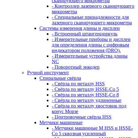
сканирующего микрометра
- Контроллер лазерного сканирующего
микрометра
- Специальные принадлежности для
лазерного сканирующего микрометра
Системы измерения длины и дисплеи
- Встроенный штангенциркуль
- Измерительные приборы и дисплеи
для определения длины с цифровым
индикатором положения (DRO).
- Измерительные устройства длины
NC
- Поворотный энкодер
Ручной инструмент
Спиральные свёрла
- Свёрла по металлу HSS
- Свёрла по металлу HSSE-Co 5
- Свёрла по металлу HSSE-Co 8
- Свёрла по металлу удлиненные
- Свёрла по металлу хвостовик под
конус Морзе
- Центровочные свёрла HSS
Метчики машинные
- Метчики машинные M HSS и HSSE-
Co 5 сквозная усиленный