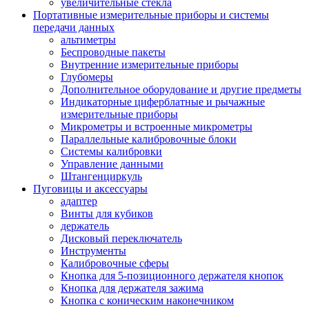
увеличительные стекла
Портативные измерительные приборы и системы
передачи данных
альтиметры
Беспроводные пакеты
Внутренние измерительные приборы
Глубомеры
Дополнительное оборудование и другие предметы
Индикаторные циферблатные и рычажные
измерительные приборы
Микрометры и встроенные микрометры
Параллельные калибровочные блоки
Системы калибровки
Управление данными
Штангенциркуль
Пуговицы и аксессуары
адаптер
Винты для кубиков
держатель
Дисковый переключатель
Инструменты
Калибровочные сферы
Кнопка для 5-позиционного держателя кнопок
Кнопка для держателя зажима
Кнопка с коническим наконечником