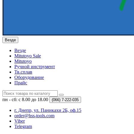
Везде
Везде
Mitutoyo Sale
Mitutoyo
Ручной инструмент
Тв.сплав
Оборудование
Прайс
пн - сб: с 8.00 до 18.00
(066)
7-222-035
г. Днепр, ул. Паникахи 2Б, оф.15
order@hss-tools.com
Viber
Telegram