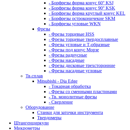
- Борфрезы форма конус 60° KSJ
- Борфрезы форма конус 90° KSK
- Борфрезы форма круглый конус KEL
- Борфрезы остроконичекие SKM
- Борфрезы угловые WKN
Фрезы
- Фрезы торцевые HSS
- Фрезы торцевые твердосплавные
- Фрезы угловые и Т-образные
- Фрезы под конус Морзе
- Фрезы радиусные
- Фрезы насадные
- Фрезы дисковые трехсторонние
- Фрезы насадные угловые
Тв.сплав
Mitsubishi - Dia Edge
- Токарная обработка
- Фрезы со сменными пластинами
- Тв. монолитные фрезы
- Сверление
Оборудование
Станки для заточки инструмента
Твердомеры
Штангенциркули
Микрометры