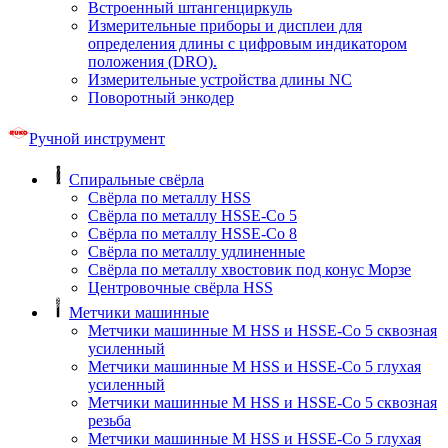
Встроенный штангенциркуль
Измерительные приборы и дисплеи для
определения длины с цифровым индикатором
положения (DRO).
Измерительные устройства длины NC
Поворотный энкодер
Ручной инструмент
Спиральные свёрла
Свёрла по металлу HSS
Свёрла по металлу HSSE-Co 5
Свёрла по металлу HSSE-Co 8
Свёрла по металлу удлиненные
Свёрла по металлу хвостовик под конус Морзе
Центровочные свёрла HSS
Метчики машинные
Метчики машинные M HSS и HSSE-Co 5 сквозная
усиленный
Метчики машинные M HSS и HSSE-Co 5 глухая
усиленный
Метчики машинные M HSS и HSSE-Co 5 сквозная
резьба
Метчики машинные M HSS и HSSE-Co 5 глухая