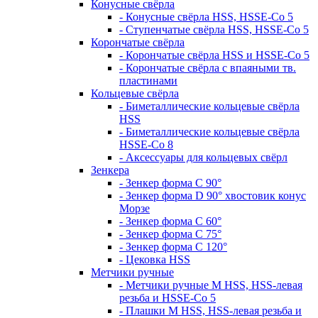
Конусные свёрла
- Конусные свёрла HSS, HSSE-Co 5
- Ступенчатые свёрла HSS, HSSE-Co 5
Корончатые свёрла
- Корончатые свёрла HSS и HSSE-Co 5
- Корончатые свёрла с впаяными тв.
пластинами
Кольцевые свёрла
- Биметаллические кольцевые свёрла
HSS
- Биметаллические кольцевые свёрла
HSSE-Co 8
- Аксессуары для кольцевых свёрл
Зенкера
- Зенкер форма С 90°
- Зенкер форма D 90° хвостовик конус
Морзе
- Зенкер форма С 60°
- Зенкер форма С 75°
- Зенкер форма С 120°
- Цековка HSS
Метчики ручные
- Метчики ручные M HSS, HSS-левая
резьба и HSSE-Co 5
- Плашки M HSS, HSS-левая резьба и