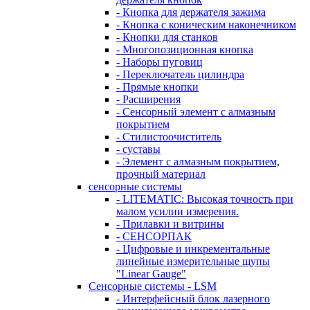
- Кнопка для держателя зажима
- Кнопка с коническим наконечником
- Кнопки для станков
- Многопозиционная кнопка
- Наборы пуговиц
- Переключатель цилиндра
- Прямые кнопки
- Расширения
- Сенсорный элемент с алмазным
покрытием
- Стилистоочиститель
- суставы
- Элемент с алмазным покрытием,
прочный материал
сенсорные системы
- LITEMATIC: Высокая точность при
малом усилии измерения.
- Прилавки и витрины
- СЕНСОРПАК
- Цифровые и инкрементальные
линейные измерительные щупы
"Linear Gauge"
Сенсорные системы - LSM
- Интерфейсный блок лазерного