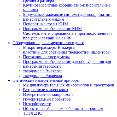
среднего размера
Крупногабаритные координатно-измерительные
машины
Модульные зажимные системы для координатно-
измерительных машин
Поворотные столы КИМ
Программное обеспечение КИМ
Системы, интегрированные в производственный
процесс и связанные с ним.
Оборудование для измерения твердости
Микротвердомеры Виккерса
пластины для сравнения твердости и инденторы
Портативные твердомеры
Программное обеспечение для оборудования для
измерения твердости
твердомеры Виккерса
твердомеры Роквелла
Оптические измерительные приборы
M2 для измерительных микроскопов и проекторов
Встроенные микроскопы
Измерительные микроскопы
Измерительные проекторы
Интерферометр
Объективы с большим рабочим расстоянием
ТЭГЛЕНС