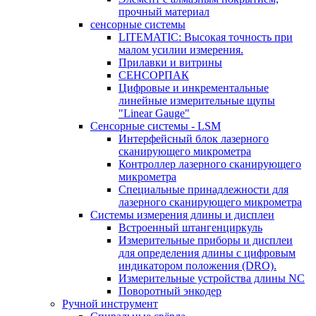
прочный материал
сенсорные системы
LITEMATIC: Высокая точность при
малом усилии измерения.
Прилавки и витрины
СЕНСОРПАК
Цифровые и инкрементальные
линейные измерительные щупы
"Linear Gauge"
Сенсорные системы - LSM
Интерфейсный блок лазерного
сканирующего микрометра
Контроллер лазерного сканирующего
микрометра
Специальные принадлежности для
лазерного сканирующего микрометра
Системы измерения длины и дисплеи
Встроенный штангенциркуль
Измерительные приборы и дисплеи
для определения длины с цифровым
индикатором положения (DRO).
Измерительные устройства длины NC
Поворотный энкодер
Ручной инструмент